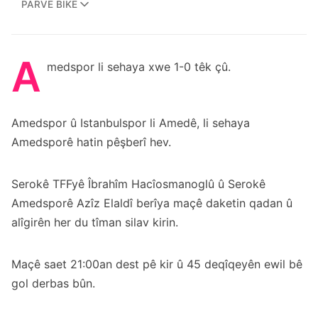
PARVE BIKE
A
medspor li sehaya xwe 1-0 têk çû.
Amedspor û Istanbulspor li Amedê, li sehaya
Amedsporê hatin pêşberî hev.
Serokê TFFyê Îbrahîm Hacîosmanoglû û Serokê
Amedsporê Azîz Elaldî berîya maçê daketin qadan û
alîgirên her du tîman silav kirin.
Maçê saet 21:00an dest pê kir û 45 deqîqeyên ewil bê
gol derbas bûn.