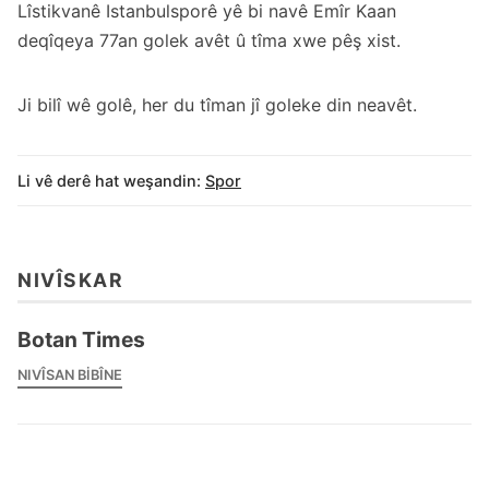
Lîstikvanê Istanbulsporê yê bi navê Emîr Kaan
deqîqeya 77an golek avêt û tîma xwe pêş xist.
Ji bilî wê golê, her du tîman jî goleke din neavêt.
Li vê derê hat weşandin:
Spor
NIVÎSKAR
Botan Times
NIVÎSAN BIBÎNE