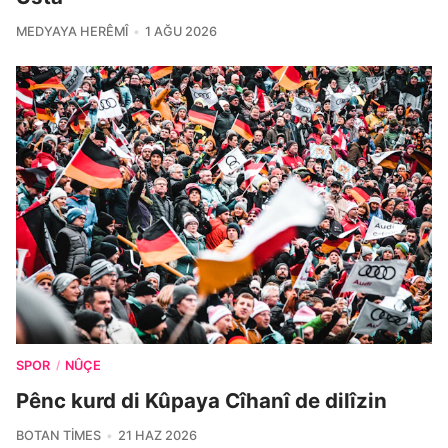
MEDYAYA HERÊMÎ
1 AĞU 2026
SPOR
NÛÇE
/
Pênc kurd di Kûpaya Cîhanî de dilîzin
BOTAN TIMES
21 HAZ 2026