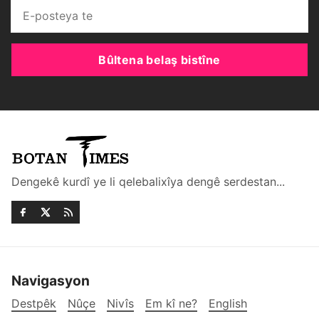
Bûltena belaş bistîne
Dengekê kurdî ye li qelebalixîya dengê serdestan...
Navigasyon
Destpêk
Nûçe
Nivîs
Em kî ne?
English