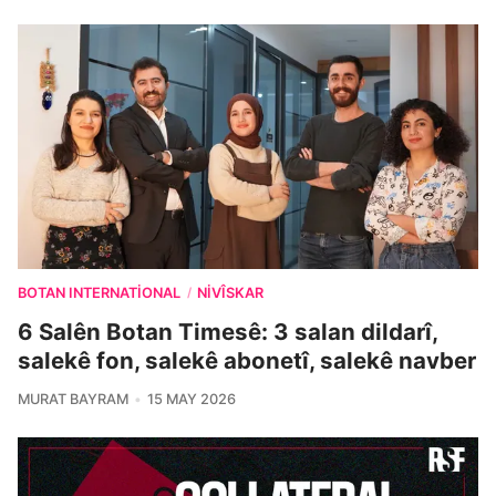
BOTAN INTERNATIONAL
NIVÎSKAR
/
6 Salên Botan Timesê: 3 salan dildarî,
salekê fon, salekê abonetî, salekê navber
MURAT BAYRAM
15 MAY 2026