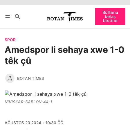
Têkevê
Bûltena belaş bistîne
Bûltena
belaş
bişopîne
bistîne
SPOR
Amedspor li sehaya xwe 1-0
têk çû
BOTAN TIMES
NIVISKAR-SABLON-44-1
AĞUSTOS 20 2024
10:30 ÖÖ