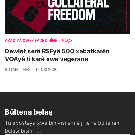
AZADÎYA XWE-ÎFADEKIRINÊ
NÛÇE
/
Dewlet serê RSFyê 500 xebatkarên
VOAyê li karê xwe vegerane
BOTAN TIMES
16 NIS 2026
Bûltena belaş
Tu eposteya xwe binivîsî em ê ji te re bûltenan
belaşî bişînin...