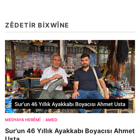
ZÊDETIR BIXWÎNE
MEDYAYA HERÊMÎ
AMED
/
Sur'un 46 Yıllık Ayakkabı Boyacısı Ahmet
Usta