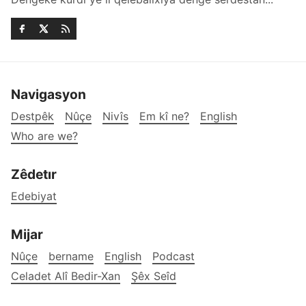
Navigasyon
Destpêk
Nûçe
Nivîs
Em kî ne?
English
Who are we?
Zêdetır
Edebiyat
Mijar
Nûçe
bername
English
Podcast
Celadet Alî Bedir-Xan
Şêx Seîd