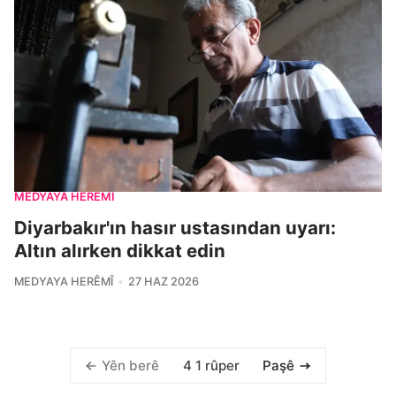
MEDYAYA HERÊMÎ
Diyarbakır'ın hasır ustasından uyarı:
Altın alırken dikkat edin
MEDYAYA HERÊMÎ
27 HAZ 2026
4 1 rûper
Yên berê
Paşê