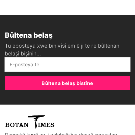
Bûltena belaş
Tu eposteya xwe binivîsî em ê ji te re bûltenan
belaşî bişînin...
Bûltena belaş bistîne
Dengekê kurdî ye li qelebalixîya dengê serdestan...