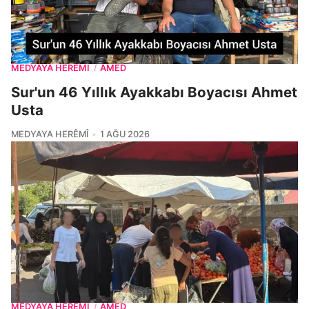
MEDYAYA HERÊMÎ
AMED
/
Sur'un 46 Yıllık Ayakkabı Boyacısı Ahmet
Usta
MEDYAYA HERÊMÎ
1 AĞU 2026
MEDYAYA HERÊMÎ
AMED
/