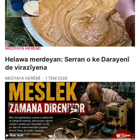
MEDYAYA HERÊMÎ
Helawa merdeyan: Serran o ke Darayenî
de virazîyena
MEDYAYA HERÊMÎ
1 TEM 2026