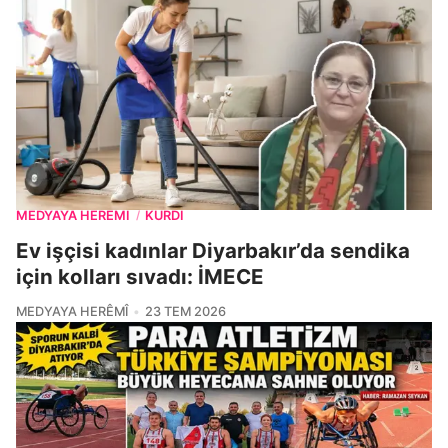
MEDYAYA HERÊMÎ
KURDÎ
/
Ev işçisi kadınlar Diyarbakır’da sendika
için kolları sıvadı: İMECE
MEDYAYA HERÊMÎ
23 TEM 2026