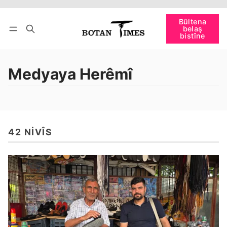
Têkevê
Bûltena belaş bistîne
Bûltena
belaş
bişopîne
bistîne
Medyaya Herêmî
42 NIVÎS