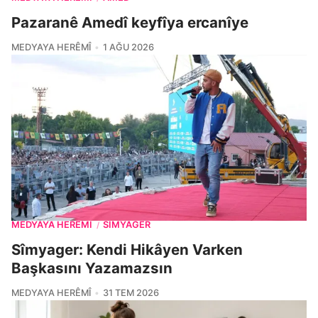
Pazaranê Amedî keyfîya ercanîye
MEDYAYA HERÊMÎ
1 AĞU 2026
MEDYAYA HERÊMÎ
SIMYAGER
/
Sîmyager: Kendi Hikâyen Varken
Başkasını Yazamazsın
MEDYAYA HERÊMÎ
31 TEM 2026