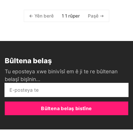
1 1 rûper
Yên berê
Paşê
Bûltena belaş
Tu eposteya xwe binivîsî em ê ji te re bûltenan
belaşî bişînin...
Bûltena belaş bistîne