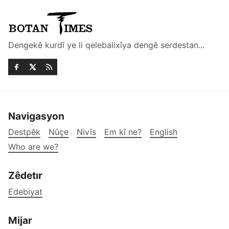
Dengekê kurdî ye li qelebalixîya dengê serdestan...
Navigasyon
Destpêk
Nûçe
Nivîs
Em kî ne?
English
Who are we?
Zêdetır
Edebiyat
Mijar