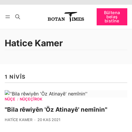
Têkevê
Bûltena belaş bistîne
Bûltena
belaş
bişopîne
bistîne
Hatice Kamer
1 NIVÎS
NÛÇE
NÛÇEÇÎROK
/
''Bila rêwiyên 'Öz Atinayê' nemînin''
HATICE KAMER
20 KAS 2021