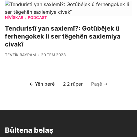
NIVÎSKAR
PODCAST
/
Tenduristî yan saxlemî?: Gotûbêjek û
ferhengokek li ser têgehên saxlemiya
civakî
TEVFIK BAYRAM
20 TEM 2023
2 2 rûper
Yên berê
Paşê
Bûltena belaş