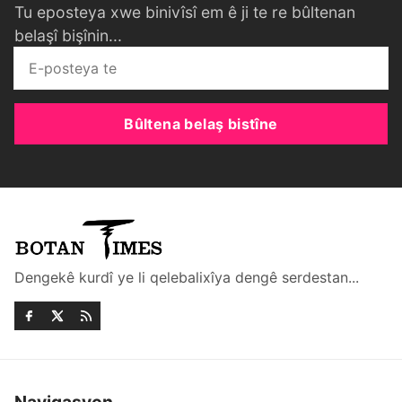
Tu eposteya xwe binivîsî em ê ji te re bûltenan
belaşî bişînin...
Bûltena belaş bistîne
Dengekê kurdî ye li qelebalixîya dengê serdestan...
Navigasyon