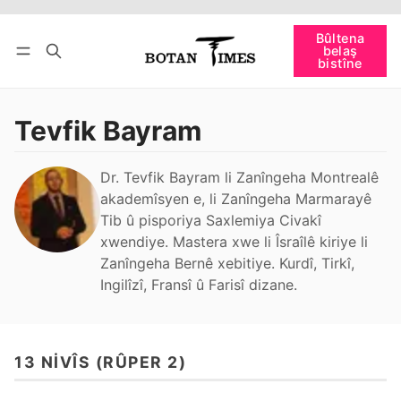
Têkevê
Bûltena belaş bistîne
Bûltena
belaş
bişopîne
bistîne
Tevfik Bayram
Dr. Tevfik Bayram li Zanîngeha Montrealê
akademîsyen e, li Zanîngeha Marmarayê
Tib û pisporiya Saxlemiya Civakî
xwendiye. Mastera xwe li Îsraîlê kiriye li
Zanîngeha Bernê xebitiye. Kurdî, Tirkî,
Ingilîzî, Fransî û Farisî dizane.
13 NIVÎS (RÛPER 2)