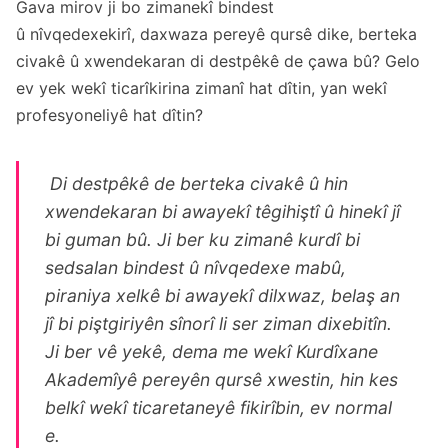
Gava mirov ji bo zimanekî bindest
û nîvqedexekirî, daxwaza pereyê qursê dike, berteka
civakê û xwendekaran di destpêkê de çawa bû? Gelo
ev yek wekî ticarîkirina zimanî hat dîtin, yan wekî
profesyoneliyê hat dîtin?
Di destpêkê de berteka civakê û hin
xwendekaran bi awayekî têgihiştî û hinekî jî
bi guman bû. Ji ber ku zimanê kurdî bi
sedsalan bindest û nîvqedexe mabû,
piraniya xelkê bi awayekî dilxwaz, belaş an
jî bi piştgiriyên sînorî li ser ziman dixebitîn.
Ji ber vê yekê, dema me wekî Kurdîxane
Akademîyê pereyên qursê xwestin, hin kes
belkî wekî ticaretaneyê fikirîbin, ev normal
e.