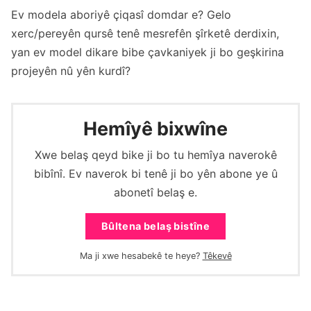
Ev modela aboriyê çiqasî domdar e? Gelo
xerc/pereyên qursê tenê mesrefên şîrketê derdixin,
yan ev model dikare bibe çavkaniyek ji bo geşkirina
projeyên nû yên kurdî?
Hemîyê bixwîne
Xwe belaş qeyd bike ji bo tu hemîya naverokê
bibînî. Ev naverok bi tenê ji bo yên abone ye û
abonetî belaş e.
Bûltena belaş bistîne
Ma ji xwe hesabekê te heye?
Têkevê