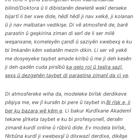
bilind/Doktora û li dibistanên dewletê wekî derseke
bijartî li ber xwe dide, hêdî hêdî ji nav xelkê, ji kolanan
û ji nav malbatan vedikişe. Di vê atmosferê de, barê
parastin û geşkirina ziman di serî de li ser milê
weşanxane, komeleyên çandî û saziyên xwebexş e ku
bi îmkanên kêm xebatên mezin dikin. Li ser vê yekê
me dosyeyeke taybet amade kiribû û me ji deh kesên
ji deh qadên cuda pirsîbû
ka gelo rol û tesîra sazî,
şexs û dezgehên taybet di parastina zimanî da çi ye
.
Di atmosfereke wiha da, modeleke birîsk derdikeve
pêşiya me, ew jî kursên bi pere û taybet in.
Bi rîsk e, ji
ber ku bazara wê kêm e
. Li bakur Kurdîxane Akademî
tekane şîrketa taybet e ku bi profesyonelî, dersên
zimanê kurdî online û rûbirû dide. Ev modela birîsk,
fêrbûna kurdî ji xwebexşî û dilxwazî derdixe, dikêşe