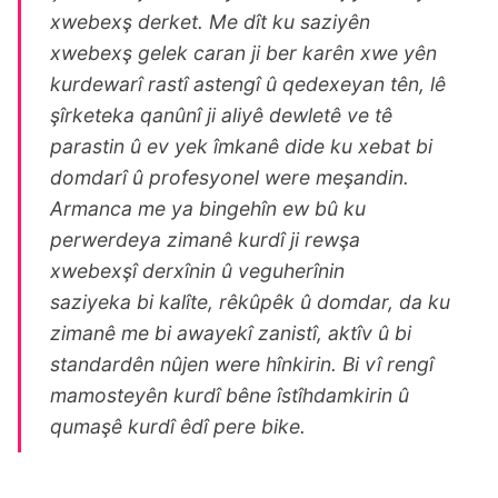
xwebexş derket. Me dît ku saziyên
xwebexş gelek caran ji ber karên xwe yên
kurdewarî rastî astengî û qedexeyan tên, lê
şîrketeka qanûnî ji aliyê dewletê ve tê
parastin û ev yek îmkanê dide ku xebat bi
domdarî û profesyonel were meşandin.
Armanca me ya bingehîn ew bû ku
perwerdeya zimanê kurdî ji rewşa
xwebexşî derxînin û veguherînin
saziyeka bi kalîte, rêkûpêk û domdar, da ku
zimanê me bi awayekî zanistî, aktîv û bi
standardên nûjen were hînkirin. Bi vî rengî
mamosteyên kurdî bêne îstîhdamkirin û
qumaşê kurdî êdî pere bike.