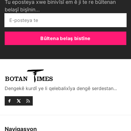
Tu eposteya xwe binivîsî em ê ji te re bûltenan
belaşî bişînin...
Bûltena belaş bistîne
Dengekê kurdî ye li qelebalixîya dengê serdestan...
Navigasyon