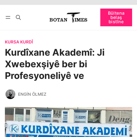
Têkevê
Bûltena belaş bistîne
Bûltena
belaş
bişopîne
bistîne
KURSA KURDÎ
Kurdîxane Akademî: Ji
Xwebexşiyê ber bi
Profesyoneliyê ve
ENGIN ÖLMEZ