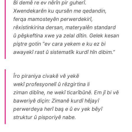
Bi demê re ev nêrîn pir guherî.
Xwendekarên ku qursên me qedandin,
ferqa mamosteyên perwerdekirî,
rêxistinkirina dersan, materyalên standard
û pêşkeftina xwe ya zelal dîtin. Gelek kesan
piştre gotin “ev cara yekem e ku ez bi
awayekî rast û sistematîk kurdî hîn dibim.”
Îro piraniya civakê vê yekê
wekî profesyonelî û rêzgirtina li
ziman dibîne, ne wekî ticarîbûnê. Em jî bi vê
baweriyê diçin: Zimanê kurdî hêjayî
perwerdeya herî baş e û ev yek bêyî
struktur û pisporiyê nabe.