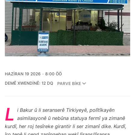
HAZIRAN 19 2026
8:00 ÖÖ
DEMÊ XWENDINÊ: 12 DQ
PARVE BIKE
L
i Bakur û li seranserê Tirkiyeyê, polîtîkayên
asimilasyonê û nebûna statuya fermî ya zimanê
kurdî, her roj tesîreke girantir li ser zimanî dike. Kurdî,
îro tenê li çend zanîngehan wekî lîsans/lîsansa