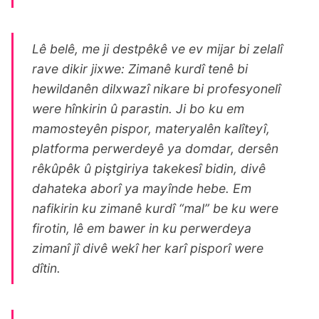
Lê belê, me ji destpêkê ve ev mijar bi zelalî
rave dikir jixwe: Zimanê kurdî tenê bi
hewildanên dilxwazî nikare bi profesyonelî
were hînkirin û parastin. Ji bo ku em
mamosteyên pispor, materyalên kalîteyî,
platforma perwerdeyê ya domdar, dersên
rêkûpêk û piştgiriya takekesî bidin, divê
dahateka aborî ya mayînde hebe. Em
nafikirin ku zimanê kurdî “mal” be ku were
firotin, lê em bawer in ku perwerdeya
zimanî jî divê wekî her karî pisporî were
dîtin.