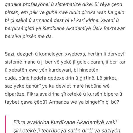
qadeke profesyonel û sîstematîze dike. Bi rêya çend
pirsan, em pêk ve guhê xwe bidin çîroka wan ka gelo
bi çi saîkê û armancê dest bi vî karî kirine. Xwedî û
berpirsê giştî yê Kurdîxane Akademîyê Ûsiv Bextewar
bersiva pirsên me da.
Sazî, dezgeh û komeleyên xwebexş, hertim li derveyî
sîstemê mane û ji ber vê yekê jî gelek caran, ji ber kar
û xebatên xwe yên kurdewarî, bi hincetên
cuda, bûne hedefa qedexekirin û girtinê. Lê şîrket,
saziyeke qanûnî ye ku dewlet mafê hebûna wê
diparêze. Fikra avakirina şîrketekê û kursên bipere û
taybet çawa çêbû? Armanca we ya bingehîn çi bû?
Fikra avakirina Kurdîxane Akademîyê wekî
şîrketekê ji tecrûbeya salên dirêj ya saziyên