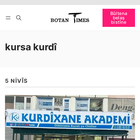
Têkevê
Bûltena belaş bistîne
Bûltena
belaş
bişopîne
bistîne
kursa kurdî
5 NIVÎS