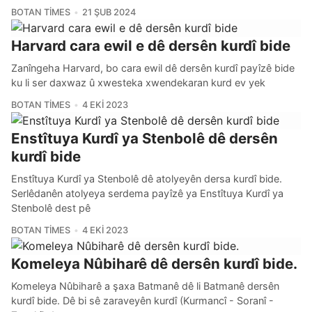
BOTAN TIMES
21 ŞUB 2024
Harvard cara ewil e dê dersên kurdî bide
Zanîngeha Harvard, bo cara ewil dê dersên kurdî payîzê bide
ku li ser daxwaz û xwesteka xwendekaran kurd ev yek
BOTAN TIMES
4 EKI 2023
Enstîtuya Kurdî ya Stenbolê dê dersên
kurdî bide
Enstîtuya Kurdî ya Stenbolê dê atolyeyên dersa kurdî bide.
Serlêdanên atolyeya serdema payîzê ya Enstîtuya Kurdî ya
Stenbolê dest pê
BOTAN TIMES
4 EKI 2023
Komeleya Nûbiharê dê dersên kurdî bide.
Komeleya Nûbiharê a şaxa Batmanê dê li Batmanê dersên
kurdî bide. Dê bi sê zaraveyên kurdî (Kurmancî - Soranî -