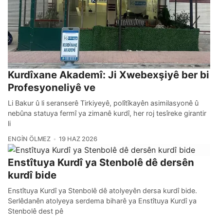
Kurdîxane Akademî: Ji Xwebexşiyê ber bi
Profesyoneliyê ve
Li Bakur û li seranserê Tirkiyeyê, polîtîkayên asimilasyonê û
nebûna statuya fermî ya zimanê kurdî, her roj tesîreke girantir
li
ENGIN ÖLMEZ
19 HAZ 2026
Enstîtuya Kurdî ya Stenbolê dê dersên
kurdî bide
Enstîtuya Kurdî ya Stenbolê dê atolyeyên dersa kurdî bide.
Serlêdanên atolyeya serdema biharê ya Enstîtuya Kurdî ya
Stenbolê dest pê