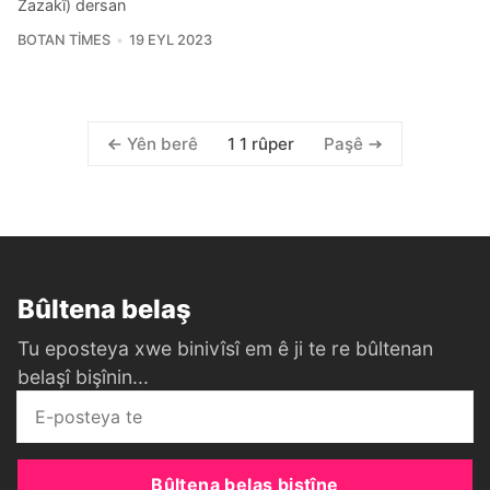
Zazakî) dersan
BOTAN TIMES
19 EYL 2023
1 1 rûper
Yên berê
Paşê
Bûltena belaş
Tu eposteya xwe binivîsî em ê ji te re bûltenan
belaşî bişînin...
Bûltena belaş bistîne