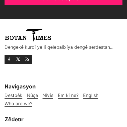
Dengekê kurdî ye li qelebalixîya dengê serdestan...
Navigasyon
Destpêk
Nûçe
Nivîs
Em kî ne?
English
Who are we?
Zêdetır