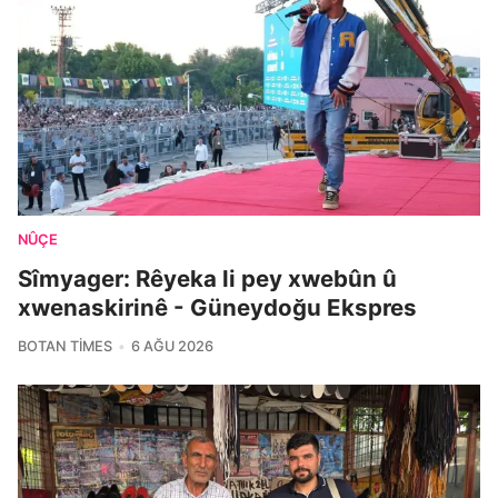
NÛÇE
Sîmyager: Rêyeka li pey xwebûn û
xwenaskirinê - Güneydoğu Ekspres
BOTAN TIMES
6 AĞU 2026