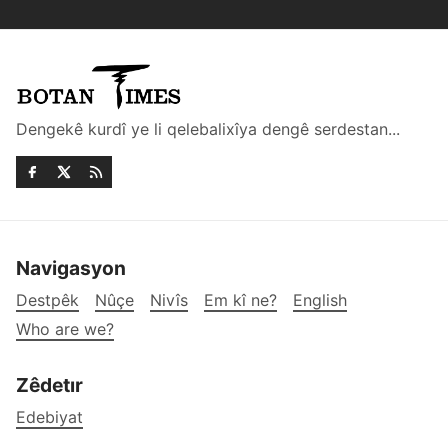
Dengekê kurdî ye li qelebalixîya dengê serdestan...
Navigasyon
Destpêk
Nûçe
Nivîs
Em kî ne?
English
Who are we?
Zêdetır
Edebiyat