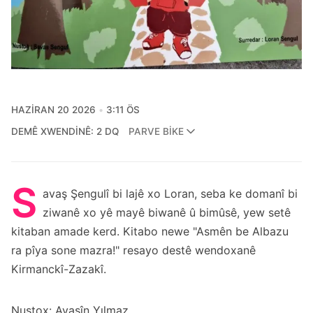
HAZIRAN 20 2026
3:11 ÖS
DEMÊ XWENDINÊ: 2 DQ
PARVE BIKE
S
avaş Şengulî bi lajê xo Loran, seba ke domanî bi
ziwanê xo yê mayê biwanê û bimûsê, yew setê
kitaban amade kerd. Kitabo newe "Asmên be Albazu
ra pîya sone mazra!" resayo destê wendoxanê
Kirmanckî-Zazakî.
Nuştox:
Avaşîn Yılmaz