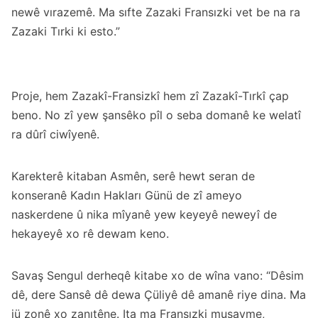
newê vırazemê. Ma sıfte Zazaki Fransızki vet be na ra
Zazaki Tırki ki esto.”
Proje, hem Zazakî-Fransizkî hem zî Zazakî-Tırkî çap
beno. No zî yew şansêko pîl o seba domanê ke welatî
ra dûrî ciwîyenê.
Karekterê kitaban Asmên, serê hewt seran de
konseranê Kadın Hakları Günü de zî ameyo
naskerdene û nika mîyanê yew keyeyê neweyî de
hekayeyê xo rê dewam keno.
Savaş Sengul derheqê kitabe xo de wîna vano: “Dêsim
dê, dere Sansê dê dewa Çüliyê dê amanê riye dina. Ma
jü zonê xo zanıtêne. Ita ma Fransızki musayme,