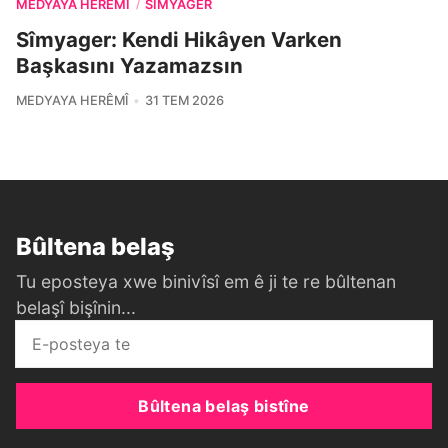
MEDYAYA HERÊMÎ
SIMYAGER
/
Sîmyager: Kendi Hikâyen Varken
Başkasını Yazamazsın
MEDYAYA HERÊMÎ
31 TEM 2026
Bûltena belaş
Tu eposteya xwe binivîsî em ê ji te re bûltenan
belaşî bişînin...
Bûltena belaş bistîne