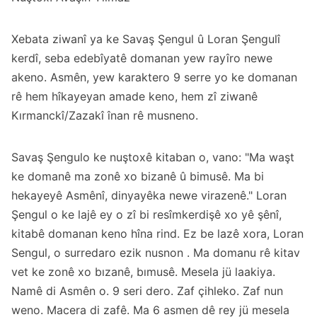
Xebata ziwanî ya ke Savaş Şengul û Loran Şengulî
kerdî, seba edebîyatê domanan yew rayîro newe
akeno. Asmên, yew karaktero 9 serre yo ke domanan
rê hem hîkayeyan amade keno, hem zî ziwanê
Kırmanckî/Zazakî înan rê musneno.
Savaş Şengulo ke nuştoxê kitaban o, vano: "Ma waşt
ke domanê ma zonê xo bizanê û bimusê. Ma bi
hekayeyê Asmênî, dinyayêka newe virazenê." Loran
Şengul o ke lajê ey o zî bi resîmkerdişê xo yê şênî,
kitabê domanan keno hîna rind. Ez be lazê xora, Loran
Sengul, o surredaro ezik nusnon . Ma domanu rê kitav
vet ke zonê xo bızanê, bımusê. Mesela jü laakiya.
Namê di Asmên o. 9 seri dero. Zaf çihleko. Zaf nun
weno. Macera di zafê. Ma 6 asmen dê rey jü mesela