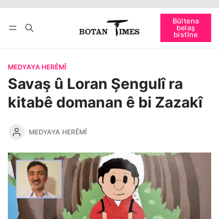
Têkevê
Bûltena belaş bistîne
Bûltena
belaş
bişopîne
bistîne
MEDYAYA HERÊMÎ
Savaş û Loran Şengulî ra
kitabê domanan ê bi Zazakî
MEDYAYA HERÊMÎ