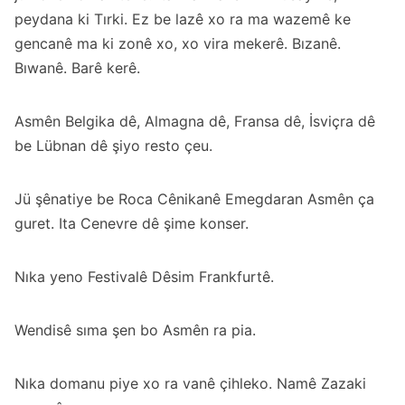
peydana ki Tırki. Ez be lazê xo ra ma wazemê ke
gencanê ma ki zonê xo, xo vira mekerê. Bızanê.
Bıwanê. Barê kerê.
Asmên Belgika dê, Almagna dê, Fransa dê, İsviçra dê
be Lübnan dê şiyo resto çeu.
Jü şênatiye be Roca Cênikanê Emegdaran Asmên ça
guret. Ita Cenevre dê şime konser.
Nıka yeno Festivalê Dêsim Frankfurtê.
Wendisê sıma şen bo Asmên ra pia.
Nıka domanu piye xo ra vanê çihleko. Namê Zazaki