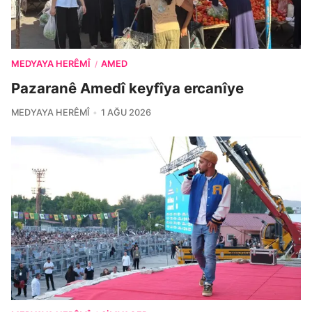
MEDYAYA HERÊMÎ
AMED
/
Pazaranê Amedî keyfîya ercanîye
MEDYAYA HERÊMÎ
1 AĞU 2026