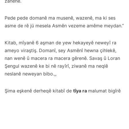
zanenê.
Pede pede domanê ma musenê, wazenê, ma ki ses
asme de rê jü mesela Asmên vezeme amême meydan.”
Kitab, mîyanê 6 aşman de yew hekayeyê neweyî ra
ameyo viraştiş. Domanî, sey Asmênî hewna çihlekê,
nan wenê û macera ra macera gêrenê. Savaş û Loran
Şengul wazenê ke bi nê rayîrî, ziwanê ma neqlê
neslanê neweyan bibo.,,
Şima eşkenê derheqê kitabî de
tîya ra
malumat bigîrê