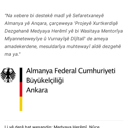
"Na xebere bi destekê madî yê Sefaretxaneyê
Almanya yê Anqara, çarçeweya 'Projeyê Xurtkerdişê
Dezgehanê Medyaya Herêmî yê bi Wasitaya Mentorîya
Mîyanneteweyîye û Vurnayîşê Dîjîtalî' de ameya
amadekerdene, mesuldarîya muhtewayî aîdê dezgehê
ma ya."
Li vê derê hat weşandin:
Medyaya Herêmî
,
Nûçe