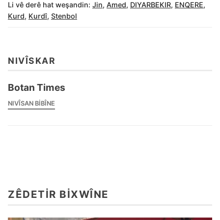
Li vê derê hat weşandin:
Jin
,
Amed
,
DIYARBEKIR
,
ENQERE
,
Kurd
,
Kurdî
,
Stenbol
NIVÎSKAR
Botan Times
NIVÎSAN BIBÎNE
ZÊDETIR BIXWÎNE