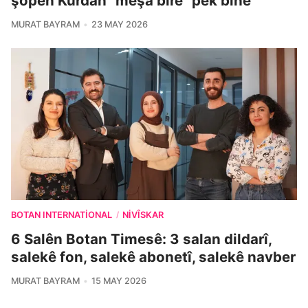
şopên Kurdan "meşa bîrê" pêk bîne
MURAT BAYRAM
23 MAY 2026
BOTAN INTERNATIONAL
NIVÎSKAR
/
6 Salên Botan Timesê: 3 salan dildarî,
salekê fon, salekê abonetî, salekê navber
MURAT BAYRAM
15 MAY 2026