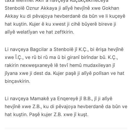
taxa Mehmet Akîf a navçeya Kuçukçekmeceya
Stenbolê Oznur Akkaya ji alîyê hevjînê xwe Gokhan
Akkay ku di pêvajoya hevberdanê da bûn ve li kuçeyê
hat kuştin. Kujer ê ku xwest ji cihê bûyerê bireve ji
alîyê welatîyan ve hat zeftkirin.
Li navçeya Bagcilar a Stenbolê jî K.Ç., bi êrişa hevjînê
xwe Î.Ç., ve rû bi rû ma û bi giranî birîndar bû. K.Ç.,
rakirin nexweşxaneyê lê tevî hemû mudaxileyan jî
jîyana xwe ji dest da. Kujer paşê ji alîyê polîsan ve hat
binçavkirin.
Li navçeya Mamakê ya Enqereyê jî B.B., jî ji alîyê
hevjînê xwe Z.B., ku di pêvajoya hevberdanê da bûn ve
hat kuştin. Paşê kujer Z.B. xwe jî kuşt.