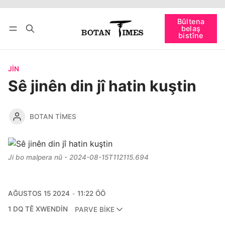
Têkevê
Bûltena belaş bistîne
Bûltena
belaş
bişopîne
bistîne
JIN
Sê jinên din jî hatin kuştin
BOTAN TIMES
Ji bo malpera nû - 2024-08-15T112115.694
AĞUSTOS 15 2024
11:22 ÖÖ
1 DQ TÊ XWENDIN
PARVE BIKE