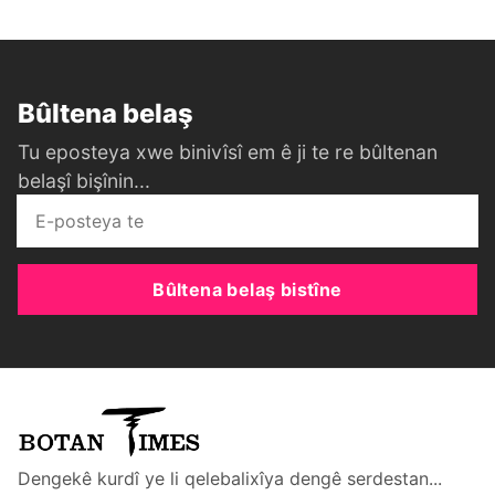
Bûltena belaş
Tu eposteya xwe binivîsî em ê ji te re bûltenan
belaşî bişînin...
Bûltena belaş bistîne
Dengekê kurdî ye li qelebalixîya dengê serdestan...