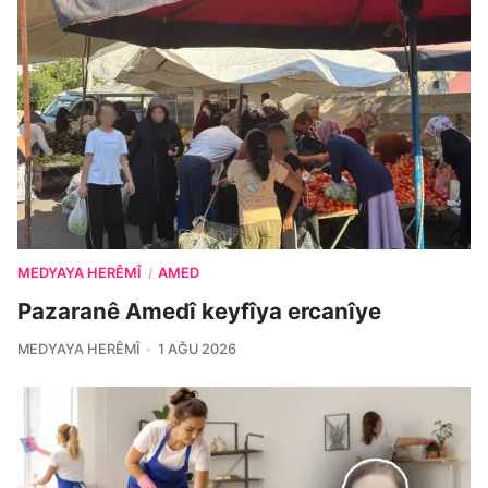
MEDYAYA HERÊMÎ
AMED
/
Pazaranê Amedî keyfîya ercanîye
MEDYAYA HERÊMÎ
1 AĞU 2026