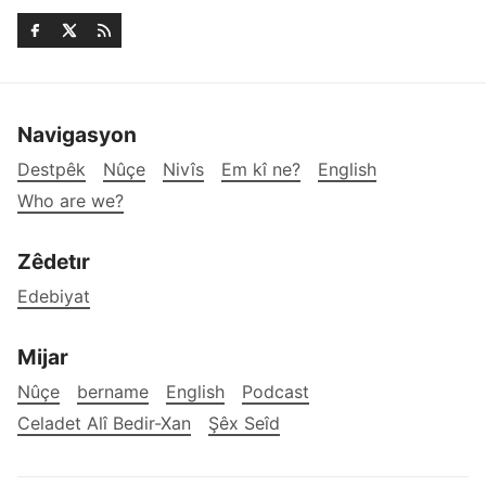
Navigasyon
Destpêk
Nûçe
Nivîs
Em kî ne?
English
Who are we?
Zêdetır
Edebiyat
Mijar
Nûçe
bername
English
Podcast
Celadet Alî Bedir-Xan
Şêx Seîd