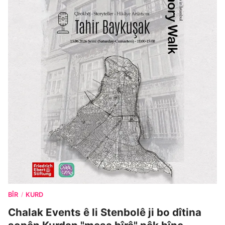
BÎR
KURD
/
Chalak Events ê li Stenbolê ji bo dîtina