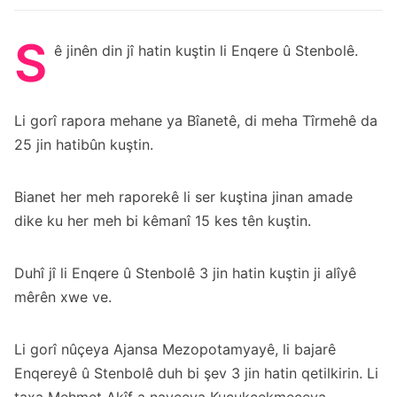
S
ê jinên din jî hatin kuştin li Enqere û Stenbolê.
Li gorî rapora mehane ya Bîanetê, di meha Tîrmehê da
25 jin hatibûn kuştin.
Bianet her meh raporekê li ser kuştina jinan amade
dike ku her meh bi kêmanî 15 kes tên kuştin.
Duhî jî li Enqere û Stenbolê 3 jin hatin kuştin ji alîyê
mêrên xwe ve.
Li gorî nûçeya Ajansa Mezopotamyayê, li bajarê
Enqereyê û Stenbolê duh bi şev 3 jin hatin qetilkirin. Li