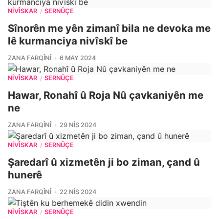
NIVÎSKAR
SERNÛÇE
/
Sînorên me yên zimanî bila ne devoka me
lê kurmanciya nivîskî be
ZANA FARQÎNÎ
6 MAY 2024
NIVÎSKAR
SERNÛÇE
/
Hawar, Ronahî û Roja Nû çavkaniyên me
ne
ZANA FARQÎNÎ
29 NIS 2024
NIVÎSKAR
SERNÛÇE
/
Şaredarî û xizmetên ji bo ziman, çand û
hunerê
ZANA FARQÎNÎ
22 NIS 2024
NIVÎSKAR
SERNÛÇE
/