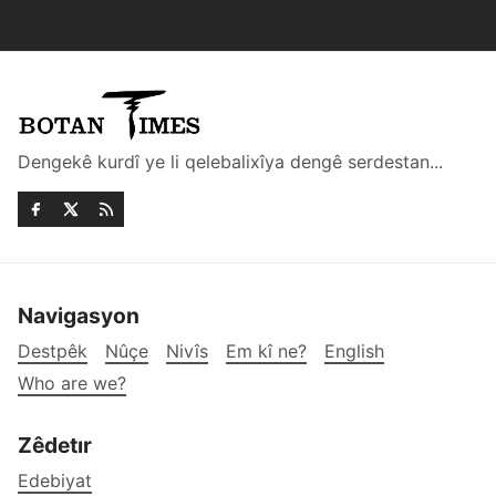
Dengekê kurdî ye li qelebalixîya dengê serdestan...
Navigasyon
Destpêk
Nûçe
Nivîs
Em kî ne?
English
Who are we?
Zêdetır
Edebiyat