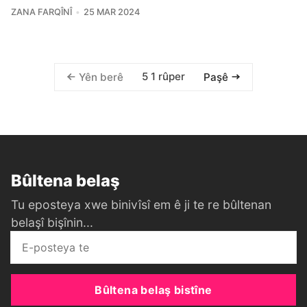
ZANA FARQÎNÎ
25 MAR 2024
5 1 rûper
Yên berê
Paşê
Bûltena belaş
Tu eposteya xwe binivîsî em ê ji te re bûltenan
belaşî bişînin...
Bûltena belaş bistîne