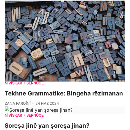
NIVÎSKAR
SERNÛÇE
/
Tekhne Grammatike: Bingeha rêzimanan
ZANA FARQÎNÎ
24 HAZ 2024
NIVÎSKAR
SERNÛÇE
/
Şoreşa jinê yan şoreşa jinan?