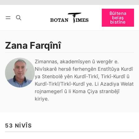
Têkevê
Bûltena belaş bistîne
Bûltena
belaş
bişopîne
bistîne
Zana Farqînî
Zimannas, akademîsyen û wergêr e.
Nivîskarê hersê ferhengên Enstîtûya Kurdî
ya Stenbolê yên Kurdî-Tirkî, Tirkî-Kurdî û
Kurdî-Tirkî/Tirkî-Kurdî ye. Li Azadiya Welat
rojnamegerî û li Koma Çiya stranbêjî
kiriye.
53 NIVÎS