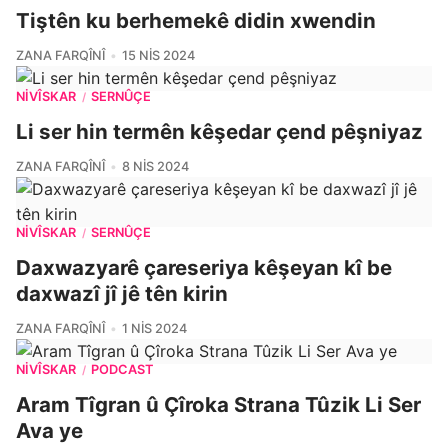
Tiştên ku berhemekê didin xwendin
ZANA FARQÎNÎ
15 NIS 2024
NIVÎSKAR
SERNÛÇE
/
Li ser hin termên kêşedar çend pêşniyaz
ZANA FARQÎNÎ
8 NIS 2024
NIVÎSKAR
SERNÛÇE
/
Daxwazyarê çareseriya kêşeyan kî be
daxwazî jî jê tên kirin
ZANA FARQÎNÎ
1 NIS 2024
NIVÎSKAR
PODCAST
/
Aram Tîgran û Çîroka Strana Tûzik Li Ser
Ava ye