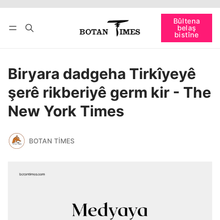
Têkevê
Bûltena belaş bistîne
Bûltena
belaş
bişopîne
bistîne
Biryara dadgeha Tirkîyeyê
şerê rikberiyê germ kir - The
New York Times
BOTAN TIMES