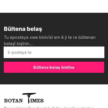
Bûltena belaş
Tu eposteya xwe binivîsî em ê ji te re bûltenan
belaşî bişînin...
Bûltena belaş bistîne