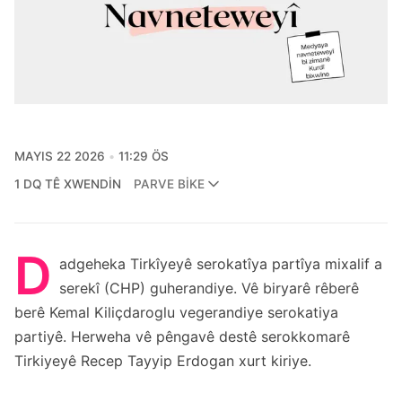
MAYIS 22 2026
11:29 ÖS
1 DQ TÊ XWENDIN
PARVE BIKE
D
adgeheka Tirkîyeyê serokatîya partîya mixalif a
serekî (CHP) guherandiye. Vê biryarê rêberê
berê Kemal Kiliçdaroglu vegerandiye serokatiya
partiyê. Herweha vê pêngavê destê serokkomarê
Tirkiyeyê Recep Tayyip Erdogan xurt kiriye.