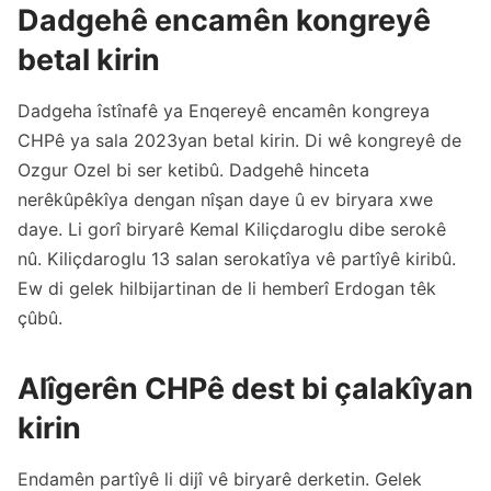
Dadgehê encamên kongreyê
betal kirin
Dadgeha îstînafê ya Enqereyê encamên kongreya
CHPê ya sala 2023yan betal kirin. Di wê kongreyê de
Ozgur Ozel bi ser ketibû. Dadgehê hinceta
nerêkûpêkîya dengan nîşan daye û ev biryara xwe
daye. Li gorî biryarê Kemal Kiliçdaroglu dibe serokê
nû. Kiliçdaroglu 13 salan serokatîya vê partîyê kiribû.
Ew di gelek hilbijartinan de li hemberî Erdogan têk
çûbû.
Alîgerên CHPê dest bi çalakîyan
kirin
Endamên partîyê li dijî vê biryarê derketin. Gelek