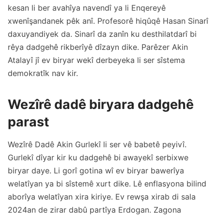
kesan li ber avahîya navendî ya li Enqereyê
xwenîşandanek pêk anî. Profesorê hiqûqê Hasan Sinarî
daxuyandiyek da. Sinarî da zanîn ku desthilatdarî bi
rêya dadgehê rikberîyê dîzayn dike. Parêzer Akin
Atalayî jî ev biryar wekî derbeyeka li ser sîstema
demokratîk nav kir.
Wezîrê dadê biryara dadgehê
parast
Wezîrê Dadê Akin Gurlekî li ser vê babetê peyivî.
Gurlekî dîyar kir ku dadgehê bi awayekî serbixwe
biryar daye. Li gorî gotina wî ev biryar bawerîya
welatîyan ya bi sîstemê xurt dike. Lê enflasyona bilind
aborîya welatîyan xira kiriye. Ev rewşa xirab di sala
2024an de zirar dabû partîya Erdogan. Zagona