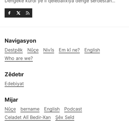
Dengekê kurdî ye li qelebalixîya dengê serdestan...
Navigasyon
Destpêk
Nûçe
Nivîs
Em kî ne?
English
Who are we?
Zêdetır
Edebiyat
Mijar
Nûçe
bername
English
Podcast
Celadet Alî Bedir-Xan
Şêx Seîd