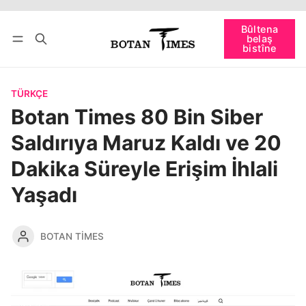
Têkevê
Bûltena belaş bistîne
Bûltena
belaş
bişopîne
bistîne
TÜRKÇE
Botan Times 80 Bin Siber
Saldırıya Maruz Kaldı ve 20
Dakika Süreyle Erişim İhlali
Yaşadı
BOTAN TIMES