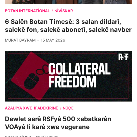
BOTAN INTERNATIONAL
NIVÎSKAR
/
6 Salên Botan Timesê: 3 salan dildarî,
salekê fon, salekê abonetî, salekê navber
MURAT BAYRAM
15 MAY 2026
AZADÎYA XWE-ÎFADEKIRINÊ
NÛÇE
/
Dewlet serê RSFyê 500 xebatkarên
VOAyê li karê xwe vegerane