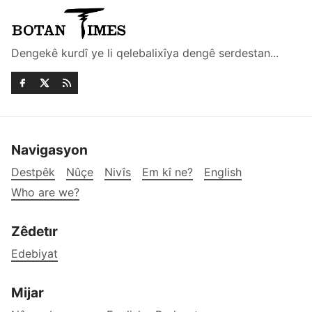
Dengekê kurdî ye li qelebalixîya dengê serdestan...
Navigasyon
Destpêk
Nûçe
Nivîs
Em kî ne?
English
Who are we?
Zêdetır
Edebiyat
Mijar