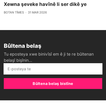
Xewna şeveke havînê li ser dikê ye
BOTAN TIMES
31 MAR 2026
Bûltena belaş
Tu eposteya xwe binivîsî em ê ji te re bûltenan
belaşî bişînin...
Bûltena belaş bistîne