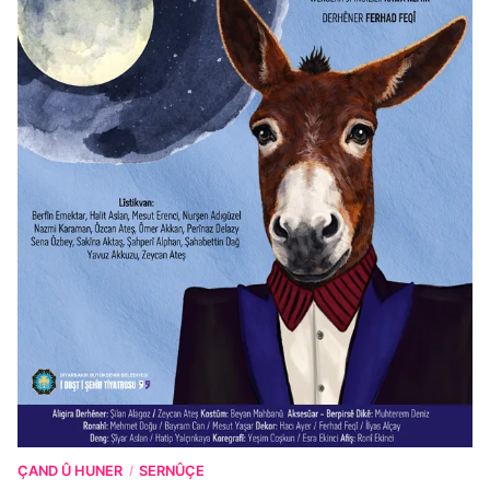
ÇAND Û HUNER
SERNÛÇE
/