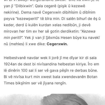
yan jî “Dilbixwin”. Qala cegerê (pişik û kezewê
nekirine). Dema navê Cegerxwin dibihîsim û dibînim
peyva “kezewperitî” tê bîra min. Di salên bihurî de êş û
keder, derd û kulên kurdan xelas nedibûn, ji devê
mirovan her tim ev her sê gotin derdiketin: “
Kezewa
min peritî!”.
Yek ji van jî Şêxmûs Hesen bûye ku navekî
nû (mehles) li xwe dike:
Cegerxwin.
Helbestvanê navdar wek li jorê jî me dîyar kir di sala
1924an de dest bi nivîsandina helbestan kiriye. Îro em
lê dinêrin 100 sal li ser vê gava pêşîn re derbas bûne.
Bi vê nivîsa kurt min xwest bala xwendevanên Botan
Times bikşînim ser vê jîyana rengîn.