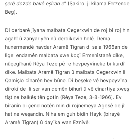
şerê dozde bavê eşîran e
” (Şakiro, ji kilama Ferzende
Beg).
Di derbarê jîyana malbata Cegerxwin de roj bi roj hin
agahî û zanyariyên nû derdikevin holê. Dema
hunermendê navdar Aramê Tîgran di sala 1966an de
ligel endamên malbata xwe koçî Ermenîstanê dike,
nûçegîhanê Rêya Teze pê re hevpeyvîneke bi kurdî
dike. Malbata Aramê Tîgran û malbata Cegerxwin li
Qamişlo cînarên hev bûne. Di beşeke vê hevpeyvîna
dîrokî de li ser van demên bihurî û vê cînartiya xweş
tiştine balkêş tên gotin (Rêya Teze, 3-8-1966). Ev
bîranîn bi çend notên min di rojnemeya Agosê de jî
hatine weşandin. Niha em guh bidin Hayk (birayê
Aramê Tîgran) û dayîka wan Eznîvê: