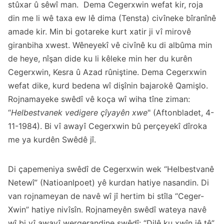
stûxar û sêwî man. Dema Cegerxwin wefat kir, roja
din me li wê taxa ew lê dima (Tensta) civîneke bîranînê
amade kir. Min bi gotareke kurt xatir ji vî mirovê
giranbiha xwest. Wêneyekî vê civînê ku di albûma min
de heye, nîşan dide ku li kêleke min her du kurên
Cegerxwin, Kesra û Azad rûniştine. Dema Cegerxwin
wefat dike, kurd bedena wî dişînin bajarokê Qamişlo.
Rojnamayeke swêdî vê koça wî wiha tîne ziman:
“
Helbestvanek vedigere çîyayên xwe
" (Aftonbladet, 4-
11-1984). Bi vî awayî Cegerxwin bû perçeyekî dîroka
me ya kurdên Swêdê jî.
Di çapemeniya swêdî de Cegerxwin wek “Helbestvanê
Netewî” (Natioanlpoet) yê kurdan hatiye nasandin. Di
van rojnameyan de navê wî jî hertim bi stîla “Ceger-
Xwin” hatiye nivîsîn. Rojnameyên swêdî wateya navê
wî bi vî awayî wergerandine swêdî: “Dilê ku xwîn jê tê”