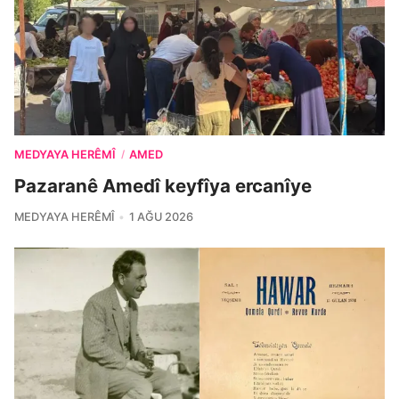
MEDYAYA HERÊMÎ
AMED
/
Pazaranê Amedî keyfîya ercanîye
MEDYAYA HERÊMÎ
1 AĞU 2026