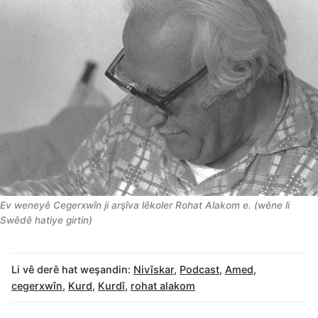
Ev weneyê Cegerxwîn ji arşîva lêkoler Rohat Alakom e. (wêne li
Swêdê hatiye girtin)
Li vê derê hat weşandin:
Nivîskar
,
Podcast
,
Amed
,
cegerxwîn
,
Kurd
,
Kurdî
,
rohat alakom