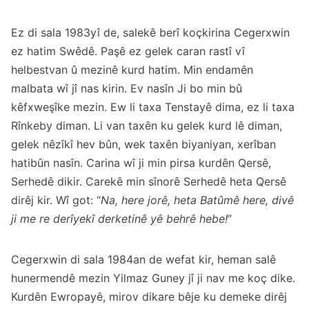
Ez di sala 1983yî de, salekê berî koçkirina Cegerxwin
ez hatim Swêdê. Paşê ez gelek caran rastî vî
helbestvan û mezinê kurd hatim. Min endamên
malbata wî jî nas kirin. Ev nasîn Ji bo min bû
kêfxweşîke mezin. Ew li taxa Tenstayê dima, ez li taxa
Rînkeby diman. Li van taxên ku gelek kurd lê diman,
gelek nêzîkî hev bûn, wek taxên biyaniyan, xerîban
hatibûn nasîn. Carina wî ji min pirsa kurdên Qersê,
Serhedê dikir. Carekê min sînorê Serhedê heta Qersê
dirêj kir. Wî got: “
Na, here jorê, heta Batûmê here, divê
ji me re derîyekî derketinê yê behrê hebe!
”
Cegerxwin di sala 1984an de wefat kir, heman salê
hunermendê mezin Yilmaz Guney jî ji nav me koç dike.
Kurdên Ewropayê, mirov dikare bêje ku demeke dirêj