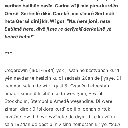
xerîban hatibûn nasîn. Carina wî ji min pirsa kurdên
Qersê, Serhedê dikir. Carekê min sînorê Serhedê
heta Qersê dirêj kir. Wî got: “
Na, here jorê, heta
Batûmê here, divê ji me re derîyekî derketinê yê
behrê hebe!
”
***
Cegerxwin (1901-1984) yek ji wan helbestvanên kurd
yên navdar tê hesibîn ku di sedsala 20an de jîyaye. Di
nav van salan de wî bi qasî 8 dîwanên helbestan
amade kirine û li cîhên cuda wek Şam, Beyrût,
Stockholm, Stembol û Amedê weşandine. Di warê
ziman, dîrok û folklora kurdî de jî bi dehan pirtûk
nivîsîne. Ew di hevpeyvînekê de dîyar dike ku wî di
sala 1924an de dest bi nivîsîna helbestan kiriye: “
Sala