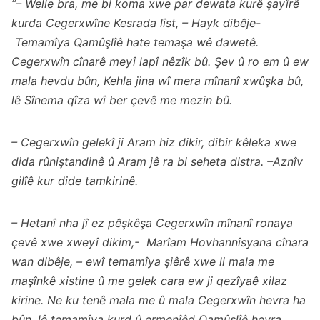
“– Welle bra, me bi koma xwe par dewata kurê şayîrê
kurda Cegerxwîne Kesrada lîst, – Hayk dibêje-
Temamîya Qamûşlîê hate temaşa wê dawetê.
Cegerxwîn cînarê meyî lapî nêzîk bû. Şev û ro em û ew
mala hevdu bûn, Kehla jina wî mera mînanî xwûşka bû,
lê Sînema qîza wî ber çevê me mezin bû.
– Cegerxwîn gelekî ji Aram hiz dikir, dibir kêleka xwe
dida rûniştandinê û Aram jê ra bi seheta distra. –Aznîv
gilîê kur dide tamkirinê.
– Hetanî nha jî ez pêşkêşa Cegerxwîn mînanî ronaya
çevê xwe xweyî dikim,- Marîam Hovhannîsyana cînara
wan dibêje, – ewî temamîya şiêrê xwe li mala me
maşînkê xistine û me gelek cara ew ji qezîyaê xilaz
kirine. Ne ku tenê mala me û mala Cegerxwîn hevra ha
bûn, lê temamîya kurd û ermenîêd Qamûşlîê hevra