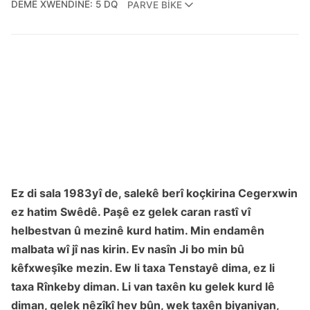
DEMÊ XWENDINÊ: 5 DQ
PARVE BIKE
Ez di sala 1983yî de, salekê berî koçkirina Cegerxwin
ez hatim Swêdê. Paşê ez gelek caran rastî vî
helbestvan û mezinê kurd hatim. Min endamên
malbata wî jî nas kirin. Ev nasîn Ji bo min bû
kêfxweşîke mezin. Ew li taxa Tenstayê dima, ez li
taxa Rînkeby diman. Li van taxên ku gelek kurd lê
diman, gelek nêzîkî hev bûn, wek taxên biyaniyan,