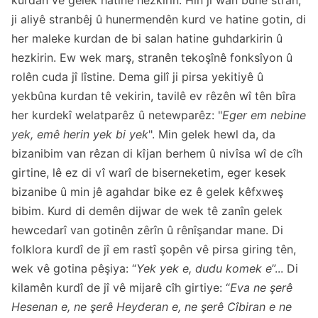
kurdan ve gelek hatine hezkirin. Hin ji wan bûne stran,
ji aliyê stranbêj û hunermendên kurd ve hatine gotin, di
her maleke kurdan de bi salan hatine guhdarkirin û
hezkirin. Ew wek marş, stranên tekoşînê fonksîyon û
rolên cuda jî lîstine. Dema gilî ji pirsa yekitiyê û
yekbûna kurdan tê vekirin, tavilê ev rêzên wî tên bîra
her kurdekî welatparêz û netewparêz: "
Eger em nebine
yek, emê herin yek bi yek
". Min gelek hewl da, da
bizanibim van rêzan di kîjan berhem û nivîsa wî de cîh
girtine, lê ez di vî warî de biserneketim, eger kesek
bizanibe û min jê agahdar bike ez ê gelek kêfxweş
bibim. Kurd di demên dijwar de wek tê zanîn gelek
hewcedarî van gotinên zêrîn û rênîşandar mane. Di
folklora kurdî de jî em rastî şopên vê pirsa giring tên,
wek vê gotina pêşiya: “
Yek yek e, dudu komek e
”... Di
kilamên kurdî de jî vê mijarê cîh girtiye: “
Eva ne şerê
Hesenan e, ne şerê Heyderan e, ne şerê Cîbiran e ne