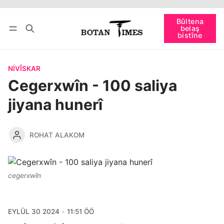
Têkevê
Bûltena belaş bistîne
Bûltena
belaş
bişopîne
bistîne
NIVÎSKAR
Cegerxwîn - 100 saliya
jiyana hunerî
ROHAT ALAKOM
cegerxwîn
EYLÜL 30 2024
11:51 ÖÖ