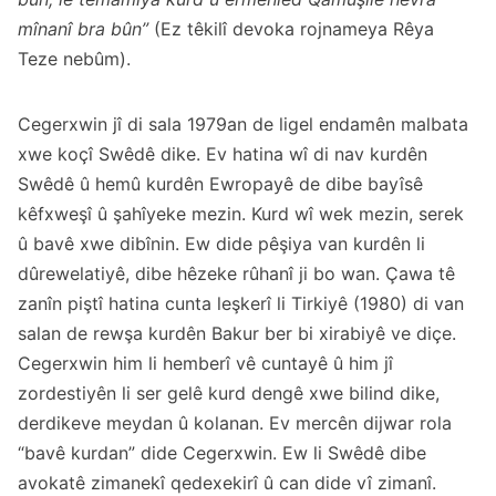
mînanî bra bûn”
(Ez têkilî devoka rojnameya Rêya
Teze nebûm).
Cegerxwin jî di sala 1979an de ligel endamên malbata
xwe koçî Swêdê dike. Ev hatina wî di nav kurdên
Swêdê û hemû kurdên Ewropayê de dibe bayîsê
kêfxweşî û şahîyeke mezin. Kurd wî wek mezin, serek
û bavê xwe dibînin. Ew dide pêşiya van kurdên li
dûrewelatiyê, dibe hêzeke rûhanî ji bo wan. Çawa tê
zanîn piştî hatina cunta leşkerî li Tirkiyê (1980) di van
salan de rewşa kurdên Bakur ber bi xirabiyê ve diçe.
Cegerxwin him li hemberî vê cuntayê û him jî
zordestiyên li ser gelê kurd dengê xwe bilind dike,
derdikeve meydan û kolanan. Ev mercên dijwar rola
“bavê kurdan” dide Cegerxwin. Ew li Swêdê dibe
avokatê zimanekî qedexekirî û can dide vî zimanî.