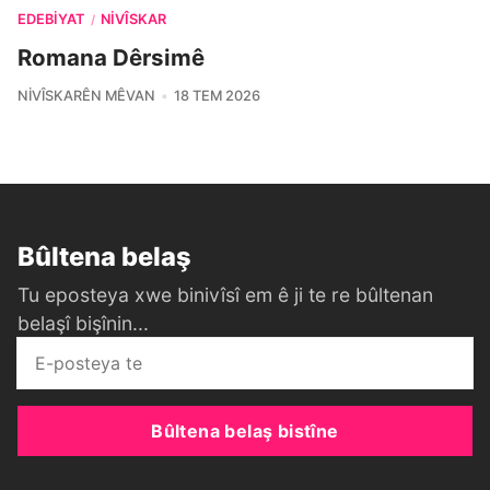
EDEBIYAT
NIVÎSKAR
/
Romana Dêrsimê
NIVÎSKARÊN MÊVAN
18 TEM 2026
Bûltena belaş
Tu eposteya xwe binivîsî em ê ji te re bûltenan
belaşî bişînin...
Bûltena belaş bistîne