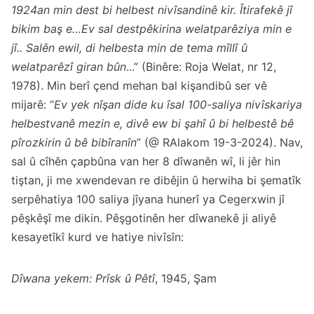
1924an min dest bi helbest nivîsandinê kir. Îtirafekê jî
bikim baş e…Ev sal destpêkirina welatparêziya min e
jî.. Salên ewil, di helbesta min de tema mîllî û
welatparêzî giran bûn
...” (Binêre: Roja Welat, nr 12,
1978). Min berî çend mehan bal kişandibû ser vê
mijarê: “
Ev yek nîşan dide ku îsal 100-saliya nivîskariya
helbestvanê mezin e, divê ew bi şahî û bi helbestê bê
pîrozkirin û bê bibîranîn
” (@ RAlakom 19-3-2024). Nav,
sal û cîhên çapbûna van her 8 dîwanên wî, li jêr hin
tiştan, ji me xwendevan re dibêjin û herwiha bi şematîk
serpêhatiya 100 saliya jîyana hunerî ya Cegerxwin jî
pêşkêşî me dikin. Pêşgotinên her dîwanekê ji aliyê
kesayetîkî kurd ve hatiye nivîsîn:
Dîwana yekem: Prîsk û Pêtî
, 1945, Şam