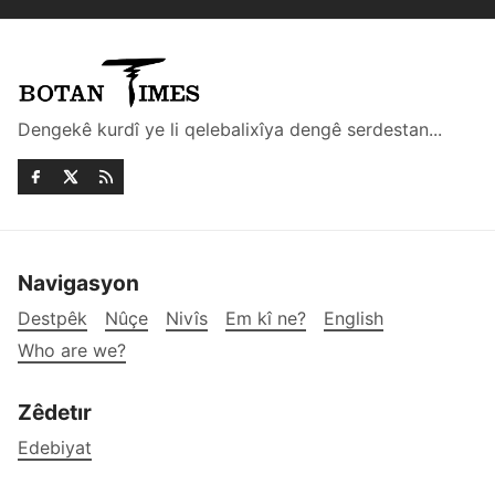
Dengekê kurdî ye li qelebalixîya dengê serdestan...
Navigasyon
Destpêk
Nûçe
Nivîs
Em kî ne?
English
Who are we?
Zêdetır
Edebiyat