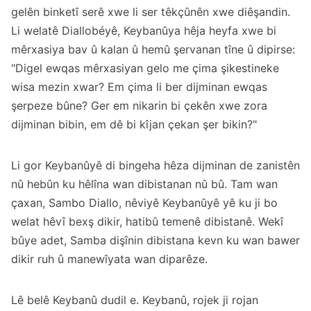
gelên binketî serê xwe li ser têkçûnên xwe diêşandin.
Li welatê Diallobéyê, Keybanûya hêja heyfa xwe bi
mêrxasiya bav û kalan û hemû şervanan tîne û dipirse:
"Digel ewqas mêrxasiyan gelo me çima şikestineke
wisa mezin xwar? Em çima li ber dijminan ewqas
şerpeze bûne? Ger em nikarin bi çekên xwe zora
dijminan bibin, em dê bi kîjan çekan şer bikin?"
Li gor Keybanûyê di bingeha hêza dijminan de zanistên
nû hebûn ku hêlîna wan dibistanan nû bû. Tam wan
çaxan, Sambo Diallo, nêviyê Keybanûyê yê ku ji bo
welat hêvî bexş dikir, hatibû temenê dibistanê. Wekî
bûye adet, Samba dişînin dibistana kevn ku wan bawer
dikir ruh û manewîyata wan diparêze.
Lê belê Keybanû dudil e. Keybanû, rojek ji rojan