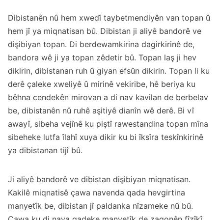
Dibistanên nû hem xwedî taybetmendiyên van topan û
hem jî ya miqnatisan bû. Dibistan ji aliyê bandorê ve
dişibiyan topan. Di berdewamkirina dagirkirinê de,
bandora wê ji ya topan zêdetir bû. Topan laş ji hev
dikirin, dibistanan ruh û giyan efsûn dikirin. Topan li ku
derê çaleke xweliyê û mirinê vekiribe, hê beriya ku
bêhna cendekên mirovan a di nav kavilan de berbelav
be, dibistanên nû ruhê aşitiyê dianîn wê derê. Bi vî
awayî, sibeha vejînê ku piştî rawestandina topan mîna
sibeheke lutfa îlahî xuya dikir ku bi îksîra teskînkirinê
ya dibistanan tijî bû.
Ji aliyê bandorê ve dibistan dişibiyan miqnatisan.
Kakilê miqnatisê çawa navenda qada hevgirtina
manyetîk be, dibistan jî paldanka nîzameke nû bû.
Çawa ku di nava qadeke manyetîk de zagonên fîzîkî