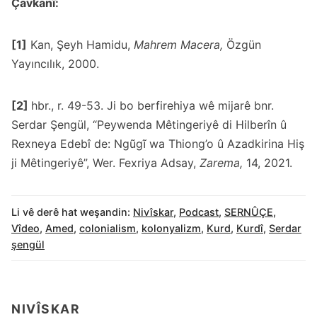
Çavkanî:
[1]
Kan, Şeyh Hamidu,
Mahrem Macera,
Özgün
Yayıncılık, 2000.
[2]
hbr., r. 49-53. Ji bo berfirehiya wê mijarê bnr.
Serdar Şengül, “Peywenda Mêtingeriyê di Hilberîn û
Rexneya Edebî de: Ngũgĩ wa Thiong’o û Azadkirina Hiş
ji Mêtingeriyê”, Wer. Fexriya Adsay,
Zarema,
14, 2021.
Li vê derê hat weşandin:
Nivîskar
,
Podcast
,
SERNÛÇE
,
Vîdeo
,
Amed
,
colonialism
,
kolonyalizm
,
Kurd
,
Kurdî
,
Serdar
şengül
NIVÎSKAR