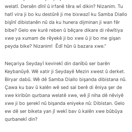
welatî. Dersên dînî û irfanê têra wî dikin? Nizanim. Tu
hatî vira ji bo ku destûrê ji me bixwazî ku Samba Diallo
bişînî dibistanên nû da ku hunera dijminan ji wan fêr
bibe? Gelo ew kurê reben û bêçare dikare di rêwîtiya
xwe ya xumam de rêyekê ji bo xwe û ji bo me gişan
peyda bike? Nizanim! Êdî hûn û bazara xwe."
Neçariya Seydayî kevirekî din danîbû ser barên
Keybanûyê. Wê xatir ji Seydayê Mezin xwest û derket.
Biryar dabû. Wê dê Samba Diallo bişanda dibistana nû.
Çawa ku bav û kalên wê sed sal berê di êniya şer de
xwe kiribûn qurbana welatê xwe, wê jî niha dê nêviyê
xwe ji bo şerekî nû bişanda eniyeke nû: Dibistan. Gelo
ew dê ser biketa yan jî wekî bav û kalên xwe bûbûya
qurbanekî din?