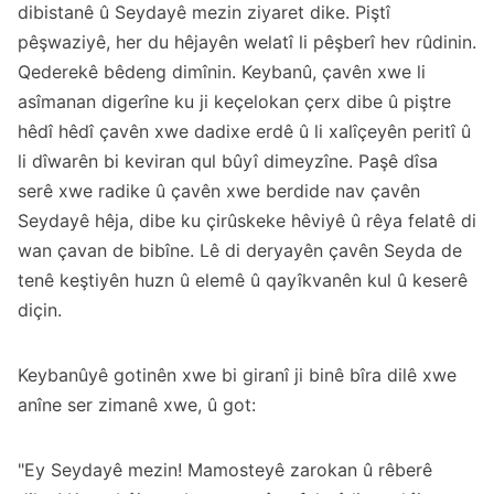
dibistanê û Seydayê mezin ziyaret dike. Piştî
pêşwaziyê, her du hêjayên welatî li pêşberî hev rûdinin.
Qederekê bêdeng dimînin. Keybanû, çavên xwe li
asîmanan digerîne ku ji keçelokan çerx dibe û piştre
hêdî hêdî çavên xwe dadixe erdê û li xalîçeyên peritî û
li dîwarên bi keviran qul bûyî dimeyzîne. Paşê dîsa
serê xwe radike û çavên xwe berdide nav çavên
Seydayê hêja, dibe ku çirûskeke hêviyê û rêya felatê di
wan çavan de bibîne. Lê di deryayên çavên Seyda de
tenê keştiyên huzn û elemê û qayîkvanên kul û keserê
diçin.
Keybanûyê gotinên xwe bi giranî ji binê bîra dilê xwe
anîne ser zimanê xwe, û got:
"Ey Seydayê mezin! Mamosteyê zarokan û rêberê