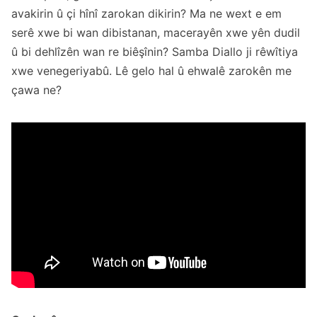
avakirin û çi hînî zarokan dikirin? Ma ne wext e em
serê xwe bi wan dibistanan, macerayên xwe yên dudil
û bi dehlîzên wan re biêşînin? Samba Diallo ji rêwîtiya
xwe venegeriyabû. Lê gelo hal û ehwalê zarokên me
çawa ne?