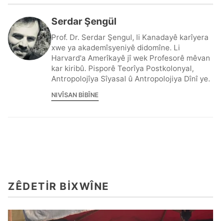
Serdar Şengül
Prof. Dr. Serdar Şengul, li Kanadayê karîyera
xwe ya akademîsyeniyê didomîne. Li
Harvard'a Amerîkayê jî wek Profesorê mêvan
kar kiribû. Pisporê Teorîya Postkolonyal,
Antropolojîya Sîyasal û Antropolojiya Dînî ye.
NIVÎSAN BIBÎNE
ZÊDETIR BIXWÎNE