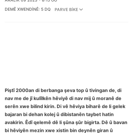
ARALIK 09 2023
8:15 ÖÖ
DEMÊ XWENDINÊ: 5 DQ
PARVE BIKE
Piştî 2000an di berbanga şeva top û tivingan de, di
nav me de jî kulîlkên hêviyê di nav mij û moranê de
serên xwe bilind kirin. Di vê hêviya biharê de li gelek
bajaran bi dehan kolej û dibistanên taybet hatin
avakirin. Êdî qelemê dê li şûna şûr bigirta. Dê û bavan
bi hêviyên mezin xwe xistin bin deynên giran û