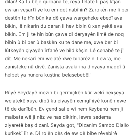
dilan! Ka tu bêje qurbana te, rêya felatê li paş kîjan
ewran veşartî ye ku em qet nabînin? Zarokên me li ber
destên te hîn bûn ka dê çawa wargeheke ebedî ava
bikin, lê nikarin du daran li hev bixin û xaniyekê ava
bikin. Em ji te hîn bûn çawa di deryayên îlmê de noq
bibin û bi per û baskên ku te dane me, xwe ber bi
lûtkeyên çiyayên îrfanê ve hildikêşin. Lê cenabê te jî
dît. Me nekarî em welatê xwe biparêzin. Lewra, me
zanisteke nû divê. Zanista avakirina dinyaya maddî û
helbet ya hunera kuştina belasebebê!"
Rûyê Seydayê mezin bi qermiçkên kûr wekî nexşeya
welatekê xuya dibû ku çiyayên xemgîniyê konên xwe
tê de danîbûn. Ev çend sal e wî hem Keybanû hem jî
malbata wê ji nêz ve nas dikirin, lewra sedema
ziyaretê baş dizanî. Seyda got, "Dizanim Sambo Diallo
kurikekî jîr e. Di rojên pêş de ew dê bibe rêvebirê