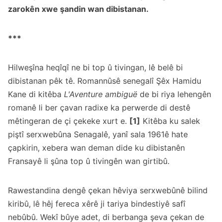
zarokên xwe şandin wan dibistanan.
***
Hilweşîna heqîqî ne bi top û tivingan, lê belê bi
dibistanan pêk tê. Romannûsê senegalî Şêx Hamidu
Kane di kitêba
L'Aventure ambiguë
de bi riya lehengên
romanê li ber çavan radixe ka perwerde di destê
mêtingeran de çi çekeke xurt e.
[1]
Kitêba ku salek
piştî serxwebûna Senagalê, yanî sala 1961ê hate
çapkirin, xebera wan deman dide ku dibistanên
Fransayê li şûna top û tivingên wan girtibû.
Rawestandina dengê çekan hêviya serxwebûnê bilind
kiribû, lê hêj fereca xêrê ji tariya bindestiyê safî
nebûbû. Wekî bûye adet, di berbanga şeva çekan de