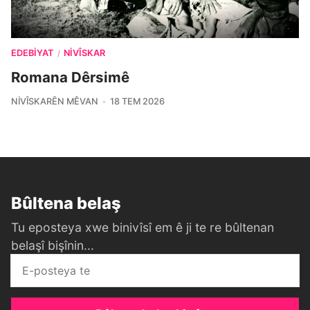
EDEBIYAT
NIVÎSKAR
/
Romana Dêrsimê
NIVÎSKARÊN MÊVAN
18 TEM 2026
Bûltena belaş
Tu eposteya xwe binivîsî em ê ji te re bûltenan
belaşî bişînin...