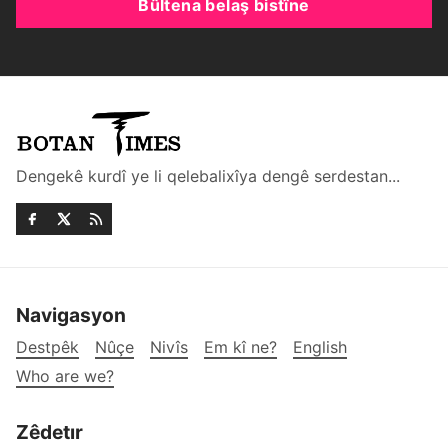
Bûltena belaş bistîne
Dengekê kurdî ye li qelebalixîya dengê serdestan...
Navigasyon
Destpêk
Nûçe
Nivîs
Em kî ne?
English
Who are we?
Zêdetır