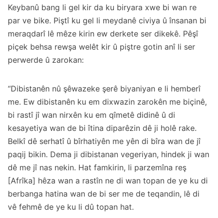
Keybanû bang li gel kir da ku biryara xwe bi wan re
par ve bike. Piştî ku gel li meydanê civiya û însanan bi
meraqdarî lê mêze kirin ew derkete ser dikekê. Pêşî
piçek behsa rewşa welêt kir û piştre gotin anî li ser
perwerde û zarokan:
“Dibistanên nû şêwazeke şerê biyaniyan e li hemberî
me. Ew dibistanên ku em dixwazin zarokên me biçinê,
bi rastî jî wan nirxên ku em qîmetê didinê û di
kesayetiya wan de bi îtina diparêzin dê ji holê rake.
Belkî dê serhatî û bîrhatiyên me yên di bîra wan de jî
paqij bikin. Dema ji dibistanan vegeriyan, hindek ji wan
dê me jî nas nekin. Hat famkirin, li parzemîna reş
[Afrîka] hêza wan a rastîn ne di wan topan de ye ku di
berbanga hatina wan de bi ser me de teqandin, lê di
vê fehmê de ye ku li dû topan hat.