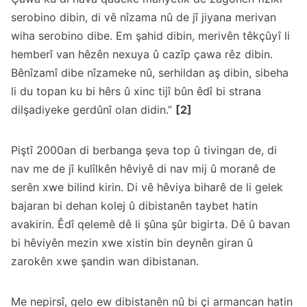
serobino dibin, di vê nîzama nû de jî jiyana merivan
wiha serobino dibe. Em şahid dibin, merivên têkçûyî li
hemberî van hêzên nexuya û cazîp çawa rêz dibin.
Bênîzamî dibe nîzameke nû, serhildan aş dibin, sibeha
li du topan ku bi hêrs û xinc tijî bûn êdî bi strana
dilşadiyeke gerdûnî olan didin.”
[2]
Piştî 2000an di berbanga şeva top û tivingan de, di
nav me de jî kulîlkên hêviyê di nav mij û moranê de
serên xwe bilind kirin. Di vê hêviya biharê de li gelek
bajaran bi dehan kolej û dibistanên taybet hatin
avakirin. Êdî qelemê dê li şûna şûr bigirta. Dê û bavan
bi hêviyên mezin xwe xistin bin deynên giran û
zarokên xwe şandin wan dibistanan.
Me nepirsî, gelo ew dibistanên nû bi çi armancan hatin