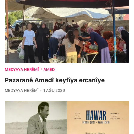
MEDYAYA HERÊMÎ
AMED
/
Pazaranê Amedî keyfîya ercanîye
MEDYAYA HERÊMÎ
1 AĞU 2026