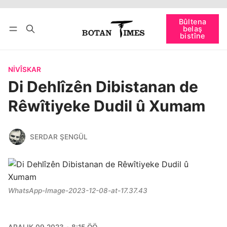
Têkevê
Bûltena belaş bistîne
Bûltena
belaş
bişopîne
bistîne
NIVÎSKAR
Di Dehlîzên Dibistanan de
Rêwîtiyeke Dudil û Xumam
SERDAR ŞENGÜL
WhatsApp-Image-2023-12-08-at-17.37.43