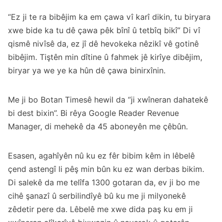
“Ez ji te ra bibêjim ka em çawa vî karî dikin, tu biryara
xwe bide ka tu dê çawa pêk bînî û tetbîq bikî” Di vî
qismê nivîsê da, ez jî dê hevokeka nêzikî vê gotinê
bibêjim. Tiştên min dîtine û fahmek jê kirîye dibêjim,
biryar ya we ye ka hûn dê çawa binirxînin.
Me ji bo Botan Timesê hewil da “
ji xwîneran dahatekê
bi dest bixin
”. Bi rêya Google Reader Revenue
Manager, di mehekê da 45 aboneyên me çêbûn.
Esasen, agahîyên nû ku ez fêr bibim kêm in lêbelê
çend astengî li pêş min bûn ku ez wan derbas bikim.
Di salekê da me telîfa 1300 gotaran da, ev ji bo me
cihê şanazî û serbilindîyê bû ku me ji milyonekê
zêdetir pere da. Lêbelê me xwe dida paş ku em ji