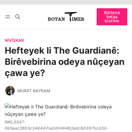
Têkevê
Bûltena belaş bistîne
Bûltena
belaş
bişopîne
bistîne
NIVÎSKAR
Hefteyek li The Guardianê:
Birêvebirina odeya nûçeyan
çawa ye?
MURAT BAYRAM
IMG_5347-
0b5eac2863c346447ce0d046462edc86397bcd3d-