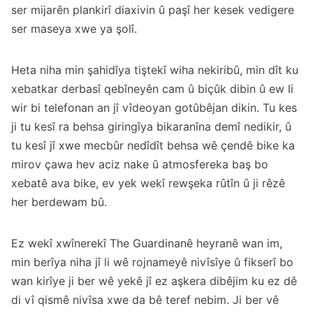
ser mijarên plankirî diaxivin û paşî her kesek vedigere
ser maseya xwe ya şolî.
Heta niha min şahidîya tiştekî wiha nekiribû, min dît ku
xebatkar derbasî qebîneyên cam û biçûk dibin û ew li
wir bi telefonan an jî vîdeoyan gotûbêjan dikin. Tu kes
ji tu kesî ra behsa giringîya bikaranîna demî nedikir, û
tu kesî jî xwe mecbûr nedîdît behsa wê çendê bike ka
mirov çawa hev aciz nake û atmosfereka baş bo
xebatê ava bike, ev yek wekî rewşeka rûtîn û ji rêzê
her berdewam bû.
Ez wekî xwînerekî The Guardinanê heyranê wan im,
min berîya niha jî li wê rojnameyê nivîsîye û
fikser
î bo
wan kirîye ji ber wê yekê jî ez aşkera dibêjim ku ez dê
di vî qismê nivîsa xwe da bê teref nebim. Ji ber vê