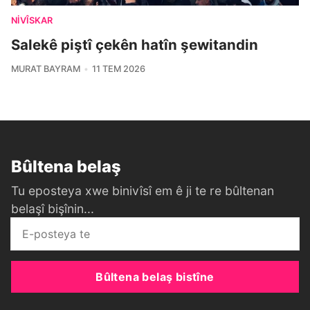
NIVÎSKAR
Salekê piştî çekên hatîn şewitandin
MURAT BAYRAM
11 TEM 2026
Bûltena belaş
Tu eposteya xwe binivîsî em ê ji te re bûltenan
belaşî bişînin...
Bûltena belaş bistîne