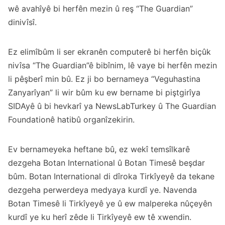
wê avahîyê bi herfên mezin û reş “The Guardian”
dinivîsî.
Ez elimîbûm li ser ekranên computerê bi herfên biçûk
nivîsa “The Guardian”ê bibînim, lê vaye bi herfên mezin
li pêşberî min bû. Ez ji bo bernameya “Veguhastina
Zanyarîyan” li wir bûm ku ew bername bi piştgirîya
SIDAyê û bi hevkarî ya NewsLabTurkey û The Guardian
Foundationê hatibû organîzekirin.
Ev bernameyeka heftane bû, ez wekî temsîlkarê
dezgeha Botan International û Botan Timesê beşdar
bûm. Botan International di dîroka Tirkîyeyê da tekane
dezgeha perwerdeya medyaya kurdî ye. Navenda
Botan Timesê li Tirkîyeyê ye û ew malpereka nûçeyên
kurdî ye ku herî zêde li Tirkîyeyê ew tê xwendin.