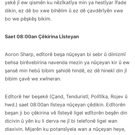
yekê jî ew qismên ku nêzîkatîya min ya hestîyar îfade
dikin, ez dê bo xwe bihêlim û ez dê çavdêrîyên xwe
bo we pêşkêş bikim.
Saet 08:00an Çêkirina Lîsteyan
Aoron Sharp
, edîtorê beşa nûçeyan bi sebr û dilnizmî
behsa birêvebirina navenda mezin ya nûçeyan kir û ew
şansê min hebû bibim şahidê hindê, ez dê hinekî din jî
bibim çavê we xwîneran.
Edîtorê her beşekê (Çand, Tenduristî, Polîtîka, Rojev û
hwd.) saet 08:00an lîsteya nûçeyan çêdikin. Edîtorên
beşan ji bo çêkirina vê lîsteyê ligel edîtorên beşên din
dicivin û yên ku li derva ne jî bi telefonê ligel wan
diaxivin. Mijarên ku potansîyela wan a nûçeyan heye,