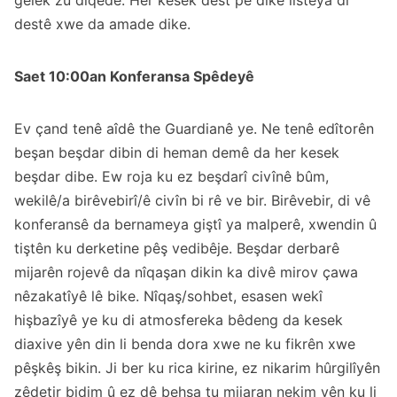
destê xwe da amade dike.
Saet 10:00an Konferansa Spêdeyê
Ev çand tenê aîdê the Guardianê ye. Ne tenê edîtorên
beşan beşdar dibin di heman demê da her kesek
beşdar dibe. Ew roja ku ez beşdarî civînê bûm,
wekilê/a birêvebirî/ê civîn bi rê ve bir. Birêvebir, di vê
konferansê da bernameya giştî ya malperê, xwendin û
tiştên ku derketine pêş vedibêje. Beşdar derbarê
mijarên rojevê da nîqaşan dikin ka divê mirov çawa
nêzakatîyê lê bike. Nîqaş/sohbet, esasen wekî
hişbazîyê ye ku di atmosfereka bêdeng da kesek
diaxive yên din li benda dora xwe ne ku fikrên xwe
pêşkêş bikin. Ji ber ku rica kirine, ez nikarim hûrgilîyên
zêdetir bidim û ez dê behsa tu mijaran nekim yên ku li