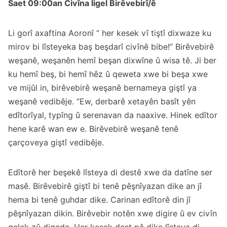
Saet 09:00an Civîna ligel Birêvebirî/ê
Li gorî axaftina Aoronî “ her kesek vî tiştî dixwaze ku
mirov bi lîsteyeka baş beşdarî civînê bibe!” Birêvebirê
weşanê, weşanên hemî beşan dixwîne û wisa tê. Ji ber
ku hemî beş, bi hemî hêz û qeweta xwe bi beşa xwe
ve mijûl in, birêvebirê weşanê bernameya giştî ya
weşanê vedibêje. “Ew, derbarê xetayên basît yên
edîtorîyal, typîng û serenavan da naaxive. Hinek edîtor
hene karê wan ew e. Birêvebirê weşanê tenê
çarçoveya giştî vedibêje.
Edîtorê her beşekê lîsteya di destê xwe da datîne ser
masê. Birêvebirê giştî bi tenê pêşnîyazan dike an jî
hema bi tenê guhdar dike. Carinan edîtorê din jî
pêşnîyazan dikin. Birêvebir notên xwe digire û ev civîn
gelek zû diqede. Her kesek dest pê dike lîsteya di