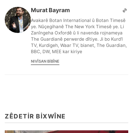
Murat Bayram
Avakarê Botan International û Botan Timesê
ye. Nûçegihanê The New York Timesê ye. Li
Zanîngeha Oxfordê û li navenda rojnameya
The Guardianê perwerde dîtiye. Ji bo Kurd1
TV, Kurdigeh, Waar TV, bianet, The Guardian,
BBC, DW, MEE kar kiriye
NIVÎSAN BIBÎNE
ZÊDETIR BIXWÎNE