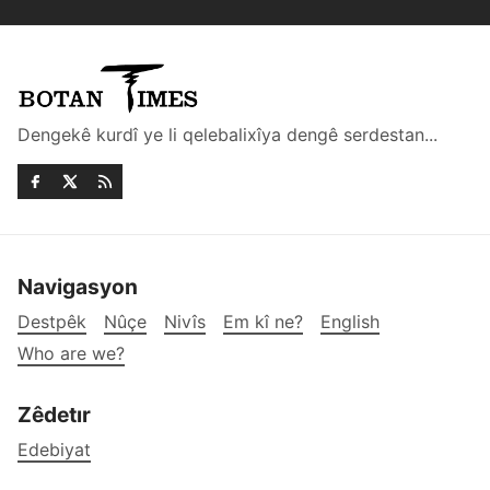
Dengekê kurdî ye li qelebalixîya dengê serdestan...
Navigasyon
Destpêk
Nûçe
Nivîs
Em kî ne?
English
Who are we?
Zêdetır
Edebiyat