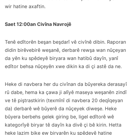
wir hatine axaftin.
Saet 12:00an Civîna Navrojê
Tenê edîtorên beşan beşdarî vê civînê dibin. Raporan
didin birêvebirê weşanê, derbarê rewşa wan nûçeyan
da yên ku spêdeyê biryara wan hatibû dayîn, yanî
edîtor behsa nûçeyên xwe dikin ka di çi astê da ne.
Heke di navbera her du civînan da bûyereka derasayî
rû dabe, hema ka çawa ji alîyê maseya weşanên zindî
ve tê piştrastkirin (texmînî di navbera 20 deqîqeyan
da) derbarê wê bûyerê da nûçeyek diweşe. Heke
bûyera berbehs gelek giring be, ligel edîtorê wê
kategorîyê biryar tê dayîn ka divê çi bê kirin. Hetta
heke lazim bike ew biryarên ku spêdeyê hatine