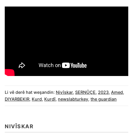
Li vê derê hat weşandin:
Nivîskar
,
SERNÛÇE
,
2023
,
Amed
,
DIYARBEKIR
,
Kurd
,
Kurdî
,
newslabturkey
,
the guardian
NIVÎSKAR