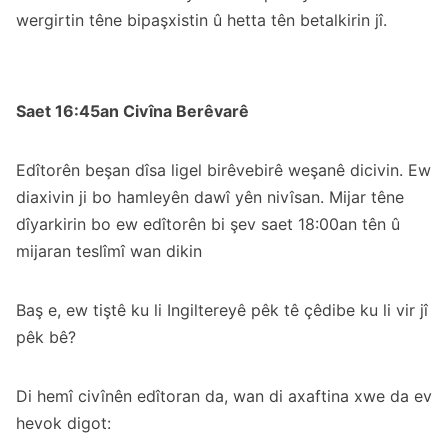
wergirtin têne bipaşxistin û hetta tên betalkirin jî.
Saet 16:45an Civîna Berêvarê
Edîtorên beşan dîsa ligel birêvebirê weşanê dicivin. Ew
diaxivin ji bo hamleyên dawî yên nivîsan. Mijar têne
dîyarkirin bo ew edîtorên bi şev saet 18:00an tên û
mijaran teslîmî wan dikin
Baş e, ew tiştê ku li Ingiltereyê pêk tê çêdibe ku li vir jî
pêk bê?
Di hemî civînên edîtoran da, wan di axaftina xwe da ev
hevok digot: