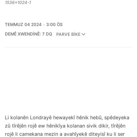
1536x1024-1
TEMMUZ 04 2024
3:00 ÖS
DEMÊ XWENDINÊ: 7 DQ
PARVE BIKE
Li kolanên Londrayê hewayekî hênik hebû, spêdeyeka
zû tîrêjên rojê ew hênikîya kolanan sivik dikir, tîrêjên
rojê li camekana mezin a avahîyekê diteyisî ku li ser