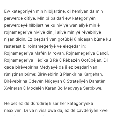
Ew kategorîyên min hilbijartine, di hemîyan da min
perwerde dîtîye. Min bi baldarî ew kategorîyên
perwerdeyê hilbijartine ku nîvîyê wan alîyê min ê
rojnamegerîyê nivîyê din jî alîyê min yê rêvebiriyê
nîşan didin. Ez beşdarî van gotûbêj û nîqaşan bûme ku
rasterast bi rojnamegerîyê ve eleqedar in:
Rojnamegerîya Mafên Mirovan, Rojnamegerîya Çandî,
Rojnamegerîya Hêdîka û Rê û Rêbazên Gotûbêjan. Di
qada birêvebirina Medyayê da jî ez beşdarî van
rûniştinan bûme: Birêvebirin û Plankirina Kargehan,
Birêvebirina Odeyên Nûçeyan û Stratejîyên Dahatên
Xwîneran û Modelên Karan Bo Medyaya Serbixwe.
Helbet ez dê dûrûdirêj li ser her kategorîyekê
neaxivim. Di vê nivîsa xwe da, ez dê çavdêrîyên xwe