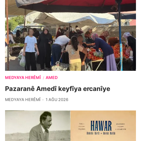
MEDYAYA HERÊMÎ
AMED
/
Pazaranê Amedî keyfîya ercanîye
MEDYAYA HERÊMÎ
1 AĞU 2026