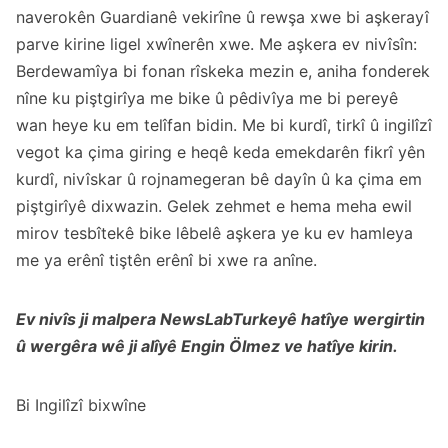
naverokên Guardianê vekirîne û rewşa xwe bi aşkerayî
parve kirine ligel xwînerên xwe. Me aşkera ev nivîsîn:
Berdewamîya bi fonan rîskeka mezin e, aniha fonderek
nîne ku piştgirîya me bike û pêdivîya me bi pereyê
wan heye ku em telîfan bidin. Me bi
kurdî
,
tirkî
û
ingilîzî
vegot ka çima giring e heqê keda emekdarên fikrî yên
kurdî, nivîskar û rojnamegeran bê dayîn û ka çima em
piştgirîyê dixwazin. Gelek zehmet e hema meha ewil
mirov tesbîtekê bike lêbelê aşkera ye ku ev hamleya
me ya erênî tiştên erênî bi xwe ra anîne.
Ev nivîs ji malpera
NewsLabTurkey
ê hatîye wergirtin
û wergêra wê ji alîyê
Engin Ölmez
ve hatîye kirin.
Bi Ingilîzî bixwîne