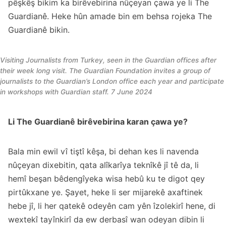
pêşkêş bikim ka birêvebirina nûçeyan çawa ye li The
Guardianê. Heke hûn amade bin em behsa rojeka The
Guardianê bikin.
Visiting Journalists from Turkey, seen in the Guardian offices after
their week long visit. The Guardian Foundation invites a group of
journalists to the Guardian’s London office each year and participate
in workshops with Guardian staff. 7 June 2024
Li The Guardianê birêvebirina karan çawa ye?
Bala min ewil vî tiştî kêşa, bi dehan kes li navenda
nûçeyan dixebitin, qata alîkarîya teknîkê jî tê da, li
hemî beşan bêdengîyeka wisa hebû ku te digot qey
pirtûkxane ye. Şayet, heke li ser mijarekê axaftinek
hebe jî, li her qatekê odeyên cam yên îzolekirî hene, di
wextekî tayînkirî da ew derbasî wan odeyan dibin li