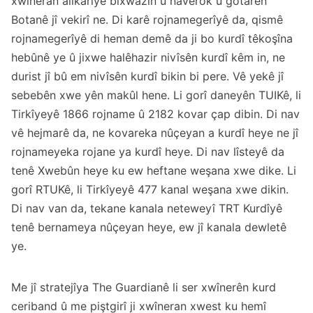
xwîneran alîkarîyê bixwazin û naverok û gotarên
Botanê jî vekirî ne. Di karê rojnamegerîyê da, qismê
rojnamegerîyê di heman demê da ji bo kurdî têkoşîna
hebûnê ye û jixwe halêhazir nivîsên kurdî kêm in, ne
durist jî bû em nivîsên kurdî bikin bi pere. Vê yekê jî
sebebên xwe yên makûl hene. Li gorî daneyên
TUIK
ê, li
Tirkîyeyê 1866 rojname û 2182 kovar çap dibin. Di nav
vê hejmarê da, ne kovareka nûçeyan a kurdî heye ne jî
rojnameyeka rojane ya kurdî heye. Di nav lîsteyê da
tenê
Xwebûn
heye ku ew heftane weşana xwe dike. Li
gorî
RTUK
ê, li Tirkîyeyê 477 kanal weşana xwe dikin.
Di nav van da, tekane kanala neteweyî TRT Kurdîyê
tenê bernameya nûçeyan heye, ew jî kanala dewletê
ye.
Me jî stratejîya The Guardianê li ser xwînerên kurd
ceriband û me piştgirî ji xwîneran xwest ku hemî