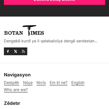
Dengekê kurdî ye li qelebalixîya dengê serdestan...
Navigasyon
Destpêk
Nûçe
Nivîs
Em kî ne?
English
Who are we?
Zêdetır