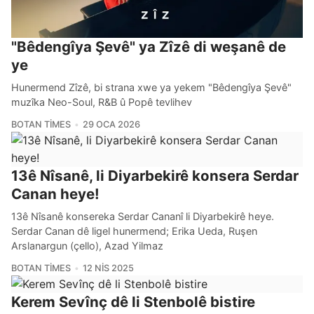
"Bêdengîya Şevê" ya Zîzê di weşanê de
ye
Hunermend Zîzê, bi strana xwe ya yekem "Bêdengîya Şevê"
muzîka Neo-Soul, R&B û Popê tevlihev
BOTAN TIMES
29 OCA 2026
13ê Nîsanê, li Diyarbekirê konsera Serdar
Canan heye!
13ê Nîsanê konsereka Serdar Cananî li Diyarbekirê heye.
Serdar Canan dê ligel hunermend; Erika Ueda, Ruşen
Arslanargun (çello), Azad Yilmaz
BOTAN TIMES
12 NIS 2025
Kerem Sevînç dê li Stenbolê bistire