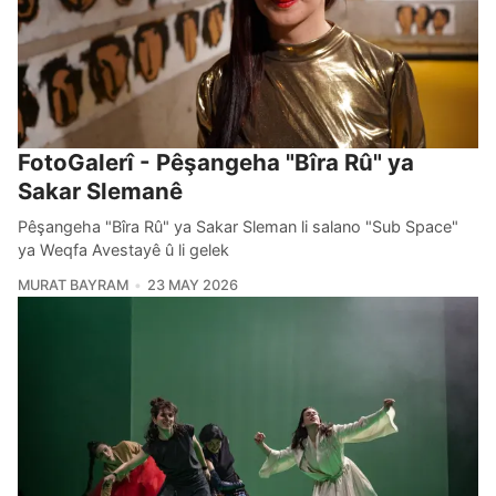
FotoGalerî - Pêşangeha "Bîra Rû" ya
Sakar Slemanê
Pêşangeha "Bîra Rû" ya Sakar Sleman li salano "Sub Space"
ya Weqfa Avestayê û li gelek
MURAT BAYRAM
23 MAY 2026