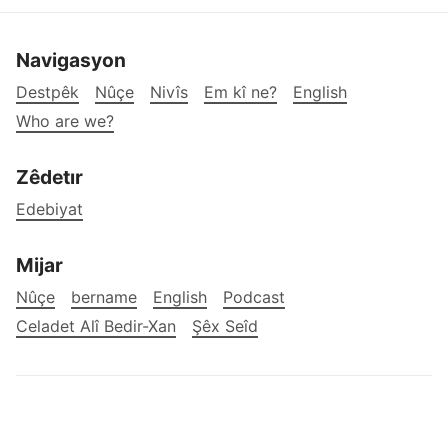
Navigasyon
Destpêk
Nûçe
Nivîs
Em kî ne?
English
Who are we?
Zêdetır
Edebiyat
Mijar
Nûçe
bername
English
Podcast
Celadet Alî Bedir-Xan
Şêx Seîd
©2026
Botan Times
.
hat weşandin
Ghost
&
Maali
.