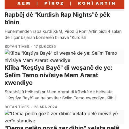
Rapbêj dê "Kurdish Rap Nights"ê pêk
bînin
Hunermendên rapa kurdî XEM, Pîroz û Ronî Artîn piştî 4 salan
dê li çar bajaran konserên bi navê "Kurdish
BOTAN TIMES
17 ŞUB 2025
Klîba "Keştîya Bayê" di weşanê de ye:
Selîm Temo nivîsiye Mem Ararat
xwendiye
Stranbêj û helbestkar Mem Ararat di klîbekê de helbesta
"Keştîya Bayê" ya helbestkar Selîm Temo xwendiye. Klîb ji
BOTAN TIMES
28 ARA 2024
"Dema pelên gozê zer dibin" xelata pelê