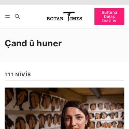
Têkevê
Bûltena belaş bistîne
Bûltena
belaş
bişopîne
bistîne
Çand û huner
111 NIVÎS