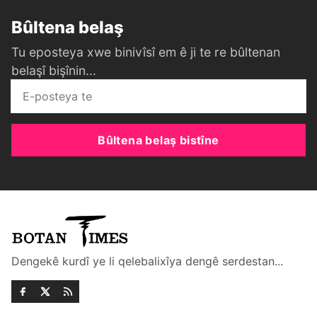
Bûltena belaş
Tu eposteya xwe binivîsî em ê ji te re bûltenan
belaşî bişînin...
Bûltena belaş bistîne
Dengekê kurdî ye li qelebalixîya dengê serdestan...