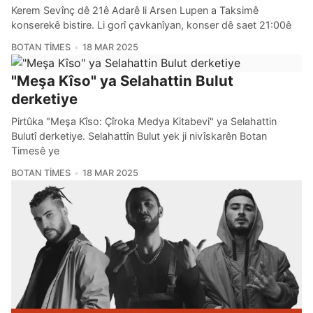
Kerem Sevînç dê 21ê Adarê li Arsen Lupen a Taksimê
konserekê bistire. Li gorî çavkanîyan, konser dê saet 21:00ê
BOTAN TIMES
18 MAR 2025
"Meşa Kîso" ya Selahattin Bulut
derketiye
Pirtûka "Meşa Kîso: Çîroka Medya Kitabevi" ya Selahattin
Bulutî derketiye. Selahattîn Bulut yek ji nivîskarên Botan
Timesê ye
BOTAN TIMES
18 MAR 2025