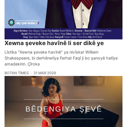
Xewna şeveke havînê li ser dikê ye
Lîstika "Xewna şeveke havînê" ya nivîskar William
Shakespeare, bi derhênerîya Ferhat Faqî ji bo şanoyê hatîye
amadekirin. Çîroka
BOTAN TIMES
31 MAR 2026