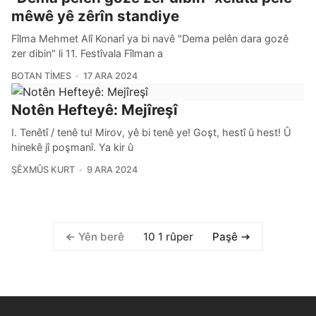
mêwê yê zêrîn standiye
Fîlma Mehmet Alî Konarî ya bi navê "Dema pelên dara gozê
zer dibin" li 11. Festîvala Fîlman a
BOTAN TIMES
17 ARA 2024
Notên Hefteyê: Mejîreşî
I. Tenêtî / tenê tu! Mirov, yê bi tenê ye! Goşt, hestî û hest! Û
hinekê jî poşmanî. Ya kir û
ŞÊXMÛS KURT
9 ARA 2024
10 1 rûper
Yên berê
Paşê