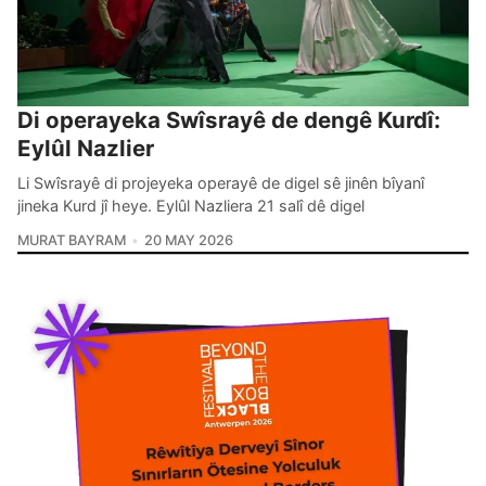
Di operayeka Swîsrayê de dengê Kurdî:
Eylûl Nazlier
Li Swîsrayê di projeyeka operayê de digel sê jinên bîyanî
jineka Kurd jî heye. Eylûl Nazliera 21 salî dê digel
MURAT BAYRAM
20 MAY 2026