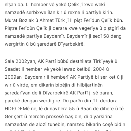
nîşan da. Li hember vê yekê Çelîk jî xwe wekî
namzedê serbixwe îlan kir û rexne li partîyê
kirin
.
Murat Bozlak û Ahmet Türk jî li pişt Ferîdun Çelîk bûn.
Piştre Ferîdûn Çelîk ji qerara xwe vegerîya û piştgirî da
namzedê partîye Baydemîr. Baydemîr ji sedî 58 deng
wergirtin û bû şaredarê Dîyarbekirê.
Sala 2002yan, AK Partî bûbû desthilata Tirkîyeyê û
Saadet li hember vê yekê lawaz ketibû. 2004 û
2009an Baydemir li hemberî AK Partîyê bi ser ket û ji
wir û virde, em dikarin bibêjin di hilbijartinên
şaredarîyan de li Dîyarbekirê AK Partî ji sê paran,
parekê dengan werdigire. Du parên din jî li derdora
HDP/DEMê ne, lê di navbera 55 û 65an de dihere û tê.
Ger şert û mercên prosesê baş bin, di diyarkirina
namzedan de alozî tunebin, namzed bikarin coşê bidin