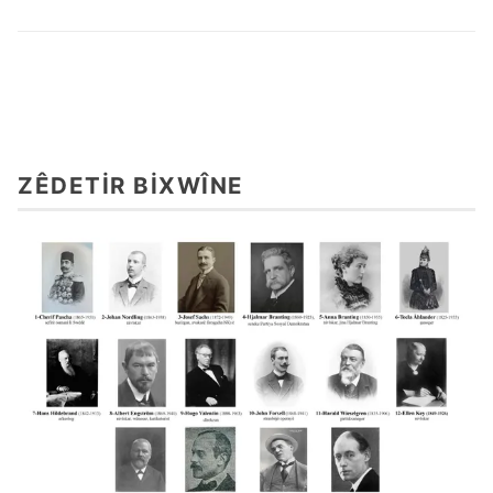
ZÊDETIR BIXWÎNE