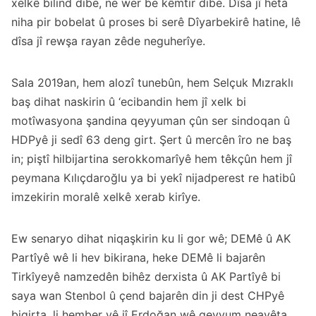
xelkê bilind dibe, ne wer be kêmtir dibe. Dîsa jî heta
niha pir bobelat û proses bi serê Dîyarbekirê hatine, lê
dîsa jî rewşa rayan zêde neguherîye.
Sala 2019an, hem alozî tunebûn, hem Selçuk Mızraklı
baş dihat naskirin û ‘ecibandin hem jî xelk bi
motîwasyona şandina qeyyuman çûn ser sindoqan û
HDPyê ji sedî 63 deng girt. Şert û mercên îro ne baş
in; piştî hilbijartina serokkomarîyê hem têkçûn hem jî
peymana Kılıçdaroğlu ya bi yekî nijadperest re hatibû
imzekirin moralê xelkê xerab kirîye.
Ew senaryo dihat niqaşkirin ku li gor wê; DEMê û AK
Partîyê wê li hev bikirana, heke DEMê li bajarên
Tirkîyeyê namzedên bihêz derxista û AK Partîyê bi
saya wan Stenbol û çend bajarên din ji dest CHPyê
bigirta, li hember vê jî Erdoğan wê qeyyum neavêta