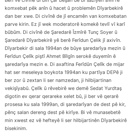
Berî vê civînê di bin çar beşan de bi sazîyên sîvil re
komxebat pêk anîn û hacet û problemên Dîyarbekirê
dan ber xwe. Di civînê de jî encamên van komxebatan
parve kirin. Ez jî wek moderatorê komekê tevlî vî karî
bûbûm. Di civînê de Şaredarê Îzmîrê Tunç Soyer û
Şaredarê Dîyarbekirê yê berê Ferîdun Çelik jî axivîn.
Dîyarbekir di sala 1994an de bûye şaredarîya mezin û
Ferîdun Çelîk piştî Ahmet Bîlgîn serokê duyemîn ê
şaredarîya mezin e. Di axaftina Ferîdûn Çelîk de mijar
hat ser meseleya boykota 1994an ku partîya DEPê ji
ber zor û zextan li ser namzedan, ji hilbijartinan
vekişîyabû. Çelîk û rêvebirê we demê Sedat Yurdtaş
digotin ev qerar qerareke xelet bû, ji ber vê qerarê
prosesa ku sala 1999an, di şaredarîyan de dest pê kir,
pênç salan dereng dest pê kirîye. Bi vê munasebetê
min xwest ez vê hefteyê li ser hilbijartinên Dîyarbekirê
bisekinim.