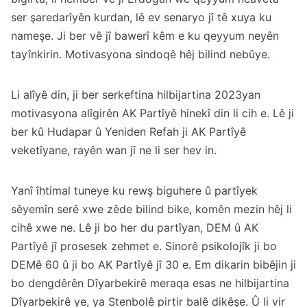
ser şaredarîyên kurdan, lê ev senaryo jî tê xuya ku
nameşe. Ji ber vê jî bawerî kêm e ku qeyyum neyên
tayînkirin. Motivasyona sindoqê hêj bilind nebûye.
Li alîyê din, ji ber serkeftina hilbijartina 2023yan
motivasyona alîgirên AK Partîyê hinekî din li cih e. Lê ji
ber kû Hudapar û Yeniden Refah ji AK Partîyê
veketîyane, rayên wan jî ne li ser hev in.
Yanî îhtimal tuneye ku rewş biguhere û partîyek
sêyemîn serê xwe zêde bilind bike, komên mezin hêj li
cihê xwe ne. Lê ji bo her du partîyan, DEM û AK
Partîyê jî prosesek zehmet e. Sinorê psikolojîk ji bo
DEMê 60 û ji bo AK Partîyê jî 30 e. Em dikarin bibêjin ji
bo dengdêrên Dîyarbekirê meraqa esas ne hilbijartina
Dîyarbekirê ye, ya Stenbolê pirtir balê dikêşe. Û li vir