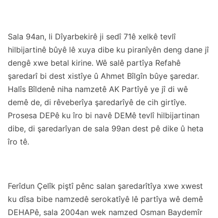
Sala 94an, li Dîyarbekirê ji sedî 71ê xelkê tevlî
hilbijartinê bûyê lê xuya dibe ku piranîyên deng dane jî
dengê xwe betal kirine. Wê salê partîya Refahê
şaredarî bi dest xistîye û Ahmet Bîlgîn bûye şaredar.
Halîs Bîldenê niha namzetê AK Partîyê ye jî di wê
demê de, di rêveberîya şaredarîyê de cih girtîye.
Prosesa DEPê ku îro bi navê DEMê tevlî hilbijartinan
dibe, di şaredarîyan de sala 99an dest pê dike û heta
îro tê.
Ferîdun Çelîk piştî pênc salan şaredarîtîya xwe xwest
ku dîsa bibe namzedê serokatîyê lê partîya wê demê
DEHAPê, sala 2004an wek namzed Osman Baydemîr