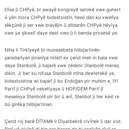
Dîsa jî CHPyê, bi awayê kongreyê serokê xwe guhert
û yên mora CHPyê bidestxistin, hewl dan ku xwelîya
têkçûnê ji ser xwe biavêjin û dildarên CHPyê hêvîya
xwe ya şikestî daye dest xwe û li benda prosesê ye.
Niha li Tirkîyeyê bi munasebeta hilbijartinên
şaredarîyan piranîya miletî ev çend meh in bala xwe
daye Stenbolê, ji bajarê xwe zêdetir Stenbolê meraq
dikin. Ji ber ku nifusa Stenbolê mîna dewletekê ye,
bidestxistina wî bajarî ji bo Erdoğan pir muhim e, IYI
Partî ji CHPyê veketîyaye û HDP/DEM Partî jî
meseleya Stenbolê pir bir û anî, Stenbol ji her kesî re
bû girêka hilbijartinan.
Çend roj berê DÎTAMê li Diyarbekrê civînek li dar xist.