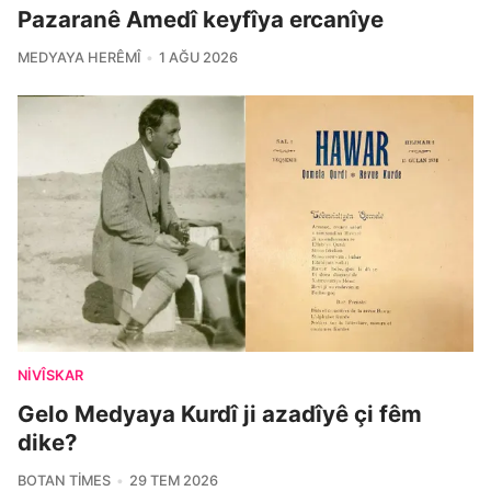
Pazaranê Amedî keyfîya ercanîye
MEDYAYA HERÊMÎ
1 AĞU 2026
NIVÎSKAR
Gelo Medyaya Kurdî ji azadîyê çi fêm
dike?
BOTAN TIMES
29 TEM 2026