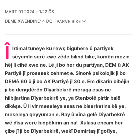
MART 01 2024
1:22 ÖS
DEMÊ XWENDINÊ: 4 DQ
PARVE BIKE
Î
htimal tuneye ku rewş biguhere û partîyek
sêyemîn serê xwe zêde bilind bike, komên mezin
hêj li cihê xwe ne. Lê ji bo her du partîyan, DEM û AK
Partîyê jî prosesek zehmet e. Sinorê psikolojîk ji bo
DEMê 60 û ji bo AK Partîyê jî 30 e. Em dikarin bibêjin
ji bo dengdêrên Dîyarbekirê meraqa esas ne
hilbijartina Dîyarbekirê ye, ya Stenbolê pirtir balê
dikêşe. Û li vir meseleya esas ne biserketina kê ye,
meseleya qeyyuman e. Ray û vîna gelê Dîyarbekrê
wê dîsa were binpêkirin an na! Xulasa encam her
çibe jî ji bo Dîyarbekirê, wekî Demirtaş jî gotîye,