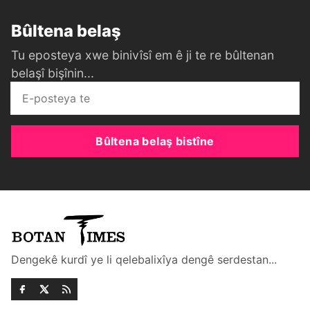
Bûltena belaş
Tu eposteya xwe binivîsî em ê ji te re bûltenan
belaşî bişînin...
Bûltena belaş bistîne
Dengekê kurdî ye li qelebalixîya dengê serdestan...