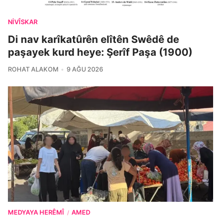
NIVÎSKAR
Di nav karîkatûrên elîtên Swêdê de
paşayek kurd heye: Şerîf Paşa (1900)
ROHAT ALAKOM
9 AĞU 2026
MEDYAYA HERÊMÎ
AMED
/