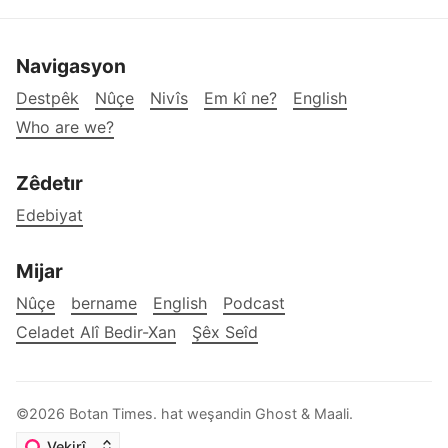
Navigasyon
Destpêk
Nûçe
Nivîs
Em kî ne?
English
Who are we?
Zêdetır
Edebiyat
Mijar
Nûçe
bername
English
Podcast
Celadet Alî Bedir-Xan
Şêx Seîd
©2026
Botan Times
.
hat weşandin
Ghost
&
Maali
.