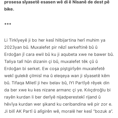
prosesa sîyasetê esasen wê di ê Nisanê de dest pê
bike.
***
Li Tirkîyeyê ji bo her kesî hilbijartina herî muhim ya
2023yan bû. Muxalefet pir nêzî serkeftinê bû û
Erdoğan jî cara ewil bû ku ji aqubeta xwe ne bawer bû.
Taliya talî hûn dizanin çi bû, muxalefet têk çû û
Erdoğan bi serket. Ew coşa piştgirîyên muxalefetê
wekî gulekê çilmisî ma û eleqeya wan ji sîyasetê kêm
bû. Tifaqa Miletî ji hev belav bû, IYI Partîyê rêyek din
da ber xwe ku kes nizane armanc çi ye. Kılıçdroğlu bi
rayên kurdan li ber derîyê nijadperestekî rijand û
hêvîya kurdan wer şikand ku ceribandina wê pir zor e.
Ji bilî AK Partî û alîgirên wê, moralê her kesî “bozuk a”.