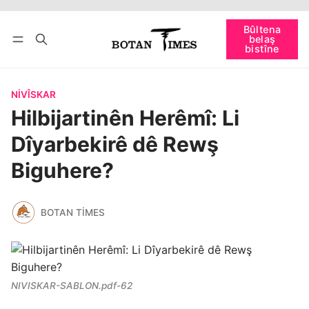
Têkevê
Bûltena belaş bistîne
Bûltena
belaş
bişopîne
bistîne
NIVÎSKAR
Hilbijartinên Herêmî: Li
Dîyarbekirê dê Rewş
Biguhere?
BOTAN TIMES
NIVISKAR-SABLON.pdf-62