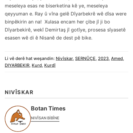
meseleya esas ne biserketina kê ye, meseleya
qeyyuman e. Ray û vîna gelê Dîyarbekrê wê dîsa were
binpêkirin an na! Xulasa encam her çibe jî ji bo
Dîyarbekirê, wekî Demirtaş jî gotîye, prosesa sîyasetê
esasen wê di ê Nisanê de dest pê bike.
Li vê derê hat weşandin:
Nivîskar
,
SERNÛÇE
,
2023
,
Amed
,
DIYARBEKIR
,
Kurd
,
Kurdî
NIVÎSKAR
Botan Times
NIVÎSAN BIBÎNE