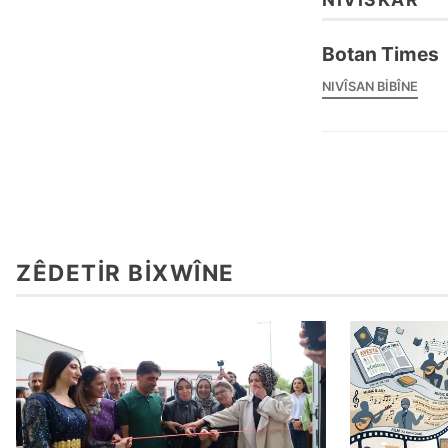
Botan Times
NIVÎSAN BIBÎNE
ZÊDETIR BIXWÎNE