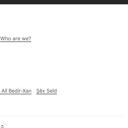
Who are we?
 Alî Bedir-Xan
Şêx Seîd