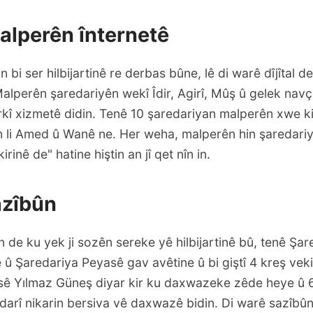
lperên înternetê
an bi ser hilbijartinê re derbas bûne, lê di warê dîjîtal
 Malperên şaredariyên wekî Îdir, Agirî, Mûş û gelek na
rkî xizmetê didin. Tenê 10 şaredariyan malperên xwe ki
 li Amed û Wanê ne. Her weha, malperên hin şaredariya
inê de" hatine hiştin an jî qet nîn in.
azîbûn
n de ku yek ji sozên sereke yê hilbijartinê bû, tenê Şar
 Şaredariya Peyasê gav avêtine û bi giştî 4 kreş vekir
ê Yılmaz Güneş diyar kir ku daxwazeke zêde heye û 6
edarî nikarin bersiva vê daxwazê bidin. Di warê sazîbûn