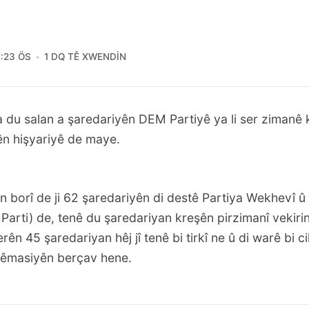
:23 ÖS
1 DQ TÊ XWENDIN
 du salan a şaredariyên DEM Partiyê ya li ser zimanê k
n hişyariyê de maye.
ên borî de ji 62 şaredariyên di destê Partiya Wekhevî 
arti) de, tenê du şaredariyan kreşên pirzimanî vekirin
ên 45 şaredariyan hêj jî tenê bi tirkî ne û di warê bi c
 kêmasiyên berçav hene.