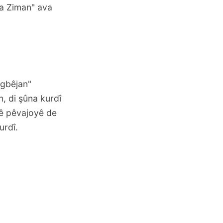
a Ziman" ava
ngbêjan"
n, di şûna kurdî
 vê pêvajoyê de
urdî.