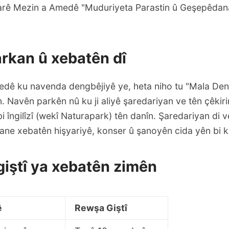
arê Mezin a Amedê "Muduriyeta Parastin û Geşepêdan
rkan û xebatên dî
edê ku navenda dengbêjiyê ye, heta niho tu "Mala De
n. Navên parkên nû ku ji aliyê şaredariyan ve tên çêkiri
î bi îngilîzî (wekî Naturapark) tên danîn. Şaredariyan di
dane xebatên hişyariyê, konser û şanoyên cida yên bi k
giştî ya xebatên zimên
ê
Rewşa Giştî