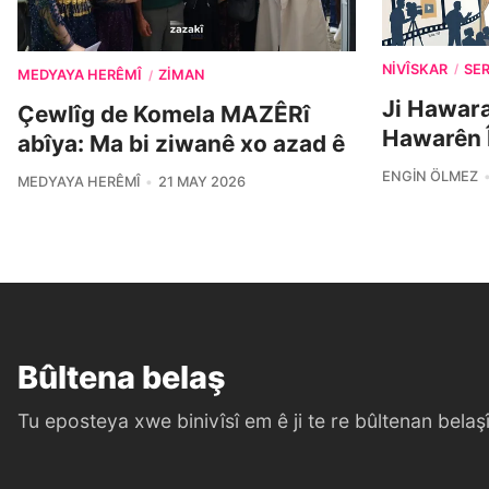
NIVÎSKAR
SE
/
MEDYAYA HERÊMÎ
ZIMAN
/
Ji Hawara
Çewlîg de Komela MAZÊRî
Hawarên Î
abîya: Ma bi ziwanê xo azad ê
ENGIN ÖLMEZ
MEDYAYA HERÊMÎ
21 MAY 2026
Bûltena belaş
Tu eposteya xwe binivîsî em ê ji te re bûltenan belaşî 