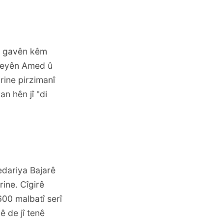
 de gavên kêm
vçeyên Amed û
rine pirzimanî
n hên jî "di
edariya Bajarê
ine. Cîgirê
00 malbatî serî
ê de jî tenê