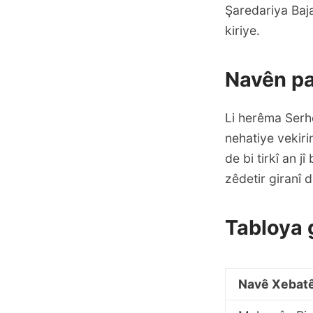
Şaredariya Baj
kiriye.
Navên pa
Li herêma Serh
nehatiye vekiri
de bi tirkî an j
zêdetir giranî 
Tabloya 
Navê Xebat