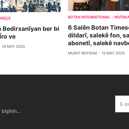
BOTAN INTERNATIONAL
NIVÎSK
/
RNÛÇE
6 Salên Botan Timesê
 Bedirxanîyan ber bi
dildarî, salekê fon, s
ro ve
abonetî, salekê navb
16 MAY 2026
MURAT BAYRAM
15 MAY 2026
bişînin...