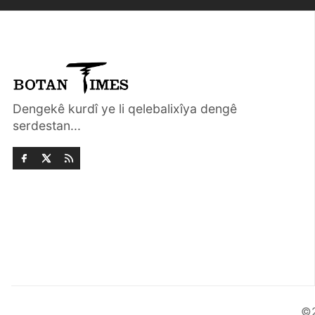
Dengekê kurdî ye li qelebalixîya dengê
serdestan...
©