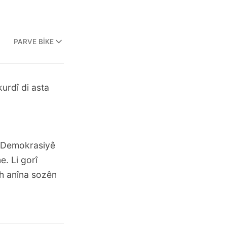
PARVE BIKE
urdî di asta
û Demokrasiyê
e. Li gorî
ih anîna sozên