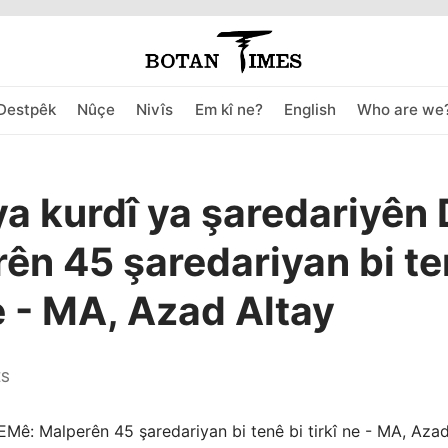
Destpêk
Nûçe
Nivîs
Em kî ne?
English
Who are we
a kurdî ya şaredariyên
ên 45 şaredariyan bi te
ne - MA, Azad Altay
ES