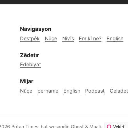
Navigasyon
Destpêk
Nûçe
Nivîs
Em kî ne?
English
Zêdetır
Edebiyat
Mijar
Nûçe
bername
English
Podcast
Celadet
2026
Botan Times
.
hat weşandin
Ghost
&
Maali
.