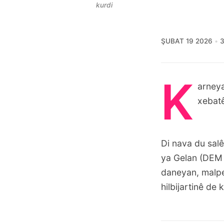
kurdi
ŞUBAT 19 2026
3
K
arneya
xebatê
Di nava du sal
ya Gelan (DEM P
daneyan, malper
hilbijartinê de