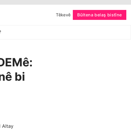
Têkevê
Bûltena belaş bistîne
bişopîne
?
 DEMê:
nê bi