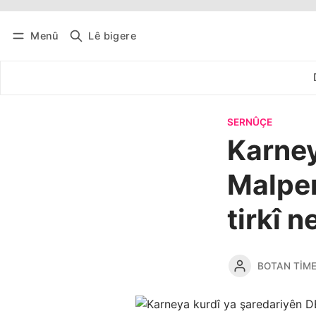
Menû
Lê bigere
Têkevê
Bûltena belaş bistîne
SERNÛÇE
Karney
Malper
tirkî 
BOTAN TIM