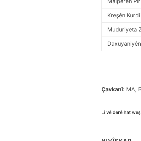
Malperên Pir
Kreşên Kurdî
Muduriyeta 
Daxuyaniyên
Çavkanî:
MA, B
Li vê derê hat weş
NIVÎSKAR