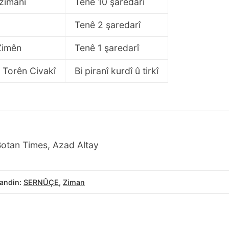
zimanî
Tenê 10 şaredarî
Tenê 2 şaredarî
Zimên
Tenê 1 şaredarî
 Torên Civakî
Bi piranî kurdî û tirkî
otan Times, Azad Altay
andin:
SERNÛÇE
,
Ziman