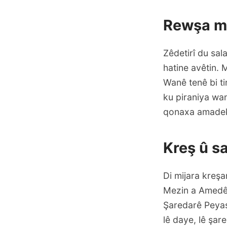
Rewşa ma
Zêdetirî du sal
hatine avêtin.
Wanê tenê bi ti
ku piraniya wan
qonaxa amadekir
Kreş û s
Di mijara kreşa
Mezin a Amedê û
Şaredarê Peyas
lê daye, lê şar