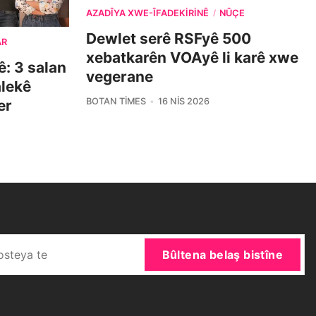
AZADÎYA XWE-ÎFADEKIRINÊ
NÛÇE
/
Dewlet serê RSFyê 500
AR
xebatkarên VOAyê li karê xwe
: 3 salan
vegerane
alekê
BOTAN TIMES
16 NIS 2026
er
Bûltena belaş bistîne