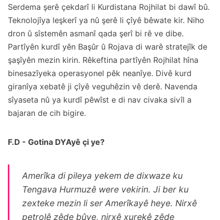
Serdema şerê çekdarî li Kurdistana Rojhilat bi dawî bû.
Teknolojîya leşkerî ya nû şerê li çîyê bêwate kir. Niho
dron û sîstemên asmanî qada şerî bi rê ve dibe.
Partîyên kurdî yên Başûr û Rojava di warê stratejîk de
şaşîyên mezin kirin. Rêkeftina partîyên Rojhilat hîna
binesazîyeka operasyonel pêk neanîye. Divê kurd
giranîya xebatê ji çîyê veguhêzin vê derê. Navenda
sîyaseta nû ya kurdî pêwîst e di nav civaka sivîl a
bajaran de cih bigire.
F.D - Gotina DYAyê çi ye?
Amerîka di pileya yekem de dixwaze ku
Tengava Hurmuzê were vekirin. Ji ber ku
zexteke mezin li ser Amerîkayê heye. Nirxê
petrolê zêde bûye, nirxê xurekê zêde