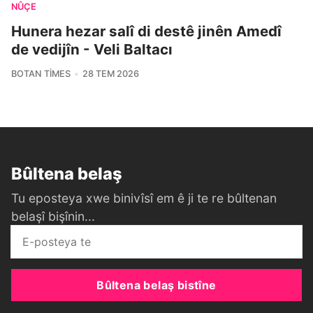
NÛÇE
Hunera hezar salî di destê jinên Amedî
de vedijîn - Veli Baltacı
BOTAN TIMES
28 TEM 2026
Bûltena belaş
Tu eposteya xwe binivîsî em ê ji te re bûltenan
belaşî bişînin...
Bûltena belaş bistîne