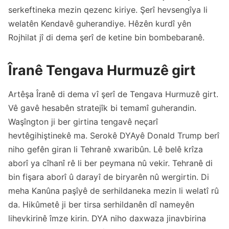
serkeftineka mezin qezenc kiriye. Şerî hevsengîya li
welatên Kendavê guherandiye. Hêzên kurdî yên
Rojhilat jî di dema şerî de ketine bin bombebaranê.
Îranê Tengava Hurmuzê girt
Artêşa Îranê di dema vî şerî de Tengava Hurmuzê girt.
Vê gavê hesabên stratejîk bi temamî guherandin.
Waşîngton ji ber girtina tengavê neçarî
hevtêgihiştinekê ma. Serokê DYAyê Donald Trump berî
niho gefên giran li Tehranê xwaribûn. Lê belê krîza
aborî ya cîhanî rê li ber peymana nû vekir. Tehranê di
bin fişara aborî û darayî de biryarên nû wergirtin. Di
meha Kanûna paşîyê de serhildaneka mezin li welatî rû
da. Hikûmetê ji ber tirsa serhildanên dî nameyên
lihevkirinê îmze kirin. DYA niho daxwaza jinavbirina