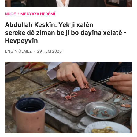
NÛÇE
MEDYAYA HERÊMÎ
/
Abdullah Keskîn: Yek ji xalên
sereke dê ziman be ji bo dayîna xelatê -
Hevpeyvîn
ENGIN ÖLMEZ
29 TEM 2026