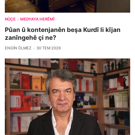
NÛÇE
MEDYAYA HERÊMÎ
/
Pûan û kontenjanên beşa Kurdî li kîjan
zanîngehê çi ne?
ENGIN ÖLMEZ
30 TEM 2026