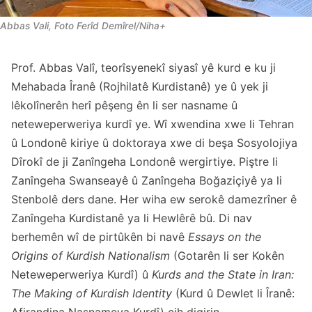
Abbas Vali, Foto Ferîd Demîrel/Niha+
Prof. Abbas Valî, teorîsyenekî siyasî yê kurd e ku ji
Mehabada Îranê (Rojhilatê Kurdistanê) ye û yek ji
lêkolînerên herî pêşeng ên li ser nasname û
neteweperweriya kurdî ye. Wî xwendina xwe li Tehran
û Londonê kiriye û doktoraya xwe di beşa Sosyolojiya
Dîrokî de ji Zanîngeha Londonê wergirtiye. Piştre li
Zanîngeha Swanseayê û Zanîngeha Boğaziçiyê ya li
Stenbolê ders dane. Her wiha ew serokê damezrîner ê
Zanîngeha Kurdistanê ya li Hewlêrê bû. Di nav
berhemên wî de pirtûkên bi navê
Essays on the
Origins of Kurdish Nationalism
(Gotarên li ser Kokên
Neteweperweriya Kurdî) û
Kurds and the State in Iran:
The Making of Kurdish Identity
(Kurd û Dewlet li Îranê:
Afirandina Nasnameya Kurdî) cih digirin.