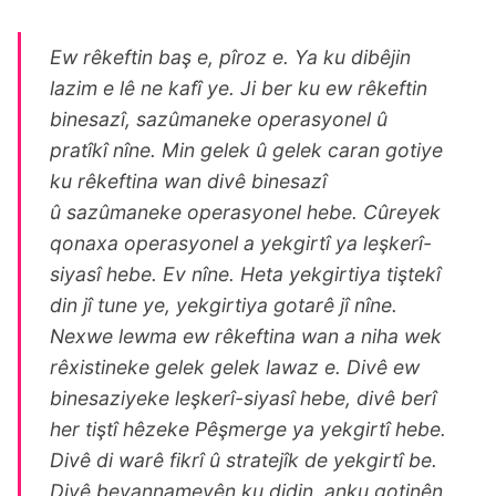
Ew rêkeftin baş e, pîroz e. Ya ku dibêjin
lazim e lê ne kafî ye. Ji ber ku ew rêkeftin
binesazî, sazûmaneke operasyonel û
pratîkî nîne. Min gelek û gelek caran gotiye
ku rêkeftina wan divê binesazî
û
sazûmaneke
operasyonel hebe. Cûreyek
qonaxa operasyonel a yekgirtî ya leşkerî-
siyasî hebe. Ev nîne. Heta yekgirtiya tiştekî
din jî tune ye, yekgirtiya gotarê jî nîne.
Nexwe lewma ew rêkeftina wan a niha wek
rêxistineke gelek gelek lawaz e. Divê ew
binesaziyeke leşkerî-siyasî hebe, divê berî
her tiştî hêzeke Pêşmerge ya yekgirtî hebe.
Divê di warê fikrî û stratejîk de yekgirtî be.
Divê beyannameyên ku didin, anku gotinên