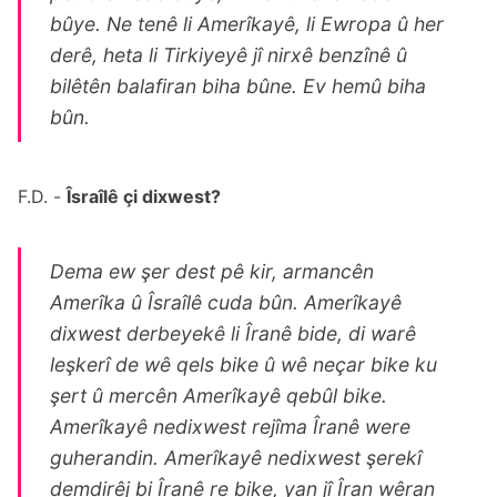
bûye. Ne tenê li Amerîkayê, li Ewropa û her
derê, heta li Tirkiyeyê jî nirxê benzînê û
bilêtên balafiran biha bûne. Ev hemû biha
bûn.
F.D. -
Îsraîlê çi dixwest?
Dema ew şer dest pê kir, armancên
Amerîka û Îsraîlê cuda bûn. Amerîkayê
dixwest derbeyekê li Îranê bide, di warê
leşkerî de wê qels bike û wê neçar bike ku
şert û mercên Amerîkayê qebûl bike.
Amerîkayê nedixwest rejîma Îranê were
guherandin. Amerîkayê nedixwest şerekî
demdirêj bi Îranê re bike, yan jî Îran wêran