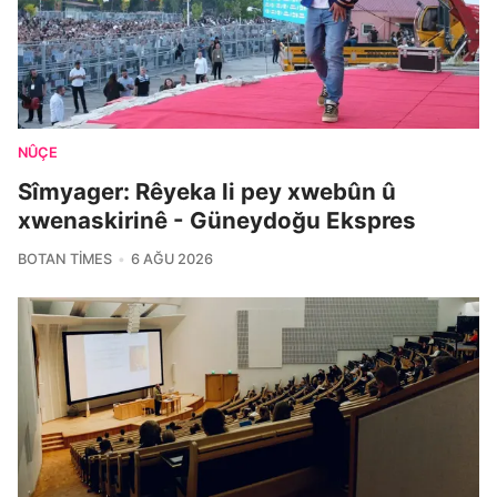
NÛÇE
Sîmyager: Rêyeka li pey xwebûn û
xwenaskirinê - Güneydoğu Ekspres
BOTAN TIMES
6 AĞU 2026