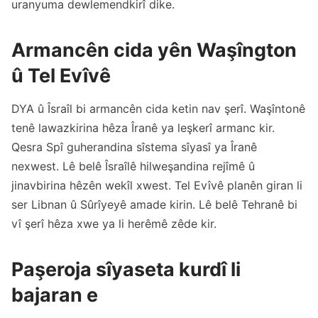
uranyuma dewlemendkirî dike.
Armancên cida yên Waşîngton
û Tel Evîvê
DYA û Îsraîl bi armancên cida ketin nav şerî. Waşîntonê
tenê lawazkirina hêza Îranê ya leşkerî armanc kir.
Qesra Spî guherandina sîstema sîyasî ya Îranê
nexwest. Lê belê Îsraîlê hilweşandina rejîmê û
jinavbirina hêzên wekîl xwest. Tel Evîvê planên giran li
ser Libnan û Sûrîyeyê amade kirin. Lê belê Tehranê bi
vî şerî hêza xwe ya li herêmê zêde kir.
Paşeroja sîyaseta kurdî li
bajaran e