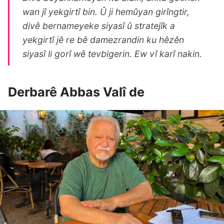
wan jî yekgirtî bin. Û ji hemûyan girîngtir,
divê bernameyeke siyasî û stratejîk a
yekgirtî jê re bê damezrandin ku hêzên
siyasî li gorî wê tevbigerin. Ew vî karî nakin.
Derbarê Abbas Valî de