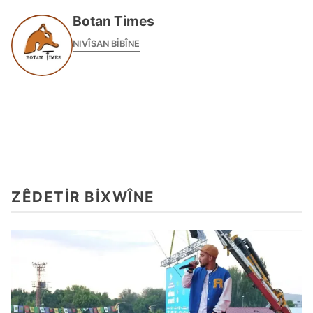
Botan Times
NIVÎSAN BIBÎNE
ZÊDETIR BIXWÎNE