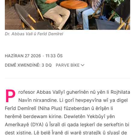
Dr. Abbas Vali û Ferîd Demîrel
HAZIRAN 27 2026
11:33 ÖS
DEMÊ XWENDINÊ: 3 DQ
PARVE BIKE
P
rofesor Abbas Valîyî guherînên nû yên li Rojhilata
Navîn nirxandine. Li gorî
hevpeyvîna wî ya digel
Ferîd Demîrel
î (Niha Plus) fûzeberdan û êrîşên li
herêmê berdewam kirine. Dewletên Yekbûyî yên
Amerîkayê (DYA) û Îsraîl di qada leşkerî de serkeftin bi
dest xistine. Lê belê Îranê di warê stratejîk û sîyasî de