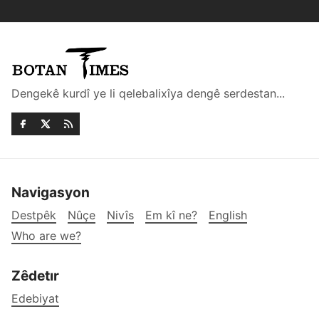
Dengekê kurdî ye li qelebalixîya dengê serdestan...
Navigasyon
Destpêk
Nûçe
Nivîs
Em kî ne?
English
Who are we?
Zêdetır
Edebiyat