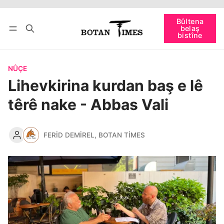
Têkevê
Bûltena belaş bistîne
Bûltena
belaş
bişopîne
bistîne
NÛÇE
Lihevkirina kurdan baş e lê
têrê nake - Abbas Vali
FERID DEMIREL
,
BOTAN TIMES