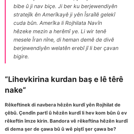
bibe û ji nav biçe. Ji ber ku berjewendiyên
stratejîk ên Amerîkayê ji yên Îsraîlê gelekî
cuda bûn. Amerîka li Rojhilata Navîn
hêzeke mezin a herêmî ye. Li wir tenê
mesele Îran nîne, di heman demê de divê
berjewendiyên welatên erebî jî li ber çavan
bigire.
“Lihevkirina kurdan baş e lê têrê
nake
“
Rêkeftinek di navbera hêzên kurdî yên Rojhilat de
çêbû. Çendîn partî û hêzên kurdî li hev kom bûn û ev
rêkeftin îmze kirin. Bandora vê rêkeftina hêzên kurdî
di dema şer de çawa bû û wê piştî şer çawa be?