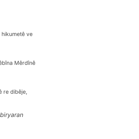
n hikumetê ve
sêbîna Mêrdînê
 re dibêje,
 biryaran