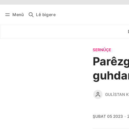
Menû
Lê bigere
Têkevê
Bûltena belaş bistîne
SERNÛÇE
Parêzg
guhdar
GULISTAN 
ŞUBAT 05 2023