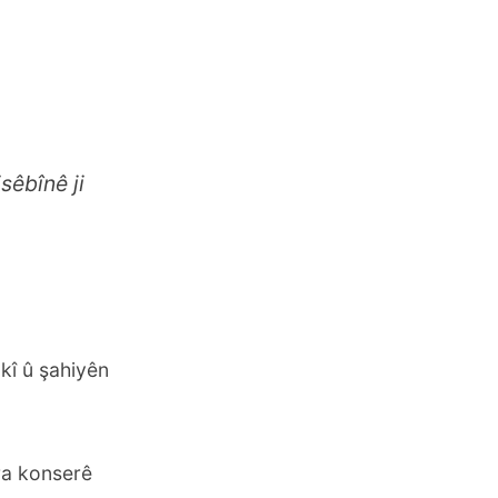
sêbînê ji
akî û şahiyên
ra konserê