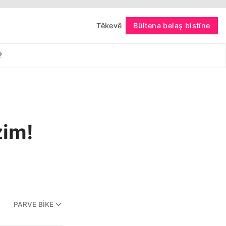
Têkevê
Bûltena belaş bistîne
bişopîne
?
zim!
PARVE BIKE