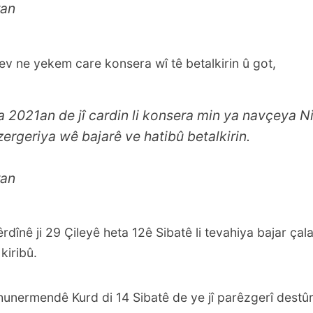
ran
 ev ne yekem care konsera wî tê betalkirin û got,
a 2021an de jî cardin li konsera min ya navçeya Ni
zergeriya wê bajarê ve hatibû betalkirin.
ran
dînê ji 29 Çileyê heta 12ê Sibatê li tevahiya bajar çal
kiribû.
 hunermendê Kurd di 14 Sibatê de ye jî parêzgerî destû