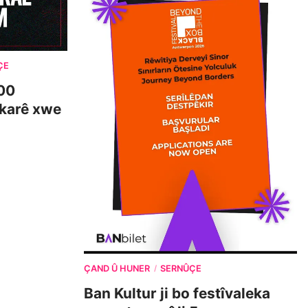
ÇE
00
 karê xwe
ÇAND Û HUNER
SERNÛÇE
/
Ban Kultur ji bo festîvaleka