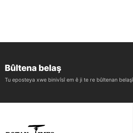
Bûltena belaş
Tu eposteya xwe binivîsî em ê ji te re bûltenan belaşî 