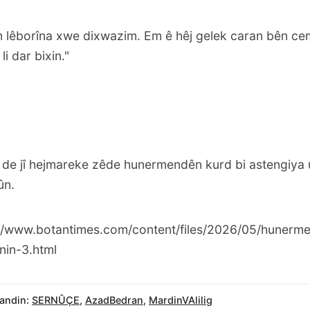
an lêborîna xwe dixwazim. Em ê hêj gelek caran bên ce
i dar bixin."
 de jî hejmareke zêde hunermendên kurd bi astengiya
ûn.
://www.botantimes.com/content/files/2026/05/hunerm
nin-3.html
andin:
SERNÛÇE
,
AzadBedran
,
MardinVAlilig