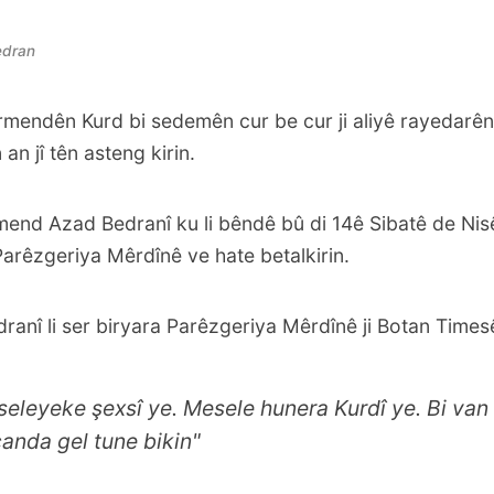
edran
mendên Kurd bi sedemên cur be cur ji aliyê rayedarê
an jî tên asteng kirin.
end Azad Bedranî ku li bêndê bû di 14ê Sibatê de Ni
 Parêzgeriya Mêrdînê ve hate betalkirin.
nî li ser biryara Parêzgeriya Mêrdînê ji Botan Timesê
eleyeke şexsî ye. Mesele hunera Kurdî ye. Bi van
anda gel tune bikin"