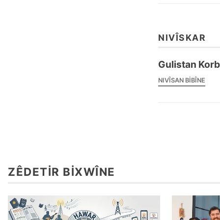
NIVÎSKAR
Gulistan Kor
NIVÎSAN BIBÎNE
ZÊDETIR BIXWÎNE