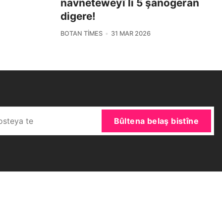
navneteweyî li 5 şanogeran
digere!
BOTAN TIMES
31 MAR 2026
Bûltena belaş bistîne