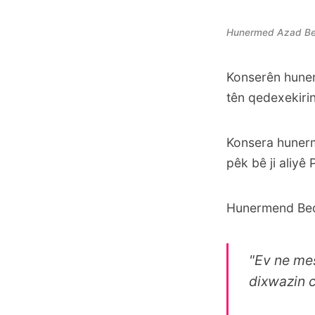
Hunermed Azad B
Konserên huner
tên qedexekirin 
Konsera hunerm
pêk bê ji aliyê
Hunermend Bedra
"Ev ne mes
dixwazin c