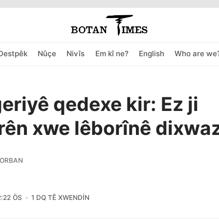
Destpêk
Nûçe
Nivîs
Em kî ne?
English
Who are we
eriyê qedexe kir: Ez ji
ên xwe lêborînê dixwa
KORBAN
2:22 ÖS
1 DQ TÊ XWENDIN