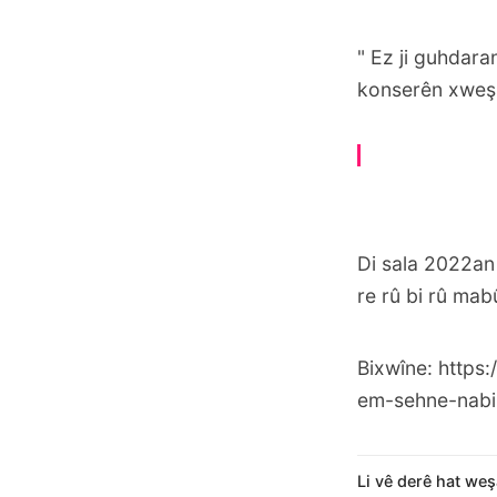
" Ez ji guhdar
konserên xweş l
Di sala 2022an
re rû bi rû mab
Bixwîne:
https
em-sehne-nabi
Li vê derê hat weş