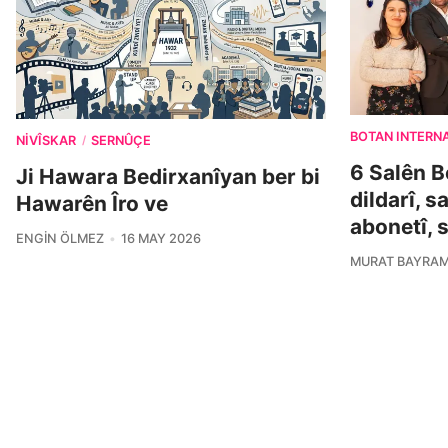
BOTAN INTERN
NIVÎSKAR
SERNÛÇE
/
6 Salên B
Ji Hawara Bedirxanîyan ber bi
dildarî, s
Hawarên Îro ve
abonetî, 
ENGIN ÖLMEZ
16 MAY 2026
MURAT BAYRA