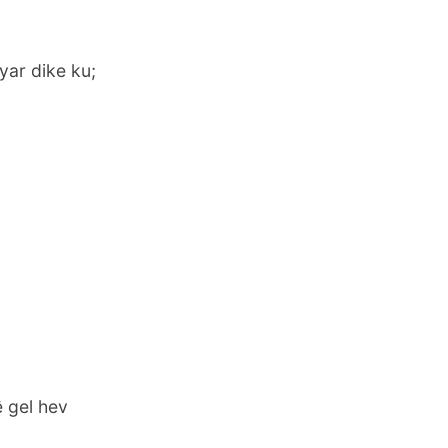
yar dike ku;
ê gel hev