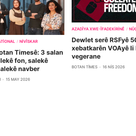
AZADÎYA XWE-ÎFADEKIRINÊ
NÛ
/
Dewlet serê RSFyê 5
ATIONAL
NIVÎSKAR
/
xebatkarên VOAyê li
otan Timesê: 3 salan
vegerane
alekê fon, salekê
BOTAN TIMES
16 NIS 2026
salekê navber
M
15 MAY 2026