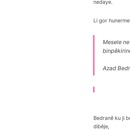
nedaye.
Li gor hunermen
Mesele ne
binpêkirinê
Azad Bed
Bedranê ku ji 
dibêje,