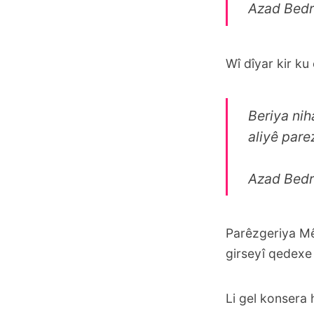
Azad Bed
Wî dîyar kir ku
Beriya nih
aliyê pare
Azad Bed
Parêzgeriya Mêr
girseyî qedexe 
Li gel konsera