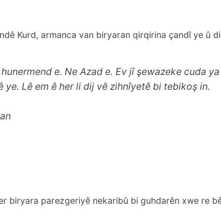
dê Kurd, armanca van biryaran qirqirina çandî ye û di
 hunermend e. Ne Azad e. Ev jî şewazeke cuda ya
 ye. Lê em ê her li dij vê zihnîyetê bi tebikoş in.
ran
ber biryara parezgeriyê nekaribû bi guhdarên xwe re b