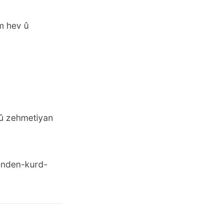
m hev û
 û zehmetiyan
enden-kurd-