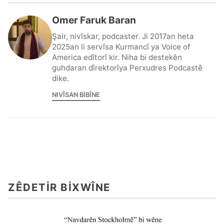
Omer Faruk Baran
Şair, nivîskar, podcaster. Ji 2017an heta
2025an li servîsa Kurmancî ya Voice of
America edîtorî kir. Niha bi destekên
guhdaran dîrektorîya Perxudres Podcastê
dike.
NIVÎSAN BIBÎNE
ZÊDETIR BIXWÎNE