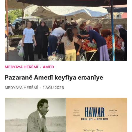
MEDYAYA HERÊMÎ
AMED
/
Pazaranê Amedî keyfîya ercanîye
MEDYAYA HERÊMÎ
1 AĞU 2026