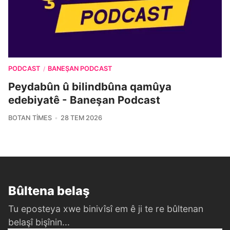
PODCAST
BANEŞAN PODCAST
/
Peydabûn û bilindbûna qamûya
edebiyatê - Baneşan Podcast
BOTAN TIMES
28 TEM 2026
Bûltena belaş
Tu eposteya xwe binivîsî em ê ji te re bûltenan
belaşî bişînin...