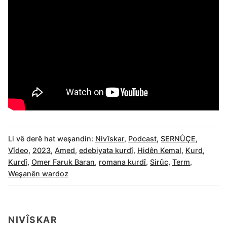
Li vê derê hat weşandin:
Nivîskar
,
Podcast
,
SERNÛÇE
,
Vîdeo
,
2023
,
Amed
,
edebiyata kurdî
,
Hidên Kemal
,
Kurd
,
Kurdî
,
Omer Faruk Baran
,
romana kurdî
,
Sirûc
,
Term
,
Weşanên wardoz
NIVÎSKAR