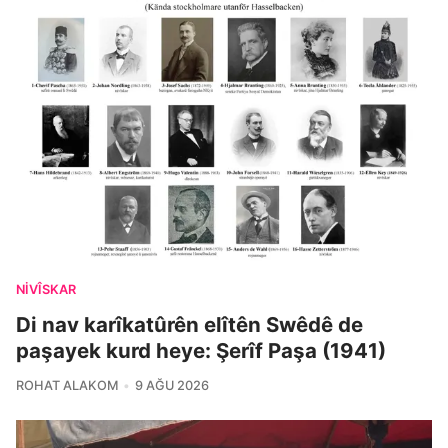
NIVÎSKAR
Di nav karîkatûrên elîtên Swêdê de
paşayek kurd heye: Şerîf Paşa (1941)
ROHAT ALAKOM
9 AĞU 2026