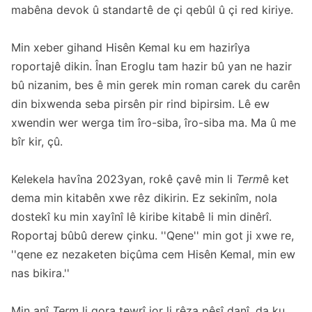
mabêna devok û standartê de çi qebûl û çi red kiriye.
Min xeber gihand Hisên Kemal ku em hazirîya
roportajê dikin. Înan Eroglu tam hazir bû yan ne hazir
bû nizanim, bes ê min gerek min roman carek du carên
din bixwenda seba pirsên pir rind bipirsim. Lê ew
xwendin wer werga tim îro-siba, îro-siba ma. Ma û me
bîr kir, çû.
Kelekela havîna 2023yan, rokê çavê min li
Term
ê ket
dema min kitabên xwe rêz dikirin. Ez sekinîm, nola
dostekî ku min xayînî lê kiribe kitabê li min dinêrî.
Roportaj bûbû derew çinku. ''Qene'' min got ji xwe re,
''qene ez nezaketen biçûma cem Hisên Kemal, min ew
nas bikira.''
Min anî
Term
li qora tewrî jor li rêza pêşî danî, da ku