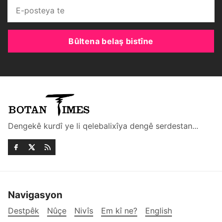
Bûltena belaş bistîne
Dengekê kurdî ye li qelebalixîya dengê serdestan...
Navigasyon
Destpêk
Nûçe
Nivîs
Em kî ne?
English