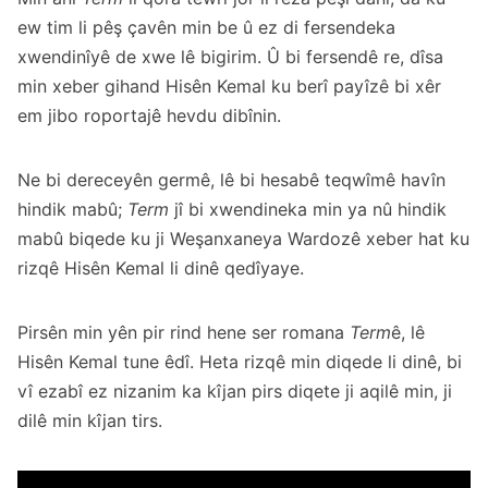
ew tim li pêş çavên min be û ez di fersendeka
xwendinîyê de xwe lê bigirim. Û bi fersendê re, dîsa
min xeber gihand Hisên Kemal ku berî payîzê bi xêr
em jibo roportajê hevdu dibînin.
Ne bi dereceyên germê, lê bi hesabê teqwîmê havîn
hindik mabû;
Term
jî bi xwendineka min ya nû hindik
mabû biqede ku ji Weşanxaneya Wardozê xeber hat ku
rizqê Hisên Kemal li dinê qedîyaye.
Pirsên min yên pir rind hene ser romana
Term
ê, lê
Hisên Kemal tune êdî. Heta rizqê min diqede li dinê, bi
vî ezabî ez nizanim ka kîjan pirs diqete ji aqilê min, ji
dilê min kîjan tirs.