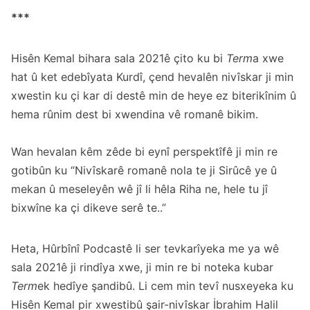
***
Hisên Kemal bihara sala 2021ê çito ku bi
Term
a xwe
hat û ket edebîyata Kurdî, çend hevalên nivîskar ji min
xwestin ku çi kar di destê min de heye ez biterikînim û
hema rûnim dest bi xwendina vê romanê bikim.
Wan hevalan kêm zêde bi eynî perspektîfê ji min re
gotibûn ku “Nivîskarê romanê nola te ji Sirûcê ye û
mekan û meseleyên wê jî li hêla Riha ne, hele tu jî
bixwîne ka çi dikeve serê te..”
Heta, Hûrbînî Podcastê li ser tevkarîyeka me ya wê
sala 2021ê ji rindîya xwe, ji min re bi noteka kubar
Term
ek hedîye şandibû. Li cem min tevî nusxeyeka ku
Hisên Kemal pir xwestibû şair-nivîskar İbrahim Halil