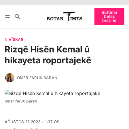
Têkevê
Bûltena belaş bistîne
Bûltena
belaş
bişopîne
bistîne
NIVÎSKAR
Rizqê Hisên Kemal û
hikayeta roportajekê
OMER FARUK BARAN
omer faruk baran
AĞUSTOS 22 2023
1:37 ÖS