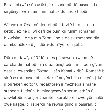
Baran bixwîne û xusûsî jê re şandibû -lê nusxe ji ber
sirgûnîya wî li cem min mabû- du
Term
hebûn.
Wê wexta
Term
nû derketibû û tavilê bi dest min
ketibû ez ne di wî qafî de bûm ku rûnim romanan
bixwînim. Loma min
Term
jî nola gelek romanên din
danîbû hêlekê û ji ''dûra-dûra''yê re hiştibû.
Dûra di dawîya 2021ê re eşq û şewqa xwendinê
careka din hatibû min û ez rûniştibûm, min berî gîyan
dest bi xwendina
Term
a Hisên Kemal kiribû. Romanê bi
sir û esrara xwe, bi hinek kelîmeyên hêla me yên ji kêr
û birrekên edîtor û redaktorên ji mezheba zimanê
standart filitîbûn, bi minaqeşeyên ser miletbûn û
dewletbûnê, bi şor û şîretên karekterên xwe yên halên
xwe başqe, bi raberkirina rewşa gund û bajaran, bi