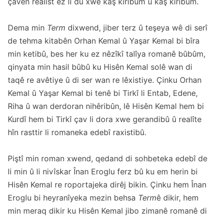
çavên realîst ez li dû xwe kaş kiribûm û kaş kiribûm.
Dema min
Term
dixwend, jiber terz û teşeya wê di serî
de tehma kitabên Orhan Kemal û Yaşar Kemal bi bîra
min ketibû, bes her ku ez nêzîkî talîya romanê bûbûm,
qinyata min hasil bûbû ku Hisên Kemal solê wan di
taqê re avêtiye û di ser wan re lêxistiye. Çinku Orhan
Kemal û Yaşar Kemal bi tenê bi Tirkî li Entab, Edene,
Riha û wan derdoran nihêribûn, lê Hisên Kemal hem bi
Kurdî hem bi Tirkî çav li dora xwe gerandibû û realîte
hîn rasttir li romaneka edebî raxistibû.
Piştî min roman xwend, qedand di sohbeteka edebî de
li min û li nivîskar Înan Eroglu ferz bû ku em herin bi
Hisên Kemal re roportajeka dirêj bikin. Çinku hem Înan
Eroglu bi heyranîyeka mezin behsa
Term
ê dikir, hem
min meraq dikir ku Hisên Kemal jibo zimanê romanê di