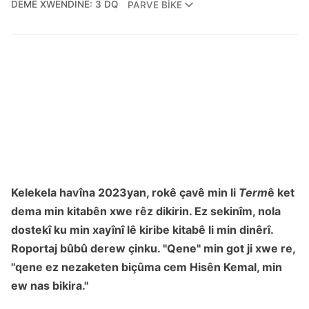
DEMÊ XWENDINÊ: 3 DQ
PARVE BIKE
Kelekela havîna 2023yan, rokê çavê min li
Term
ê ket
dema min kitabên xwe rêz dikirin. Ez sekinîm, nola
dostekî ku min xayînî lê kiribe kitabê li min dinêrî.
Roportaj bûbû derew çinku. ''Qene'' min got ji xwe re,
''qene ez nezaketen biçûma cem Hisên Kemal, min
ew nas bikira.''