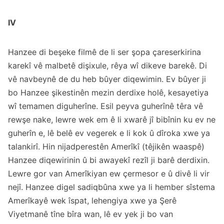
IV
Hanzee di beşeke filmê de li ser şopa çareserkirina
karekî vê malbetê dişixule, rêya wî dikeve barekê. Di
vê navbeynê de du heb bûyer diqewimin. Ev bûyer ji
bo Hanzee şikestinên mezin derdixe holê, kesayetiya
wî temamen diguherîne. Esil peyva guherînê têra vê
rewşe nake, lewre wek em ê li xwarê jî bibînin ku ev ne
guherîn e, lê belê ev vegerek e li kok û dîroka xwe ya
talankirî. Hin nijadperestên Amerîkî (têjikên waaspê)
Hanzee diqewirinin û bi awayekî rezîl ji barê derdixin.
Lewre gor van Amerîkiyan ew çermesor e û divê li vir
nejî. Hanzee digel sadiqbûna xwe ya li hember sîstema
Amerîkayê wek îspat, lehengiya xwe ya Şerê
Viyetmanê tîne bîra wan, lê ev yek ji bo van