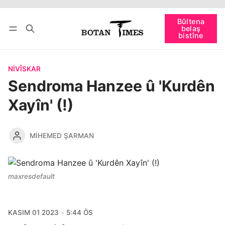
Têkevê
Bûltena belaş bistîne
Bûltena
belaş
bişopîne
bistîne
NIVÎSKAR
Sendroma Hanzee û 'Kurdên
Xayîn' (!)
MIHEMED ŞARMAN
maxresdefault
KASIM 01 2023
5:44 ÖS