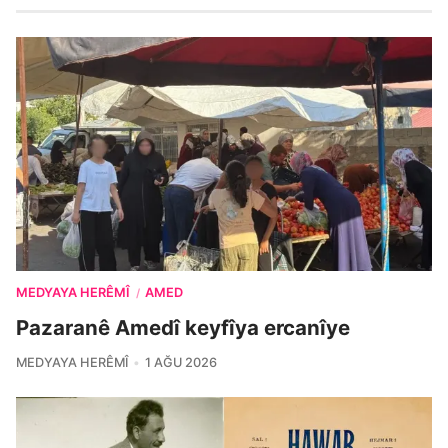
MEDYAYA HERÊMÎ
AMED
/
Pazaranê Amedî keyfîya ercanîye
MEDYAYA HERÊMÎ
1 AĞU 2026