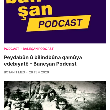
PODCAST
BANEŞAN PODCAST
/
Peydabûn û bilindbûna qamûya
edebiyatê - Baneşan Podcast
BOTAN TIMES
28 TEM 2026