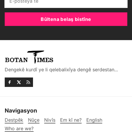
Bûltena belaş bistîne
Dengekê kurdî ye li qelebalixîya dengê serdestan...
Navigasyon
Destpêk
Nûçe
Nivîs
Em kî ne?
English
Who are we?