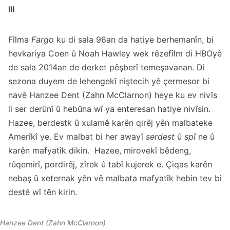
III
Fîlma
Fargo
ku di sala 96an da hatiye berhemanîn, bi
hevkariya Coen û Noah Hawley wek rêzefîlm di HBOyê
de sala 2014an de derket pêşberî temeşavanan. Di
sezona duyem de lehengekî niştecih yê çermesor bi
navê Hanzee Dent (Zahn McClarnon) heye ku ev nivîs
li ser derûnî û hebûna wî ya enteresan hatiye nivîsin.
Hazee, berdestk û xulamê karên qirêj yên malbateke
Amerîkî ye. Ev malbat bi her awayî
serdest
û
spî
ne û
karên mafyatîk dikin. Hazee, mirovekî bêdeng,
rûqemirî, pordirêj, zîrek û tabî kujerek e. Çiqas karên
nebaş û xeternak yên vê malbata mafyatîk hebin tev bi
destê wî tên kirin.
Hanzee Dent (Zahn McClarnon)