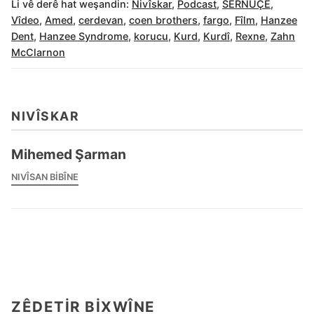
Li vê derê hat weşandin:
Nivîskar
,
Podcast
,
SERNÛÇE
,
Vîdeo
,
Amed
,
cerdevan
,
coen brothers
,
fargo
,
Fîlm
,
Hanzee
Dent
,
Hanzee Syndrome
,
korucu
,
Kurd
,
Kurdî
,
Rexne
,
Zahn
McClarnon
NIVÎSKAR
Mihemed Şarman
NIVÎSAN BIBÎNE
ZÊDETIR BIXWÎNE