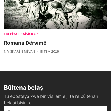
EDEBIYAT
NIVÎSKAR
/
Romana Dêrsimê
NIVÎSKARÊN MÊVAN
18 TEM 2026
Bûltena belaş
Tu eposteya xwe binivîsî em ê ji te re bûltenan
belaşî bişînin...