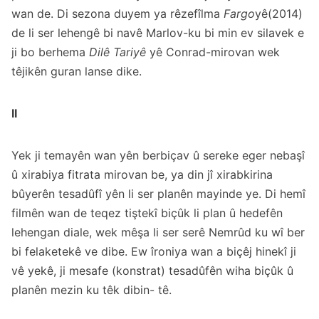
wan de. Di sezona duyem ya rêzefîlma
Fargo
yê(2014)
de li ser lehengê bi navê Marlov-ku bi min ev silavek e
ji bo berhema
Dilê Tariyê
yê Conrad-mirovan wek
têjikên guran lanse dike.
II
Yek ji temayên wan yên berbiçav û sereke eger nebaşî
û xirabiya fitrata mirovan be, ya din jî xirabkirina
bûyerên tesadûfî yên li ser planên mayinde ye. Di hemî
filmên wan de teqez tiştekî biçûk li plan û hedefên
lehengan diale, wek mêşa li ser serê Nemrûd ku wî ber
bi felaketekê ve dibe. Ew îroniya wan a biçêj hinekî ji
vê yekê, ji mesafe (konstrat) tesadûfên wiha biçûk û
planên mezin ku têk dibin- tê.