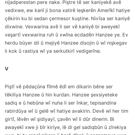
nijadperestan pere nake. Piştre tê ser kaniyekê avê
vedixwe, ew kanî ji bona xatirê leşkerên Amerîkî hatiye
çêkirin ku bi sedan çermesor kuştine. Nivîsa ser kaniyê
dixwine. Vexwarina avê li ser vê kaniyê bi aweyekî
veşartî vexwarina ruh û xwîna ecdadên Hanzee ye. Ev
herdu bûyer dil û mejiyê Hanzee disojin û wî nişkegav
li kok û rastiya wî ya serkutkirî vedigerîne.
V
Piştî vê pêdaçûna fîlmê êdî em dikarin bêne ser
têkiliya Hanzee û hin kurdan. Hanzee şexsiyeteke
sadiq e û hebûna wî nuha li ser înkar, tepisandina
rabirdûya wî û gelê wî hatiye avakirin. Devê wî her tim
girtî, lêvên wî şidiyayî, çavên wî li dûr dinerin. Bi
awayekî xwe ji bîr kiriye, lê di gel sadiqbûn û zîrekiya