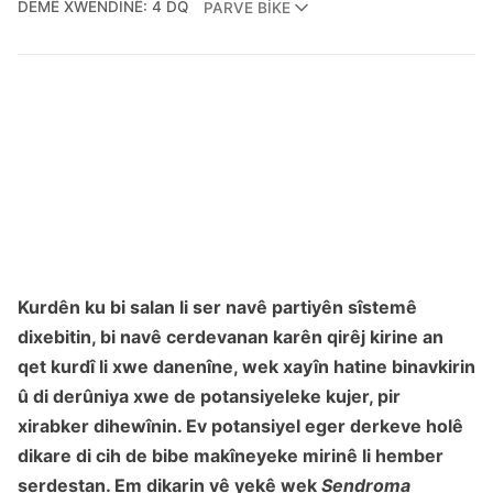
DEMÊ XWENDINÊ: 4 DQ
PARVE BIKE
Kurdên ku bi salan li ser navê partiyên sîstemê
dixebitin, bi navê cerdevanan karên qirêj kirine an
qet kurdî li xwe danenîne, wek xayîn hatine binavkirin
û di derûniya xwe de potansiyeleke kujer, pir
xirabker dihewînin. Ev potansiyel eger derkeve holê
dikare di cih de bibe makîneyeke mirinê li hember
serdestan. Em dikarin vê yekê wek
Sendroma