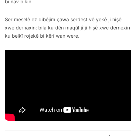
bi nav bikin.
Ser meselê ez dibêjim çawa serdest vê yekê ji hişê
xwe dernaxin; bila kurdên maqûl jî ji hişê xwe dernexin
ku belkî rojekê bi kêrî wan were.