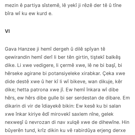
mezin ê partiya sîstemê, lê yekî ji rêzê der tê û tîne
bîra wî ku ew kurd e.
VI
Gava Hanzee ji hemî dergeh û dilê spîyan tê
qewirandin hemî derî li ber tên girtin, tiştekî balkêş
dike. Li xwe vedigere, li çermê xwe, lê ne bi başî, bi
hêrseke agirane bi potansiyeleke xirabkar. Çeka xwe
dide destê xwe û her kî li wî bikeve, wan dikuje, kêr
dike; hetta patrona xwe jî. Ew hemî înkara wî dibe
hêrs, ew hêrs dibe gulle bi ser serdestan de dibare. Em
dikarin di vir de îdiayekê bikin: Ew kesê ku bi salan
xwe înkar kiriye êdî mirovekî saxlem nîne, gelek
nexweşî û nevrozan di nav xulqê xwe de dihewîne. Hin
bûyerên tund, krîz dikin ku vê rabirdûya erjeng derxe