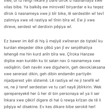
xwe, bi tu rengî nikare ji barê dîrok û nasnamaya xwe
xilas bibe. Ya balkêş ew mirovekî biryardar e ku teqez
dîrok û nasnameya xwe ji bîr bike, lê serdestên wî tevî
zalimiya xwe vê rastiya wî tînin bîra wî. Ew ji xwe
direve, serdest wî derdixin pêşiya wî.
Ez bawer im êdî di hiş û mejiyê xwîneran de tiştekî ku
kurdan eleqeder dike çêbû yan jî ev serpêhatiya
lehengê me hin kurd anîn bîra we. Çîroka Hanzee
dişibe wan kurdên ku bi salan nav û nasnameya xwe
vedişêrin. Geh navên xwe diguherin, geh devok/aksana
xwe sererast dikin, geh dibin endamên partiyên
nijadperest yên sîstemê. Lê rastiya wî ne ji terefê wî
ve, ne ji teref serdestan ve tu carî nayê jibîrkirin. Wek
qerepereyekê her û her di bin personaya wî ya li ser
înkara xwe çêkirî digere di hal û rewşa krîzan de tê li
pêşiya wî disekine. Ev kes dikare bibe serokê herî