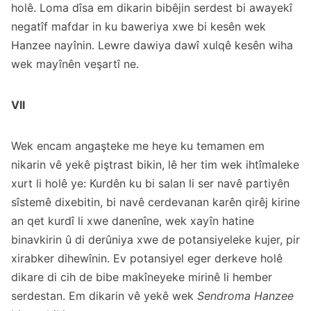
holê. Loma dîsa em dikarin bibêjin serdest bi awayekî
negatîf mafdar in ku baweriya xwe bi kesên wek
Hanzee nayînin. Lewre dawiya dawî xulqê kesên wiha
wek mayînên veşartî ne.
VII
Wek encam angaşteke me heye ku temamen em
nikarin vê yekê piştrast bikin, lê her tim wek ihtîmaleke
xurt li holê ye: Kurdên ku bi salan li ser navê partiyên
sîstemê dixebitin, bi navê cerdevanan karên qirêj kirine
an qet kurdî li xwe danenîne, wek xayîn hatine
binavkirin û di derûniya xwe de potansiyeleke kujer, pir
xirabker dihewînin. Ev potansiyel eger derkeve holê
dikare di cih de bibe makîneyeke mirinê li hember
serdestan. Em dikarin vê yekê wek
Sendroma Hanzee