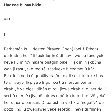
Hanzee
bi nav bikin.
***
I
Berhemên ku ji destên Birayên Coen(Joel & Ethan)
derketine hemî jî tesîrdar in û di nav xwe de tundiyek
heye ku mirov nikare piştguh bike. Hişk in, hişkbûna
wan ji rastiyeke req tê, rastiyeke biezamet û kûr.
Bere’ksê nerîn û qebûliyeta “mirov li ser fitrateke baş
tê dinyayê, lê piştre li gor şert û mercan ber bi
xirabiyê ve diçe” dibên mirov jixwe xirab e, di ser de jî
şert û mercên jiyanê mirovan bêtir xirab dike. Vê yekê
her û her diparêzin. Di parastina vê fikra “negatîv” de
pozbilindî û xwebaweriyeke estetîk jî heye di filmên