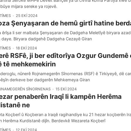
xaftina Serokê MHPê Devlet Bahçelî ya di civîna Koma Partîya xwe 
bûye mijara sereke ya rojevê.
TIMES
25 EKI 2024
oza Şenyaşaran de hemû girtî hatine ber
a êrîşa li ser malbata Şenyaşaran de Dadgeha Meletîyê biryara aza
an daye. Biryara dadgehê Dadgeha Cezayê Giran
TIMES
18 EKI 2024
rê RSFê, ji ber edîtorîya Ozgur Gundemê 
 tê mehkemekirin
deroglu, nûnerê Rojnamegerên Sînornenas (RSF) ê Tirkiyeyê, dê care
 pêşîn derkeve ber dadgerên Mehkemeya Giran
OJNAMEGERÊN SÎNORNENAS
15 EKI 2024
ezar penaberên Iraqî li kampên Herêma
istanê ne
a Koçberî û Koçberan a Iraqê ragihandiye ku 21 hezar koçberên Iraq
 Herêma Kurdistanê dijîn. Berdevkê Wezareta Koçberî
TIMES
12 EKI 2024