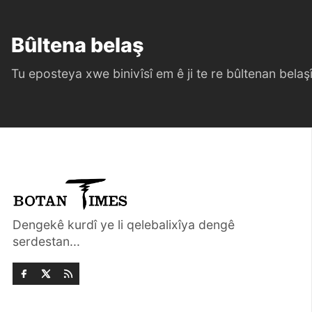
Bûltena belaş
Tu eposteya xwe binivîsî em ê ji te re bûltenan belaşî 
Dengekê kurdî ye li qelebalixîya dengê
serdestan...