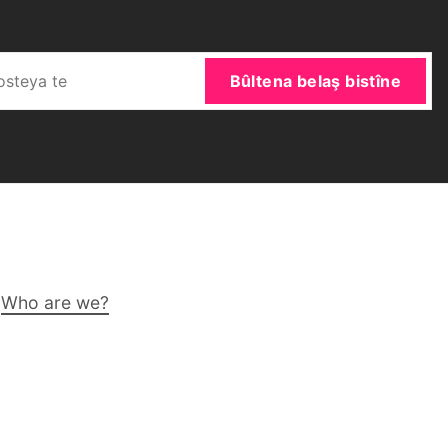
Bûltena belaş bistîne
Who are we?