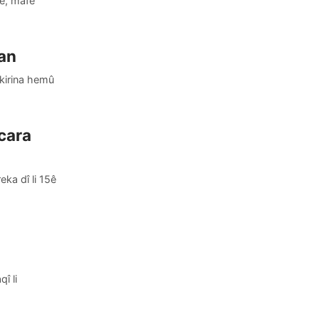
de, mafê
dan
dkirina hemû
cara
ka dî li 15ê
î li