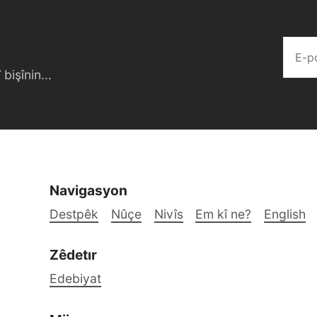
bişînin...
Navigasyon
Destpêk
Nûçe
Nivîs
Em kî ne?
English
Zêdetır
Edebiyat