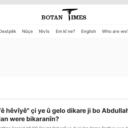
Destpêk
Nûçe
Nivîs
Em kî ne?
English
Who are we
ê hêvîyê" çi ye û gelo dikare ji bo Abdulla
an were bikaranîn?