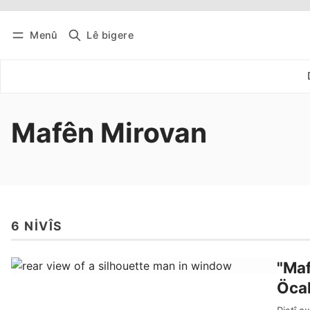
Menû
Lê bigere
Têkevê
Bûltena belaş bistîne
Mafên Mirovan
6 NIVÎS
"Maf
Öcal