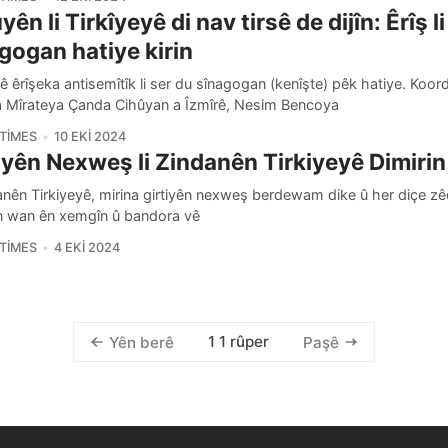
yên li Tirkîyeyê di nav tirsê de dijîn: Êrîş l
gogan hatiye kirin
rê êrîşeka antisemîtîk li ser du sînagogan (kenîşte) pêk hatiye. Koor
a Mîrateya Çanda Cihûyan a Îzmîrê, Nesim Bencoya
TIMES
10 EKI 2024
iyên Nexweş li Zindanên Tirkiyeyê Dimirin
anên Tirkiyeyê, mirina girtiyên nexweş berdewam dike û her diçe zêd
n wan ên xemgîn û bandora vê
TIMES
4 EKI 2024
1 1 rûper
Yên berê
Paşê