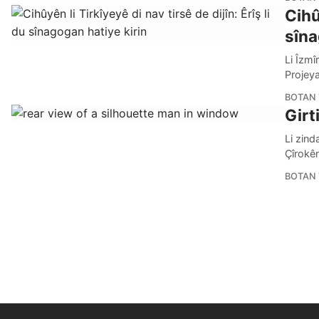
Cihû
sîna
Li Îzmî
Projey
BOTAN 
Girt
Li zind
Çîrokê
BOTAN 