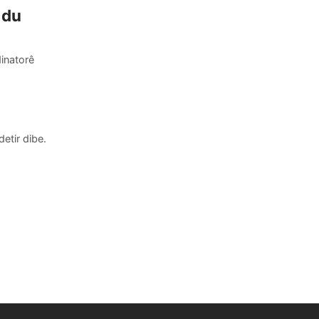
i du
dinatorê
etir dibe.