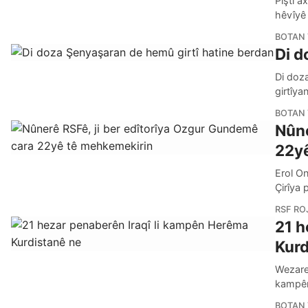
Piştî a
hêvîyê 
BOTAN 
Di d
Di doz
girtîy
BOTAN 
Nûne
22yê
Erol On
Çirîya
RSF R
21 h
Kurd
Wezaret
kampên
BOTAN 