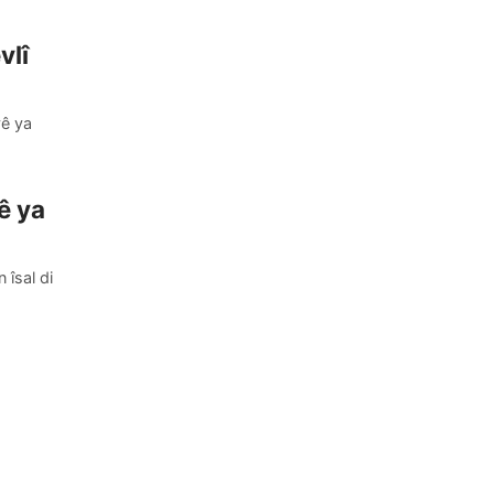
vlî
yê ya
ê ya
îsal di