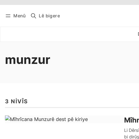
Menû
Lê bigere
Têkevê
Bûltena belaş bistîne
munzur
3 NIVÎS
Mîhr
Li Dêr
bi dirû