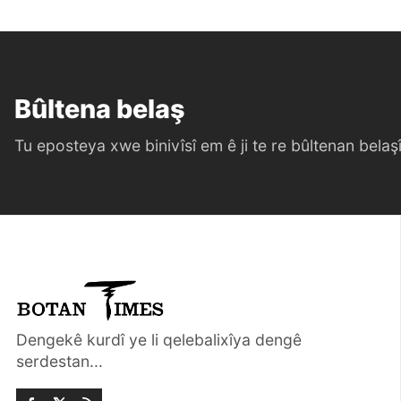
Bûltena belaş
Tu eposteya xwe binivîsî em ê ji te re bûltenan belaşî 
Dengekê kurdî ye li qelebalixîya dengê
serdestan...