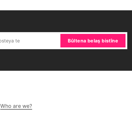
Bûltena belaş bistîne
Who are we?