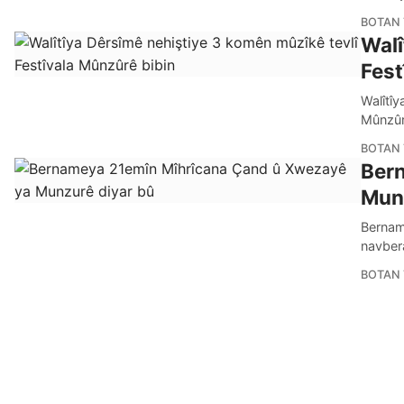
BOTAN 
Walî
Fest
Walîtî
Mûnzûrê
BOTAN 
Ber
Munz
Bernam
navber
BOTAN 