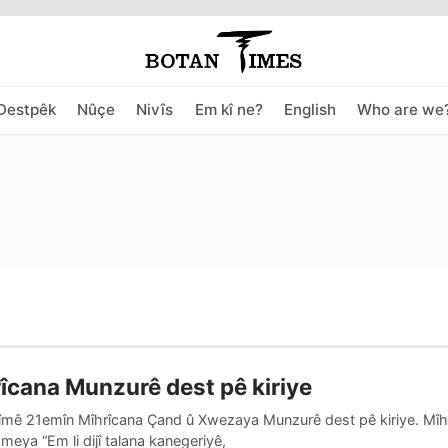
Destpêk
Nûçe
Nivîs
Em kî ne?
English
Who are we
îcana Munzurê dest pê kiriye
sîmê 21emîn Mîhrîcana Çand û Xwezaya Munzurê dest pê kiriye. Mîhr
şmeya “Em li dijî talana kanegeriyê,