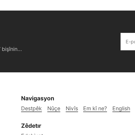
bişînin...
Navigasyon
Destpêk
Nûçe
Nivîs
Em kî ne?
English
Zêdetır