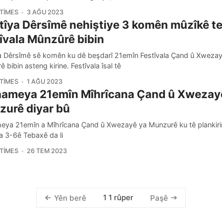
TIMES
3 AĞU 2023
tîya Dêrsîmê nehiştiye 3 komên mûzîkê te
îvala Mûnzûrê bibin
ya Dêrsîmê sê komên ku dê beşdarî 21emîn Festîvala Çand û Xweza
 bibin asteng kirine. Festîvala îsal tê
TIMES
1 AĞU 2023
nameya 21emîn Mîhrîcana Çand û Xwezay
urê diyar bû
eya 21emîn a Mîhrîcana Çand û Xwezayê ya Munzurê ku tê plankirin 
a 3-6ê Tebaxê da li
TIMES
26 TEM 2023
1 1 rûper
Yên berê
Paşê