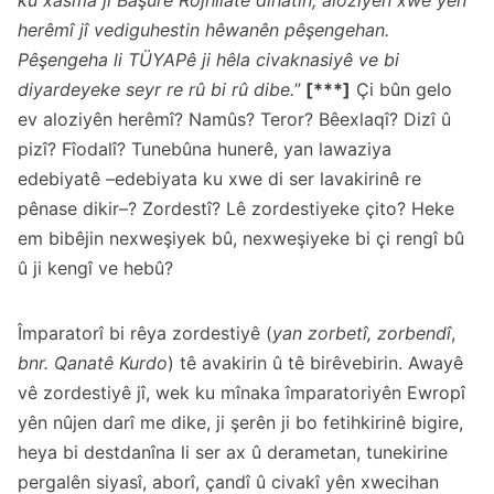
ku xasma ji Başûrê Rojhilatê dihatin, aloziyên xwe yên
herêmî jî vediguhestin hêwanên pêşengehan.
Pêşengeha li TÜYAPê ji hêla civaknasiyê ve bi
diyardeyeke seyr re rû bi rû dibe.
”
[***]
Çi bûn gelo
ev aloziyên herêmî? Namûs? Teror? Bêexlaqî? Dizî û
pizî? Fîodalî? Tunebûna hunerê, yan lawaziya
edebiyatê –edebiyata ku xwe di ser lavakirinê re
pênase dikir–? Zordestî? Lê zordestiyeke çito? Heke
em bibêjin nexweşiyek bû, nexweşiyeke bi çi rengî bû
û ji kengî ve hebû?
Împaratorî bi rêya zordestiyê (
yan zorbetî, zorbendî
,
bnr. Qanatê Kurdo
) tê avakirin û tê birêvebirin. Awayê
vê zordestiyê jî, wek ku mînaka împaratoriyên Ewropî
yên nûjen darî me dike, ji şerên ji bo fetihkirinê bigire,
heya bi destdanîna li ser ax û derametan, tunekirine
pergalên siyasî, aborî, çandî û civakî yên xwecihan