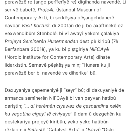
perawêzê re (ango perîferîyê re) digihanda navendê. Li
ser vê babetê,
Proje4L
(Istanbul Museum of
Contemporary Art), bi serkêşiya pêşangehdanerê
navdar
Vasıf Kortun
î, di 2001an de ji bo axaftinekê ez
vexwendibûm Stenbolê, bi vî awayî yekem çalakiya
Projeya Semînerên Hunermendan
dest pê kiribû (7ê
Berfanbara 2001ê), ya ku bi piştgiriya
NIFCA
yê
(Nordic Institute for Contemporary Arts) dihate
lidarxistin. Sernavê pêşkêşiya min; “Hunera ku ji
perawêzê ber bi navendê ve diherike” bû.
Daxuyaniya çapemeniyê jî “seyr” bû; di daxuyaniyê de
armanca semînerên NIFCAyê bi van peyvan hatibû
dariştin; “…
di herêmên ciyawaz de çespandina xalên
ku vegotina cîgeyî lê civiyaye
” û dam û dezgehên ku
destekariya projeyê kiribûn, yeko yeko hatibûn
rêzkirin; ji
Belfast
ê “Catalyst Arts”, ji
Oslo
yê “Oslo