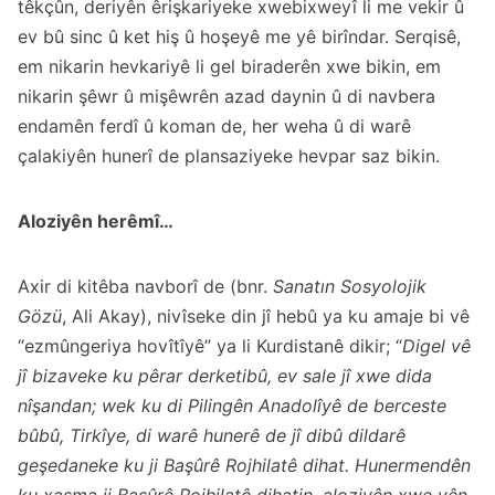
têkçûn, deriyên êrişkariyeke xwebixweyî li me vekir û
ev bû sinc û ket hiş û hoşeyê me yê birîndar. Serqisê,
em nikarin hevkariyê li gel biraderên xwe bikin, em
nikarin şêwr û mişêwrên azad daynin û di navbera
endamên ferdî û koman de, her weha û di warê
çalakiyên hunerî de plansaziyeke hevpar saz bikin.
Aloziyên herêmî…
Axir di kitêba navborî de (bnr.
Sanatın Sosyolojik
Gözü
, Ali Akay), nivîseke din jî hebû ya ku amaje bi vê
“ezmûngeriya hovîtîyê” ya li Kurdistanê dikir; “
Digel vê
jî bizaveke ku pêrar derketibû, ev sale jî xwe dida
nîşandan; wek ku di Pilingên Anadolîyê de berceste
bûbû, Tirkîye, di warê hunerê de jî dibû dildarê
geşedaneke ku ji Başûrê Rojhilatê dihat. Hunermendên