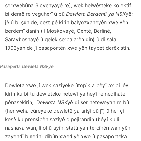
serxwebûna Slovenyayê re), wek helwêsteke kolektîf
bi demê re veguherî û bû
Dewleta Berdemî ya NSK
yê;
jê û bi şûn de, dest pê kirin balyozxaneyên xwe yên
berdemî danîn (li Moskovayê, Gentê, Berlînê,
Saraybosnayê û gelek serbajarên din) û di sala
1993yan de jî pasaportên xwe yên taybet derêxistin.
Pasaporta Dewleta NSKyê
Dewleta xwe jî wek sazîyeke ûtopîk a bêyî ax bi lêv
kirin ku bi tu dewleteke netewî ya heyî re nedihate
pênasekirin,.
Dewleta NSK
yê di ser neteweyan re bû
(her weha cûreyeke dewletê ya arişî bû jî) û her çi
kesê ku prensîbên sazîyê dipejirandin (bêyî ku li
nasnava wan, li ol û ayîn, statû yan tercîhên wan yên
zayendî binerin) dibûn xwediyê xwe û pasaporteka