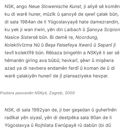
NSK, ango
Neue Slowenische Kunst,
ji aliyê sê komên
ku di warê huner, mûzîk û şanoyê de qewî çalak bûn,
di sala 1984an de li Yûgoslavyayê hate damezrandin,
ku yek ji wan
Irwin
, yên din
Laibach
û
Şanoya Scipion
Nasice Sisters
ê bûn. Bi demê re,
Noordung,
Kolektîvîzma Nû
û
Beşa Felsefeya Xwerû û Sepanî
jî
tevlî kolektîfê bûn. Rêbaza bingehîn a
NSK
yê li ser sê
hêmanên giring ava bûbû; hevkarî, şêwr û mişêwra
azad ya di navbera endamên ferdî û koman de û di
warê çalakiyên hunerî de jî plansaziyeke hevpar.
Postera pasvanên NSKyê, Zagreb, 2000
NSK
, di sala 1992yan de, ji ber geşedan û guherînên
radîkal yên siyasî, yên di destpêka sala 90an de li
Yûgoslavya û Rojhilata Ewrûpayê rû dabûn (bi dû