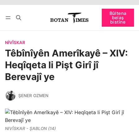
Têkevê
Bûltena belaş bistîne
Bûltena
belaş
bişopîne
bistîne
NIVÎSKAR
Têbînîyên Amerîkayê – XIV:
Heqîqeta li Pişt Girî jî
Berevajî ye
ŞENER OZMEN
NIVÎSKAR - ŞABLON (14)