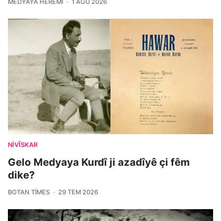
MEDYAYA HERÊMÎ
1 AĞU 2026
NIVÎSKAR
Gelo Medyaya Kurdî ji azadîyê çi fêm
dike?
BOTAN TIMES
29 TEM 2026