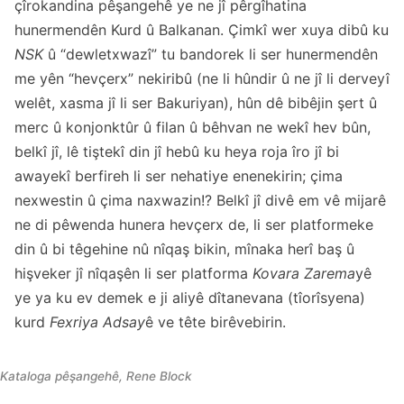
çîrokandina pêşangehê ye ne jî pêrgîhatina
hunermendên Kurd û Balkanan. Çimkî wer xuya dibû ku
NSK
û “dewletxwazî” tu bandorek li ser hunermendên
me yên “hevçerx” nekiribû (ne li hûndir û ne jî li derveyî
welêt, xasma jî li ser Bakuriyan), hûn dê bibêjin şert û
merc û konjonktûr û filan û bêhvan ne wekî hev bûn,
belkî jî, lê tiştekî din jî hebû ku heya roja îro jî bi
awayekî berfireh li ser nehatiye enenekirin; çima
nexwestin û çima naxwazin!? Belkî jî divê em vê mijarê
ne di pêwenda hunera hevçerx de, li ser platformeke
din û bi têgehine nû nîqaş bikin, mînaka herî baş û
hişveker jî nîqaşên li ser platforma
Kovara Zarema
yê
ye ya ku ev demek e ji aliyê dîtanevana (tîorîsyena)
kurd
Fexriya Adsay
ê ve tête birêvebirin.
Kataloga pêşangehê, Rene Block