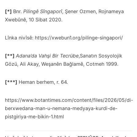
[*]
Bnr.
Pilingê Sîngaporî
, Şener Ozmen, Rojnameya
Xwebûnê, 10 Sibat 2020.
Lînka nivîsê:
https://xwebun1.org/pilinge-singapori/
[**]
Adana’da Vahşi Bir Tecrübe
,Sanatın Sosyolojik
Gözü, Ali Akay, Weşanên Bağlamê, Cotmeh 1999.
[***]
Heman berhem, r. 64.
https://www.botantimes.com/content/files/2026/05/di-
berxwedana-man-u-nemana-medyaya-kurdi-de-
pistgiriya-me-bikin-1.html