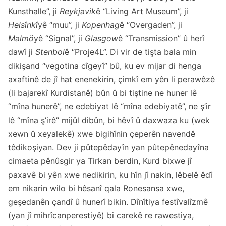
Kunsthalle”, ji
Reykjavik
ê “Living Art Museum”, ji
Helsînkî
yê “muu”, ji
Kopenhag
ê “Overgaden”, ji
Malmö
yê “Signal”, ji
Glasgow
ê “Transmission” û herî
dawî ji
Stenbol
ê “Proje4L”. Di vir de tişta bala min
dikişand “vegotina cîgeyî” bû, ku ev mijar di henga
axaftinê de jî hat enenekirin, çimkî em yên li perawêzê
(li bajarekî Kurdistanê) bûn û bi tiştine ne huner lê
“mîna hunerê”, ne edebiyat lê “mîna edebiyatê”, ne ş’ir
lê “mîna ş’irê” mijûl dibûn, bi hêvî û daxwaza ku (wek
xewn û xeyalekê) xwe bigihînin çeperên navendê
têdikoşiyan. Dev ji pûtepêdayîn yan pûtepênedayîna
cimaeta pênûsgir ya Tirkan berdin, Kurd bixwe jî
paxavê bi yên xwe nedikirin, ku hîn jî nakin, lêbelê êdî
em nikarin wilo bi hêsanî qala Ronesansa xwe,
geşedanên çandî û hunerî bikin. Dînîtiya festîvalîzmê
(yan jî mihrîcanperestiyê) bi carekê re rawestiya,