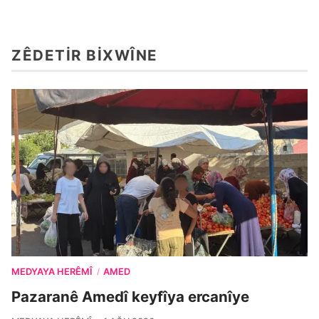
ZÊDETIR BIXWÎNE
MEDYAYA HERÊMÎ
AMED
/
Pazaranê Amedî keyfîya ercanîye