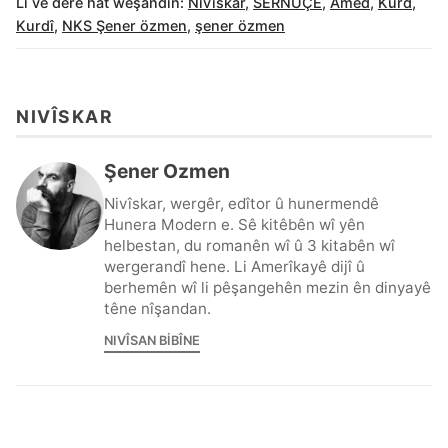
Li vê derê hat weşandin:
Nivîskar
,
SERNÛÇE
,
Amed
,
Kurd
,
Kurdî
,
NKS Şener özmen
,
şener özmen
NIVÎSKAR
Şener Ozmen
Nivîskar, wergêr, edîtor û hunermendê
Hunera Modern e. Sê kitêbên wî yên
helbestan, du romanên wî û 3 kitabên wî
wergerandî hene. Li Amerîkayê dijî û
berhemên wî li pêşangehên mezin ên dinyayê
têne nîşandan.
NIVÎSAN BIBÎNE