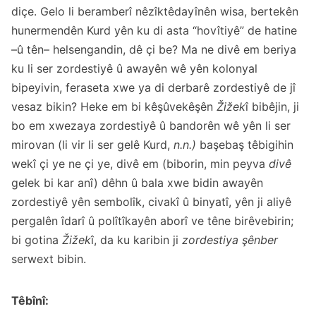
diçe. Gelo li beramberî nêzîktêdayînên wisa, bertekên
hunermendên Kurd yên ku di asta “hovîtiyê” de hatine
–û tên– helsengandin, dê çi be? Ma ne divê em beriya
ku li ser zordestiyê û awayên wê yên kolonyal
bipeyivin, feraseta xwe ya di derbarê zordestiyê de jî
vesaz bikin? Heke em bi kêşûvekêşên
Žižek
î bibêjin, ji
bo em xwezaya zordestiyê û bandorên wê yên li ser
mirovan (li vir li ser gelê Kurd,
n.n.)
başebaş têbigihin
wekî çi ye ne çi ye, divê em (biborin, min peyva
divê
gelek bi kar anî) dêhn û bala xwe bidin awayên
zordestiyê yên sembolîk, civakî û binyatî, yên ji aliyê
pergalên îdarî û polîtîkayên aborî ve têne birêvebirin;
bi gotina
Žižek
î, da ku karibin ji
zordestiya şênber
serwext bibin.
Têbînî: