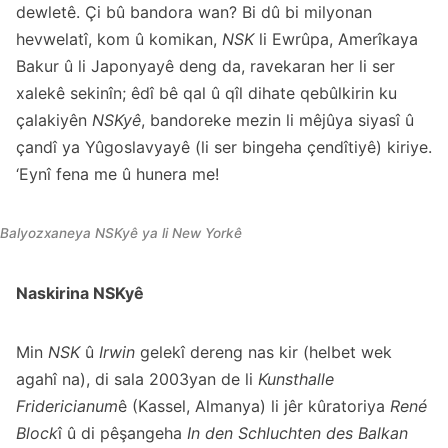
dewletê. Çi bû bandora wan? Bi dû bi milyonan
hevwelatî, kom û komikan,
NSK
li Ewrûpa, Amerîkaya
Bakur û li Japonyayê deng da, ravekaran her li ser
xalekê sekinîn; êdî bê qal û qîl dihate qebûlkirin ku
çalakiyên
NSKyê
, bandoreke mezin li mêjûya siyasî û
çandî ya Yûgoslavyayê (li ser bingeha çendîtiyê) kiriye.
‘Eynî fena me û hunera me!
Balyozxaneya NSKyê ya li New Yorkê
Naskirina NSKyê
Min
NSK
û
Irwin
gelekî dereng nas kir (helbet wek
agahî na), di sala 2003yan de li
Kunsthalle
Fridericianum
ê (Kassel, Almanya) li jêr kûratoriya
René
Block
î û di pêşangeha
In den Schluchten des Balkan