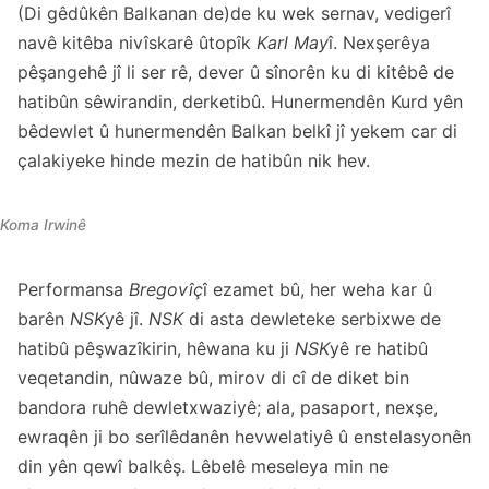
(Di gêdûkên Balkanan de)de ku wek sernav, vedigerî
navê kitêba nivîskarê ûtopîk
Karl May
î. Nexşerêya
pêşangehê jî li ser rê, dever û sînorên ku di kitêbê de
hatibûn sêwirandin, derketibû. Hunermendên Kurd yên
bêdewlet û hunermendên Balkan belkî jî yekem car di
çalakiyeke hinde mezin de hatibûn nik hev.
Koma Irwinê
Performansa
Bregovîç
î ezamet bû, her weha kar û
barên
NSK
yê jî.
NSK
di asta dewleteke serbixwe de
hatibû pêşwazîkirin, hêwana ku ji
NSK
yê re hatibû
veqetandin, nûwaze bû, mirov di cî de diket bin
bandora ruhê dewletxwaziyê; ala, pasaport, nexşe,
ewraqên ji bo serîlêdanên hevwelatiyê û enstelasyonên
din yên qewî balkêş. Lêbelê meseleya min ne