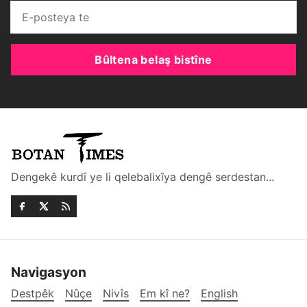
Bûltena belaş bistîne
Dengekê kurdî ye li qelebalixîya dengê serdestan...
Navigasyon
Destpêk
Nûçe
Nivîs
Em kî ne?
English