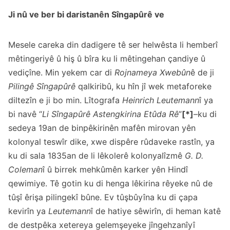
Ji nû ve ber bi daristanên Sîngapûrê ve
Mesele careka din dadigere tê ser helwêsta li hemberî
mêtingeriyê û hiş û bîra ku li mêtingehan çandiye û
vediçîne. Min yekem car di
Rojnameya Xwebûn
ê de ji
Pilingê Sîngapûrê
qalkiribû, ku hîn jî wek metaforeke
diltezîn e ji bo min. Lîtografa
Heinrich Leutemann
î ya
bi navê “
Li Sîngapûrê Astengkirina Etûda Rê
”
[*]
–ku di
sedeya 19an de binpêkirinên mafên mirovan yên
kolonyal teswîr dike, xwe dispêre rûdaveke rastîn, ya
ku di sala 1835an de li lêkolerê kolonyalîzmê
G. D.
Coleman
î û birrek mehkûmên karker yên Hindî
qewimiye. Tê gotin ku di henga lêkirina rêyeke nû de
tûşî êrişa pilingekî bûne. Ev tûşbûyîna ku di çapa
kevirîn ya
Leutemann
î de hatiye sêwirîn, di heman katê
de destpêka xetereya gelemşeyeke jîngehzanîyî