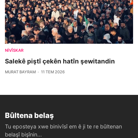
NIVÎSKAR
Salekê piştî çekên hatîn şewitandin
MURAT BAYRAM
11 TEM 2026
Bûltena belaş
Tu eposteya xwe binivîsî em ê ji te re bûltenan
belaşî bişînin...