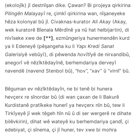
(ekolojîk) jî destnîşan dike. Çawan? Bi projeya qirkirina
Pilingên Malayayî
re, çimkî qirkirina wan, nîşaneyeke
hêza kolonyal bû jî. Civaknas-kurator
Ali Akay
(Akay,
wek kuratorê Bîenala Mêrdînê ya nû hat helbijartin), di
nivîseke xwe de
[**]
, ezmûngeriya hunermendên kurd
ya li Edeneyê (pêşangeha ku li
Yapı Kredi Sanat
Galerisi
yê vebûyî), di pêwenda
hovîtî
yê de nirxandibû,
anegorî vê nêzîktêdayînê, berhemdariya derveyî
navendê (navend Stenbol bû), “hov”, “xav” û “virnî” bû.
Bêguman ev nêzîktêdayîn, ne bi tenê bi hunera
hevçerx re sînordar bû (di wan çaxan de li Bakurê
Kurdistanê pratîkeke hunerî ya hevçerx nîn bû, tew li
Tirkîyeyê jî wek têgeh hîn nû û di ser wergerê re dihate
bilêvkirin), dihat wê wateyê ku berhemdariya çandî, çi
edebiyat, çi sînema, çi jî huner, tev xwe bi mohra