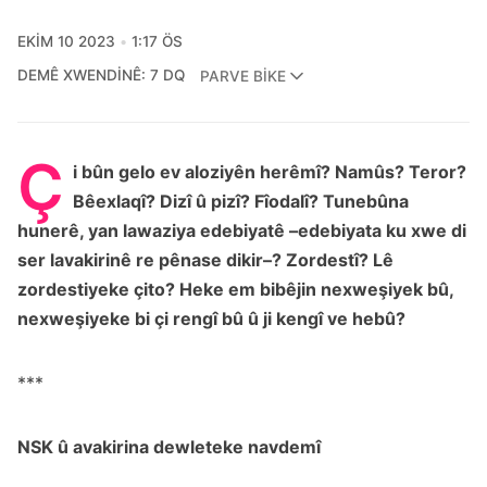
EKIM 10 2023
1:17 ÖS
DEMÊ XWENDINÊ: 7 DQ
PARVE BIKE
Ç
i bûn gelo ev aloziyên herêmî? Namûs? Teror?
Bêexlaqî? Dizî û pizî? Fîodalî? Tunebûna
hunerê, yan lawaziya edebiyatê –edebiyata ku xwe di
ser lavakirinê re pênase dikir–? Zordestî? Lê
zordestiyeke çito? Heke em bibêjin nexweşiyek bû,
nexweşiyeke bi çi rengî bû û ji kengî ve hebû?
***
NSK û avakirina dewleteke navdemî