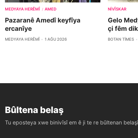
MEDYAYA HERÊMÎ
AMED
NIVÎSKAR
/
Pazaranê Amedî keyfîya
Gelo Medy
ercanîye
çi fêm di
MEDYAYA HERÊMÎ
1 AĞU 2026
BOTAN TIMES
Bûltena belaş
Tu eposteya xwe binivîsî em ê ji te re bûltenan belaşî 