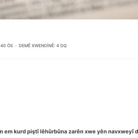
:40 ÖS
DEMÊ XWENDINÊ: 4 DQ
n em kurd piştî lêhûrbûna zarên xwe yên navxweyî d