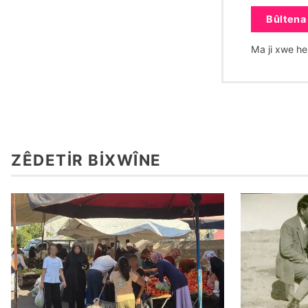
Bûltena 
Ma ji xwe h
ZÊDETIR BIXWÎNE