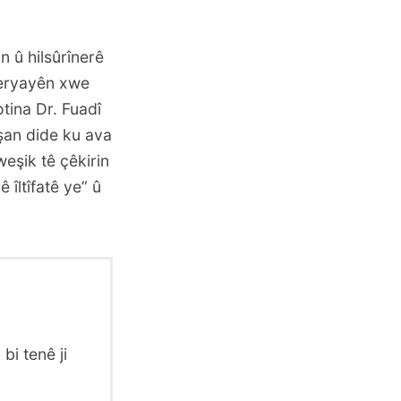
n û hilsûrînerê
deryayên xwe
tina Dr. Fuadî
îşan dide ku ava
eşik tê çêkirin
 îltîfatê ye” û
bi tenê ji