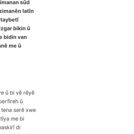
 zimanan sûd
î zimanên latîn
 taybetî
izgar bikin û
e bidin van
anê me û
e û bi vê rêyê
berfireh û
 tena serê xwe
stîya me bi
askirî di