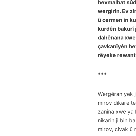
hevmalbat sûd 
wergirin. Ev zim
û cermen in ku
kurdên bakurî j
dahênana xwe y
çavkanîyên he
rêyeke rewanti
***
Wergêran yek j
mirov dikare t
zanîna xwe ya 
nikarin ji bin b
mirov, civak û 