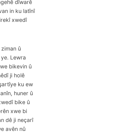
ingehê dîwarê
an in ku latînî
girekî xwedî
o ziman û
ê ye. Lewra
xwe bikevin û
dî ji holê
eşartîye ku ew
anîn, huner û
xwedî bike û
erên xwe bi
n dê ji neçarî
we avên nû