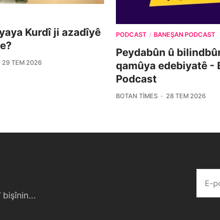
aya Kurdî ji azadîyê
PODCAST
BANEŞAN PODCAST
/
ke?
Peydabûn û bilindbû
29 TEM 2026
qamûya edebiyatê -
Podcast
BOTAN TIMES
28 TEM 2026
bişînin...