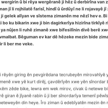
wergirin û bi rêya wergêranê ji hêz û derbirîna van
an jî li rojhilatê farisî, hindî û ûrdûyî ne li rojavayê j
 ji gelek alîyan ve sîstema zimanên me nêzî hev e. Bi
i bo ku bikarin xwe ji bin dagirkerîya hizirîna tirkîyê r
a nûjen li ruhê zimanê xwe bifesilînin divê berê xw
vmalbat. Bêguman ev kar dê hêzeke mezin bide zim
r li ber me veke.
i rêyên giring ên pevgirêdana tecrubeyên mirovahîyê y
emenê xwe yê kurt dirêj, çavdêrîyên xwe yên sînordar 
kêm zêde bike, lewra em wek mirov, civak û netewe bi
arê giran ê jîyanê rabin û ji ber sînordarîya temenî pêwî
neteweyên din heye. Îro ziman û edebîyatên mezin ên n