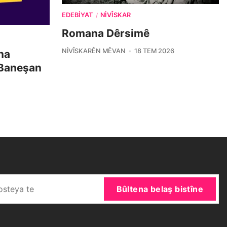
EDEBIYAT
NIVÎSKAR
/
Romana Dêrsimê
NIVÎSKARÊN MÊVAN
18 TEM 2026
na
 Baneşan
Bûltena belaş bistîne