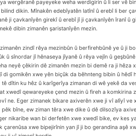
saya wergêranê payeyeke weha werdigirin û li ser vê b
ilind dikin. Mînakên edebîyatên latînî û erebî li ber çav
ê ji çavkanîyên girekî û erebî jî ji çavkanîyên îranî û 
emekê dibin zimanên şaristanîyên mezin.
 zimanên zindî rêya mezinbûn û berfirehbûnê ye û ji b
k û sînordar jî hênaseya jîyanê û rêya vejîn û geşbûn
ha neyê çêkirin dê zimanên mezin bi demê ra ji hêza 
î di gomikên xwe yên biçûk da bêhnteng bibin û hêdî hê
ir tê dîtin ku hêz û karîgerîya zimanan di wê yekê da v
at xwedî qewareyeke çend mezin û fireh a komkirina z
vî ne. Eger zimanek bikare axiverên xwe ji vî alîyî ve 
 pêk bîne, ew ziman têra xwe dike û dê dilsozîya axiv
ger nikaribe wan bi derfetên xwe xwedî bike, ev kes ya
çarenûsa xwe bipejirînin yan jî ji bo gerandina aşê x
ev ji vî zimanî berdin.