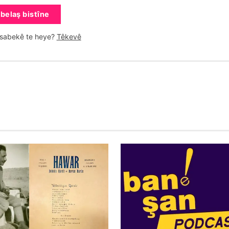
belaş bistîne
esabekê te heye?
Têkevê