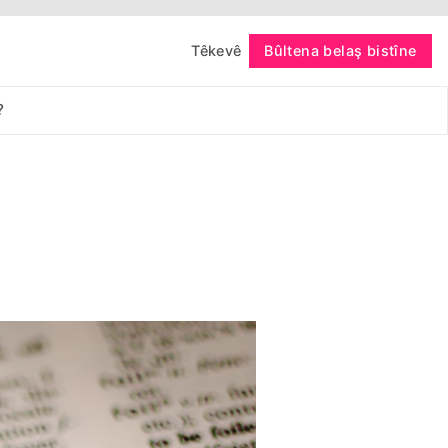
Têkevê
Bûltena belaş bistîne
bişopîne
?