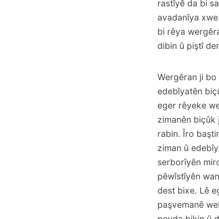
rastîyê da bi 
avadanîya xwe b
bi rêya wergêran
dibin û piştî d
Wergêran ji bo
edebîyatên biçû
eger rêyeke we
zimanên biçûk j
rabin. Îro başt
ziman û edebîy
serborîyên miro
pêwîstîyên wan
dest bixe. Lê e
paşvemanê wek 
peyda bikin û d