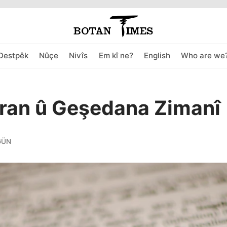
Destpêk
Nûçe
Nivîs
Em kî ne?
English
Who are we
ran û Geşedana Zimanî
GÜN