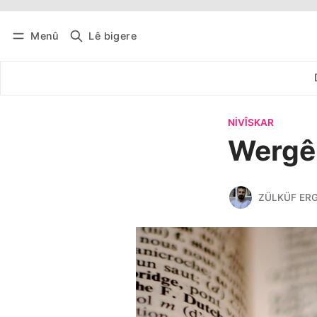
Menû
Lê bigere
Têkevê
Bûltena belaş bistîne
NIVÎSKAR
Wergê
ZÜLKÜF ER