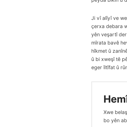
Ji vî alîyî ve 
çerxa debara w
yên veşartî der
mîrata bavê hev
hîkmet û zanînê
û bi xweşî tê pê
eger îltîfat û r
Hemî
Xwe belaş 
bo yên ab