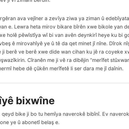
wergêran ava vejîner a zevîya ziwa ya ziman û edebîyata
an e. Lewra heta mirov bikare bîrên xwe bikole yan 
xe holê pêwîstîya wî bi van avên deynkirî heye ku bi go
beş ê mirovahîyê ye û tê da qet minet jî nîne. Dîrok n
 ji berê ve berê xwe dide wan cihan ku jê ra coyeke xw
şwazîkirin. Cîranên me ji vê ra dibêjin “merîfet stûxwarê
ûnermî hebe dê çûkên merîfetê li ser dara me jî daînin.
yê bixwîne
qeyd bike ji bo tu hemîya naverokê bibînî. Ev naverok 
one ye û abonetî belaş e.