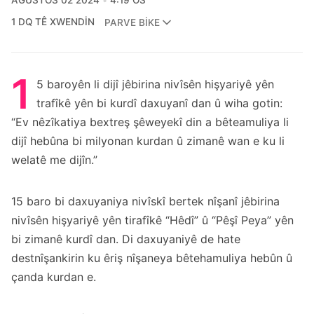
AĞUSTOS 02 2024
4:19 ÖS
1 DQ TÊ XWENDIN
PARVE BIKE
1
5 baroyên li dijî jêbirina nivîsên hişyariyê yên
trafîkê yên bi kurdî daxuyanî dan û wiha gotin:
“Ev nêzîkatiya bextreş şêweyekî din a bêteamuliya li
dijî hebûna bi milyonan kurdan û zimanê wan e ku li
welatê me dijîn.”
15 baro bi daxuyaniya nivîskî bertek nîşanî jêbirina
nivîsên hişyariyê yên tirafîkê “Hêdî” û “Pêşî Peya” yên
bi zimanê kurdî dan. Di daxuyaniyê de hate
destnîşankirin ku êriş nîşaneya bêtehamuliya hebûn û
çanda kurdan e.