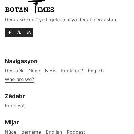
Dengekê kurdî ye li qelebalixîya dengê serdestan...
Navigasyon
Destpêk
Nûçe
Nivîs
Em kî ne?
English
Who are we?
Zêdetır
Edebiyat
Mijar
Nûçe
bername
English
Podcast