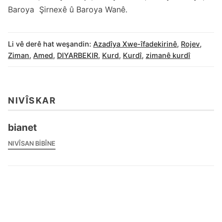
Baroya Şirnexê û Baroya Wanê.
Li vê derê hat weşandin:
Azadîya Xwe-îfadekirinê
,
Rojev
,
Ziman
,
Amed
,
DIYARBEKIR
,
Kurd
,
Kurdî
,
zimanê kurdî
NIVÎSKAR
bianet
NIVÎSAN BIBÎNE