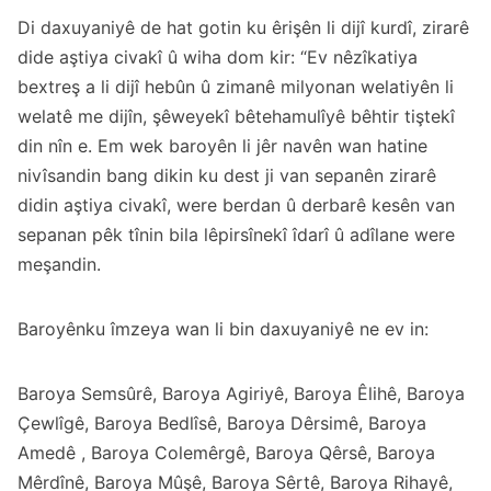
Di daxuyaniyê de hat gotin ku êrişên li dijî kurdî, zirarê
dide aştiya civakî û wiha dom kir: “Ev nêzîkatiya
bextreş a li dijî hebûn û zimanê milyonan welatiyên li
welatê me dijîn, şêweyekî bêtehamulîyê bêhtir tiştekî
din nîn e. Em wek baroyên li jêr navên wan hatine
nivîsandin bang dikin ku dest ji van sepanên zirarê
didin aştiya civakî, were berdan û derbarê kesên van
sepanan pêk tînin bila lêpirsînekî îdarî û adîlane were
meşandin.
Baroyênku îmzeya wan li bin daxuyaniyê ne ev in:
Baroya Semsûrê, Baroya Agiriyê, Baroya Êlihê, Baroya
Çewlîgê, Baroya Bedlîsê, Baroya Dêrsimê, Baroya
Amedê , Baroya Colemêrgê, Baroya Qêrsê, Baroya
Mêrdînê, Baroya Mûşê, Baroya Sêrtê, Baroya Rihayê,