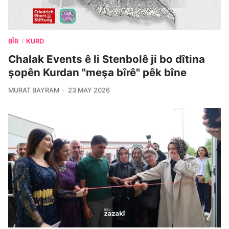
BÎR
KURD
/
Chalak Events ê li Stenbolê ji bo dîtina
şopên Kurdan "meşa bîrê" pêk bîne
MURAT BAYRAM
23 MAY 2026