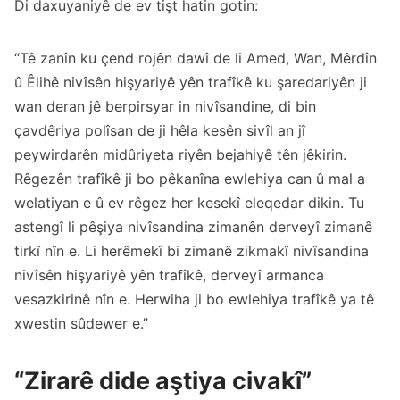
Di daxuyaniyê de ev tişt hatin gotin:
“Tê zanîn ku çend rojên dawî de li Amed, Wan, Mêrdîn
û Êlihê nivîsên hişyariyê yên trafîkê ku şaredariyên ji
wan deran jê berpirsyar in nivîsandine, di bin
çavdêriya polîsan de ji hêla kesên sivîl an jî
peywirdarên midûriyeta riyên bejahiyê tên jêkirin.
Rêgezên trafîkê ji bo pêkanîna ewlehiya can û mal a
welatiyan e û ev rêgez her kesekî eleqedar dikin. Tu
astengî li pêşiya nivîsandina zimanên derveyî zimanê
tirkî nîn e. Li herêmekî bi zimanê zikmakî nivîsandina
nivîsên hişyariyê yên trafîkê, derveyî armanca
vesazkirinê nîn e. Herwiha ji bo ewlehiya trafîkê ya tê
xwestin sûdewer e.”
“Zirarê dide aştiya civakî”