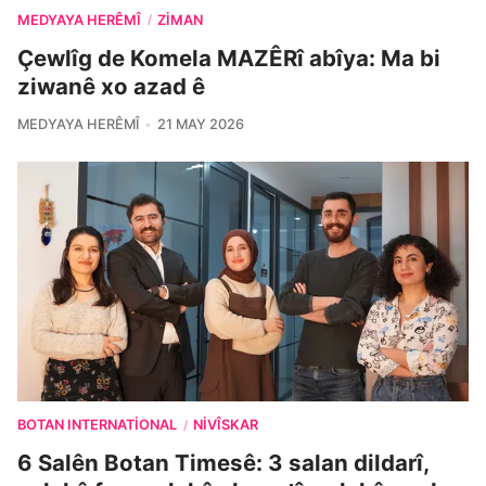
MEDYAYA HERÊMÎ
ZIMAN
/
Çewlîg de Komela MAZÊRî abîya: Ma bi
ziwanê xo azad ê
MEDYAYA HERÊMÎ
21 MAY 2026
BOTAN INTERNATIONAL
NIVÎSKAR
/
6 Salên Botan Timesê: 3 salan dildarî,