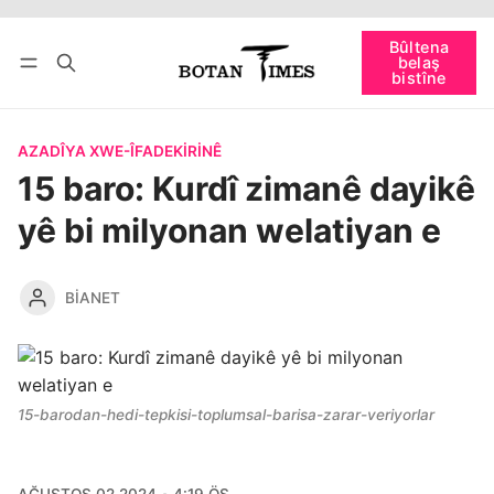
Têkevê
Bûltena belaş bistîne
Bûltena
belaş
bişopîne
bistîne
AZADÎYA XWE-ÎFADEKIRINÊ
15 baro: Kurdî zimanê dayikê
yê bi milyonan welatiyan e
BIANET
15-barodan-hedi-tepkisi-toplumsal-barisa-zarar-veriyorlar