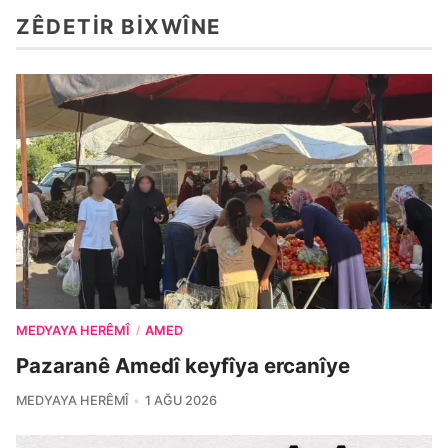
ZÊDETIR BIXWÎNE
MEDYAYA HERÊMÎ
AMED
/
Pazaranê Amedî keyfîya ercanîye
MEDYAYA HERÊMÎ
1 AĞU 2026