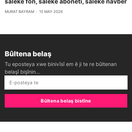
salekê fon, salekê abonetî, salekê navber
MURAT BAYRAM
15 MAY 2026
Bûltena belaş
Tu eposteya xwe binivîsî em ê ji te re bûltenan
belaşî bişînin...
Bûltena belaş bistîne