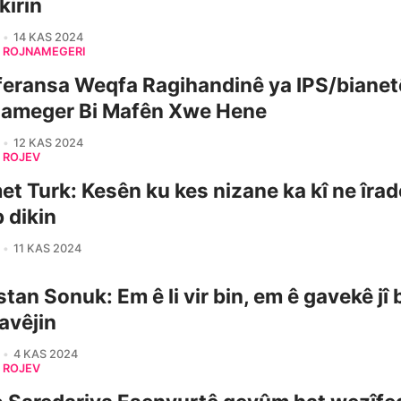
kirin
14 KAS 2024
ROJNAMEGERÎ
eransa Weqfa Ragihandinê ya IPS/bianet
nameger Bi Mafên Xwe Hene
12 KAS 2024
ROJEV
t Turk: Kesên ku kes nizane ka kî ne îrad
 dikin
11 KAS 2024
stan Sonuk: Em ê li vir bin, em ê gavekê jî 
avêjin
4 KAS 2024
ROJEV