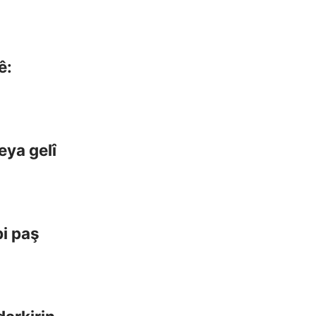
ê:
eya gelî
bi paş