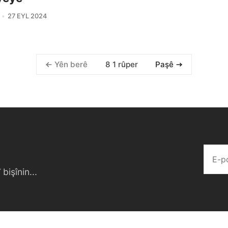
27 EYL 2024
8 1 rûper
Yên berê
Paşê
bişînin...