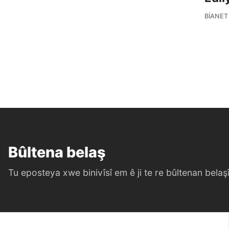
BIANET
Bûltena belaş
Tu eposteya xwe binivîsî em ê ji te re bûltenan belaşî 