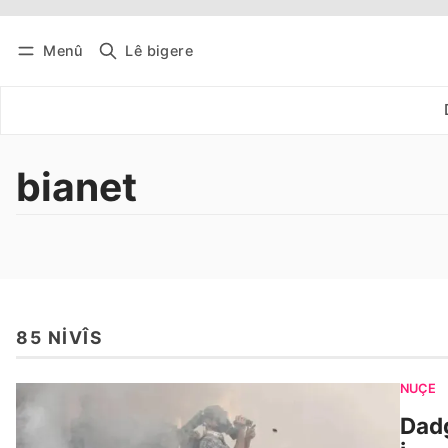
Menû
Lê bigere
Têkevê
Bûltena belaş bistîne
bianet
85 NIVÎS
NÛÇE
Dadg