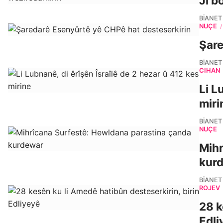
Ji b
BIANET
NÛÇE
/
Şare
BIANET
CÎHAN
Li L
miri
BIANET
NÛÇE
Mihr
kur
BIANET
ROJEV
28 k
Edli