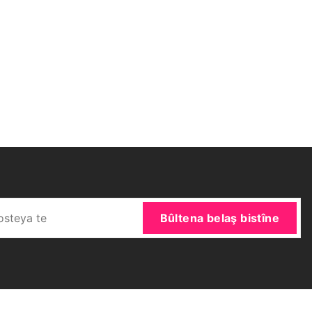
Bûltena belaş bistîne