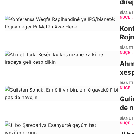
dirêj
BIANET
NÛÇE
/
Konf
Roj
BIANET
NÛÇE
/
Ahme
xesp
BIANET
NÛÇE
Guli
de n
BIANET
NÛÇE
/