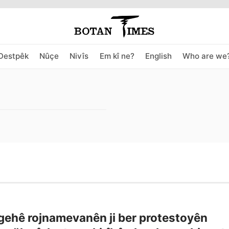
Destpêk
Nûçe
Nivîs
Em kî ne?
English
Who are we
ehê rojnamevanên ji ber protestoyên