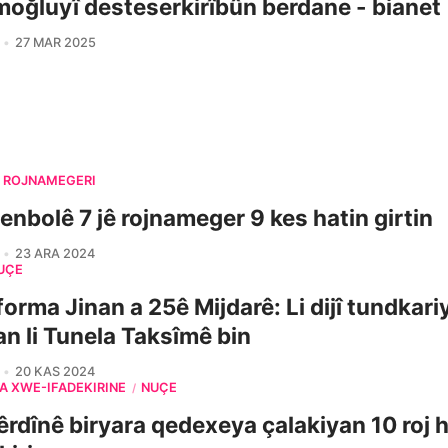
oğluyî desteserkirîbûn berdane - bianet
27 MAR 2025
ROJNAMEGERÎ
tenbolê 7 jê rojnameger 9 kes hatin girtin
23 ARA 2024
ÛÇE
forma Jinan a 25ê Mijdarê: Li dijî tundkari
n li Tunela Taksîmê bin
20 KAS 2024
A XWE-ÎFADEKIRINÊ
NÛÇE
/
êrdînê biryara qedexeya çalakiyan 10 roj 