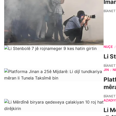
İmam
BIANET
NÛÇE
/
Li S
BIANET
JIN
N
/
Plat
mêra
BIANET
AZADÎY
Li M