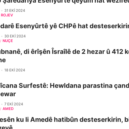
o Şaredariya Esenyurtê qeyûm hat wezîfed
31 EKI 2024
ROJEV
darê Esenyûrtê yê CHPê hat desteserkiri
30 EKI 2024
NÛÇE
/
ubnanê, di êrîşên Îsraîlê de 2 hezar û 412 
ne
18 EKI 2024
îcana Surfestê: Hewldana parastina çan
dewar
7 EKI 2024
AMED
/
esên ku li Amedê hatibûn desteserkirin, b
yeyê