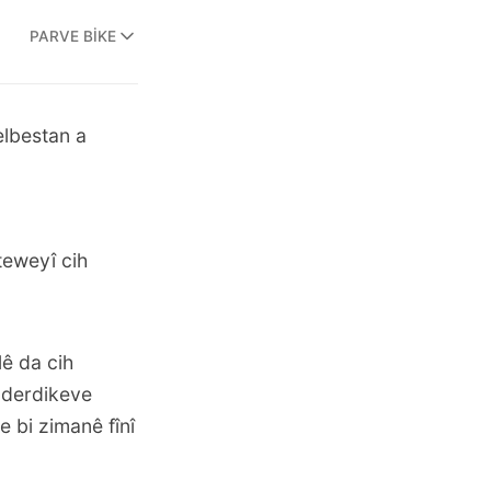
PARVE BIKE
elbestan a
teweyî cih
lê da cih
 derdikeve
e bi zimanê fînî