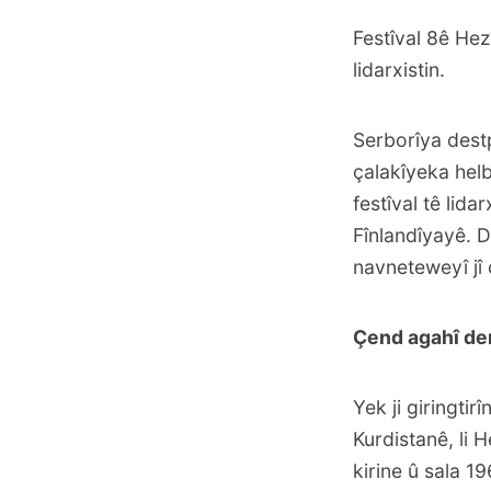
Festîval 8ê Hez
lidarxistin.
Serborîya destp
çalakîyeka helb
festîval tê lida
Fînlandîyayê. D
navneteweyî jî c
Çend agahî de
Yek ji giringti
Kurdistanê, li
kirine û sala 