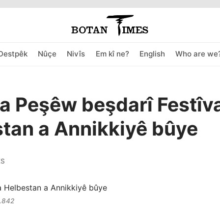
Destpêk
Nûçe
Nivîs
Em kî ne?
English
Who are we
a Peşêw beşdarî Festîv
tan a Annikkiyê bûye
ES
.842