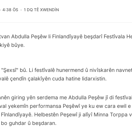
4:38 ÖS
1 DQ TÊ XWENDIN
tvan Abdulla Peşêw li Finlandîyayê beşdarî Festîvala H
kiyê bûye.
ê "Şexsî" bû. Li festîvalê hunermend û nivîskarên navne
tîvalê çendîn çalakîyên cuda hatine lidarxistin.
anên giring yên serdema me Abdulla Peşêw jî di festîva
stîval yekemîn performansa Peşêwî ye ku ew cara ewil e
i Fînlandîyayê. Helbestên Peşewî ji alîyî Minna Torppa v
 bo guhdar û beşdaran.