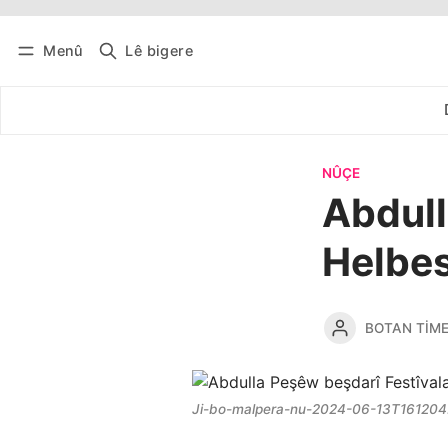
Menû
Lê bigere
Têkevê
Bûltena belaş bistîne
NÛÇE
Abdull
Helbes
BOTAN TIM
Ji-bo-malpera-nu-2024-06-13T161204