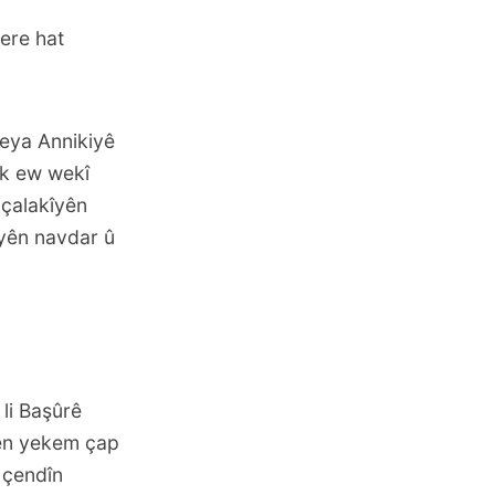
pere hat
leya Annikiyê
êk ew wekî
n çalakîyên
 yên navdar û
li Başûrê
yên yekem çap
 çendîn