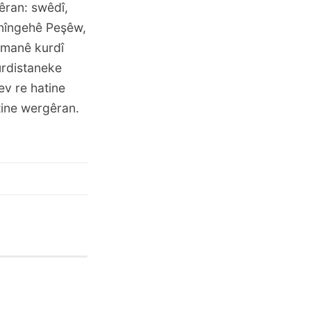
êran: swêdî,
zanîngehê Peşêw,
imanê kurdî
urdistaneke
ev re hatine
tine wergêran.