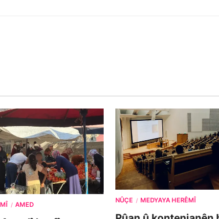
NÛÇE
MEDYAYA HERÊMÎ
/
MÎ
AMED
/
Pûan û kontenjanên 