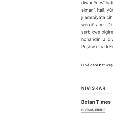
dîwanên wî hat
almanî, îtalî, y
ji edebîyata c
wergêrane. Di h
serbixwe bigire
honandin. Ji dî
Peşêw niha li Fî
Li vê derê hat weş
NIVÎSKAR
Botan Times
NIVÎSAN BIBÎNE