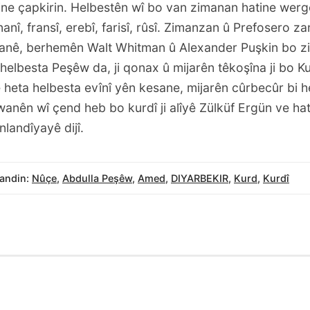
ine çapkirin. Helbestên wî bo van zimanan hatine werg
ûnanî, fransî, erebî, farisî, rûsî. Zimanzan û Prefosero 
îhanê, berhemên Walt Whitman û Alexander Puşkin bo z
elbesta Peşêw da, ji qonax û mijarên têkoşîna ji bo K
 heta helbesta evînî yên kesane, mijarên cûrbecûr bi h
wanên wî çend heb bo kurdî ji alîyê Zülküf Ergün ve ha
nlandîyayê dijî.
andin:
Nûçe
,
Abdulla Peşêw
,
Amed
,
DIYARBEKIR
,
Kurd
,
Kurdî