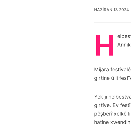
HAZIRAN 13 2024
H
elbes
Annik
Mijara festîval
girtine û li fes
Yek ji helbestv
girtîye. Ev fe
pêşberî xelkê l
hatine xwendin