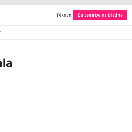
Têkevê
Bûltena belaş bistîne
bişopîne
?
ala