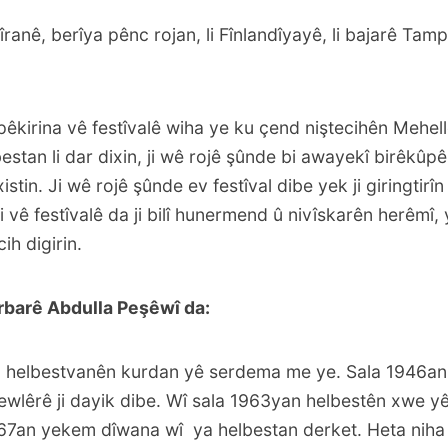
îranê, berîya pênc rojan, li Fînlandîyayê, li bajarê Tam
êkirina vê festîvalê wiha ye ku çend niştecihên Mehel
estan li dar dixin, ji wê rojê şûnde bi awayekî birêkûp
rxistin. Ji wê rojê şûnde ev festîval dibe yek ji giringtirî
i vê festîvalê da ji bilî hunermend û nivîskarên herêmî,
ih digirin.
rbarê Abdulla Peşêwî da:
rîn helbestvanên kurdan yê serdema me ye. Sala 1946an 
 Hewlêrê ji dayik dibe. Wî sala 1963yan helbestên xwe 
1967an yekem dîwana wî ya helbestan derket. Heta niha