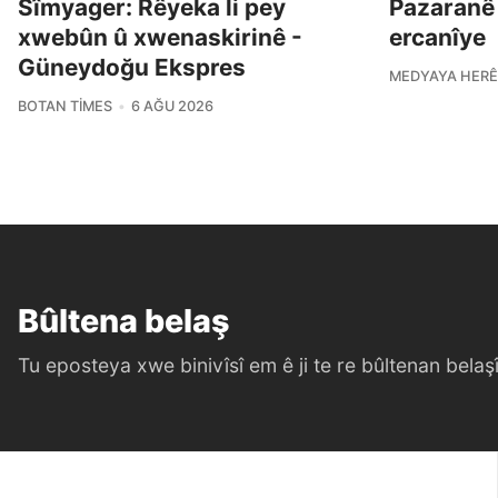
Sîmyager: Rêyeka li pey
Pazaranê
xwebûn û xwenaskirinê -
ercanîye
Güneydoğu Ekspres
MEDYAYA HERÊ
BOTAN TIMES
6 AĞU 2026
Bûltena belaş
Tu eposteya xwe binivîsî em ê ji te re bûltenan belaşî 