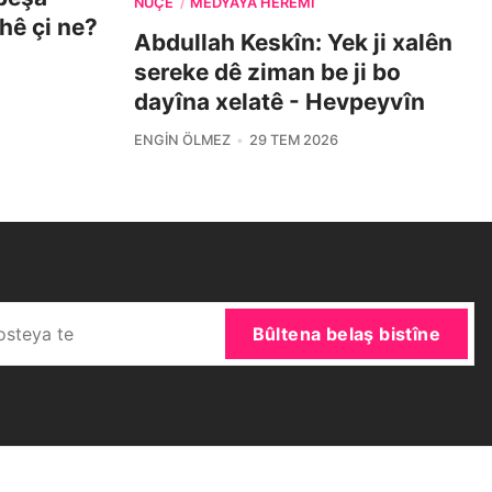
NÛÇE
MEDYAYA HERÊMÎ
/
ehê çi ne?
Abdullah Keskîn: Yek ji xalên
sereke dê ziman be ji bo
dayîna xelatê - Hevpeyvîn
ENGIN ÖLMEZ
29 TEM 2026
Bûltena belaş bistîne