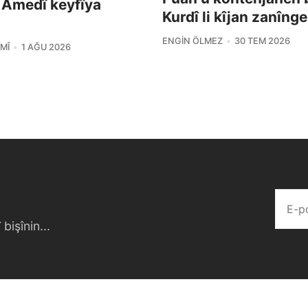
 Amedî keyfîya
Kurdî li kîjan zanîng
ENGIN ÖLMEZ
30 TEM 2026
MÎ
1 AĞU 2026
bişînin...