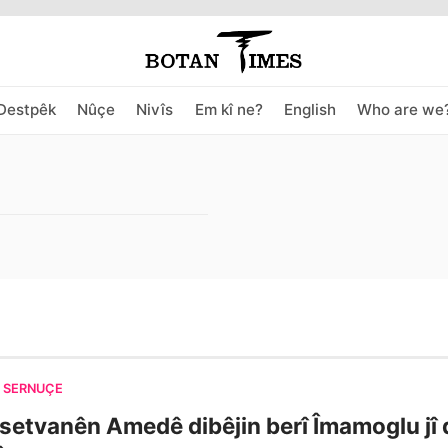
Destpêk
Nûçe
Nivîs
Em kî ne?
English
Who are we
SERNÛÇE
setvanên Amedê dibêjin berî Îmamoglu jî