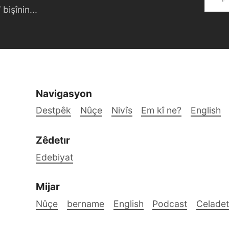
bişînin...
Navigasyon
Destpêk
Nûçe
Nivîs
Em kî ne?
English
Zêdetır
Edebiyat
Mijar
Nûçe
bername
English
Podcast
Celadet