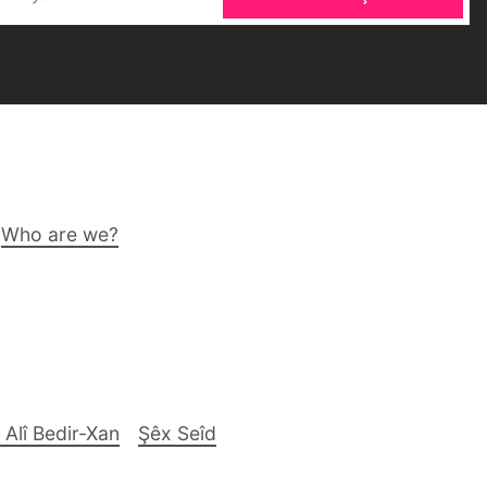
Who are we?
 Alî Bedir-Xan
Şêx Seîd