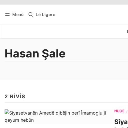
Menû
Lê bigere
Têkevê
Bûltena belaş bistîne
Hasan Şale
2 NIVÎS
NÛÇE
/
Sîya