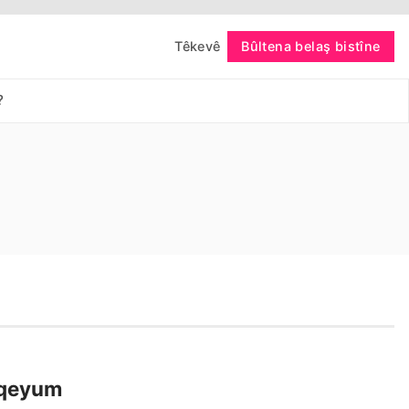
Têkevê
Bûltena belaş bistîne
bişopîne
?
 qeyum