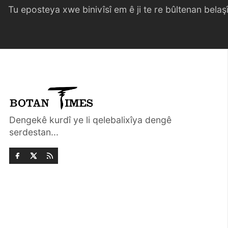
Tu eposteya xwe binivîsî em ê ji te re bûltenan belaşî 
Dengekê kurdî ye li qelebalixîya dengê
serdestan...