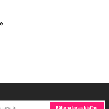
ke
Bûltena belaş bistîne