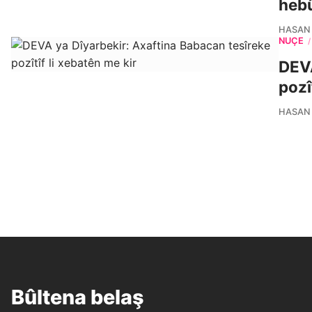
heb
HASAN
NÛÇE
/
DEVA
pozî
HASAN
Bûltena belaş