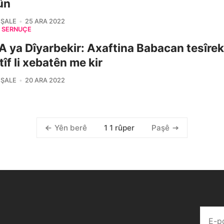
ûn
 ŞALE
25 ARA 2022
SERNÛÇE
 ya Dîyarbekir: Axaftina Babacan tesîre
tîf li xebatên me kir
 ŞALE
20 ARA 2022
1 1 rûper
Yên berê
Paşê