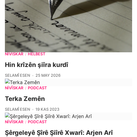
NIVÎSKAR
HELBEST
/
Hin krîzên şiîra kurdî
SELAMÎ ESEN
25 MAY 2026
NIVÎSKAR
PODCAST
/
Terka Zemên
SELAMÎ ESEN
19 KAS 2023
NIVÎSKAR
PODCAST
/
Şêrgeleyê Şîrê Şiîrê Xwarî: Arjen Arî