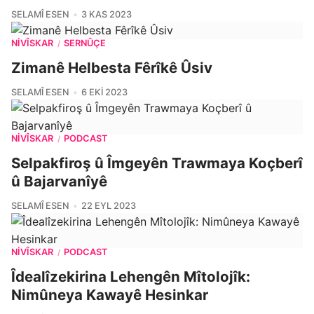
SELAMÎ ESEN
3 KAS 2023
NIVÎSKAR
SERNÛÇE
/
Zimanê Helbesta Fêrîkê Ûsiv
SELAMÎ ESEN
6 EKI 2023
NIVÎSKAR
PODCAST
/
Selpakfiroş û Îmgeyên Trawmaya Koçberî
û Bajarvanîyê
SELAMÎ ESEN
22 EYL 2023
NIVÎSKAR
PODCAST
/
Îdealîzekirina Lehengên Mîtolojîk:
Nimûneya Kawayê Hesinkar