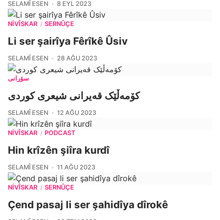
SELAMÎ ESEN
8 EYL 2023
NIVÎSKAR
SERNÛÇE
/
Li ser şairîya Fêrîkê Ûsiv
SELAMÎ ESEN
28 AĞU 2023
سۆرانی
کۆمەڵێک قەیرانی شیعری کوردی
SELAMÎ ESEN
12 AĞU 2023
NIVÎSKAR
PODCAST
/
Hin krîzên şiîra kurdî
SELAMÎ ESEN
11 AĞU 2023
NIVÎSKAR
SERNÛÇE
/
Çend pasaj li ser şahidîya dîrokê