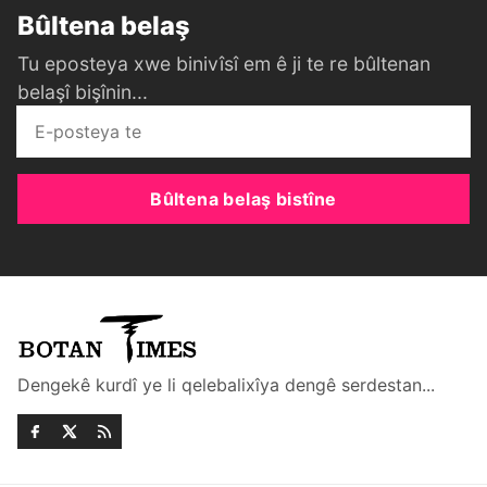
Bûltena belaş
Tu eposteya xwe binivîsî em ê ji te re bûltenan
belaşî bişînin...
Bûltena belaş bistîne
Dengekê kurdî ye li qelebalixîya dengê serdestan...