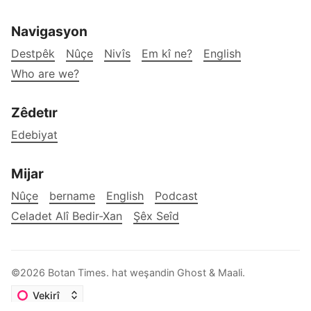
Navigasyon
Destpêk
Nûçe
Nivîs
Em kî ne?
English
Who are we?
Zêdetır
Edebiyat
Mijar
Nûçe
bername
English
Podcast
Celadet Alî Bedir-Xan
Şêx Seîd
©2026
Botan Times
.
hat weşandin
Ghost
&
Maali
.