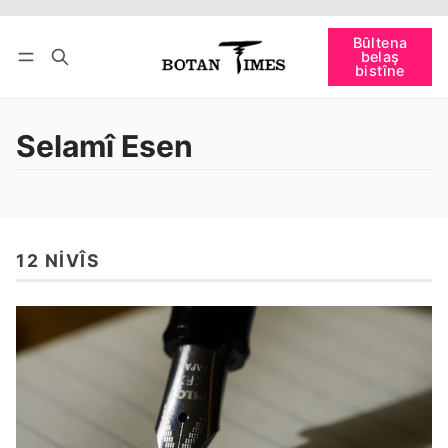
Têkevê
Bûltena belaş bistîne
Bûltena
belaş
bişopîne
bistîne
Selamî Esen
12 NIVÎS