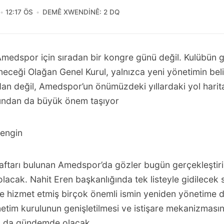
12:17 ÖS
DEMÊ XWENDINÊ: 2 DQ
medspor için sıradan bir kongre günü değil. Kulübün g
eneceği Olağan Genel Kurul, yalnızca yeni yönetimin bel
dan değil, Amedspor’un önümüzdeki yıllardaki yol harit
ından da büyük önem taşıyor
kengin
raftarı bulunan Amedspor’da gözler bugün gerçekleştir
olacak. Nahit Eren başkanlığında tek listeyle gidilecek
e hizmet etmiş birçok önemli ismin yeniden yönetime d
etim kurulunun genişletilmesi ve istişare mekanizması
sı da gündemde olacak.