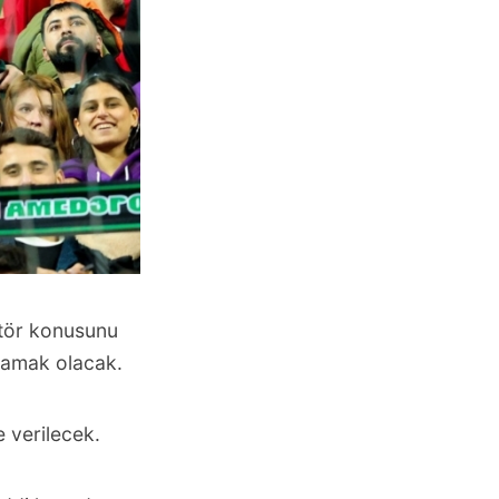
ktör konusunu
şlamak olacak.
 verilecek.