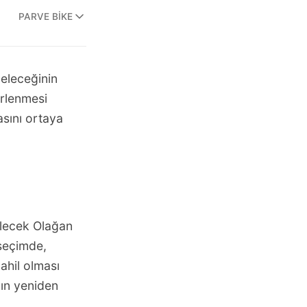
PARVE BIKE
eleceğinin
irlenmesi
asını ortaya
ilecek Olağan
 seçimde,
ahil olması
nın yeniden