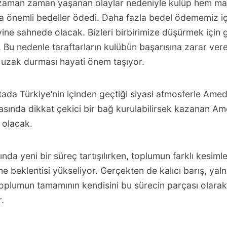
zaman zaman yaşanan olaylar nedeniyle kulüp hem m
 önemli bedeller ödedi. Daha fazla bedel ödememiz iç
ine sahnede olacak. Bizleri birbirimize düşürmek için g
 Bu nedenle taraftarların kulübün başarısına zarar ver
 uzak durması hayati önem taşıyor.
ada Türkiye’nin içinden geçtiği siyasi atmosferle Ame
asında dikkat çekici bir bağ kurulabilirsek kazanan A
ı olacak.
tında yeni bir süreç tartışılırken, toplumun farklı kesiml
 beklentisi yükseliyor. Gerçekten de kalıcı barış, yaln
toplumun tamamının kendisini bu sürecin parçası olara
.