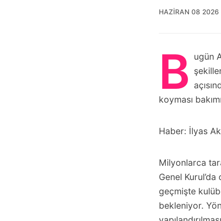
HAZIRAN 08 2026
B
ugün A
şekill
açısın
koyması bakım
Haber:
İlyas A
Milyonlarca ta
Genel Kurul’da 
geçmişte kulüb
bekleniyor. Yön
yapılandırılma