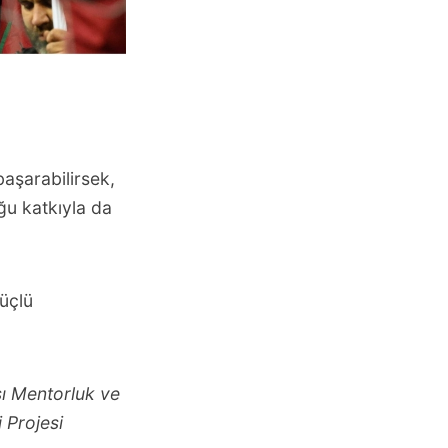
aşarabilirsek,
ğu katkıyla da
üçlü
sı Mentorluk ve
 Projesi