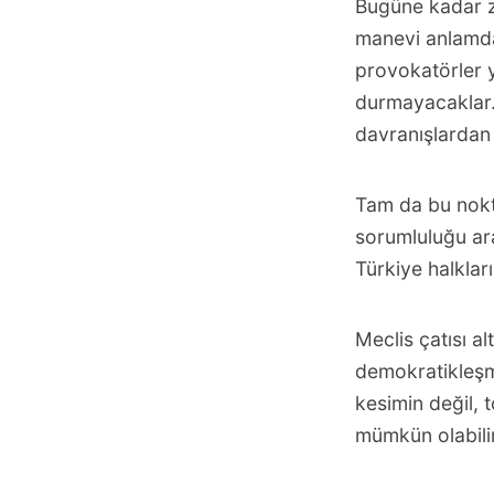
Bugüne kadar 
manevi anlamda
provokatörler y
durmayacaklar.
davranışlardan
Tam da bu nokt
sorumluluğu ar
Türkiye halklar
Meclis çatısı al
demokratikleşme
kesimin değil, 
mümkün olabilir