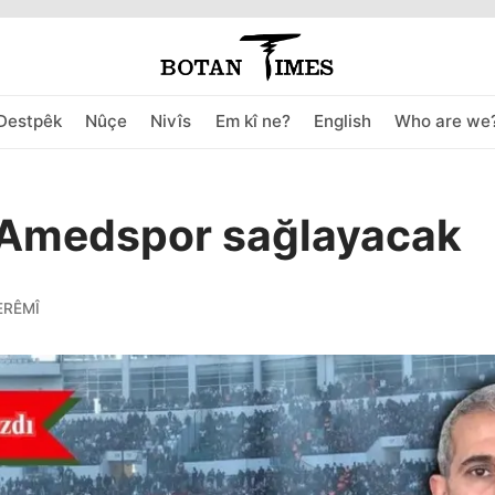
Destpêk
Nûçe
Nivîs
Em kî ne?
English
Who are we
 Amedspor sağlayacak
ERÊMÎ