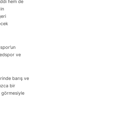
addi hem de
in
eri
ecek
dspor’un
medspor ve
erinde barış ve
ızca bir
k görmesiyle