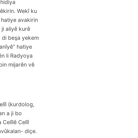
ahidiya
êkirin. Wekî ku
 hatiye avakirin
ji aliyê kurê
î, di beşa yekem
zanîyê” hatiye
yên li Radyoya
ibin mijarên vê
lîl (kurdolog,
n a ji bo
Celîlê Celîl
bavûkalan- diçe.