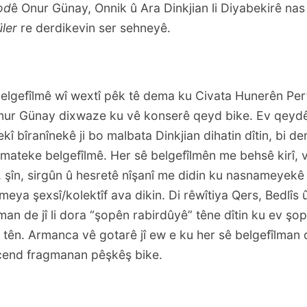
od
ê Onur Günay, Onnik û Ara Dinkjian li Diyabekirê nas d
ler
re derdikevin ser sehneyê.
 belgefîlmê wî wextî pêk tê dema ku Civata Hunerên Pe
Onur Günay dixwaze ku vê konserê qeyd bike. Ev qeydê
î bîranînekê ji bo malbata Dinkjian dihatin dîtin, bi d
mateke belgefîlmê. Her sê belgefîlmên me behsê kirî, v
şîn, sirgûn û hesretê nîşanî me didin ku nasnameyekê d
eya şexsî/kolektîf ava dikin. Di rêwîtiya Qers, Bedlîs 
lman de jî li dora “şopên rabirdûyê” têne dîtin ku ev şop 
tên. Armanca vê gotarê jî ew e ku her sê belgefîlman 
çend fragmanan pêşkêş bike.