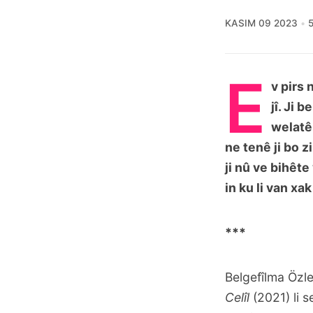
KASIM 09 2023
E
v pirs 
jî. Ji 
welatê 
ne tenê ji bo z
ji nû ve bihêt
in ku li van xa
***
Belgefîlma Özle
Celîl
(2021) li 