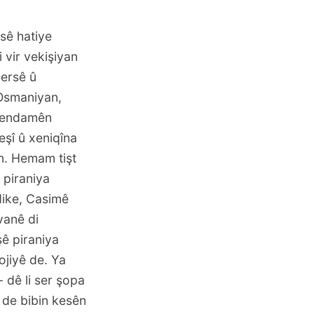
rsê hatiye
 vir vekişiyan
ersê û
 Osmaniyan,
k endamên
eşî û xeniqîna
in. Hemam tişt
- piraniya
 dike, Casimê
vanê di
ê piraniya
ojiyê de. Ya
- dê li ser şopa
 de bibin kesên