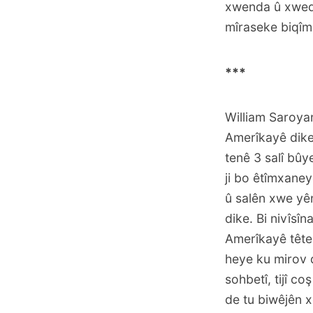
xwenda û xwedî
mîraseke biqîm
***
William Saroyan
Amerîkayê dike
tenê 3 salî bûye
ji bo êtîmxane
û salên xwe yê
dike. Bi nivîsî
Amerîkayê tête
heye ku mirov 
sohbetî, tijî co
de tu biwêjên x