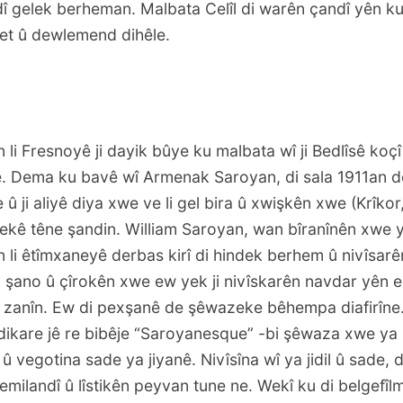
 gelek berheman. Malbata Celîl di warên çandî yên ku
et û dewlemend dihêle.
 li Fresnoyê ji dayik bûye ku malbata wî ji Bedlîsê koçî 
. Dema ku bavê wî Armenak Saroyan, di sala 1911an d
 û ji aliyê diya xwe ve li gel bira û xwişkên xwe (Krîko
yekê têne şandin. William Saroyan, wan bîranînên xwe 
n li êtîmxaneyê derbas kirî di hindek berhem û nivîsar
na şano û çîrokên xwe ew yek ji nivîskarên navdar yên 
 zanîn. Ew di pexşanê de şêwazeke bêhempa diafirîn
dikare jê re bibêje “Saroyanesque” -bi şêwaza xwe ya 
ş û vegotina sade ya jiyanê. Nivîsîna wî ya jidil û sade,
emilandî û lîstikên peyvan tune ne. Wekî ku di belgefîlmê