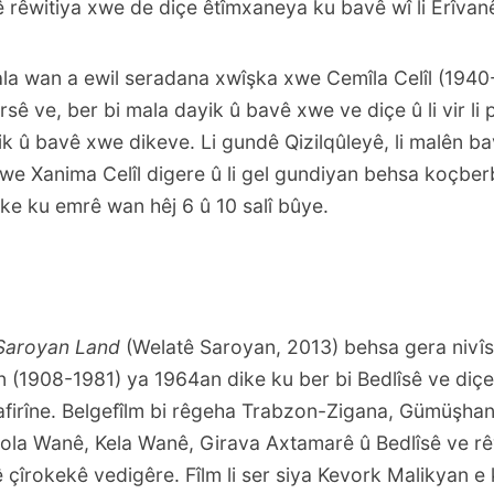
 vê rêwitiya xwe de diçe êtîmxaneya ku bavê wî li Êrîvan
mala wan a ewil seradana xwîşka xwe Cemîla Celîl (1940-)
rsê ve, ber bi mala dayik û bavê xwe ve diçe û li vir li
ik û bavê xwe dikeve. Li gundê Qizilqûleyê, li malên 
 xwe Xanima Celîl digere û li gel gundiyan behsa koçbe
ke ku emrê wan hêj 6 û 10 salî bûye.
Saroyan Land
(Welatê Saroyan, 2013) behsa gera nivî
 (1908-1981) ya 1964an dike ku ber bi Bedlîsê ve diçe
iafirîne. Belgefîlm bi rêgeha Trabzon-Zigana, Gümüşha
 Gola Wanê, Kela Wanê, Girava Axtamarê û Bedlîsê ve r
 çîrokekê vedigêre. Fîlm li ser siya Kevork Malikyan e