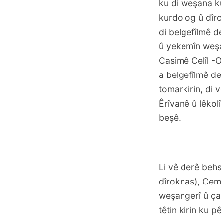
ku di weşana ku
kurdolog û dîro
di belgefîlmê d
û yekemîn weşa
Casimê Celîl -O
a belgefîlmê de
tomarkirin, di 
Êrîvanê û lêkol
beşê.
Li vê derê behs
dîroknas), Cemî
weşangerî û çan
têtin kirin ku 