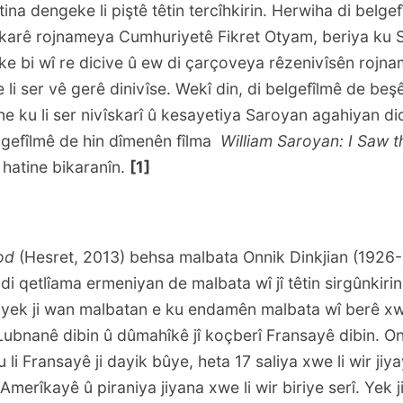
tina dengeke li piştê têtin tercîhkirin. Herwiha di belge
skarê rojnameya Cumhuriyetê Fikret Otyam, beriya ku 
ke bi wî re dicive û ew di çarçoveya rêzenivîsên rojn
li ser vê gerê dinivîse. Wekî din, di belgefîlmê de beş
ne ku li ser nivîskarî û kesayetiya Saroyan agahiyan did
lgefîlmê de hin dîmenên fîlma
William Saroyan: I Saw 
 hatine bikaranîn.
[1]
od
(Hesret, 2013) behsa malbata Onnik Dinkjian (1926-)
i qetlîama ermeniyan de malbata wî jî têtin sirgûnkirin û
, yek ji wan malbatan e ku endamên malbata wî berê xw
Lubnanê dibin û dûmahîkê jî koçberî Fransayê dibin. On
li Fransayê ji dayik bûye, heta 17 saliya xwe li wir jiyay
merîkayê û piraniya jiyana xwe li wir biriye serî. Yek 