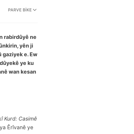
PARVE BIKE
ên rabirdûyê ne
ûnkirin, yên ji
û gaziyek e. Ew
irdûyekê ye ku
 canê wan kesan
î Kurd: Casimê
oya Êrîvanê ye