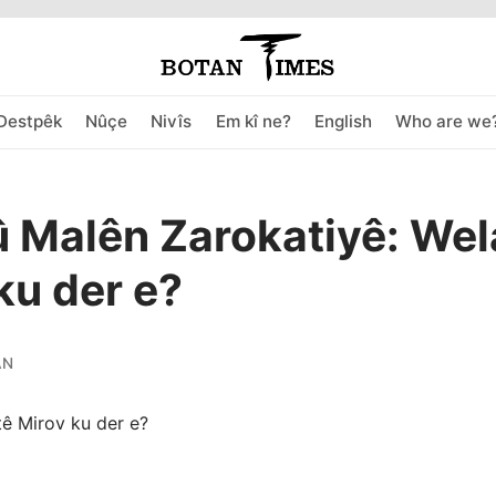
Destpêk
Nûçe
Nivîs
Em kî ne?
English
Who are we
û Malên Zarokatiyê: Wel
ku der e?
AN