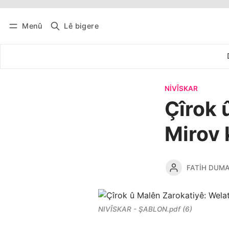
Menû
Lê bigere
Têkevê
Bûltena belaş bistîne
NIVÎSKAR
Çîrok 
Mirov 
FATIH DUM
NIVÎSKAR - ŞABLON.pdf (6)