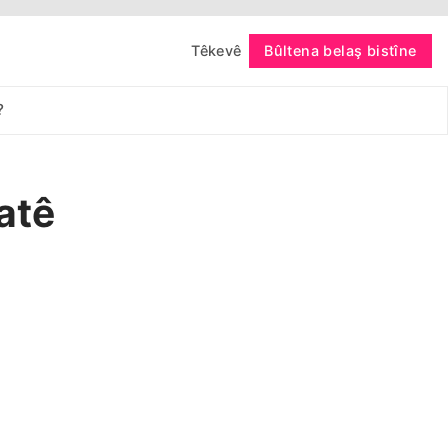
Têkevê
Bûltena belaş bistîne
bişopîne
?
atê