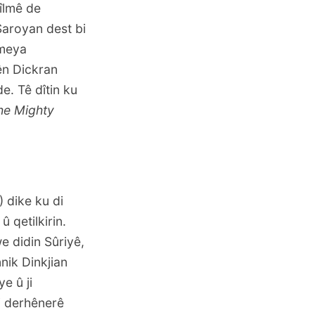
fîlmê de
Saroyan dest bi
ameya
ên Dickran
e. Tê dîtin ku
the Mighty
 dike ku di
 qetilkirin.
e didin Sûriyê,
nik Dinkjian
e û ji
ji derhênerê