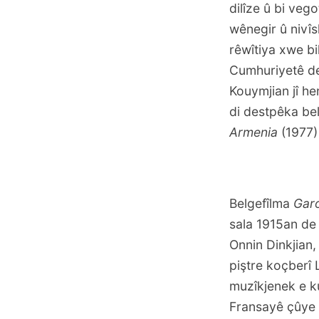
dilîze û bi vego
wênegir û nivî
rêwîtiya xwe bi
Cumhuriyetê de 
Kouymjian jî he
di destpêka be
Armenia
(1977)
Belgefîlma
Gar
sala 1915an de d
Onnin Dinkjian
piştre koçberî 
muzîkjenek e ku 
Fransayê çûye A