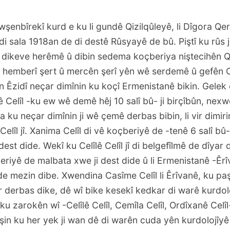
wşenbîrekî kurd e ku li gundê Qizilqûleyê, li Dîgora Qe
di sala 1918an de di destê Rûsyayê de bû. Piştî ku rûs ji
 dikeve herêmê û dibin sedema koçberiya niştecihên Q
i hemberî şert û mercên şerî yên wê serdemê û gefên
n Êzidî neçar dimînin ku koçî Ermenistanê bikin. Gele
Celîl -ku ew wê demê hêj 10 salî bû- ji birçîbûn, nexw
a ku neçar dimînin ji wê çemê derbas bibin, li vir dimir
elîl jî. Xanima Celîl di vê koçberiyê de -tenê 6 salî bû
dest dide. Wekî ku Celîlê Celîl jî di belgefîlmê de dîyar
beriyê de malbata xwe ji dest dide û li Ermenistanê -Êrî
e mezin dibe. Xwendina Casîme Celîl li Êrîvanê, ku paş
ir derbas dike, dê wî bike kesekî kedkar di warê kurdol
e ku zarokên wî -Celîlê Celîl, Cemîla Celîl, Ordîxanê Celîl
in ku her yek ji wan dê di warên cuda yên kurdolojîyê