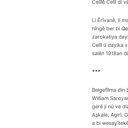
Celîlê Celîl di
Li Êrîvanê, li 
hîngê ber bi Qe
zarokatiya day
Celîl û dayika
salên 1918an di
***
Belgefîlma din
William Saroyan
gerê ji nû ve d
Aşkale, Agirî,
a bi wesayîtekê