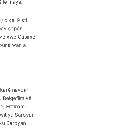
ê lê maye.
 dike. Piştî
 pey şopên
bavê xwe Casimê
rbûna wan a
skarê navdar
. Belgefîlm vê
ne, Erzirom-
êwîtiya Saroyan
 ku Saroyan