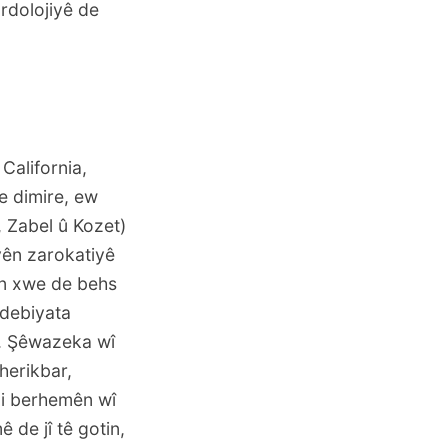
rdolojiyê de
California,
e dimire, ew
r, Zabel û Kozet)
yên zarokatiyê
ên xwe de behs
edebiyata
e. Şêwazeka wî
herikbar,
 di berhemên wî
 de jî tê gotin,