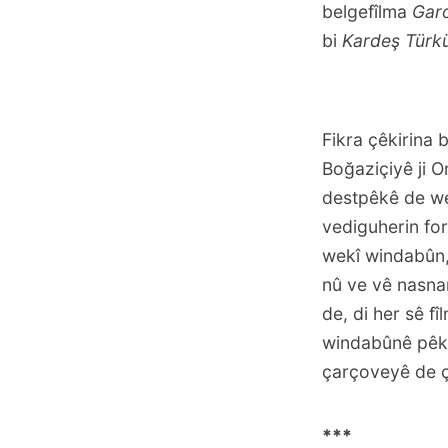
belgefîlma
Gar
bi
Kardeş Türkü
Fikra çêkirina
Boğaziçiyê ji 
destpêkê de wek
vediguherin for
wekî windabûn, 
nû ve vê nasnam
de, di her sê fî
windabûnê pêk 
çarçoveyê de 
***