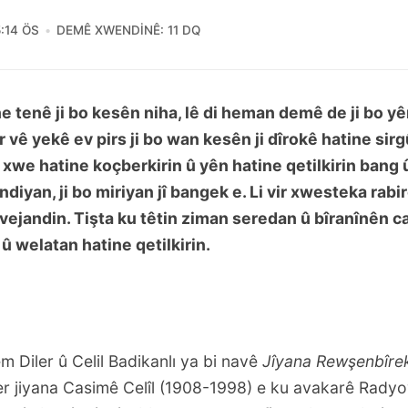
5:14 ÖS
DEMÊ XWENDINÊ: 11 DQ
ne tenê ji bo kesên niha, lê di heman demê de ji bo y
ber vê yekê ev pirs ji bo wan kesên ji dîrokê hatine sirg
xwe hatine koçberkirin û yên hatine qetilkirin bang 
indiyan, ji bo miriyan jî bangek e. Li vir xwesteka rab
e vejandin. Tişta ku têtin ziman seredan û bîranînên
k û welatan hatine qetilkirin.
m Diler û Celil Badikanlı ya bi navê
Jîyana Rewşenbîrek
ser jiyana Casimê Celîl (1908-1998) e ku avakarê Rady