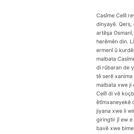
Casîme Celîl re
dinyayê. Qers, 
artêşa Osmanî,
herêmên din. L
ermenî û kurdê
malbata Casîmê 
di rûbaran de y
tê serê xanima C
malbata xwe ji 
Celîl di vê koç
êtîmxaneyekê d
jiyana xwe li w
giringtir jî ew 
bavê xwe bimeş