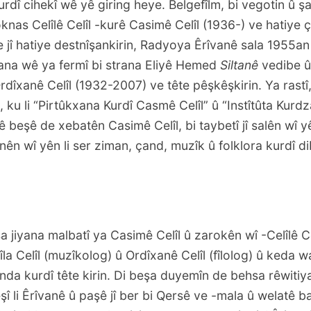
rdî cihekî wê yê giring heye. Belgefîlm, bi vegotin û ş
knas Celîlê Celîl -kurê Casimê Celîl (1936-) ve hatiye ç
e jî hatiye destnîşankirin, Radyoya Êrîvanê sala 1955an
na wê ya fermî bi strana Eliyê Hemed
Siltanê
vedibe û 
rdîxanê Celîl (1932-2007) ve tête pêşkêşkirin. Ya rast
, ku li “Pirtûkxana Kurdî Casmê Celîl” û “Instîtûta Kurd
vê beşê de xebatên Casimê Celîl, bi taybetî jî salên wî 
înên wî yên li ser ziman, çand, muzîk û folklora kurdî d
a jiyana malbatî ya Casimê Celîl û zarokên wî -Celîlê Ce
la Celîl (muzîkolog) û Ordîxanê Celîl (fîlolog) û keda wa
da kurdî tête kirin. Di beşa duyemîn de behsa rêwitiya 
pêşî li Êrîvanê û paşê jî ber bi Qersê ve -mala û welatê 