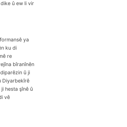
ike û ew li vir
rformansê ya
n ku di
emê re
ejîna bîranînên
iparêzin û ji
û Diyarbekîrê
ji hesta şînê û
di vê