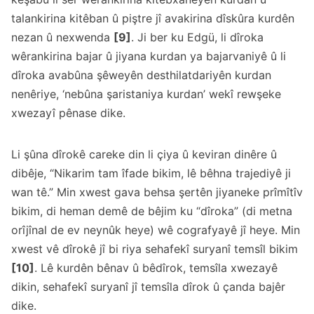
talankirina kitêban û piştre jî avakirina dîskûra kurdên
nezan û nexwenda
[9]
. Ji ber ku Edgü, li dîroka
wêrankirina bajar û jiyana kurdan ya bajarvaniyê û li
dîroka avabûna şêweyên desthilatdariyên kurdan
nenêriye, ‘nebûna şaristaniya kurdan’ wekî rewşeke
xwezayî pênase dike.
Li şûna dîrokê careke din li çiya û keviran dinêre û
dibêje, “Nikarim tam îfade bikim, lê bêhna trajediyê ji
wan tê.” Min xwest gava behsa şertên jiyaneke prîmîtîv
bikim, di heman demê de bêjim ku “dîroka” (di metna
orîjînal de ev neynûk heye) wê cografyayê jî heye. Min
xwest vê dîrokê jî bi riya sehafekî suryanî temsîl bikim
[10]
. Lê kurdên bênav û bêdîrok, temsîla xwezayê
dikin, sehafekî suryanî jî temsîla dîrok û çanda bajêr
dike.