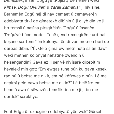
Demsalek
, li ser ‘Doğu’yê (Rojilat) berhemên wekî
Kimse,
Doğu Öyküleri
û
Yaralı Zamanlar
jî nivîsîne.
Berhemên Edgü hêj di nav cemaet û cemawerên
edebiyata tirkî de qîmetekê dibînin û ji aliyê din ve ji
bo temsîl û nasîna pirsgirêkên ‘Doğu’ û însanên
‘Doğu’yê bûne model. Tenê çend rexnegirên kurd bal
kêşane ser temsîlên kolonyal ên di van metnên borî de
derbas dibin.
[1]
. Gelo çima ew metn heta salên dawî
wekî metnên kolonyal nehatine xwendin û
helsengandin? Gava ez li ser vê nivîsarê dixebitîm
hevalekî min got: “Em ewqas tune bûn ku gava kesek
radibû û behsa me dikir, em pê kêfxweş dibûn. Lê me
nepirsî gelo çawa behsa me dikin?” Lê belê îro em
hene û awa û şêwazên temsîlkirina me jî ji bo me
derdekî serekî ye.
Ferit Edgü û rexnegirên edebiyatê yên wekî Gürsel