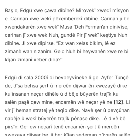
Baş e, Edgü xwe çawa dibîne? Mirovekî xwedî mîsyon
e. Carinan xwe wekî pêxemberekî dibîne. Carinan ji bo
xwendakarên xwe wekî Musa ‘Deh Ferman’an dinivîse,
carinan jî xwe wek Nuh, gundê Pir jî wekî keştiya Nuh
dibîne. Ji xwe dipirse, “Ez wan xelas bikim, lê ez
zimanê wan nizanim. Gelo Nuh bi heywanên xwe re bi
kîjan zimanî xeber dida?”
Edgü di sala 2000î di hevpeyvîneke li gel Ayfer Tunçê
de, dîsa behsa şert û mercên dijwar ên xwezayê dike
ku însanan neçar dihêle û dibêje bûyerên trajîk ku
salên paşê qewimîne, encamên wê neçariyê ne
[12]
. Li
vir jî heman stratejiyê teqîp dike. Navê şer û pevçûnan
nabêje û wekî bûyerên trajîk pênase dike. Lê divê bê
pirsîn: Ger ew neçarî tenê encamên şert û mercên
xwezaya dijwar be, ji ber kîjan sedeman bûyerên salên