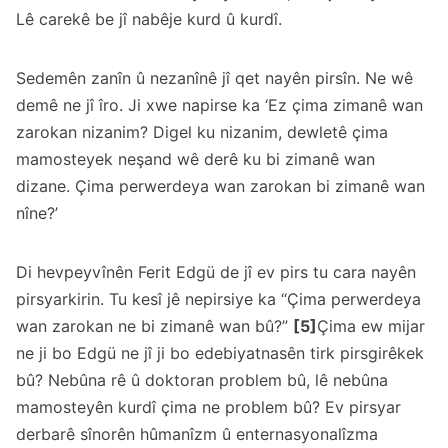
Lê carekê be jî nabêje kurd û kurdî.
Sedemên zanîn û nezanînê jî qet nayên pirsîn. Ne wê
demê ne jî îro. Ji xwe napirse ka ‘Ez çima zimanê wan
zarokan nizanim? Digel ku nizanim, dewletê çima
mamosteyek neşand wê derê ku bi zimanê wan
dizane. Çima perwerdeya wan zarokan bi zimanê wan
nîne?’
Di hevpeyvînên Ferit Edgü de jî ev pirs tu cara nayên
pirsyarkirin. Tu kesî jê nepirsiye ka “Çima perwerdeya
wan zarokan ne bi zimanê wan bû?”
[5]
Çima ew mijar
ne ji bo Edgü ne jî ji bo edebiyatnasên tirk pirsgirêkek
bû? Nebûna rê û doktoran problem bû, lê nebûna
mamosteyên kurdî çima ne problem bû? Ev pirsyar
derbarê sînorên hûmanîzm û enternasyonalîzma