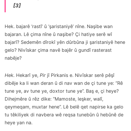
[3]
Hek. bajarê ‘rastî’ û ‘şaristaniyê’ nîne. Naşibe wan
bajaran. Lê çima nîne û naşibe? Çi hatiye serê wî
bajarî? Sedemên dîrokî yên dûrbûna ji şaristaniyê hene
gelo? Nivîskar çima navê bajêr û gundî rasterast
nabêje?
Hek.
Hekarî ye,
Pir
jî Pirkanis e. Nivîskar serê pêşî
dibêje ka li wan deran û di nav wan de çi tune ye: “Rê
tune ye, av tune ye, doxtor tune ye”. Baş e, çi heye?
Dihejmêre û rêz dike: “Mamoste, leşker, walî,
qeymeqam, muxtar hene”. Lê belê qet napirse ka gelo
tu têkiliyek di navbera wê reqsa tunebûn û hebûnê de
heye yan na.