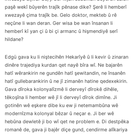
paşê wekî bûyerên trajîk pênase dike? Şerê li hemberî
xwezayê çima trajîk be. Gelo doktor, mekteb û rê
neçûne li wan deran. Ger wisa be wan însanan li
hemberî kî yan çi û bi çi armanc û hişmendiyê serî
hildane?
Edgü gava ku li niştecihên Hekarîyê û li kevir û zinaran
dinêre trajediya kurdan qet nayê bîra wî. Ne bajarên
hatî wêrankirin ne gundên hatî şewitandin, ne însanên
hatî gullebarankirin û ne jî zimanên hatine qedexekirin.
Gava dîroka kolonyalîzmê li derveyî dîrokê dihêle,
têkoşîna li hember wê jî li derveyî dîrok dimîne. Ji
gotinên wê eşkere dibe ku ew ji netemambûna wê
modernîzma kolonyal bêzar û neçar e. Ji ber wê
hebûna dewletê ji bo wî qet ne problem e. Di destpêka
romanê de, gava ji bajêr diçe gund, cendirme alîkariya