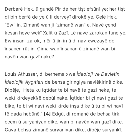
Derbarê Hek. û gundê Pir de her tişt efsûnî ye; her tişt
di bin berfê de ye û li derveyî dîrokê ye. Gelê Hek.
“Ew” in. Zimanê wan jî “zimanê wan” e. Navê çend
kesan heye wekî Xalit û Zazî. Lê navê zarokan tune ye.
Ew însan, zarok, mêr û jin in û di nav xwezayê de
însanên rût in. Çima wan însanan û zimanê wan bi
navên wan gazî nake?
Louis Athusser, di berhema xwe
İdeoloji ve Devletin
İdeolojik Aygıtları
de behsa giringiya navlêkirinê dike.
Dibêje, “Heta ku îqtîdar te bi navê te gazî neke, te
wekî kirdeyekî/ê qebûl nake. Îqtîdar bi çi navî gazî te
bike, te bi wî navî wekî kirde înşa dike û tu bi wî navî
tê qada hebûnê.”
[4]
Edgü, di romanê de behsa tirk,
ecem û suryaniyan dike, wan bi navên wan gazî dike.
Gava behsa zimanê suryaniyan dike, dibêje suryankî.