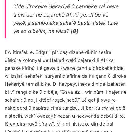
bide dîrokeke Hekarîyê û çandeke wê heye
û ew der ne bajarekê Afrikî ye. Ji bo vê
yekê, ji semboleke sahafê baştir tiştek tune
ye ez dibêjim, ne wisa?
[8]
Ew îtirafek e. Edgü jî pir baş dizane di bin tesîra
dîskûra kolonyal de Hekarî wekî bajarekî li Afrîka
pênase kiribû. Lê gava bixwaze çand û dîrokekê bide
wî bajarî sehafekî suryanî diafirîne da ku çand û dîroka
Hekarîyê temsîl bike. Di hevpeyvîneke din de îzehetên
bi vî rengî dike û dibêje, “Gava ez li wir bûm li bajêr ne
sehafek û ne jî kitêbfiroşek hebû.” Lê qet ji xwe re
nake derd û napirse çima tunebû. Ji ber ku ew wî gelê
niştecih, wekî xwezayê nezan û nexwenda qebûl dike,
lê ev pirs nayê bîra wî. Min di nivîseke din de bal
kêşabû li ser wêrankirina kitêbxaneyên kurdan û