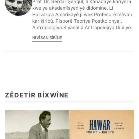
Prof. Dr. Serdar Şengul, li Kanadayê karîyera
xwe ya akademîsyeniyê didomîne. Li
Harvard'a Amerîkayê jî wek Profesorê mêvan
kar kiribû. Pisporê Teorîya Postkolonyal,
Antropolojîya Sîyasal û Antropolojiya Dînî ye.
NIVÎSAN BIBÎNE
ZÊDETIR BIXWÎNE