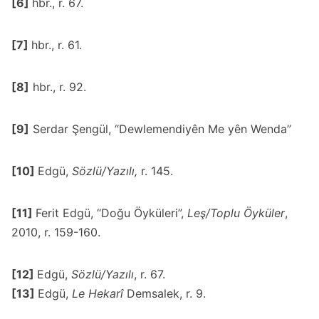
[6]
hbr., r. 67.
[7]
hbr., r. 61.
[8]
hbr., r. 92.
[9]
Serdar Şengül, “
Dewlemendiyên Me yên Wenda
”
[10]
Edgü,
Sözlü/Yazılı,
r. 145.
[11]
Ferit Edgü, “Doğu Öyküleri”,
Leş/Toplu Öyküler
,
2010, r. 159-160.
[12]
Edgü,
Sözlü/Yazılı
, r. 67.
[13]
Edgü,
Le Hekarî
Demsalek, r. 9.