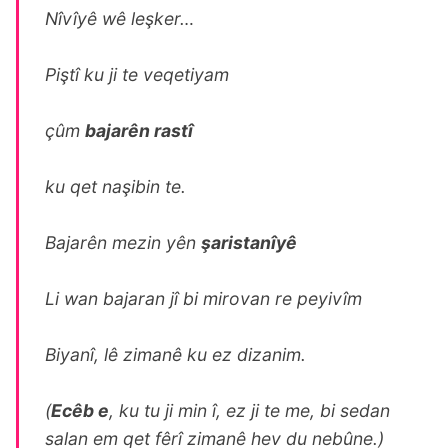
Nîvîyê wê leşker…
Piştî ku ji te veqetiyam
çûm
bajarên rastî
ku qet naşibin te.
Bajarên mezin yên
şaristanîyê
Li wan bajaran jî bi mirovan re peyivîm
Biyanî, lê zimanê ku ez dizanim.
(
Ecêb e
, ku tu ji min î, ez ji te me, bi sedan
salan em qet fêrî zimanê hev du nebûne.)