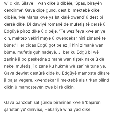
wî dikin. Silavê li wan dike û dibêje, ‘Spas, birayên
cendirme’. Gava diçe gund, dest bi mektebê dike,
dibêje, ‘Me Marşa xwe ya İstiklalê xwend’ û dest bi
dersê dike. Di dawiyê romanê de mufetiş tê dersê û
Edgüyê pîroz dike û dibêje, “Te wezîfeya xwe aniye
cih, mekteb vekirî maye û xwendekar hînî zimanê te
bûne.” Her çiqas Edgü gotibe ez jî hînî zimanê wan
bûme, mufetiş guh nadeyê. Ji ber ku Edgü bi wê
zanînê ji bo peşketina zimanê wan tiştek nake û dê
neke, mufetiş jî dizane ku hukmê wê zanînê tune ye.
Gava dewlet destûrê dide ku Edgüyê mamoste dikare
ji bajar vegere, xwendekar li mektebê ala tirkan bilind
dikin û mamosteyên xwe bi rê dikin.
Gava panzdeh sal şûnde bîranînên xwe li ‘bajarên
şaristaniyê’ dinivîse, Hekarîyê wiha yad dike: