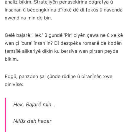
analîz bikim. Stratejiyên pênasekirina cografya û
însanan û bêdengkirina dîrokê dê di fokûs û navenda
xwendina min de bin.
Gelê bajarê ‘Hek.’ û gundê ‘Pir.’ ciyên çawa ne û xelkê
wan çi ‘cure’ însan in? Di destpêka romanê de kodên
temsîlê alikariyê dikin ku bersiva wan pirsan peyda
bikim.
Edgü, panzdeh şal şûnde rûdine û bîranînên xwe
dinivîse:
Hek. Bajarê min…
Nifûs deh hezar