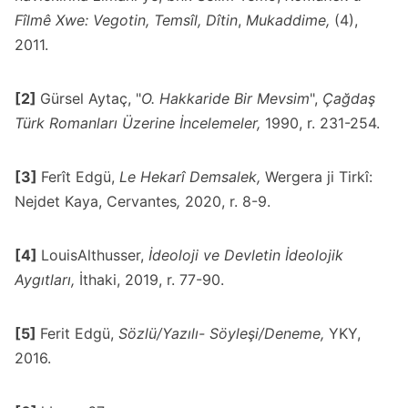
Fîlmê Xwe: Vegotin, Temsîl, Dîtin
,
Mukaddime,
(4),
2011.
[2]
Gürsel Aytaç, "
O. Hakkaride Bir Mevsim
",
Çağdaş
Türk Romanları Üzerine İncelemeler,
1990, r. 231-254.
[3]
Ferît Edgü,
Le Hekarî Demsalek,
Wergera ji Tirkî:
Nejdet Kaya, Cervantes
,
2020, r. 8-9.
[4]
LouisAlthusser,
İdeoloji ve Devletin İdeolojik
Aygıtları,
İthaki, 2019, r. 77-90.
[5]
Ferit Edgü,
Sözlü/Yazılı- Söyleşi/Deneme,
YKY,
2016.