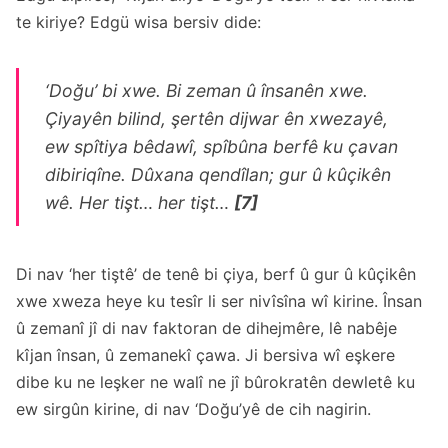
te kiriye? Edgü wisa bersiv dide:
‘Doğu’ bi xwe. Bi zeman û însanên xwe.
Çiyayên bilind, şertên dijwar ên xwezayê,
ew spîtiya bêdawî, spîbûna berfê ku çavan
dibiriqîne. Dûxana qendîlan; gur û kûçikên
wê. Her tişt… her tişt…
[7]
Di nav ‘her tiştê’ de tenê bi çiya, berf û gur û kûçikên
xwe xweza heye ku tesîr li ser nivîsîna wî kirine. Însan
û zemanî jî di nav faktoran de dihejmêre, lê nabêje
kîjan însan, û zemanekî çawa. Ji bersiva wî eşkere
dibe ku ne leşker ne walî ne jî bûrokratên dewletê ku
ew sirgûn kirine, di nav ‘Doğu’yê de cih nagirin.