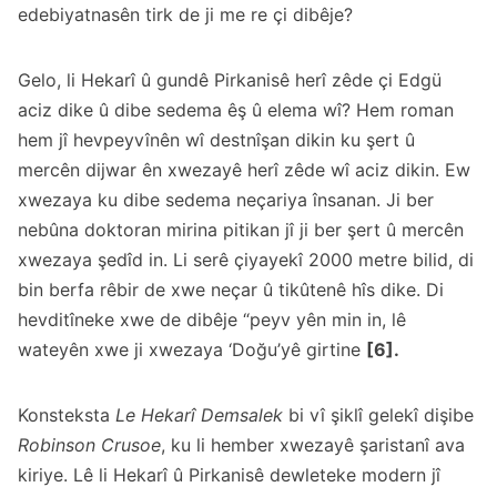
edebiyatnasên tirk de ji me re çi dibêje?
Gelo, li Hekarî û gundê Pirkanisê herî zêde çi Edgü
aciz dike û dibe sedema êş û elema wî? Hem roman
hem jî hevpeyvînên wî destnîşan dikin ku şert û
mercên dijwar ên xwezayê herî zêde wî aciz dikin. Ew
xwezaya ku dibe sedema neçariya însanan. Ji ber
nebûna doktoran mirina pitikan jî ji ber şert û mercên
xwezaya şedîd in. Li serê çiyayekî 2000 metre bilid, di
bin berfa rêbir de xwe neçar û tikûtenê hîs dike. Di
hevditîneke xwe de dibêje “peyv yên min in, lê
wateyên xwe ji xwezaya ‘Doğu’yê girtine
[6].
Konsteksta
Le Hekarî Demsalek
bi vî şiklî gelekî dişibe
Robinson Crusoe
, ku li hember xwezayê şaristanî ava
kiriye. Lê li Hekarî û Pirkanisê dewleteke modern jî