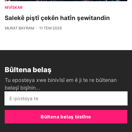
NIVÎSKAR
Salekê piştî çekên hatîn şewitandin
MURAT BAYRAM
11 TEM 2026
Bûltena belaş
Tu eposteya xwe binivîsî em ê ji te re bûltenan
belaşî bişînin...
Bûltena belaş bistîne