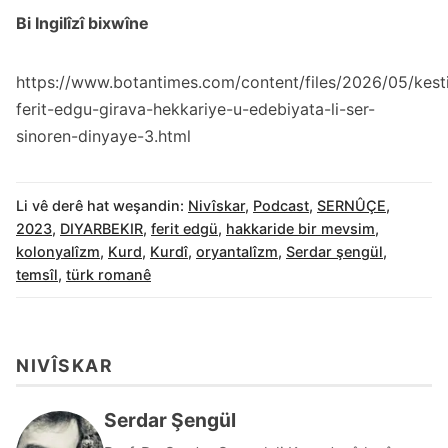
Bi Ingilîzî bixwîne
https://www.botantimes.com/content/files/2026/05/kest
ferit-edgu-girava-hekkariye-u-edebiyata-li-ser-
sinoren-dinyaye-3.html
Li vê derê hat weşandin:
Nivîskar
,
Podcast
,
SERNÛÇE
,
2023
,
DIYARBEKIR
,
ferit edgü
,
hakkaride bir mevsim
,
kolonyalîzm
,
Kurd
,
Kurdî
,
oryantalîzm
,
Serdar şengül
,
temsîl
,
türk romanê
NIVÎSKAR
Serdar Şengül