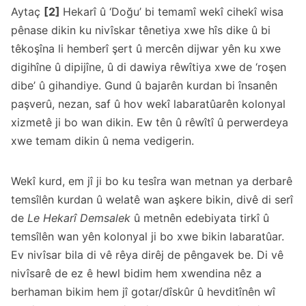
Aytaç
[2]
Hekarî û ‘Doğu’ bi temamî wekî cihekî wisa
pênase dikin ku nivîskar tênetiya xwe hîs dike û bi
têkoşîna li hemberî şert û mercên dijwar yên ku xwe
digihîne û dipijîne, û di dawiya rêwîtiya xwe de ‘roşen
dibe’ û gihandiye. Gund û bajarên kurdan bi însanên
paşverû, nezan, saf û hov wekî labaratûarên kolonyal
xizmetê ji bo wan dikin. Ew tên û rêwîtî û perwerdeya
xwe temam dikin û nema vedigerin.
Wekî kurd, em jî ji bo ku tesîra wan metnan ya derbarê
temsîlên kurdan û welatê wan aşkere bikin, divê di serî
de
Le Hekarî Demsalek
û metnên edebiyata tirkî û
temsîlên wan yên kolonyal ji bo xwe bikin labaratûar.
Ev nivîsar bila di vê rêya dirêj de pêngavek be. Di vê
nivîsarê de ez ê hewl bidim hem xwendina nêz a
berhaman bikim hem jî gotar/dîskûr û hevditînên wî