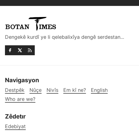
Dengekê kurdî ye li qelebalixîya dengê serdestan...
Navigasyon
Destpêk
Nûçe
Nivîs
Em kî ne?
English
Who are we?
Zêdetır
Edebiyat