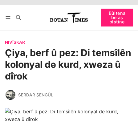
Bûltena
bişopîne
belaş
Têkevê
Bûltena belaş bistîne
bistîne
NIVÎSKAR
Çiya, berf û pez: Di temsîlên
kolonyal de kurd, xweza û
dîrok
SERDAR ŞENGÜL