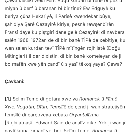
Çawa kesekî wekî Ferit Edgü kurdan bi tenê bi pez û
miyan û berf û baranan bi bîr tîne? Ew Edgüyê ku
beriya çûna Hekarîyê, li Parîsê xwendekar bûye,
şahidiya Şerê Cezayirê kiriye, pesnê rewşenbîrên
Fransî daye ku piştgirî dane gelê Cezayirê; di navbera
salên 1968-1972an de di bin banê TÎPê de xebitiye, ku
wan salan kurdan tevî TÎPê mîtîngên rojhilatê (Doğu
Mitingleri) li dar dixistin, di bin banê komeleyan de ji
bo mafên xwe yên çandî û siyasî têkoşiyaye? Çawa?
Çavkanî:
[1]
Selim Temo di gotara xwe ya
Romanek û Fîlmê
Xwe: Vegotin, Dîtin, Temsîl
ê de çend ji wan stratejiyên
temsîlê di çarçoveya xebata
Oryantalîzm
a
[Rojhilatnasî] Edward Said de analîz dike. Yek ji wan jî
navlêkirina zimanî ye, bnr. Selîm Temo,
Romanek û