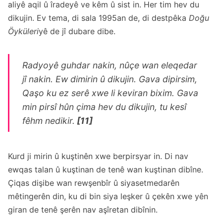
aliyê aqil û îradeyê ve kêm û sist in. Her tim hev du
dikujin. Ev tema, di sala 1995an de, di destpêka
Doğu
Öyküleri
yê de jî dubare dibe.
Radyoyê guhdar nakin, nûçe wan eleqedar
jî nakin. Ew dimirin û dikujin. Gava dipirsim,
Qaşo ku ez serê xwe li keviran bixim. Gava
min pirsî hûn çima hev du dikujin, tu kesî
fêhm nedikir.
[11]
Kurd ji mirin û kuştinên xwe berpirsyar in. Di nav
ewqas talan û kuştinan de tenê wan kuştinan dibîne.
Çiqas dişibe wan rewşenbîr û siyasetmedarên
mêtingerên din, ku di bin siya leşker û çekên xwe yên
giran de tenê şerên nav aşîretan dibînin.