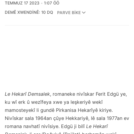
TEMMUZ 17 2023
1:07 ÖÖ
DEMÊ XWENDINÊ: 10 DQ
PARVE BIKE
Le Hekarî Demsalek
, romaneke nivîskar Ferit Edgü ye,
ku wî erk û wezîfeya xwe ya leşkeriyê wekî
mamosteyekî li gundê Pirkanisa Hekarîyê kiriye.
Nivîskar sala 1964an çûye Hekkariyê, lê sala 1977an ev
romana navhatî nivîsiye. Edgü ji bilî
Le Hekarî