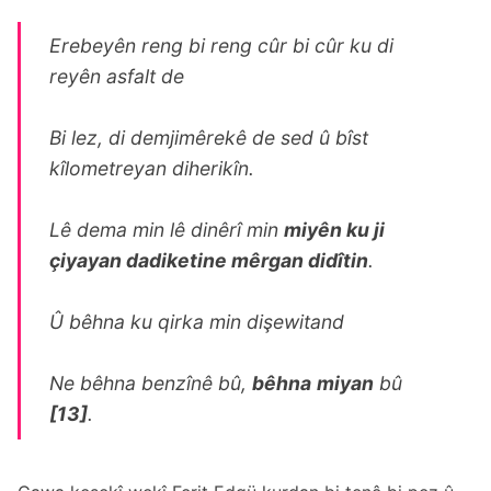
Erebeyên reng bi reng cûr bi cûr ku di
reyên asfalt de
Bi lez, di demjimêrekê de sed û bîst
kîlometreyan diherikîn.
Lê dema min lê dinêrî min
miyên ku ji
çiyayan dadiketine mêrgan didîtin
.
Û bêhna ku qirka min dişewitand
Ne bêhna benzînê bû,
bêhna
miyan
bû
[13]
.