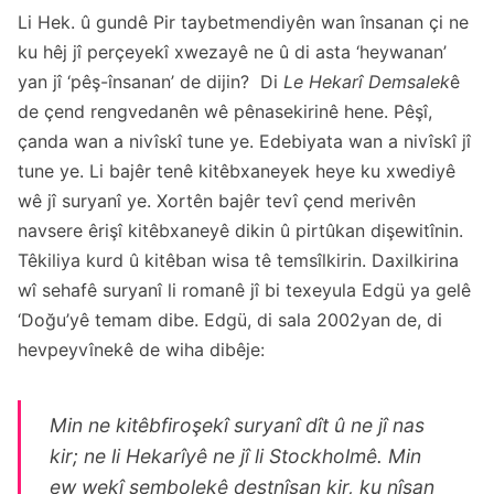
Li Hek. û gundê Pir taybetmendiyên wan însanan çi ne
ku hêj jî perçeyekî xwezayê ne û di asta ‘heywanan’
yan jî ‘pêş-însanan’ de dijin? Di
Le Hekarî Demsalek
ê
de çend rengvedanên wê pênasekirinê hene. Pêşî,
çanda wan a nivîskî tune ye. Edebiyata wan a nivîskî jî
tune ye. Li bajêr tenê kitêbxaneyek heye ku xwediyê
wê jî suryanî ye. Xortên bajêr tevî çend merivên
navsere êrişî kitêbxaneyê dikin û pirtûkan dişewitînin.
Têkiliya kurd û kitêban wisa tê temsîlkirin. Daxilkirina
wî sehafê suryanî li romanê jî bi texeyula Edgü ya gelê
‘Doğu’yê temam dibe. Edgü, di sala 2002yan de, di
hevpeyvînekê de wiha dibêje:
Min ne kitêbfiroşekî suryanî dît û ne jî nas
kir; ne li Hekarîyê ne jî li Stockholmê. Min
ew wekî sembolekê destnîşan kir, ku nîşan