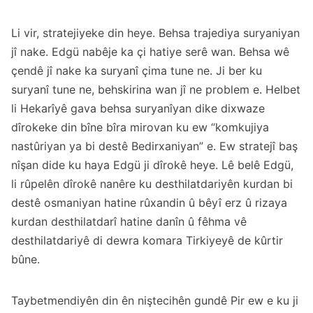
Li vir, stratejiyeke din heye. Behsa trajediya suryaniyan
jî nake. Edgü nabêje ka çi hatiye serê wan. Behsa wê
çendê jî nake ka suryanî çima tune ne. Ji ber ku
suryanî tune ne, behskirina wan jî ne problem e. Helbet
li Hekarîyê gava behsa suryanîyan dike dixwaze
dîrokeke din bîne bîra mirovan ku ew “komkujiya
nastûriyan ya bi destê Bedirxaniyan” e. Ew stratejî baş
nîşan dide ku haya Edgü ji dîrokê heye. Lê belê Edgü,
li rûpelên dîrokê nanêre ku desthilatdariyên kurdan bi
destê osmaniyan hatine rûxandin û bêyî erz û rizaya
kurdan desthilatdarî hatine danîn û fêhma vê
desthilatdariyê di dewra komara Tirkiyeyê de kûrtir
bûne.
Taybetmendiyên din ên niştecihên gundê Pir ew e ku ji