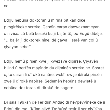
ne.
Edgü nebûna doktoran û mirina pitikan dike
pirsgirêkeke sereke. Çendîn caran daxwaznameyan
dinivîse. Lê belê kesekî ku ji bajêr tê, bo Edgü dibêje:
"Li bajêr jî doktorek nîne, dê çawa li serê van çol û
çiyayan hebe.”
Edgü hemû pirsên xwe ji xwezayê dipirse. Çiyayên
bilind û berfên mayînde du dijminên sereke ne. Sosret
e, tu caran li dîrokê nanêre, wekî rewşenbîrekî pirsên
xwe ji dîrokê napirse. Sedemên hebûna dewletê û
nebûna doktoran di dîrokê de nagere.
Di sala 1997an de Feridun Andaç di hevpeyvînekê de ji
Edgü dipirse, “Kîjan aliyê ‘Doğu’yê tesîr li ser nivîsîna