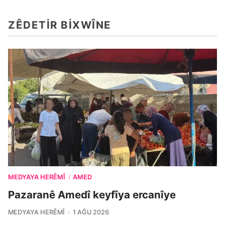
ZÊDETIR BIXWÎNE
MEDYAYA HERÊMÎ
AMED
/
Pazaranê Amedî keyfîya ercanîye
MEDYAYA HERÊMÎ
1 AĞU 2026