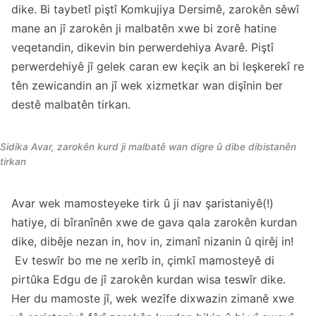
dike. Bi taybetî piştî Komkujiya Dersimê, zarokên sêwî
mane an jî zarokên ji malbatên xwe bi zorê hatine
veqetandin, dikevin bin perwerdehiya Avarê. Piştî
perwerdehiyê jî gelek caran ew keçik an bi leşkerekî re
tên zewicandin an jî wek xizmetkar wan dişînin ber
destê malbatên tirkan.
Sidika Avar, zarokên kurd ji malbatê wan digre û dibe dibistanên
tirkan
Avar wek mamosteyeke tirk û ji nav şaristaniyê(!)
hatiye, di bîranînên xwe de gava qala zarokên kurdan
dike, dibêje nezan in, hov in, zimanî nizanin û qirêj in!
Ev teswîr bo me ne xerîb in, çimkî mamosteyê di
pirtûka Edgu de jî zarokên kurdan wisa teswîr dike.
Her du mamoste jî, wek wezîfe dixwazin zimanê xwe