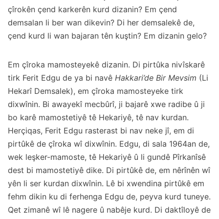
çîrokên çend karkerên kurd dizanin? Em çend
demsalan li ber wan dikevin? Di her demsalekê de,
çend kurd li wan bajaran tên kuştin? Em dizanin gelo?
Em çîroka mamosteyekê dizanin. Di pirtûka nivîskarê
tirk Ferit Edgu de ya bi navê
Hakkari’de Bir Mevsim
(Li
Hekarî Demsalek), em çîroka mamosteyeke tirk
dixwînin. Bi awayekî mecbûrî, ji bajarê xwe radibe û ji
bo karê mamostetiyê tê Hekariyê, tê nav kurdan.
Herçiqas, Ferit Edgu rasterast bi nav neke jî, em di
pirtûkê de çîroka wî dixwînin. Edgu, di sala 1964an de,
wek leşker-mamoste, tê Hekariyê û li gundê Pîrkanîsê
dest bi mamostetiyê dike. Di pirtûkê de, em nêrînên wî
yên li ser kurdan dixwînin. Lê bi xwendina pirtûkê em
fehm dikin ku di ferhenga Edgu de, peyva kurd tuneye.
Qet zimanê wî lê nagere û nabêje kurd. Di daktîloyê de