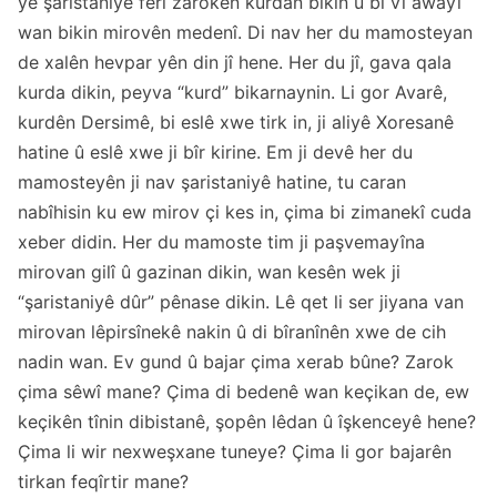
yê şaristaniyê fêrî zarokên kurdan bikin û bi vî awayî
wan bikin mirovên medenî. Di nav her du mamosteyan
de xalên hevpar yên din jî hene. Her du jî, gava qala
kurda dikin, peyva “kurd” bikarnaynin. Li gor Avarê,
kurdên Dersimê, bi eslê xwe tirk in, ji aliyê Xoresanê
hatine û eslê xwe ji bîr kirine. Em ji devê her du
mamosteyên ji nav şaristaniyê hatine, tu caran
nabîhisin ku ew mirov çi kes in, çima bi zimanekî cuda
xeber didin. Her du mamoste tim ji paşvemayîna
mirovan gilî û gazinan dikin, wan kesên wek ji
“şaristaniyê dûr” pênase dikin. Lê qet li ser jiyana van
mirovan lêpirsînekê nakin û di bîranînên xwe de cih
nadin wan. Ev gund û bajar çima xerab bûne? Zarok
çima sêwî mane? Çima di bedenê wan keçikan de, ew
keçikên tînin dibistanê, şopên lêdan û îşkenceyê hene?
Çima li wir nexweşxane tuneye? Çima li gor bajarên
tirkan feqîrtir mane?