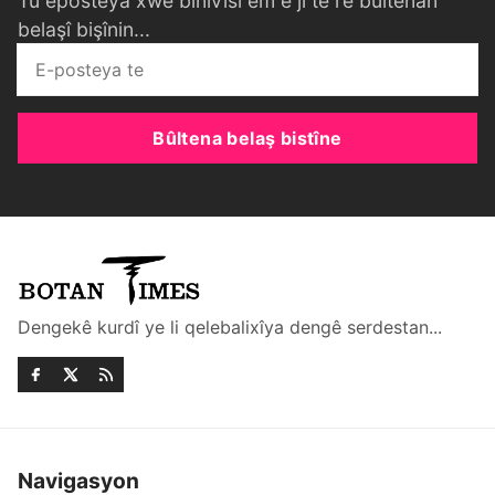
Tu eposteya xwe binivîsî em ê ji te re bûltenan
belaşî bişînin...
Bûltena belaş bistîne
Dengekê kurdî ye li qelebalixîya dengê serdestan...
Navigasyon