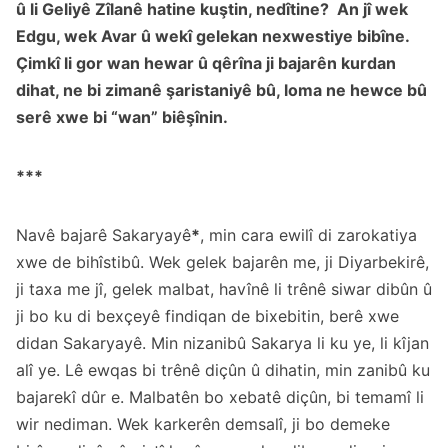
û li Geliyê Zîlanê hatine kuştin, nedîtine? An jî wek
Edgu, wek Avar û wekî gelekan nexwestiye bibîne.
Çimkî li gor wan hewar û qêrîna ji bajarên kurdan
dihat, ne bi zimanê şaristaniyê bû, loma ne hewce bû
serê xwe bi “wan” biêşînin.
***
Navê bajarê Sakaryayê
*
, min cara ewilî di zarokatiya
xwe de bihîstibû. Wek gelek bajarên me, ji Diyarbekirê,
ji taxa me jî, gelek malbat, havînê li trênê siwar dibûn û
ji bo ku di bexçeyê findiqan de bixebitin, berê xwe
didan Sakaryayê. Min nizanibû Sakarya li ku ye, li kîjan
alî ye. Lê ewqas bi trênê diçûn û dihatin, min zanibû ku
bajarekî dûr e. Malbatên bo xebatê diçûn, bi temamî li
wir nediman. Wek karkerên demsalî, ji bo demeke