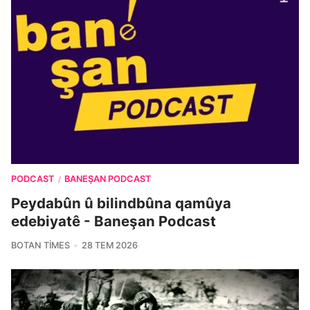
PODCAST
BANEŞAN PODCAST
/
Peydabûn û bilindbûna qamûya
edebiyatê - Baneşan Podcast
BOTAN TIMES
28 TEM 2026