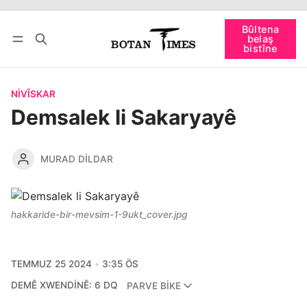
Têkevê
Bûltena belaş bistîne
Bûltena
belaş
bişopîne
bistîne
NIVÎSKAR
Demsalek li Sakaryayê
MURAD DILDAR
hakkaride-bir-mevsim-1-9ukt_cover.jpg
TEMMUZ 25 2024
3:35 ÖS
DEMÊ XWENDINÊ: 6 DQ
PARVE BIKE