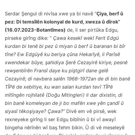
Serdar Şengul di nivîsa xwe ya bi navê
“
Çiya, berf û
pez: Di temsîlên kolonyal de kurd, xweza û dîrok”
(16.07.2023-Botantîmes)
de, li ser pirtûka Edgu,
pirseke girîng dike: “
Çawa kesekî wekî Ferit Edgü
kurdan bi tenê bi pez û miyan û berf û baranan bi bîr
tîne? Ew Edgüyê ku beriya çûna Hekarîyê, li Parîsê
xwendekar bûye, şahidiya Şerê Cezayirê kiriye, pesnê
rewşenbîrên Fransî daye ku piştgirî dane gelê
Cezayirê; di navbera salên 1968-1972an de di bin banê
TÎPê de xebitiye, ku wan salan kurdan tevî TÎPê
mîtîngên rojhilatê (Doğu Mitingleri) li dar dixistin, di
bin banê komeleyan de ji bo mafên xwe yên çandî û
siyasî têkoşiyaye? Çawa?”
Divê em vê pirsê, wek
rexneyeke girîng li ser Edgu bibînin û bi vî awayî
bingeha nêrînên wî baş fehm bikin. Û di vê meseleyê