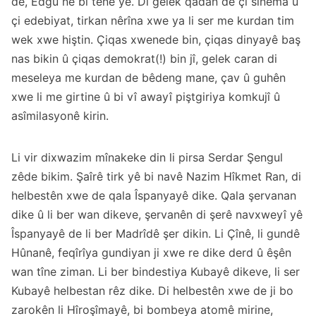
de, Edgu ne bi tenê ye. Di gelek qadan de çi sînema û
çi edebiyat, tirkan nêrîna xwe ya li ser me kurdan tim
wek xwe hiştin. Çiqas xwenede bin, çiqas dinyayê baş
nas bikin û çiqas demokrat(!) bin jî, gelek caran di
meseleya me kurdan de bêdeng mane, çav û guhên
xwe li me girtine û bi vî awayî piştgiriya komkujî û
asîmilasyonê kirin.
Li vir dixwazim mînakeke din li pirsa Serdar Şengul
zêde bikim. Şaîrê tirk yê bi navê Nazim Hîkmet Ran, di
helbestên xwe de qala Îspanyayê dike. Qala şervanan
dike û li ber wan dikeve, şervanên di şerê navxweyî yê
Îspanyayê de li ber Madrîdê şer dikin. Li Çînê, li gundê
Hûnanê, feqîrîya gundiyan ji xwe re dike derd û êşên
wan tîne ziman. Li ber bindestiya Kubayê dikeve, li ser
Kubayê helbestan rêz dike. Di helbestên xwe de ji bo
zarokên li Hîroşîmayê, bi bombeya atomê mirine,