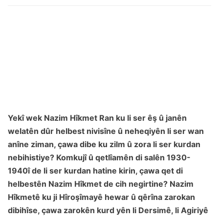
Yekî wek Nazim Hîkmet Ran ku li ser êş û janên
welatên dûr helbest nivisîne û neheqiyên li ser wan
anîne ziman, çawa dibe ku zilm û zora li ser kurdan
nebihistiye? Komkujî û qetlîamên di salên 1930-
1940î de li ser kurdan hatine kirin, çawa qet di
helbestên Nazim Hîkmet de cih negirtine? Nazim
Hîkmetê ku ji Hîroşîmayê hewar û qêrîna zarokan
dibihîse, çawa zarokên kurd yên li Dersimê, li Agiriyê