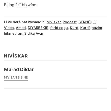
Bi Ingilîzî bixwîne
Li vê derê hat weşandin:
Nivîskar
,
Podcast
,
SERNÛÇE
,
Vîdeo
,
Amed
,
DIYARBEKIR
,
ferid edgu
,
Kurd
,
Kurdî
,
nazim
hikmet ran
,
Sidika Avar
NIVÎSKAR
Murad Dildar
NIVÎSAN BIBÎNE