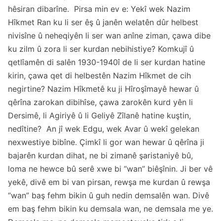
hêsiran dibarîne. Pirsa min ev e: Yekî wek Nazim
Hîkmet Ran ku li ser êş û janên welatên dûr helbest
nivisîne û neheqiyên li ser wan anîne ziman, çawa dibe
ku zilm û zora li ser kurdan nebihistiye? Komkujî û
qetlîamên di salên 1930-1940î de li ser kurdan hatine
kirin, çawa qet di helbestên Nazim Hîkmet de cih
negirtine? Nazim Hîkmetê ku ji Hîroşîmayê hewar û
qêrîna zarokan dibihîse, çawa zarokên kurd yên li
Dersimê, li Agiriyê û li Geliyê Zîlanê hatine kuştin,
nedîtine? An jî wek Edgu, wek Avar û wekî gelekan
nexwestiye bibîne. Çimkî li gor wan hewar û qêrîna ji
bajarên kurdan dihat, ne bi zimanê şaristaniyê bû,
loma ne hewce bû serê xwe bi “wan” biêşînin. Ji ber vê
yekê, divê em bi van pirsan, rewşa me kurdan û rewşa
“wan” baş fehm bikin û guh nedin demsalên wan. Divê
em baş fehm bikin ku demsala wan, ne demsala me ye.