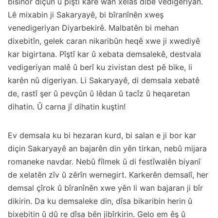
bisînor diçûn û piştî karê wan xelas dibe vedigeriyan.
Lê mixabin ji Sakaryayê, bi bîranînên xweş
venedigeriyan Diyarbekirê. Malbatên bi mehan
dixebitîn, gelek caran nikaribûn heqê xwe ji xwediyê
kar bigirtana. Pîştî kar û xebata demsalekê, destvala
vedigeriyan malê û berî ku zivistan dest pê bike, li
karên nû digeriyan. Li Sakaryayê, di demsala xebatê
de, rastî şer û pevçûn û lêdan û tacîz û heqaretan
dihatin. Û carna jî dihatin kuştin!
Ev demsala ku bi hezaran kurd, bi salan e ji bor kar
diçin Sakaryayê an bajarên din yên tirkan, nebû mijara
romaneke navdar. Nebû fîlmek û di festîwalên biyanî
de xelatên zîv û zêrîn wernegirt. Karkerên demsalî, her
demsal çîrok û bîranînên xwe yên li wan bajaran ji bîr
dikirin. Da ku demsaleke din, dîsa bikaribin herin û
bixebitin û dû re dîsa bên jibîrkirin. Gelo em êş û