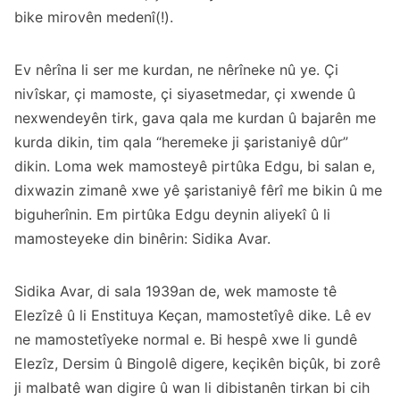
bike mirovên medenî(!).
Ev nêrîna li ser me kurdan, ne nêrîneke nû ye. Çi
nivîskar, çi mamoste, çi siyasetmedar, çi xwende û
nexwendeyên tirk, gava qala me kurdan û bajarên me
kurda dikin, tim qala “heremeke ji şaristaniyê dûr”
dikin. Loma wek mamosteyê pirtûka Edgu, bi salan e,
dixwazin zimanê xwe yê şaristaniyê fêrî me bikin û me
biguherînin. Em pirtûka Edgu deynin aliyekî û li
mamosteyeke din binêrin: Sidika Avar.
Sidika Avar, di sala 1939an de, wek mamoste tê
Elezîzê û li Enstituya Keçan, mamostetîyê dike. Lê ev
ne mamostetîyeke normal e. Bi hespê xwe li gundê
Elezîz, Dersim û Bingolê digere, keçikên biçûk, bi zorê
ji malbatê wan digire û wan li dibistanên tirkan bi cih