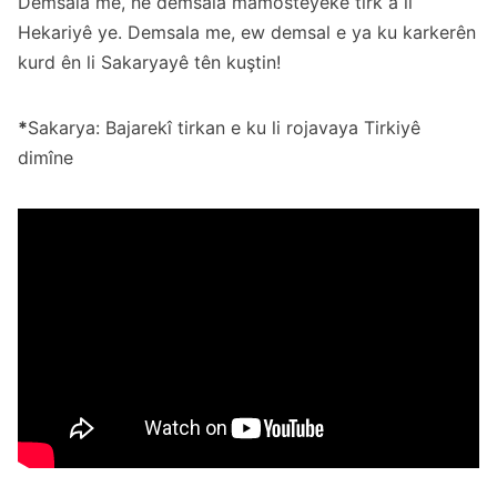
Demsala me, ne demsala mamosteyeke tirk a li
Hekariyê ye. Demsala me, ew demsal e ya ku karkerên
kurd ên li Sakaryayê tên kuştin!
*
Sakarya: Bajarekî tirkan e ku li rojavaya Tirkiyê
dimîne