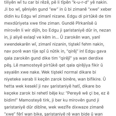
tiliyên wî tu car bi rêzê, pê li tîpên “k-u-r-d” yê nakin.
Ji bo wî, şêniyên gund “ew” in û bi zimanê “xwe” xeber
didin ku Edgu wî zimanî nizane. Edgu di pirtûkê de tim
mexdûriyeta xwe tîne ziman. Gundê Pîrkanîsê û
mirovên li wir dijîn, bo Edgu ji şaristaniyê dûr in, nezan
in, ji aliyê exlaqî ve kêm in… Û zarokên wan, yanî
xwendekarên wî, zimanî nizanin, tiştekî fehm nakin,
nav porê wan tije spî û nûtik in, “qirêj” in! Edgu gava
qala zarokên gund dike tim “qirêjî” ya wan derdixe
pêş. Lê mamosteyê pirtûkê qet qala qirêjiya fikir û
xeyalên xwe nake. Wek tiştekî normal dikare bi
niyeteke xerab li keçên zarok binêre, wan bifikire. Û
hetta wek kesekî ji nav şaristaniyê hatî, dikare bo
keçeke zarok bi rehetî bêje ku: “Pereyê wê çi be, ez ê
bidim!” Mamosteyê tirk, ji ber ku mirovên gund ji
şaristaniyê dûr dibîne, wek wezîfe dixwaze zimanê
“xwe” fêrî wan bike, şaristaniyê rê wan bide û wan