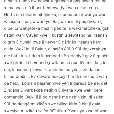
dibînin. Loma ew hewar û qêrînên li paş dîwarî tên ne
xema wan e û li ber bextewariya wan ne asteng e.
Hetta em dikarin bibêjin ku, sebeba bextewariya wan,
wahşeta li paş dîwarî ye. Baş dizanin li paş dîwarî çi
dibe, çi wahşeteke mezin pêk tê lê wekî tercîhekê, guh
nadin wan. Çavên xwe li kuştin û şewitandina insanan
digrin û guhên xwe ji hewar û qêrînên insanan kerr
dikin. Wekî ku li Bakur, di salên 80î û 90î de, xerabiya li
me hat kirin, tirkan li hemberî vê xerabiyê çav û guhên
xwe girtin. Li hemberî şewitandina gundên me, kuştina
me, li hemberî hewar û qêrînên me yên ji zîndanan
bilind dibûn… Ev dîwarê bexçeyî tim di nav me û wan
de hebû. Loma ji bajarên xwe yên li qeraxa behrê, qet
Zîndana Diyarbekirê nedîtin û jiyana xwe wekî berê
domandin. Belkî jî ji bo dengê me nebîhîzin, di salên
90î de dengê muzîkên xwe bilind kirin û hîn jî qala
xweşiya muzîkên salên 90î dikin. Xweziya xwe bi wan