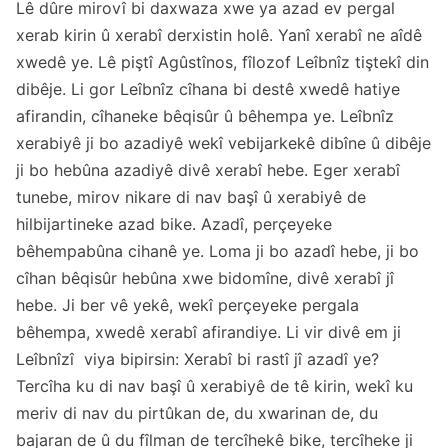
Lê dûre mirovî bi daxwaza xwe ya azad ev pergal
xerab kirin û xerabî derxistin holê. Yanî xerabî ne aîdê
xwedê ye. Lê piştî Agûstînos, fîlozof Leîbnîz tiştekî din
dibêje. Li gor Leîbnîz cîhana bi destê xwedê hatiye
afirandin, cîhaneke bêqisûr û bêhempa ye. Leîbnîz
xerabiyê ji bo azadiyê wekî vebijarkekê dibîne û dibêje
ji bo hebûna azadiyê divê xerabî hebe. Eger xerabî
tunebe, mirov nikare di nav başî û xerabiyê de
hilbijartineke azad bike. Azadî, perçeyeke
bêhempabûna cihanê ye. Loma ji bo azadî hebe, ji bo
cîhan bêqisûr hebûna xwe bidomîne, divê xerabî jî
hebe. Ji ber vê yekê, wekî perçeyeke pergala
bêhempa, xwedê xerabî afirandiye. Li vir divê em ji
Leîbnîzî viya bipirsin: Xerabî bi rastî jî azadî ye?
Tercîha ku di nav başî û xerabiyê de tê kirin, wekî ku
meriv di nav du pirtûkan de, du xwarinan de, du
bajaran de û du fîlman de tercîhekê bike, tercîheke ji