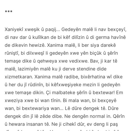
***
Xaniyekî xweşik û paqij… Gedeyên malê li nav bexçeyî,
di nav dar û kulîlkan de bi kêf dilîzin û di germa havînê
de dikevin hewizê. Xanima malê, li ber siya darekê
rûniştî, bi dilxweşî li gedeyên xwe yên biçûk û şêrîn
temaşe dike û qehweya xwe vedixwe. Bav, ji kar tê
malê, lazimiyên malê ku ji derve stendine dide
xizmetkaran. Xanima malê radibe, bixêrhatina wî dike
û her du jî rûdinîn, bi kêfxweşiyeke mezin li gedeyên
xwe temaşe dikin. Çi malbateke şêrîn û bextewar! Em
xweziya xwe bi wan tînin. Bi mala wan, bi bexçeyê
wan, bi bextewariya wan… Lê dûre dengek tê. Dûre
dengek din jî lê zêde dibe. Ne dengên normal in. Qêrîn
û hewara insanan tê. Ne ji cihekî dûr, ev deng li paş