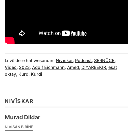
Li vê derê hat weşandin:
Nivîskar
,
Podcast
,
SERNÛÇE
,
Vîdeo
,
2023
,
Adolf Eichmann
,
Amed
,
DIYARBEKIR
,
esat
oktay
,
Kurd
,
Kurdî
NIVÎSKAR
Murad Dildar
NIVÎSAN BIBÎNE