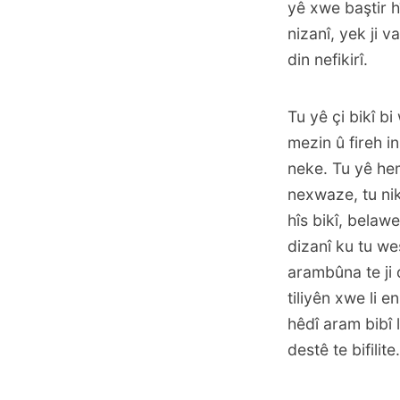
yê xwe baştir h
nizanî, yek ji v
din nefikirî.
Tu yê çi bikî b
mezin û fireh i
neke. Tu yê hem
nexwaze, tu nik
hîs bikî, belawe
dizanî ku tu we
arambûna te ji d
tiliyên xwe li 
hêdî aram bibî l
destê te bifilite.