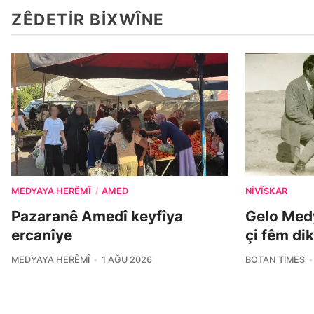
ZÊDETIR BIXWÎNE
MEDYAYA HERÊMÎ
AMED
NIVÎSKAR
/
Pazaranê Amedî keyfîya
Gelo Medy
ercanîye
çi fêm di
MEDYAYA HERÊMÎ
1 AĞU 2026
BOTAN TIMES