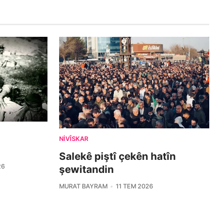
NIVÎSKAR
Salekê piştî çekên hatîn
26
şewitandin
MURAT BAYRAM
11 TEM 2026