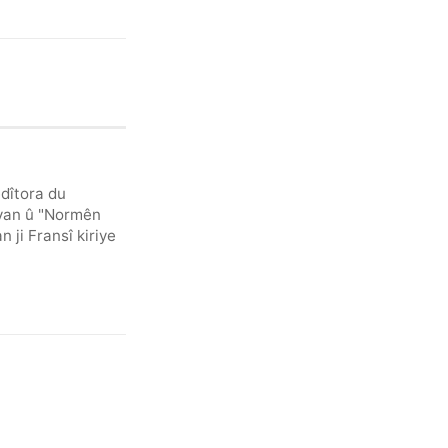
dîtora du
îyan û "Normên
 ji Fransî kiriye