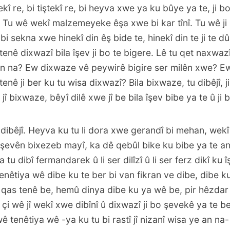
î re, bi tiştekî re, bi heyva xwe ya ku bûye ya te, ji bo
 Tu wê wekî malzemeyeke êşa xwe bi kar tînî. Tu wê ji
 bi sekna xwe hinekî din êş bide te, hinekî din te ji te dû
 tenê dixwazî bila îşev ji bo te bigere. Lê tu qet naxwazî
an na? Ew dixwaze vê peywirê bigire ser milên xwe? Ew 
tenê ji ber ku tu wisa dixwazî? Bila bixwaze, tu dibêjî, j
jî bixwaze, bêyî dilê xwe jî be bila îşev bibe ya te û ji 
u dibêjî. Heyva ku tu li dora xwe gerandî bi mehan, wekî
 şevên bixezeb mayî, ka dê qebûl bike ku bibe ya te an
 tu dibî fermandarek û li ser dilîzî û li ser ferz dikî ku 
enêtiya wê dibe ku te ber bi van fikran ve dibe, dibe k
w qas tenê be, hemû dinya dibe ku ya wê be, pir hêzdar
 çi wê jî wekî xwe dibînî û dixwazî ji bo şevekê ya te be
ê tenêtiya wê -ya ku tu bi rastî jî nizanî wisa ye an na- 