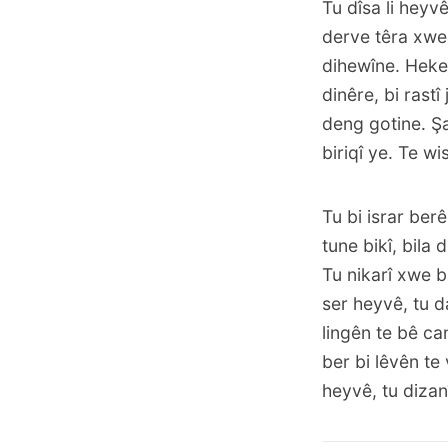
Tu dîsa li heyvê
derve têra xwe
dihewîne. Heke 
dinêre, bi rast
deng gotine. Şa
biriqî ye. Te wi
Tu bi israr ber
tune bikî, bila 
Tu nikarî xwe big
ser heyvê, tu da
lingên te bê ca
ber bi lêvên te
heyvê, tu dizanî