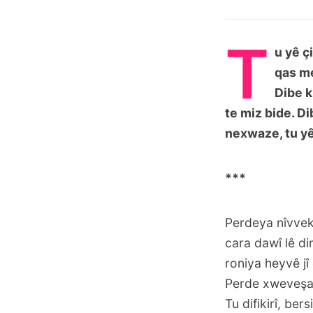
T
u yê ç
qas me
Dibe k
te miz bide. D
nexwaze, tu yê 
***
Perdeya nîvvekir
cara dawî lê dinê
roniya heyvê jî
Perde xweveşart
Tu difikirî, bers