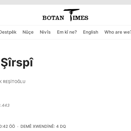
Destpêk
Nûçe
Nivîs
Em kî ne?
English
Who are we
Şîrspî
K REŞITOĞLU
3.443
0:42 ÖÖ
DEMÊ XWENDINÊ: 4 DQ