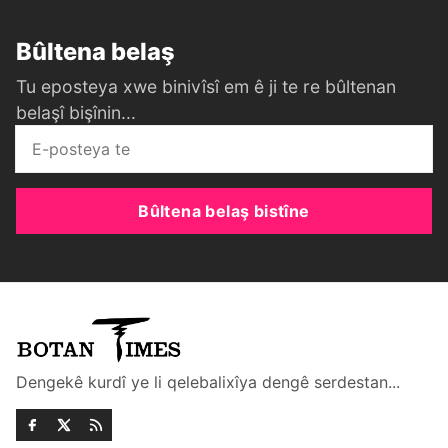
Bûltena belaş
Tu eposteya xwe binivîsî em ê ji te re bûltenan
belaşî bişînin...
Bûltena belaş bistîne
Dengekê kurdî ye li qelebalixîya dengê serdestan...