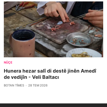
NÛÇE
Hunera hezar salî di destê jinên Amedî
de vedijîn - Veli Baltacı
BOTAN TIMES
28 TEM 2026