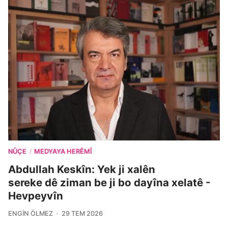
NÛÇE
MEDYAYA HERÊMÎ
/
Abdullah Keskîn: Yek ji xalên
sereke dê ziman be ji bo dayîna xelatê -
Hevpeyvîn
ENGIN ÖLMEZ
29 TEM 2026