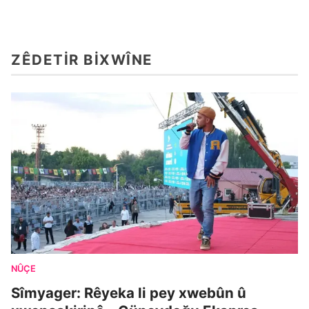
ZÊDETIR BIXWÎNE
NÛÇE
Sîmyager: Rêyeka li pey xwebûn û