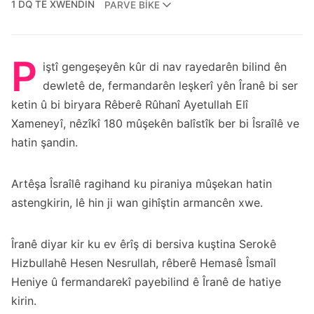
1 DQ TÊ XWENDIN
PARVE BIKE
P
iştî gengeşeyên kûr di nav rayedarên bilind ên
dewletê de, fermandarên leşkerî yên Îranê bi ser
ketin û bi biryara Rêberê Rûhanî Ayetullah Elî
Xameneyî, nêzîkî 180 mûşekên balîstîk ber bi Îsraîlê ve
hatin şandin.
Artêşa Îsraîlê ragihand ku piraniya mûşekan hatin
astengkirin, lê hin ji wan gihîştin armancên xwe.
Îranê diyar kir ku ev êrîş di bersiva kuştina Serokê
Hizbullahê Hesen Nesrullah, rêberê Hemasê Îsmaîl
Heniye û fermandarekî payebilind ê Îranê de hatiye
kirin.