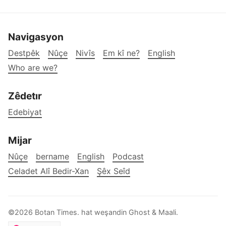
Navigasyon
Destpêk
Nûçe
Nivîs
Em kî ne?
English
Who are we?
Zêdetır
Edebiyat
Mijar
Nûçe
bername
English
Podcast
Celadet Alî Bedir-Xan
Şêx Seîd
©2026
Botan Times
.
hat weşandin
Ghost
&
Maali
.