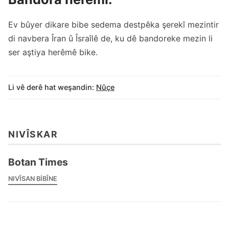
Ev bûyer dikare bibe sedema destpêka şerekî mezintir
di navbera Îran û Îsraîlê de, ku dê bandoreke mezin li
ser aştiya herêmê bike.
Li vê derê hat weşandin:
Nûçe
NIVÎSKAR
Botan Times
NIVÎSAN BIBÎNE