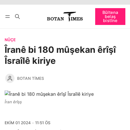
Têkevê
Bûltena belaş bistîne
Bûltena
belaş
bişopîne
bistîne
NÛÇE
Îranê bi 180 mûşekan êrîşî
Îsraîlê kiriye
BOTAN TIMES
Îran êrîşş
EKIM 01 2024
11:51 ÖS