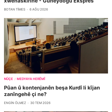
xwenaskirinê - Güneydoğu Ekspres
BOTAN TIMES
6 AĞU 2026
NÛÇE
MEDYAYA HERÊMÎ
/
Pûan û kontenjanên beşa Kurdî li kîjan
zanîngehê çi ne?
ENGIN ÖLMEZ
30 TEM 2026