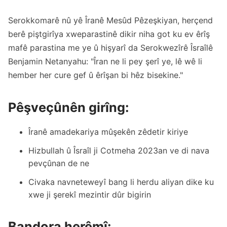
Serokkomarê nû yê Îranê Mesûd Pêzeşkiyan, herçend
berê piştgirîya xweparastinê dikir niha got ku ev êrîş
mafê parastina me ye û hişyarî da Serokwezîrê Îsraîlê
Benjamin Netanyahu: "Îran ne li pey şerî ye, lê wê li
hember her cure gef û êrîşan bi hêz bisekine."
Pêşveçûnên girîng:
Îranê amadekariya mûşekên zêdetir kiriye
Hizbullah û Îsraîl ji Cotmeha 2023an ve di nava
pevçûnan de ne
Civaka navneteweyî bang li herdu aliyan dike ku
xwe ji şerekî mezintir dûr bigirin
Bandora herêmî: