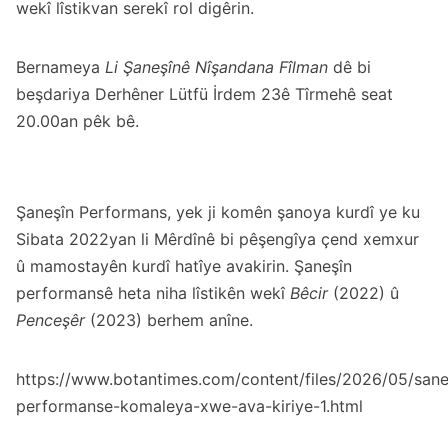
wekî lîstikvan serekî rol digêrin.
Bernameya
Li Şaneşînê Nîşandana Fîlman
dê bi
beşdariya Derhêner Lütfü İrdem 23ê Tîrmehê seat
20.00an pêk bê.
Şaneşîn Performans, yek ji komên şanoya kurdî ye ku
Sibata 2022yan li Mêrdînê bi pêşengîya çend xemxur
û mamostayên kurdî hatîye avakirin. Şaneşîn
performansê heta niha lîstikên wekî
Bêcir
(2022) û
Penceşêr
(2023) berhem anîne.
https://www.botantimes.com/content/files/2026/05/sane
performanse-komaleya-xwe-ava-kiriye-1.html