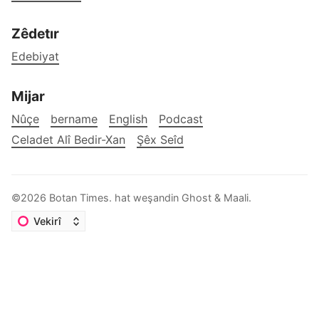
Zêdetır
Edebiyat
Mijar
Nûçe
bername
English
Podcast
Celadet Alî Bedir-Xan
Şêx Seîd
©2026
Botan Times
.
hat weşandin
Ghost
&
Maali
.