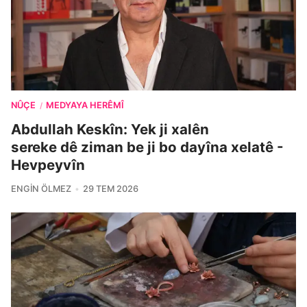
NÛÇE
MEDYAYA HERÊMÎ
/
Abdullah Keskîn: Yek ji xalên
sereke dê ziman be ji bo dayîna xelatê -
Hevpeyvîn
ENGIN ÖLMEZ
29 TEM 2026