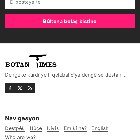
Bûltena belaş bistîne
Dengekê kurdî ye li qelebalixîya dengê serdestan...
Navigasyon
Destpêk
Nûçe
Nivîs
Em kî ne?
English
Who are we?