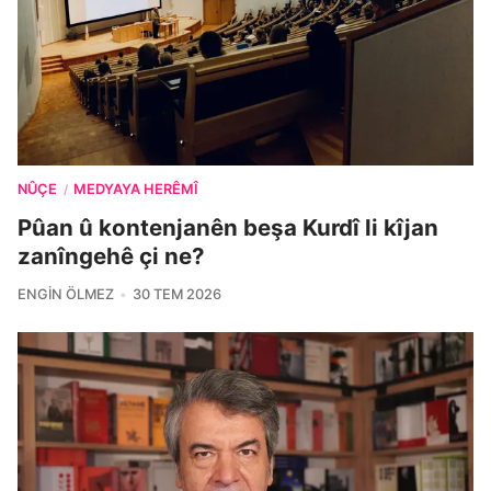
NÛÇE
MEDYAYA HERÊMÎ
/
Pûan û kontenjanên beşa Kurdî li kîjan
zanîngehê çi ne?
ENGIN ÖLMEZ
30 TEM 2026