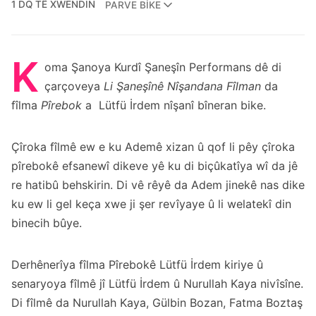
1 DQ TÊ XWENDIN
PARVE BIKE
K
oma Şanoya Kurdî Şaneşîn Performans dê di
çarçoveya
Li Şaneşînê Nîşandana Fîlman
da
fîlma
Pîrebok
a Lütfü İrdem nîşanî bîneran bike.
Çîroka fîlmê ew e ku Ademê xizan û qof li pêy çîroka
pîrebokê efsanewî dikeve yê ku di biçûkatîya wî da jê
re hatibû behskirin. Di vê rêyê da Adem jinekê nas dike
ku ew li gel keça xwe ji şer revîyaye û li welatekî din
binecih bûye.
Derhênerîya fîlma Pîrebokê Lütfü İrdem kiriye û
senaryoya fîlmê jî Lütfü İrdem û Nurullah Kaya nivîsîne.
Di fîlmê da Nurullah Kaya, Gülbin Bozan, Fatma Boztaş