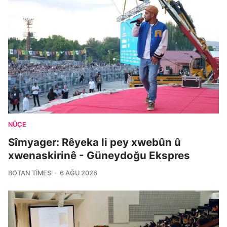
NÛÇE
Sîmyager: Rêyeka li pey xwebûn û
xwenaskirinê - Güneydoğu Ekspres
BOTAN TIMES
6 AĞU 2026