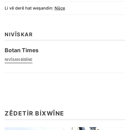
Li vê derê hat weşandin:
Nûçe
NIVÎSKAR
Botan Times
NIVÎSAN BIBÎNE
ZÊDETIR BIXWÎNE