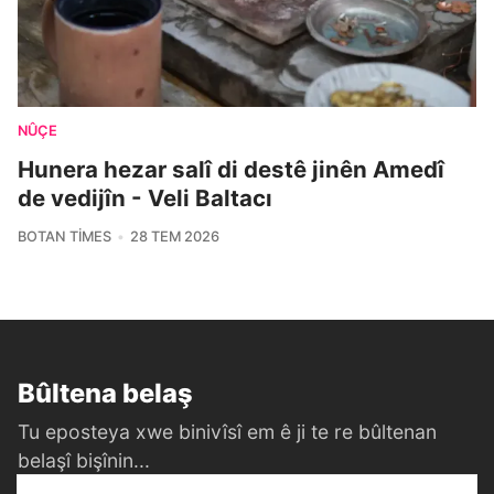
NÛÇE
Hunera hezar salî di destê jinên Amedî
de vedijîn - Veli Baltacı
BOTAN TIMES
28 TEM 2026
Bûltena belaş
Tu eposteya xwe binivîsî em ê ji te re bûltenan
belaşî bişînin...