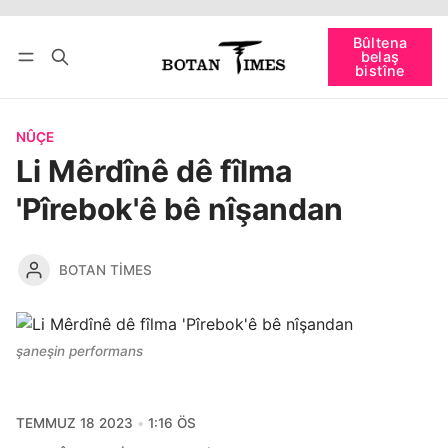
Bûltena
bişopîne
belaş
Têkevê
Bûltena belaş bistîne
bistîne
NÛÇE
Li Mêrdînê dê fîlma
'Pîrebok'ê bê nîşandan
BOTAN TIMES
şaneşin performans
TEMMUZ 18 2023
1:16 ÖS