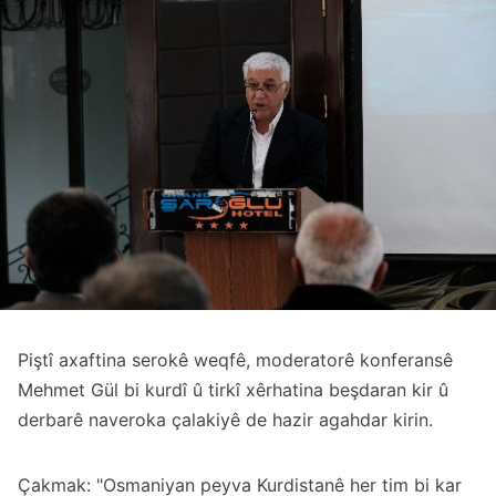
Piştî axaftina serokê weqfê, moderatorê konferansê
Mehmet Gül bi kurdî û tirkî xêrhatina beşdaran kir û
derbarê naveroka çalakiyê de hazir agahdar kirin.
Çakmak: "Osmaniyan peyva Kurdistanê her tim bi kar