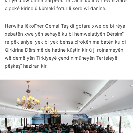
kiriye û ew birine Xarpêtê. Tê zanîn ku li wir ew siwarê
cîpekê kirine û kûmekî fotur li serê wî danîne.
Herwiha lêkolîner Cemal Taş di gotara xwe de bi rêya
xebatên xwe yên sehayê ku bi hemwelatiyên Dêrsimî
re pêk aniye, yek bi yek behsa çîrokên malbatên ku di
Qirkirina Dêrsimê de hatine kûştin kir û ji rojnameyên
wê demê yên Tirkiyeyê çend nimûneyên Terteleyê
pêşkeşî haziran kir.