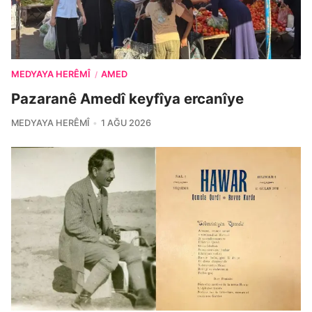
MEDYAYA HERÊMÎ
AMED
/
Pazaranê Amedî keyfîya ercanîye
MEDYAYA HERÊMÎ
1 AĞU 2026