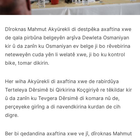
Dîroknas Mahmut Akyürekli di destpêka axaftina xwe
de qala pirbûna belgeyên arşîva Dewleta Osmaniyan
kir û da zanîn ku Osmaniyan ev belge ji bo rêvebirina
neteweyên cuda yên li welatê xwe, ji bo ku kontrol
bike, tomar dikirin.
Her wiha Akyürekli di axaftina xwe de rabirdûya
Terteleya Dêrsimê bi Qirkirina Koçgiriyê re têkildar kir
û da zanîn ku Tevgera Dêrsimê di komara nû de,
perçeyeke girîng a di navendkirina kurdan de cih
digre.
Ber bi qedandina axaftina xwe ve jî, dîroknas Mahmut