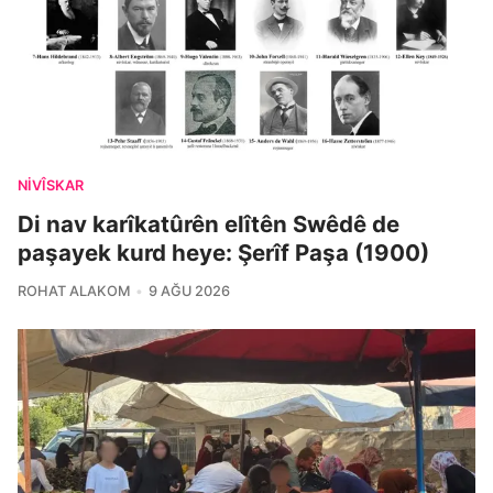
NIVÎSKAR
Di nav karîkatûrên elîtên Swêdê de
paşayek kurd heye: Şerîf Paşa (1900)
ROHAT ALAKOM
9 AĞU 2026