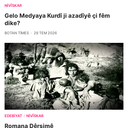
NIVÎSKAR
Gelo Medyaya Kurdî ji azadîyê çi fêm
dike?
BOTAN TIMES
29 TEM 2026
EDEBIYAT
NIVÎSKAR
/
Romana Dêrsimê