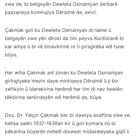
xwe de, bi belgeyên Dewlata Osmaniyan derbarê
paşxaneya komkujiya Dêrsimê de, axivî.
Çakmak got ku Dewleta Osmaniyan di name û
belgeyên xwe yên dîrokî de tim peyva Kurdistanê bi
kar aniye û bi vê binavkirinê re ti pirsgirêka wê tune
bûye.
Her wiha Çakmak anî ziman ku Dewleta Osmaniyan
girîngiyeke mezin daye mintiqeya Dêrsimê û ji bo
zeftkirin û îdarekirina herêmê her tim di nav hewlên
têkbirina serkirdeyên wê herêmê de, bûye.
Doç. Dr. Yalçın Çakmak ber bi dawiya axaftina xwe ve,
behsa salên 1937-1938an kir û got komara nû bi
pêkanîna bûyerên mihellî dixwest midaxeleyeka giştî li