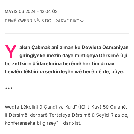
MAYIS 06 2024
12:04 ÖS
DEMÊ XWENDINÊ: 3 DQ
PARVE BIKE
Y
alçın Çakmak anî ziman ku Dewleta Osmaniyan
girîngiyeke mezin daye mintiqeya Dêrsimê û ji
bo zeftkirin û îdarekirina herêmê her tim di nav
hewlên têkbirina serkirdeyên wê herêmê de, bûye.
***
Weqfa Lêkolînî û Çandî ya Kurdî (Kürt-Kav) 5ê Gulanê,
li Dêrsimê, derbarê Terteleya Dêrsimê û Seyîd Riza de,
konferanseke bi girseyî li dar xist.