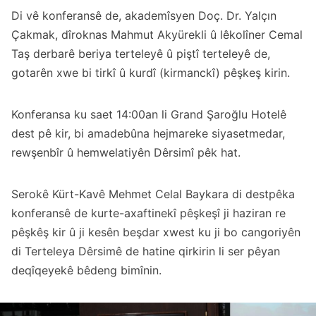
Di vê konferansê de, akademîsyen Doç. Dr. Yalçın
Çakmak, dîroknas Mahmut Akyürekli û lêkolîner Cemal
Taş derbarê beriya terteleyê û piştî terteleyê de,
gotarên xwe bi tirkî û kurdî (kirmanckî) pêşkeş kirin.
Konferansa ku saet 14:00an li Grand Şaroğlu Hotelê
dest pê kir, bi amadebûna hejmareke siyasetmedar,
rewşenbîr û hemwelatiyên Dêrsimî pêk hat.
Serokê Kürt-Kavê Mehmet Celal Baykara di destpêka
konferansê de kurte-axaftinekî pêşkeşî ji haziran re
pêşkêş kir û ji kesên beşdar xwest ku ji bo cangoriyên
di Terteleya Dêrsimê de hatine qirkirin li ser pêyan
deqîqeyekê bêdeng bimînin.