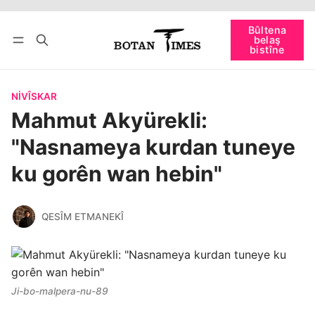
Têkevê
Bûltena belaş bistîne
Bûltena
belaş
bişopîne
bistîne
NIVÎSKAR
Mahmut Akyürekli:
"Nasnameya kurdan tuneye
ku gorên wan hebin"
QESÎM ETMANEKÎ
Ji-bo-malpera-nu-89