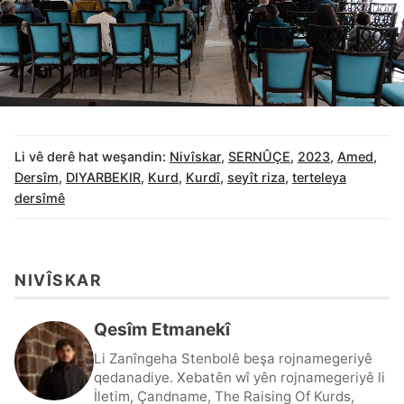
Li vê derê hat weşandin:
Nivîskar
,
SERNÛÇE
,
2023
,
Amed
,
Dersîm
,
DIYARBEKIR
,
Kurd
,
Kurdî
,
seyît riza
,
terteleya
dersîmê
NIVÎSKAR
Qesîm Etmanekî
Li Zanîngeha Stenbolê beşa rojnamegeriyê
qedanadiye. Xebatên wî yên rojnamegeriyê li
İletim, Çandname, The Raising Of Kurds,