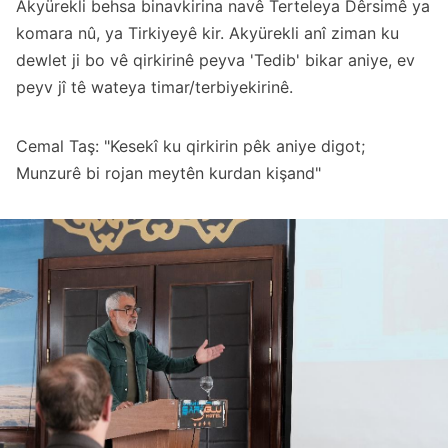
Akyürekli behsa binavkirina navê Terteleya Dêrsimê ya
komara nû, ya Tirkiyeyê kir. Akyürekli anî ziman ku
dewlet ji bo vê qirkirinê peyva 'Tedib' bikar aniye, ev
peyv jî tê wateya timar/terbiyekirinê.
Cemal Taş: "Kesekî ku qirkirin pêk aniye digot;
Munzurê bi rojan meytên kurdan kişand"