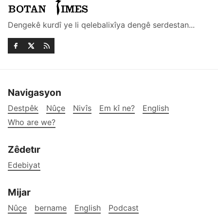
Dengekê kurdî ye li qelebalixîya dengê serdestan...
Navigasyon
Destpêk
Nûçe
Nivîs
Em kî ne?
English
Who are we?
Zêdetır
Edebiyat
Mijar
Nûçe
bername
English
Podcast