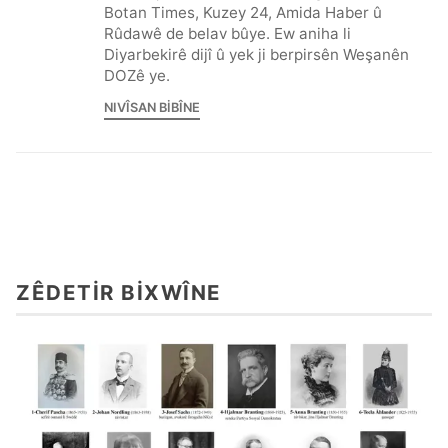
Botan Times, Kuzey 24, Amida Haber û
Rûdawê de belav bûye. Ew aniha li
Diyarbekirê dijî û yek ji berpirsên Weşanên
DOZê ye.
NIVÎSAN BIBÎNE
ZÊDETIR BIXWÎNE