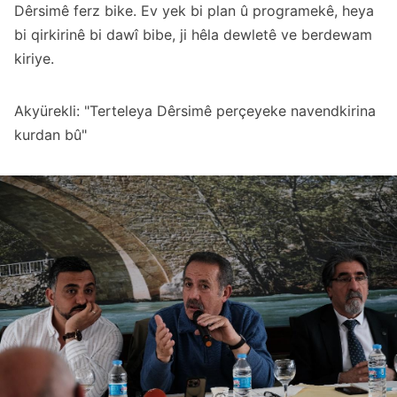
Dêrsimê ferz bike. Ev yek bi plan û programekê, heya
bi qirkirinê bi dawî bibe, ji hêla dewletê ve berdewam
kiriye.
Akyürekli: "Terteleya Dêrsimê perçeyeke navendkirina
kurdan bû"