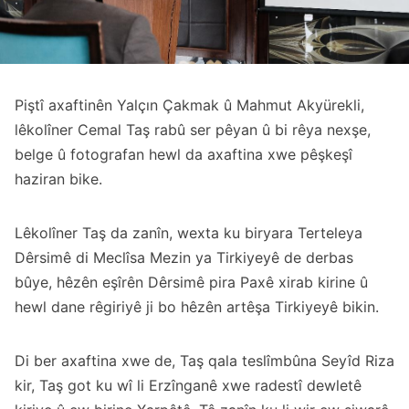
Piştî axaftinên Yalçın Çakmak û Mahmut Akyürekli,
lêkolîner Cemal Taş rabû ser pêyan û bi rêya nexşe,
belge û fotografan hewl da axaftina xwe pêşkeşî
haziran bike.
Lêkolîner Taş da zanîn, wexta ku biryara Terteleya
Dêrsimê di Meclîsa Mezin ya Tirkiyeyê de derbas
bûye, hêzên eşîrên Dêrsimê pira Paxê xirab kirine û
hewl dane rêgiriyê ji bo hêzên artêşa Tirkiyeyê bikin.
Di ber axaftina xwe de, Taş qala teslîmbûna Seyîd Riza
kir, Taş got ku wî li Erzînganê xwe radestî dewletê