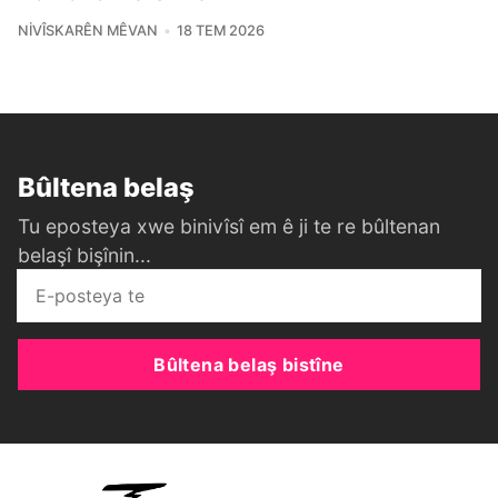
NIVÎSKARÊN MÊVAN
18 TEM 2026
Bûltena belaş
Tu eposteya xwe binivîsî em ê ji te re bûltenan
belaşî bişînin...
Bûltena belaş bistîne