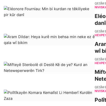
QESÎM 
NIVÎSK
Eléo
danî
QESÎM 
HEVPE
Aram
wî b
QESÎM 
HEVPE
Mift
Net
QESÎM 
NIVÎSK
Polî