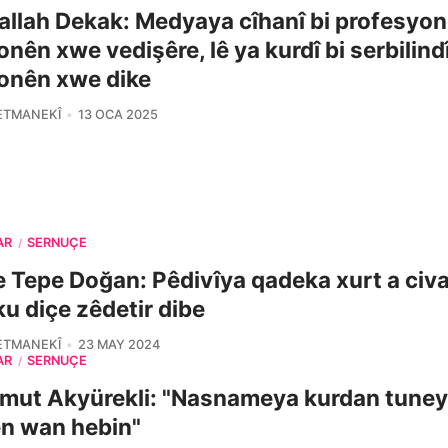
llah Dekak: Medyaya cîhanî bi profesyon
onên xwe vedişêre, lê ya kurdî bi serbilind
onên xwe dike
ETMANEKÎ
13 OCA 2025
AR
SERNÛÇE
/
 Tepe Doğan: Pêdivîya qadeka xurt a civa
ku diçe zêdetir dibe
ETMANEKÎ
23 MAY 2024
AR
SERNÛÇE
/
mut Akyürekli: "Nasnameya kurdan tuney
n wan hebin"