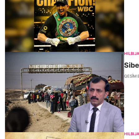
HILBIJ
Sibe
QESÎM 
HILBIJ