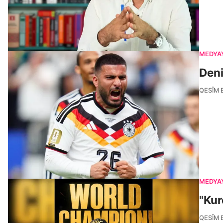
MEDYA
Deni
QESÎM 
MEDYA
"Kur
QESÎM 