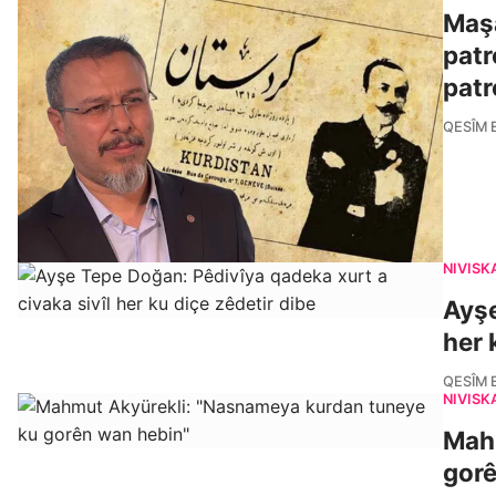
Maşa
patr
patr
QESÎM 
NIVÎSK
Ayşe
her 
QESÎM 
NIVÎSK
Mah
gorê