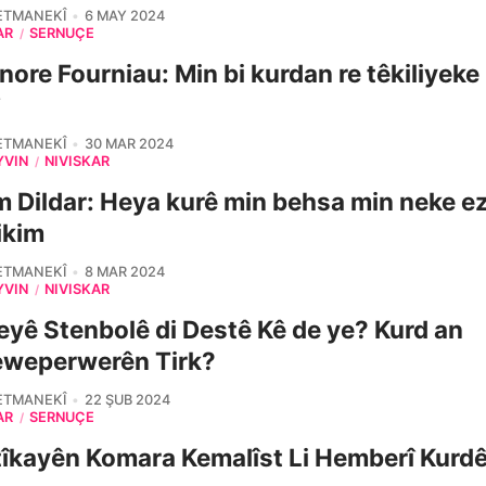
ETMANEKÎ
6 MAY 2024
AR
SERNÛÇE
/
nore Fourniau: Min bi kurdan re têkiliyeke 
ETMANEKÎ
30 MAR 2024
YVÎN
NIVÎSKAR
/
 Dildar: Heya kurê min behsa min neke ez
ikim
ETMANEKÎ
8 MAR 2024
YVÎN
NIVÎSKAR
/
eyê Stenbolê di Destê Kê de ye? Kurd an
eweperwerên Tirk?
ETMANEKÎ
22 ŞUB 2024
AR
SERNÛÇE
/
tîkayên Komara Kemalîst Li Hemberî Kurd