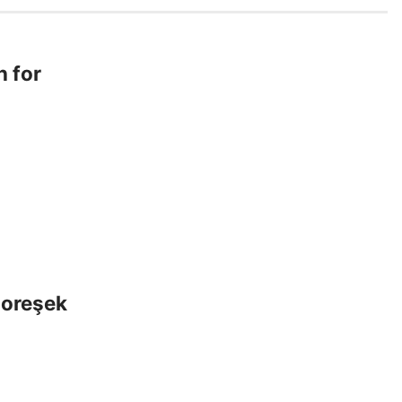
n for
 şoreşek