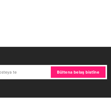
Bûltena belaş bistîne