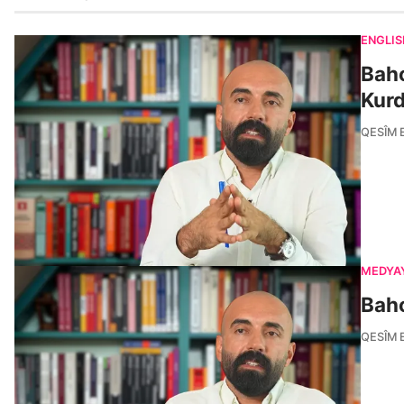
ENGLIS
Baho
Kurd
QESÎM 
MEDYA
Baho
QESÎM 