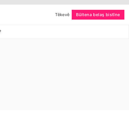
Têkevê
Bûltena belaş bistîne
bişopîne
?