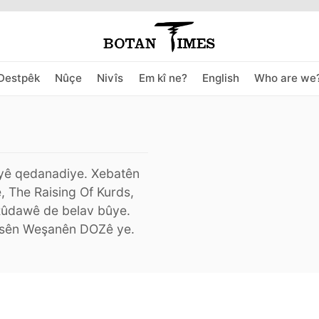
Destpêk
Nûçe
Nivîs
Em kî ne?
English
Who are we
iyê qedanadiye. Xebatên
, The Raising Of Kurds,
Rûdawê de belav bûye.
rpirsên Weşanên DOZê ye.