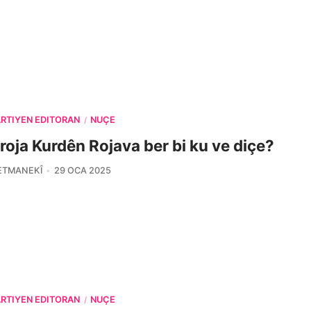
ARTÎYÊN EDÎTORAN
NÛÇE
/
roja Kurdên Rojava ber bi ku ve diçe?
ETMANEKÎ
29 OCA 2025
ARTÎYÊN EDÎTORAN
NÛÇE
/