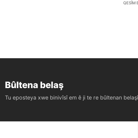
QESÎM 
Bûltena belaş
Tu eposteya xwe binivîsî em ê ji te re bûltenan belaşî 