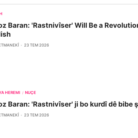
H
z Baran: 'Rastnivîser' Will Be a Revolutio
ish
ETMANEKÎ
23 TEM 2026
YA HERÊMÎ
NÛÇE
/
z Baran: 'Rastnivîser' ji bo kurdî dê bibe
ETMANEKÎ
23 TEM 2026