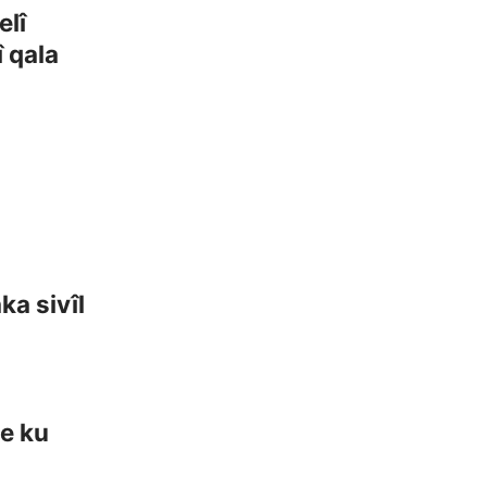
elî
î qala
ka sivîl
e ku