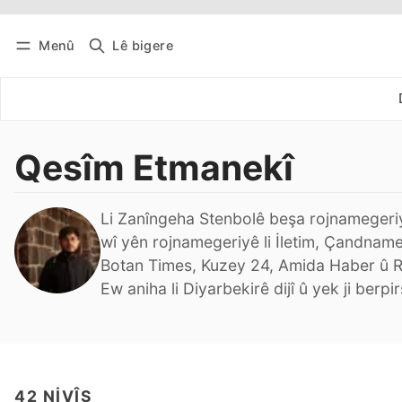
Menû
Lê bigere
Têkevê
Bûltena belaş bistîne
Qesîm Etmanekî
Li Zanîngeha Stenbolê beşa rojnameger
wî yên rojnamegeriyê li İletim, Çandname
Botan Times, Kuzey 24, Amida Haber û 
Ew aniha li Diyarbekirê dijî û yek ji be
42 NIVÎS