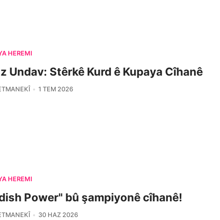
YA HERÊMÎ
z Undav: Stêrkê Kurd ê Kupaya Cîhanê
ETMANEKÎ
1 TEM 2026
YA HERÊMÎ
dish Power" bû şampiyonê cîhanê!
ETMANEKÎ
30 HAZ 2026