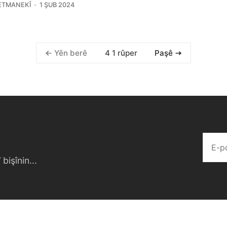
ETMANEKÎ
1 ŞUB 2024
4 1 rûper
Yên berê
Paşê
bişînin...