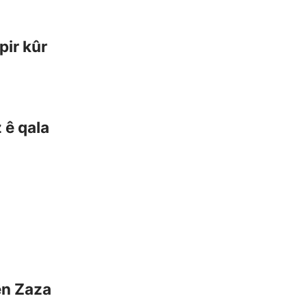
pir kûr
 ê qala
ên Zaza