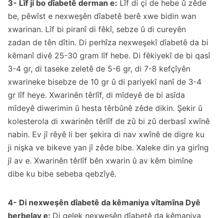
3- Lîf ji bo dîabetê derman e:
Lîf di çi de hebe û zêde
be, pêwîst e nexweşên dîabetê berê xwe bidin wan
xwarinan. Lîf bi piranî di fêkî, sebze û di cureyên
zadan de tên dîtin. Di perhîza nexweşekî dîabetê da bi
kêmanî divê 25-30 gram lîf hebe. Di fêkiyekî de bi qasî
3-4 gr, di taseke zeletê de 5-6 gr, di 7-8 kefçîyên
xwarineke bisebze de 10 gr û di pariyekî nanî de 3-4
gr lîf heye. Xwarinên têrlîf, di mîdeyê de bi asîda
mîdeyê diwerimin û hesta têrbûnê zêde dikin. Şekir û
kolesterola di xwarinên têrlîf de zû bi zû derbasî xwînê
nabin. Ev jî rêyê li ber şekira di nav xwînê de digre ku
ji nişka ve bikeve yan jî zêde bibe. Xaleke din ya girîng
jî av e. Xwarinên têrlîf bên xwarin û av kêm bimîne
dibe ku bibe sebeba qebzîyê.
4- Di nexweşên dîabetê da kêmaniya vîtamîna Dyê
berbelav e:
Di gelek nexweşên dîabetê da kêmaniya