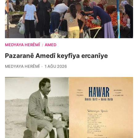
MEDYAYA HERÊMÎ
AMED
/
Pazaranê Amedî keyfîya ercanîye
MEDYAYA HERÊMÎ
1 AĞU 2026