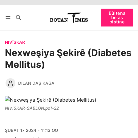
Têkevê
Bûltena belaş bistîne
Bûltena
belaş
bişopîne
bistîne
NIVÎSKAR
Nexweşiya Şekirê (Diabetes
Mellitus)
DILAN DAŞ KAĞA
NIVISKAR-SABLON.pdf-22
ŞUBAT 17 2024
11:13 ÖÖ