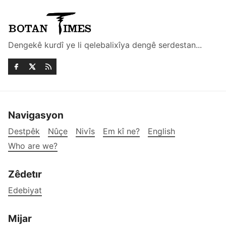
Dengekê kurdî ye li qelebalixîya dengê serdestan...
Navigasyon
Destpêk
Nûçe
Nivîs
Em kî ne?
English
Who are we?
Zêdetır
Edebiyat
Mijar