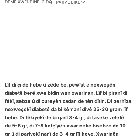
DEMÊ XWENDINÊ: 3 DQ
PARVE BIKE
Lîf di çi de hebe û zêde be, pêwîst e nexweşên
dîabetê berê xwe bidin wan xwarinan. Lîf bi piranî di
fêkî, sebze û di cureyên zadan de tên dîtin. Di perhîza
nexweşekî dîabetê da bi kêmanî divê 25-30 gram lîf
hebe. Di fêkiyekî de bi qasî 3-4 gr, di taseke zeletê
de 5-6 gr, di 7-8 kefçîyên xwarineke bisebze de 10
gr û di pariyekî nanî de 3-4 gr lîf heye. Xwarinên