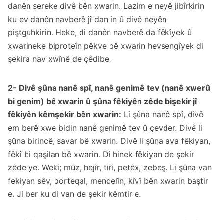
danên sereke divê bên xwarin. Lazim e neyê jibîrkirin
ku ev danên navberê jî dan in û divê neyên
piştguhkirin. Heke, di danên navberê da fêkîyek û
xwarineke biproteîn pêkve bê xwarin hevsengîyek di
şekira nav xwînê de çêdibe.
2- Divê şûna nanê spî, nanê genimê tev (nanê xwerû
bi genim) bê xwarin û şûna fêkiyên zêde bişekir jî
fêkiyên kêmşekir bên xwarin:
Li şûna nanê spî, divê
em berê xwe bidin nanê genimê tev û çevder. Divê li
şûna birincê, savar bê xwarin. Divê li şûna ava fêkiyan,
fêkî bi qaşilan bê xwarin. Di hinek fêkiyan de şekir
zêde ye. Wekî; mûz, hejîr, tirî, petêx, zebeş. Li şûna van
fekiyan sêv, porteqal, mendelîn, kîvî bên xwarin baştir
e. Ji ber ku di van de şekir kêmtir e.