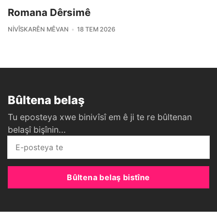
Romana Dêrsimê
NIVÎSKARÊN MÊVAN
18 TEM 2026
Bûltena belaş
Tu eposteya xwe binivîsî em ê ji te re bûltenan
belaşî bişînin...
Bûltena belaş bistîne