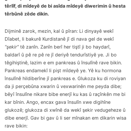
têrlîf, di mîdeyê de bi asîda mîdeyê diwerimin û hesta
têrbûnê zêde dikin.
Dijminê zarok, mezin, kal û pîran: Li dinyayê wekî
Dîabet, li bakurê Kurdistanê jî di nava gel de wekî
“şekir”
tê zanîn. Zanîn berî her tiştî ji bo haydarî,
baldarî û pê re pê re jî deriyê tendurîstiyê ye. Ji bo
têgihiştinê, lazim e em pankreas û însulînê rave bikin.
Pankreas endamekî li pişt mîdeyê ye. Yê ku hormona
însulînê hildiberîne jî pankreas e. Glukoza ku di roviyan
da ji perçebûna xwarin û vexwarinên me peyda dibe;
bêyî însulîne nikare bibe enerjî ku kas û raçînkên me bi
kar bînin. Ango, encax gava însulîn xwe digihîne
glukozê; glukoza di xwînê da wekî şekir vedugeheze û
dibe enerjî. Gav bi gav û li ser mînakan em dikarin wisa
rave bikin: