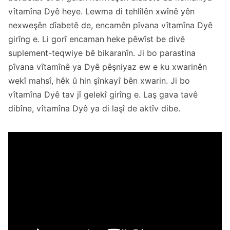
vîtamîna Dyê heye. Lewma di tehlîlên xwînê yên
nexweşên dîabetê de, encamên pîvana vîtamîna Dyê
girîng e. Li gorî encaman heke pêwîst be divê
suplement-teqwiye bê bikaranîn. Ji bo parastina
pîvana vîtamînê ya Dyê pêşniyaz ew e ku xwarinên
wekî mahsî, hêk û hin şînkayî bên xwarin. Ji bo
vîtamîna Dyê tav jî gelekî girîng e. Laş gava tavê
dibîne, vîtamîna Dyê ya di laşî de aktîv dibe.