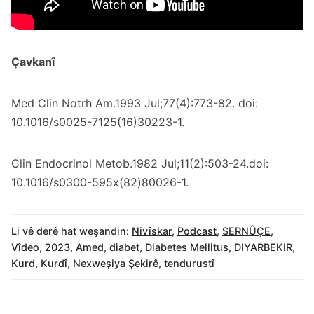
Çavkanî
Med Clin Notrh Am.1993 Jul;77(4):773-82. doi:
10.1016/s0025-7125(16)30223-1.
Clin Endocrinol Metob.1982 Jul;11(2):503-24.doi:
10.1016/s0300-595x(82)80026-1.
Li vê derê hat weşandin:
Nivîskar
,
Podcast
,
SERNÛÇE
,
Vîdeo
,
2023
,
Amed
,
diabet
,
Diabetes Mellitus
,
DIYARBEKIR
,
Kurd
,
Kurdî
,
Nexweşiya Şekirê
,
tendurustî