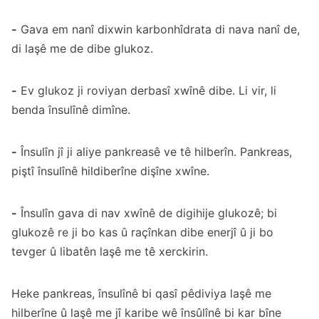
-
Gava em nanî dixwin karbonhîdrata di nava nanî de,
di laşê me de dibe glukoz.
-
Ev glukoz ji roviyan derbasî xwînê dibe. Li vir, li
benda însulînê dimîne.
-
Însulîn jî ji aliye pankreasê ve tê hilberîn. Pankreas,
piştî însulînê hildiberîne dişîne xwîne.
-
Însulîn gava di nav xwînê de digihije glukozê; bi
glukozê re ji bo kas û raçînkan dibe enerjî û ji bo
tevger û libatên laşê me tê xerckirin.
Heke pankreas, însulînê bi qasî pêdiviya laşê me
hilberîne û laşê me jî karibe wê însûlînê bi kar bîne