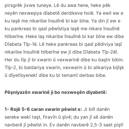
pirsgrêk jixwe tuneye. Lê du awa hene, heke pêk
neyên nexweşiya dîabetê derdikeve holê. Ya ewil ew e
ku laşê me nikaribe însulînê bi kar bîne. Ya din jî ew e
ku pankreas bi qasî pêwîstiya laşê me nikare însulînê
hilberîne. Heke laş nikaribe însulînê bi kar bîne ew dibe
Dîabeta Tîp-1ê. Lê heke pankreas bi qasî pêdiviya laşî
nikaribe însulînê hilberîne ew jî dibe Dîabeta Tîp-2êî.
Her du tîp jî bi xwarin û vexwarinê dibe ku baştir bibin.
Tîp-2, bi baldariya xwarin, vexwarin û bi alikariya bijîşk
û dîyetîsyenekî dibe ku bi temamî derbas bibe.
Pêşniyazên xwarinê ji bo nexweşên diyabetê:
1- Rojê 5-6 caran xwarin pêwist e:
Ji bilî danên
sereke wekî taşt, firavîn û şîvê; du yan jî sê danên
navberê jî pêwîst in. Ev danên navberê 2,5-3 saet piştî