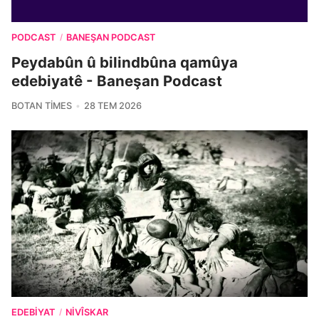
PODCAST
BANEŞAN PODCAST
/
Peydabûn û bilindbûna qamûya
edebiyatê - Baneşan Podcast
BOTAN TIMES
28 TEM 2026
EDEBIYAT
NIVÎSKAR
/