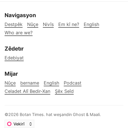
Navigasyon
Destpêk
Nûçe
Nivîs
Em kî ne?
English
Who are we?
Zêdetır
Edebiyat
Mijar
Nûçe
bername
English
Podcast
Celadet Alî Bedir-Xan
Şêx Seîd
©2026
Botan Times
.
hat weşandin
Ghost
&
Maali
.