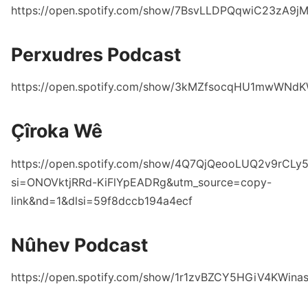
https://open.spotify.com/show/7BsvLLDPQqwiC23zA9j
Perxudres Podcast
https://open.spotify.com/show/3kMZfsocqHU1mwWNd
Çîroka Wê
https://open.spotify.com/show/4Q7QjQeooLUQ2v9rCLy5
si=ONOVktjRRd-KiFlYpEADRg&utm_source=copy-
link&nd=1&dlsi=59f8dccb194a4ecf
Nûhev Podcast
https://open.spotify.com/show/1r1zvBZCY5HGiV4KWina