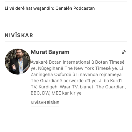
Li vê derê hat weşandin:
Qenalên Podcastan
NIVÎSKAR
Murat Bayram
Avakarê Botan International û Botan Timesê
ye. Nûçegihanê The New York Timesê ye. Li
Zanîngeha Oxfordê û li navenda rojnameya
The Guardianê perwerde dîtiye. Ji bo Kurd1
TV, Kurdigeh, Waar TV, bianet, The Guardian,
BBC, DW, MEE kar kiriye
NIVÎSAN BIBÎNE