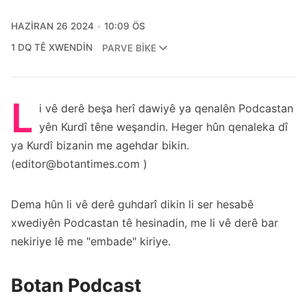
HAZIRAN 26 2024
10:09 ÖS
1 DQ TÊ XWENDIN
PARVE BIKE
L
i vê derê beşa herî dawiyê ya qenalên Podcastan
yên Kurdî têne weşandin. Heger hûn qenaleka dî
ya Kurdî bizanin me agehdar bikin.
(editor@botantimes.com )
Dema hûn li vê derê guhdarî dikin li ser hesabê
xwediyên Podcastan tê hesinadin, me li vê derê bar
nekiriye lê me "embade" kiriye.
Botan Podcast