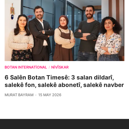
BOTAN INTERNATIONAL
NIVÎSKAR
/
6 Salên Botan Timesê: 3 salan dildarî,
salekê fon, salekê abonetî, salekê navber
MURAT BAYRAM
15 MAY 2026