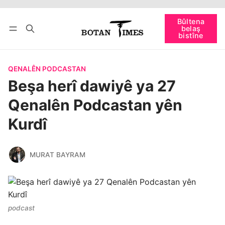
Bûltena
bişopîn
belaş
Têkevê
Bûltena belaş bistîne
bistîne
QENALÊN PODCASTAN
Beşa herî dawiyê ya 27
Qenalên Podcastan yên
Kurdî
MURAT BAYRAM
podcast