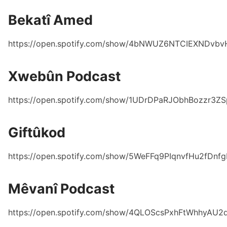
Bekatî Amed
https://open.spotify.com/show/4bNWUZ6NTCIEXNDvbv
Xwebûn Podcast
https://open.spotify.com/show/1UDrDPaRJObhBozzr3Z
Giftûkod
https://open.spotify.com/show/5WeFFq9PIqnvfHu2fDnfg
Mêvanî Podcast
https://open.spotify.com/show/4QLOScsPxhFtWhhyAU2