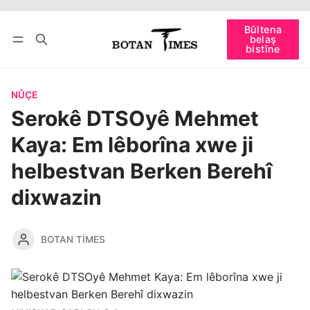
Bûltena
bişopîne
belaş
Têkevê
Bûltena belaş bistîne
bistîne
NÛÇE
Serokê DTSOyê Mehmet
Kaya: Em lêborîna xwe ji
helbestvan Berken Berehî
dixwazin
BOTAN TIMES