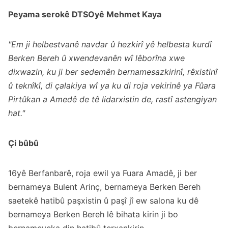
Peyama serokê DTSOyê Mehmet Kaya
"Em ji helbestvanê navdar û hezkirî yê helbesta kurdî
Berken Bereh û xwendevanên wî lêborîna xwe
dixwazin, ku ji ber sedemên bernamesazkirinî, rêxistinî
û teknîkî, di çalakiya wî ya ku di roja vekirinê ya Fûara
Pirtûkan a Amedê de tê lidarxistin de, rastî astengiyan
hat."
Çi bûbû
16yê Berfanbarê, roja ewil ya Fuara Amadê, ji ber
bernameya Bulent Arinç, bernameya Berken Bereh
saetekê hatibû paşxistin û paşî jî ew salona ku dê
bernameya Berken Bereh lê bihata kirin ji bo