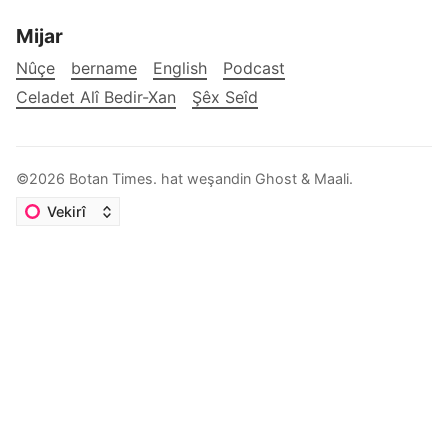
Mijar
Nûçe
bername
English
Podcast
Celadet Alî Bedir-Xan
Şêx Seîd
©2026
Botan Times
.
hat weşandin
Ghost
&
Maali
.