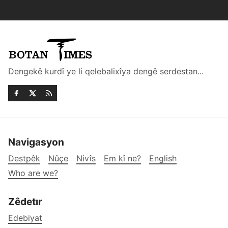
Dengekê kurdî ye li qelebalixîya dengê serdestan...
Navigasyon
Destpêk
Nûçe
Nivîs
Em kî ne?
English
Who are we?
Zêdetır
Edebiyat