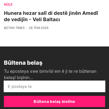
NÛÇE
Hunera hezar salî di destê jinên Amedî
de vedijîn - Veli Baltacı
BOTAN TIMES
28 TEM 2026
Bûltena belaş
Tu eposteya xwe binivîsî em ê ji te re bûltenan
belaşî bişînin...
Bûltena belaş bistîne