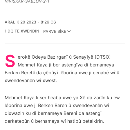
NIVISKAR-SABLON-2-1
ARALIK 20 2023
8:26 ÖS
1 DQ TÊ XWENDIN
PARVE BIKE
S
erokê Odeya Bazirganî û Senayîyê (DTSO)
Mehmet Kaya ji ber astengîya di bernameya
Berken Berehî da çêbûyî lêborîna xwe ji cenabê wî û
xwendevanên wî xwest.
Mehmet Kaya li ser heaba xwe ya Xê da zanîn ku ew
lêborîna xwe ji Berken Bereh û xwendevanên wî
dixwazin ku di bernameya Berehî da astengî
derketebûn û bernameya wî hatibû betalkirin.