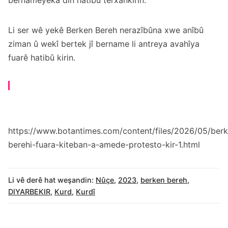
bernameyeka din hatibû terxankirin.
Li ser wê yekê Berken Bereh nerazîbûna xwe anîbû
ziman û wekî bertek jî bername li antreya avahîya
fuarê hatibû kirin.
https://www.botantimes.com/content/files/2026/05/ber
berehi-fuara-kiteban-a-amede-protesto-kir-1.html
Li vê derê hat weşandin:
Nûçe
,
2023
,
berken bereh
,
DIYARBEKIR
,
Kurd
,
Kurdî