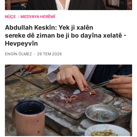
NÛÇE
MEDYAYA HERÊMÎ
/
Abdullah Keskîn: Yek ji xalên
sereke dê ziman be ji bo dayîna xelatê -
Hevpeyvîn
ENGIN ÖLMEZ
29 TEM 2026