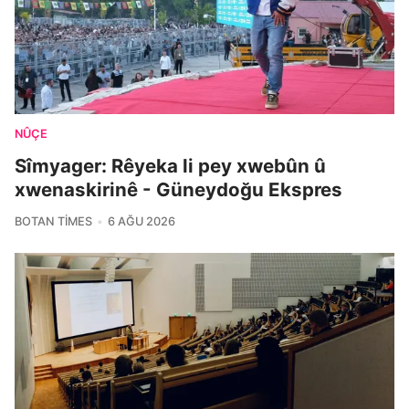
NÛÇE
Sîmyager: Rêyeka li pey xwebûn û
xwenaskirinê - Güneydoğu Ekspres
BOTAN TIMES
6 AĞU 2026