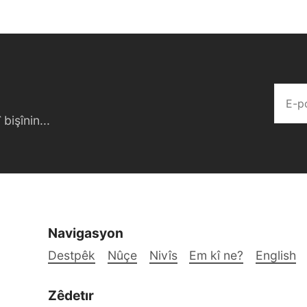
bişînin...
Navigasyon
Destpêk
Nûçe
Nivîs
Em kî ne?
English
Zêdetır