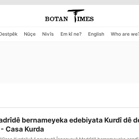
Destpêk
Nûçe
Nivîs
Em kî ne?
English
Who are we
adrîdê bernameyeka edebiyata Kurdî dê d
 - Casa Kurda