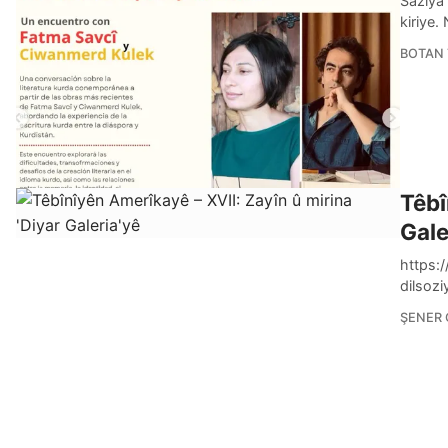
Saziya
kiriye
BOTAN 
Têbî
Gale
https:
dilsozi
ŞENER