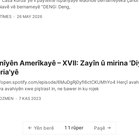
 "Casa Kurda"yê li paytextê Îspanyayê Madrîdê bernameyeka çand
. Navê vê bernameyê "DENG: Deng,
TIMES
26 MAY 2026
nîyên Amerîkayê – XVII: Zayîn û mirina 'Di
ria'yê
//open.spotify.com/episode/6MuDgRj0yfI6ctCKUMhYo4 Herçî avahîs
ya avahiyên xwe piştrast in, ne bawer in ku rojek
 OZMEN
7 KAS 2023
1 1 rûper
Yên berê
Paşê