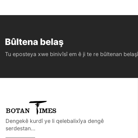
Bûltena belaş
Tu eposteya xwe binivîsî em ê ji te re bûltenan belaşî 
Dengekê kurdî ye li qelebalixîya dengê
serdestan...