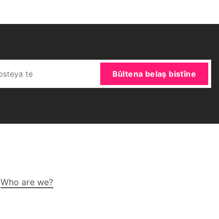
Bûltena belaş bistîne
Who are we?