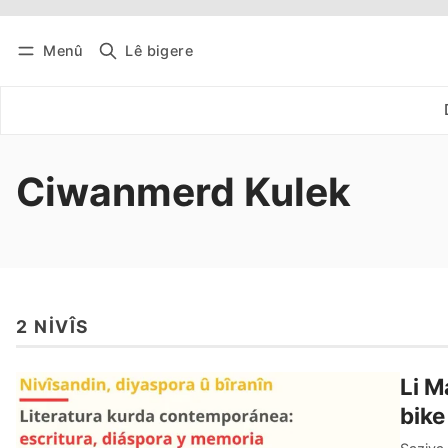
Menû
Lê bigere
Têkevê
Bûltena belaş bistîne
Ciwanmerd Kulek
2 NIVÎS
Li M
bike