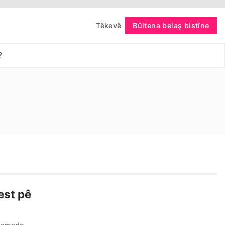
Têkevê
Bûltena belaş bistîne
bişopîne
?
est pê