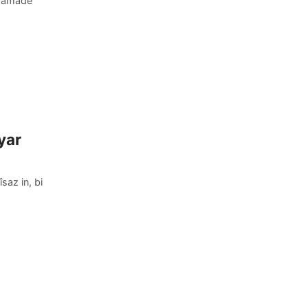
î amade
yar
az in, bi