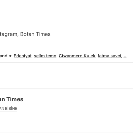
tagram, Botan Times
andin:
Edebiyat
,
selîm temo
,
Ciwanmerd Kulek
,
fatma savci
,
+
an Times
AN BIBÎNE