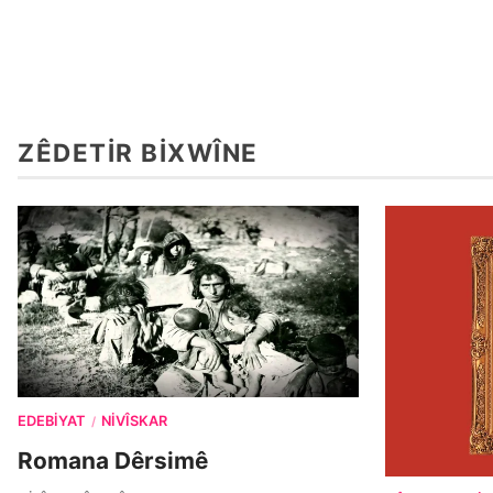
ZÊDETIR BIXWÎNE
EDEBIYAT
NIVÎSKAR
/
Romana Dêrsimê