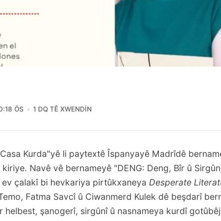
0:18 ÖS
1 DQ TÊ XWENDIN
"Casa Kurda"yê li paytextê Îspanyayê Madrîdê bernam
kiriye. Navê vê bernameyê "DENG: Deng, Bîr û Sirgûni
 ev çalakî bi hevkariya pirtûkxaneya
Desperate Literat
 Temo, Fatma Savcî û Ciwanmerd Kulek dê beşdarî ber
er helbest, şanogerî, sirgûnî û nasnameya kurdî gotûbê