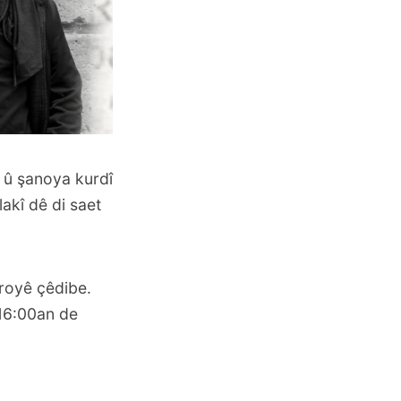
t û şanoya kurdî
akî dê di saet
iroyê çêdibe.
 16:00an de