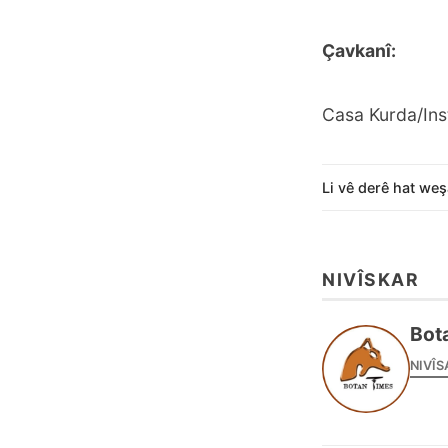
Çavkanî:
Casa Kurda/Ins
Li vê derê hat weş
NIVÎSKAR
Bot
NIVÎS