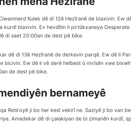
inên meha Hezîranê
iwanmerd Kulek dê di 12ê Hezîranê de biaxivin. Ew dê l
ra kurdî biaxivin. Ev hevdîtin li pirtûkxaneya Desperate
dê di saet 20:00an de dest pê bike.
kar dê di 13ê Hezîranê de derkevin parqê. Ew dê li Par
 bicivin. Ew dê li vê derê helbest û nivîsên xwe bixwî
0an de dest pê bike.
mendiyên bernameyê
rqa Retiroyê ji bo her kesî vekirî ne. Saziyê ji bo van 
riye. Amadekar dê di çalakiyan de bi zimanên kurdî, span