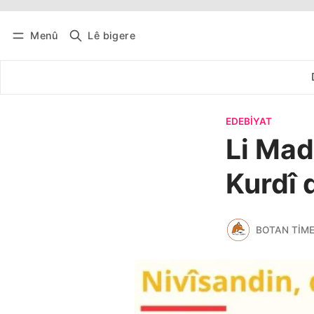
Menû
Lê bigere
Têkevê
Bûltena belaş bistîne
EDEBIYAT
Li Mad
Kurdî 
BOTAN TIM