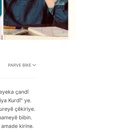
PARVE BIKE
eyeka çandî
ya Kurdî" ye.
ure
yê çêkiriye.
nameyê bibin.
j amade kirine.