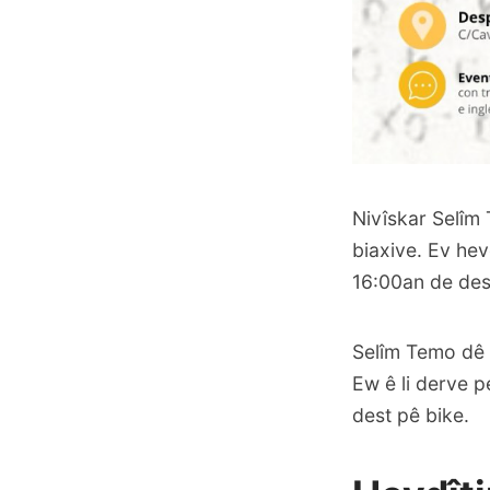
Nivîskar Selîm 
biaxive. Ev hev
16:00an de des
Selîm Temo dê d
Ew ê li derve 
dest pê bike.