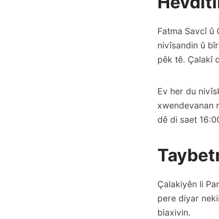
Hevdît
Fatma Savcî û C
nivîsandin û bî
pêk tê. Çalakî 
Ev her du nivîs
xwendevanan re
dê di saet 16:0
Taybet
Çalakiyên li Pa
pere diyar neki
biaxivin.