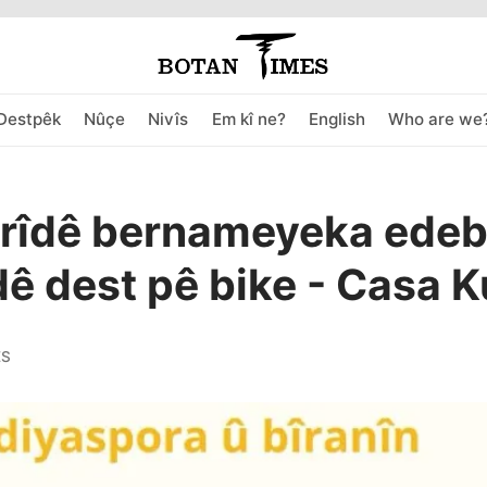
Destpêk
Nûçe
Nivîs
Em kî ne?
English
Who are we
rîdê bernameyeka edeb
dê dest pê bike - Casa 
ES