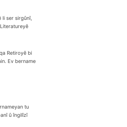
i ser sirgûnî,
 Literatureyê
qa Retiroyê bi
nin. Ev bername
bernameyan tu
î û îngilîzî