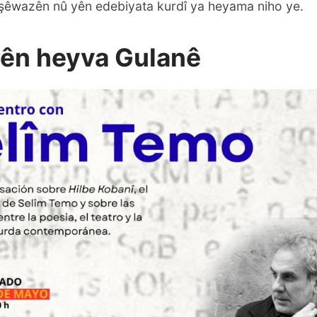
er şêwazên nû yên edebiyata kurdî ya heyama niho ye.
yên heyva Gulanê