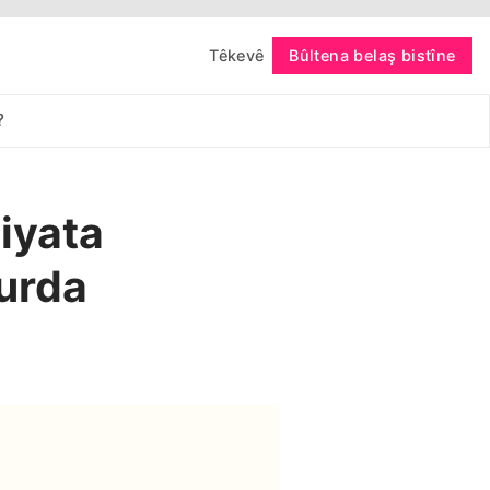
Têkevê
Bûltena belaş bistîne
bişopîne
?
iyata
Kurda