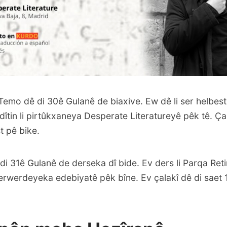
Temo dê di 30ê Gulanê de biaxive. Ew dê li ser helbes
dîtin li pirtûkxaneya Desperate Literatureyê pêk tê. Çal
t pê bike.
i 31ê Gulanê de derseka dî bide. Ev ders li Parqa Ret
perwerdeyeka edebiyatê pêk bîne. Ev çalakî dê di saet