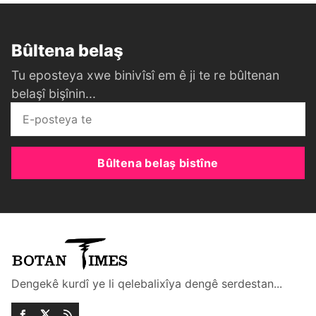
Bûltena belaş
Tu eposteya xwe binivîsî em ê ji te re bûltenan
belaşî bişînin...
Bûltena belaş bistîne
Dengekê kurdî ye li qelebalixîya dengê serdestan...