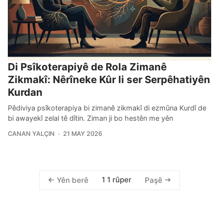
Di Psîkoterapiyê de Rola Zimanê
Zikmakî: Nêrîneke Kûr li ser Serpêhatiyên
Kurdan
Pêdiviya psîkoterapiya bi zimanê zikmakî di ezmûna Kurdî de
bi awayekî zelal tê dîtin. Ziman ji bo hestên me yên
CANAN YALÇIN
21 MAY 2026
1 1 rûper
Yên berê
Paşê