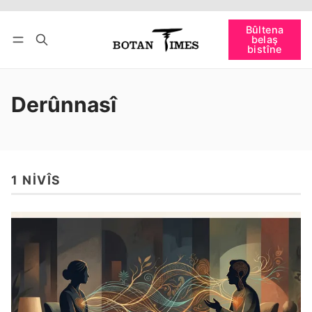
Têkevê
Bûltena belaş bistîne
Bûltena
belaş
bişopîne
bistîne
Derûnnasî
1 NIVÎS