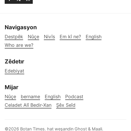
Navigasyon
Destpêk
Nûçe
Nivîs
Em kî ne?
English
Who are we?
Zêdetır
Edebiyat
Mijar
Nûçe
bername
English
Podcast
Celadet Alî Bedir-Xan
Şêx Seîd
©2026
Botan Times
.
hat weşandin
Ghost
&
Maali
.