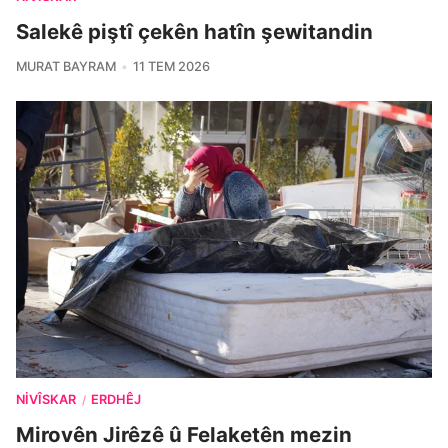
Salekê piştî çekên hatîn şewitandin
MURAT BAYRAM
11 TEM 2026
NIVÎSKAR
ERDHÊJ
/
Mirovên Jirêzê û Felaketên mezin