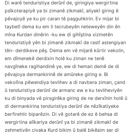
Di warê tenduristiya derûnî de, giringiya wergirtina
psîkoterapiyê ya bi zimanê zikmakî, aliyekî giring ê
pêvajoyê ye ku pir caran tê paşguhkirin. Ev mijar bi
taybetî dema ku em li tecrubeyên neteweyên din ên
mîna Kurdan dinêrin -ku ew di gihîştina xizmetên
tenduristiyê yên bi zimanê zikmakî de rastî astengiyan
tên- derdikeve pêş. Dema em vê mijarê kûrtir vekolin,
em dîmenekê derdixin holê ku ziman ne tenê
navgîneke ragihandinê ye, ew di heman demê de di
pêvajoya dermankirinê de amûreke giring e. Bi
vekolîna pêwendiya tevlihev a di navbera ziman, çand
û tenduristiya derûnî de armanc ew e ku tevliheviyên
ku di binyada vê pirsgirêka giring de ne derxînin holê û
di dermankirina tenduristiya derûnî de nêzîkatiyeke
berfirehtir biparêzin. Di vê gotarê de ez ê behsa di
wergirtina alîkariya derûnî ya bi zimanê zikmakî de
zehmetiyên civaka Kurd bikim û balê bikêşim ser di