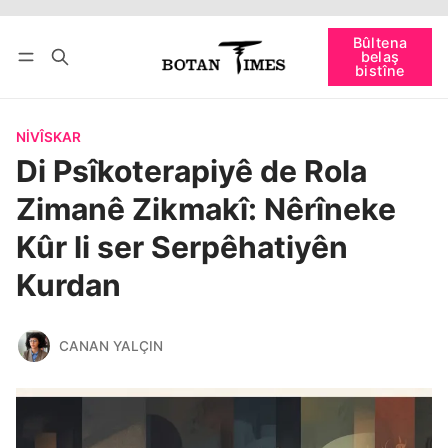
Têkevê
Bûltena belaş bistîne
Bûltena
belaş
bişopîne
bistîne
NIVÎSKAR
Di Psîkoterapiyê de Rola
Zimanê Zikmakî: Nêrîneke
Kûr li ser Serpêhatiyên
Kurdan
CANAN YALÇIN