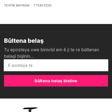
TEVFIK BAYRAM
7 TEM 2026
Bûltena belaş
Tu eposteya xwe binivîsî em ê ji te re bûltenan
belaşî bişînin...
Bûltena belaş bistîne