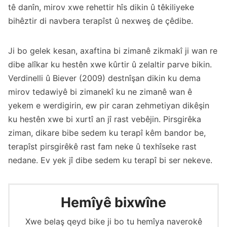
tê danîn, mirov xwe rehettir hîs dikin û têkiliyeke
bihêztir di navbera terapîst û nexweş de çêdibe.
Ji bo gelek kesan, axaftina bi zimanê zikmakî ji wan re
dibe alîkar ku hestên xwe kûrtir û zelaltir parve bikin.
Verdinelli û Biever (2009) destnîşan dikin ku dema
mirov tedawiyê bi zimanekî ku ne zimanê wan ê
yekem e werdigirin, ew pir caran zehmetiyan dikêşin
ku hestên xwe bi xurtî an jî rast vebêjin. Pirsgirêka
ziman, dikare bibe sedem ku terapî kêm bandor be,
terapîst pirsgirêkê rast fam neke û texhîseke rast
nedane. Ev yek jî dibe sedem ku terapî bi ser nekeve.
Hemîyê bixwîne
Xwe belaş qeyd bike ji bo tu hemîya naverokê