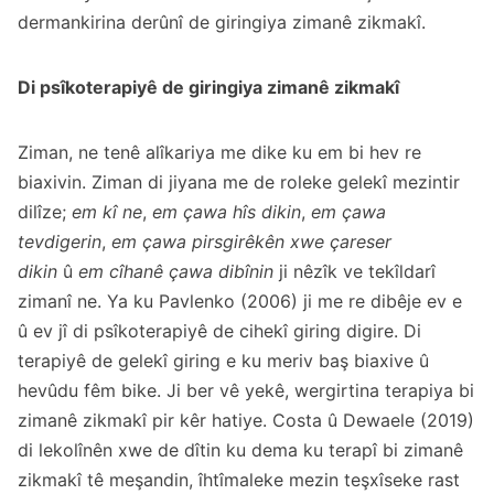
dermankirina derûnî de giringiya zimanê zikmakî.
Di psîkoterapiyê de giringiya zimanê zikmakî
Ziman, ne tenê alîkariya me dike ku em bi hev re
biaxivin. Ziman di jiyana me de roleke gelekî mezintir
dilîze;
em kî ne
,
em çawa hîs dikin
,
em çawa
tevdigerin
,
em çawa pirsgirêkên xwe çareser
dikin
û
em cîhanê çawa dibînin
ji nêzîk ve tekîldarî
zimanî ne. Ya ku Pavlenko (2006) ji me re dibêje ev e
û ev jî di psîkoterapiyê de cihekî giring digire. Di
terapiyê de gelekî giring e ku meriv baş biaxive û
hevûdu fêm bike. Ji ber vê yekê, wergirtina terapiya bi
zimanê zikmakî pir kêr hatiye. Costa û Dewaele (2019)
di lekolînên xwe de dîtin ku dema ku terapî bi zimanê
zikmakî tê meşandin, îhtîmaleke mezin teşxîseke rast