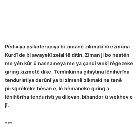
Pêdiviya psîkoterapiya bi zimanê zikmakî di ezmûna
Kurdî de bi awayekî zelal tê dîtin. Ziman ji bo hestên
me yên kûr û nasnameya me ya çandî wekî rêgezeke
giring xizmetê dike. Temînkirina gihîştina lênihêrîna
tenduristiya derûnî ya bi zimanê zikmakî ne tenê
pirsgirêkeke hêsan e, lê hêmaneke giring a
lênihêrîna tenduristî ya dilovan, bibandor û wekhev e
jî.
***