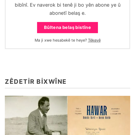
bibînî. Ev naverok bi tenê ji bo yên abone ye û
abonetî belaş e.
Bûltena belaş bistîne
Ma ji xwe hesabekê te heye?
Têkevê
ZÊDETIR BIXWÎNE