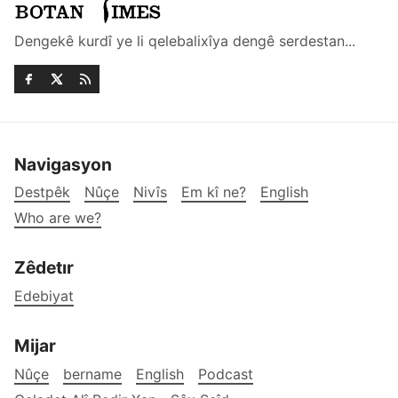
Dengekê kurdî ye li qelebalixîya dengê serdestan...
Navigasyon
Destpêk
Nûçe
Nivîs
Em kî ne?
English
Who are we?
Zêdetır
Edebiyat
Mijar
Nûçe
bername
English
Podcast