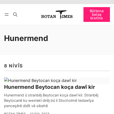
Têkevê
Bûltena belaş bistîne
Bûltena
belaş
bişopîne
bistîne
Hunermend
8 NIVÎS
Hunermend Beytocan koça dawî kir
Hunermend û stranbêj Beytocan koça dawî kir. Stranbêj
Beytocanê ku wextekî dirêj bû li Stocholmê tedawîya
penceşêrê didît vê sibehê
BOTAN TIMES
12 EYL 2023