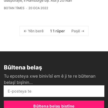
diasporayê, li Hamburgê dijî. Aslı ji 2014an
BOTAN TIMES
20 OCA 2022
1 1 rûper
Yên berê
Paşê
Bûltena belaş
Tu eposteya xwe binivîsî em ê ji te re bûltenan
belaşî bişînin...
Bûltena belaş bistîne