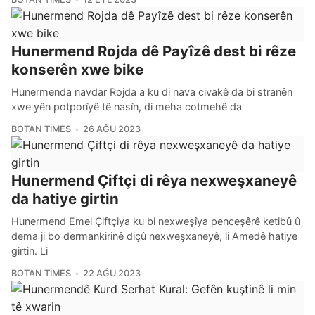
Hunermend Rojda dê Payîzê dest bi rêze
konserên xwe bike
Hunermenda navdar Rojda a ku di nava civakê da bi stranên
xwe yên potporîyê tê nasîn, di meha cotmehê da
BOTAN TIMES
26 AĞU 2023
Hunermend Çiftçi di rêya nexweşxaneyê
da hatiye girtin
Hunermend Emel Çiftçiya ku bi nexweşîya penceşêrê ketibû û
dema ji bo dermankirinê diçû nexweşxaneyê, li Amedê hatiye
girtin. Li
BOTAN TIMES
22 AĞU 2023