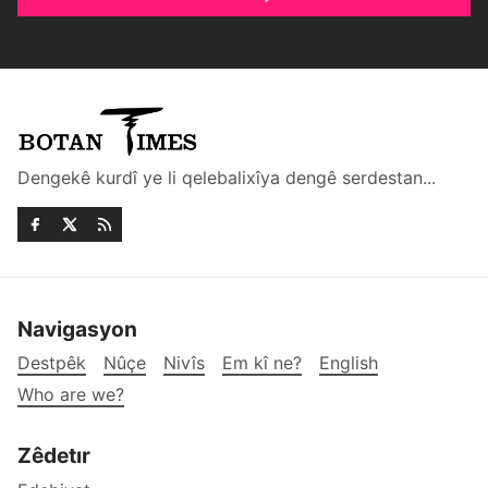
Dengekê kurdî ye li qelebalixîya dengê serdestan...
Navigasyon
Destpêk
Nûçe
Nivîs
Em kî ne?
English
Who are we?
Zêdetır