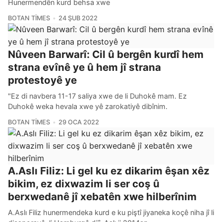
Hunermendên kurd behsa xwe
BOTAN TIMES
24 ŞUB 2022
Nûveen Barwarî: Cil û bergên kurdî hem
strana evînê ye û hem jî strana
protestoyê ye
"Ez di navbera 11-17 saliya xwe de li Duhokê mam. Ez
Duhokê weka hevala xwe yê zarokatiyê dibînim.
BOTAN TIMES
29 OCA 2022
A.Aslı Filiz: Li gel ku ez dikarim êşan xêz
bikim, ez dixwazim li ser coş û
berxwedanê jî xebatên xwe hilberînim
A.Aslı Filiz hunermendeka kurd e ku piştî jiyaneka koçê niha jî li