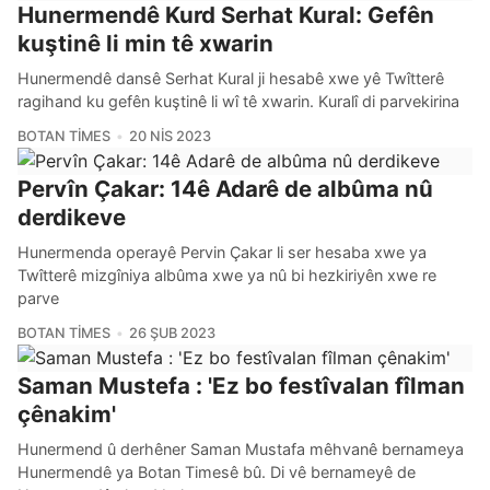
Hunermendê Kurd Serhat Kural: Gefên
kuştinê li min tê xwarin
Hunermendê dansê Serhat Kural ji hesabê xwe yê Twîtterê
ragihand ku gefên kuştinê li wî tê xwarin. Kuralî di parvekirina
BOTAN TIMES
20 NIS 2023
Pervîn Çakar: 14ê Adarê de albûma nû
derdikeve
Hunermenda operayê Pervin Çakar li ser hesaba xwe ya
Twîtterê mizgîniya albûma xwe ya nû bi hezkiriyên xwe re
parve
BOTAN TIMES
26 ŞUB 2023
Saman Mustefa : 'Ez bo festîvalan fîlman
çênakim'
Hunermend û derhêner Saman Mustafa mêhvanê bernameya
Hunermendê ya Botan Timesê bû. Di vê bernameyê de