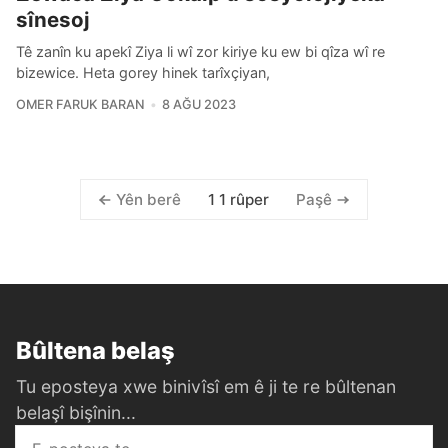
sînesoj
Tê zanîn ku apekî Ziya li wî zor kiriye ku ew bi qîza wî re
bizewice. Heta gorey hinek tarîxçiyan,
OMER FARUK BARAN
8 AĞU 2023
1 1 rûper
Yên berê
Paşê
Bûltena belaş
Tu eposteya xwe binivîsî em ê ji te re bûltenan
belaşî bişînin...