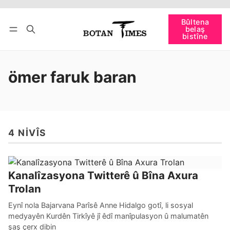
Têkevê
Bûltena belaş bistîne
Bûltena
belaş
bişopîne
bistîne
ömer faruk baran
4 NIVÎS
Kanalîzasyona Twitterê û Bîna Axura
Trolan
Eynî nola Bajarvana Parîsê Anne Hidalgo gotî, li sosyal
medyayên Kurdên Tirkîyê jî êdî manîpulasyon û malumatên
şaş çerx dibin