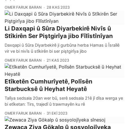
OMER FARUK BARAN
28 KAS 2023
Li Daxqapi û Sûra Diyarbekirê Nivîs û
Stîkirên Ser Piştgirîya jibo Fîlîstînîyan
Daxqapi û Sûra Diyarbekirê ji gurbûna herba Hamas û Îsraîlê
vir ve bi nivîs û stîkirên bi ser piştgirîya jibo
OMER FARUK BARAN
21 KAS 2023
Etîketên Cumhurîyetê, Polîsên
Starbucksê û Heyhat Heyatê
Talîya sedsala 20an wer bû, serê sedsala 21ê jî dîsa werga ye
bi etîketan: Tirs, trajedî û trawmayên ku rê
OMER FARUK BARAN
31 EKI 2023
Zewaca Ziya Gökalp û sosyolojîyeka