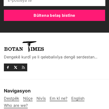
Bûltena belaş bistîne
Dengekê kurdî ye li qelebalixîya dengê serdestan...
Navigasyon
Destpêk
Nûçe
Nivîs
Em kî ne?
English
Who are we?